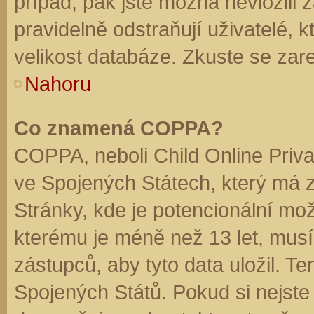
případ, pak jste možná nevložili 
pravidelně odstraňují uživatelé, k
velikost databáze. Zkuste se zare
Nahoru
Co znamená COPPA?
COPPA, neboli Child Online Priva
ve Spojených Státech, který má z
Stránky, kde je potencionální mož
kterému je méně než 13 let, mus
zástupců, aby tyto data uložil. Te
Spojených Států. Pokud si nejste jis