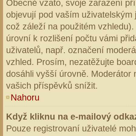
Obecně vzato, svoje zařazení př
objevují pod vaším uživatelským
což záleží na použitém vzhledu).
úrovní k rozlišení počtu vámi přid
uživatelů, např. označení moderá
vzhled. Prosím, nezatěžujte boar
dosáhli vyšší úrovně. Moderátor
vašich příspěvků snížit.
Nahoru
Když kliknu na e-mailový odkaz
Pouze registrovaní uživatelé moh