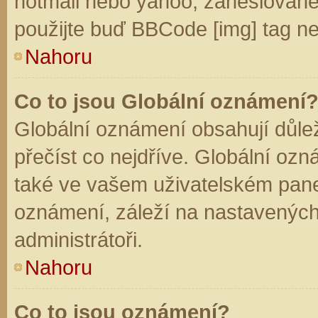
hotmail nebo yahoo, zaheslované
použijte buď BBCode [img] tag ne
Nahoru
Co to jsou Globální oznámení
Globální oznámení obsahují důleži
přečíst co nejdříve. Globální oz
také ve vašem uživatelském panelu
oznámení, záleží na nastavených
administrátoři.
Nahoru
Co to jsou oznámení?