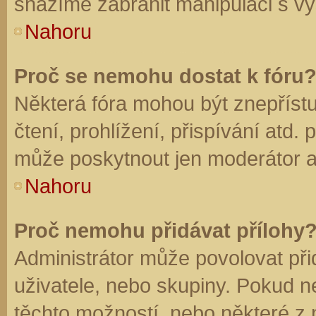
snažíme zabránit manipulaci s vý
Nahoru
Proč se nemohu dostat k fóru
Některá fóra mohou být znepříst
čtení, prohlížení, přispívání atd. 
může poskytnout jen moderátor a a
Nahoru
Proč nemohu přidávat přílohy
Administrátor může povolovat přid
uživatele, nebo skupiny. Pokud 
těchto možností, nebo některé z n