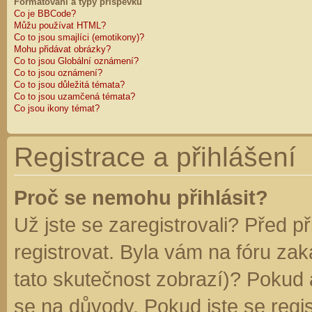
Formátování a typy příspěvků
Co je BBCode?
Můžu používat HTML?
Co to jsou smajlíci (emotikony)?
Mohu přidávat obrázky?
Co to jsou Globální oznámení?
Co to jsou oznámení?
Co to jsou důležitá témata?
Co to jsou uzamčená témata?
Co jsou ikony témat?
Registrace a přihlášení
Proč se nemohu přihlásit?
Už jste se zaregistrovali? Před p
registrovat. Byla vám na fóru za
tato skutečnost zobrazí)? Pokud a
se na důvody. Pokud jste se regist