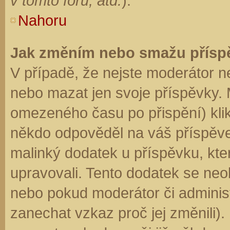
v tomto fóru, atd.
).
Nahoru
Jak změním nebo smažu přísp
V případě, že nejste moderátor n
nebo mazat jen svoje příspěvky. 
omezeného času po přispění) klik
někdo odpověděl na váš příspěve
malinký dodatek u příspěvku, kter
upravovali. Tento dodatek se neo
nebo pokud moderátor či administr
zanechat vzkaz proč jej změnili)