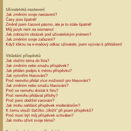
Uživatelská nastavení
Jak změním svoje nastavení?
Časy jsou špatně!
Změnil jsem časové pásmo, ale je to stále špatně!
Můj jazyk není na seznamu!
Jak zobrazím obrázek pod uživatelským jménem?
Jak změním svoje zařazení?
Když kliknu na e-mailový odkaz uživatele, jsem vyzván k přihlášení!
Vkládání příspěvků
Jak vložím téma do fóra?
Jak změním nebo smažu příspěvek?
Jak přidám podpis k mému příspěvku?
Jak vytvořím hlasování?
Proč nemohu přidat více možností pro hlasování?
Jak změním nebo smažu hlasování?
Proč se nemohu dostat k fóru?
Proč nemohu přidávat přílohy?
Proč jsem obdržel varování?
Jak mohu nahlásit příspěvek moderátorům?
K čemu slouží tlačítko „Uložit“ při psaní příspěvků?
Proč musí být můj příspěvek schválen?
Jak mohu oživit svoje téma?