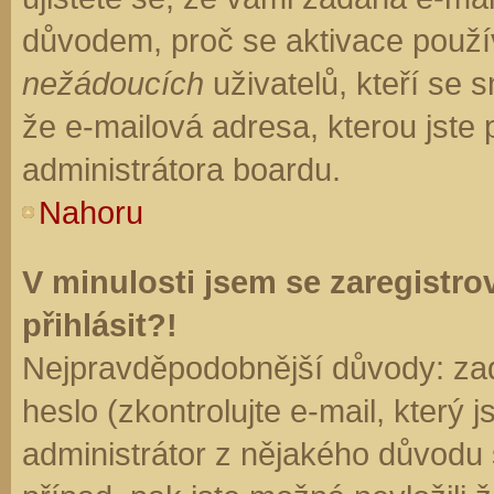
důvodem, proč se aktivace použí
nežádoucích
uživatelů, kteří se s
že e-mailová adresa, kterou jste p
administrátora boardu.
Nahoru
V minulosti jsem se zaregistr
přihlásit?!
Nejpravděpodobnější důvody: zad
heslo (zkontrolujte e-mail, který j
administrátor z nějakého důvodu 