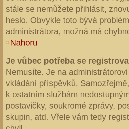
stále se nemůžete přihlásit, znov
heslo. Obvykle toto bývá problém
administrátora, možná má chybné
Nahoru
Je vůbec potřeba se registrova
Nemusíte. Je na administrátorovi f
vkládání příspěvků. Samozřejmě,
k ostatním službám nedostupným
postavičky, soukromé zprávy, posí
skupin, atd. Vřele vám tedy regis
chvil.