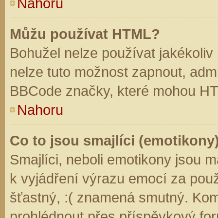
Nahoru
Můžu používat HTML?
Bohužel nelze používat jakékoliv
nelze tuto možnost zapnout, admi
BBCode značky, které mohou HT
Nahoru
Co to jsou smajlíci (emotikony
Smajlíci, neboli emotikony jsou m
k vyjádření výrazu emocí za použ
šťastný, :( znamená smutný. Kom
prohlédnout přes příspěvkový for