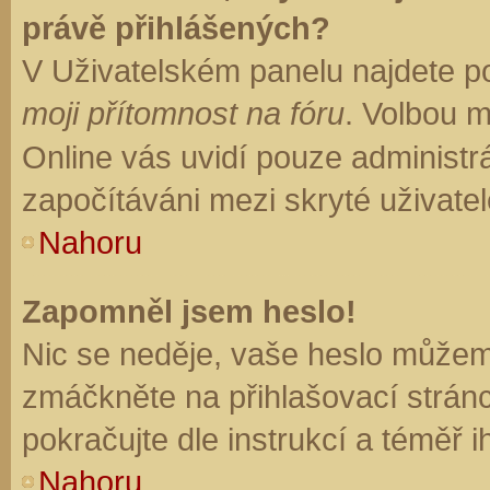
právě přihlášených?
V Uživatelském panelu najdete p
moji přítomnost na fóru
. Volbou 
Online vás uvidí pouze administrá
započítáváni mezi skryté uživatel
Nahoru
Zapomněl jsem heslo!
Nic se neděje, vaše heslo můžem
zmáčkněte na přihlašovací stránc
pokračujte dle instrukcí a téměř i
Nahoru