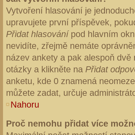
Vytvoření hlasování je jednoduch
upravujete první příspěvek, pokud
Přidat hlasování
pod hlavním okn
nevidíte, zřejmě nemáte oprávněn
název ankety a pak alespoň dvě
otázky a klikněte na
Přidat odpo
anketu, kde 0 znamená neomezen
můžete zadat, určuje administrát
Nahoru
Proč nemohu přidat více možno