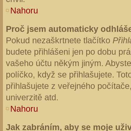
Nahoru
Proč jsem automaticky odhláš
Pokud nezaškrtnete tlačítko
Přihl
budete přihlášeni jen po dobu prá
vašeho účtu někým jiným. Abyste z
políčko, když se přihlašujete. T
přihlašujete z veřejného počítače
univerzitě atd.
Nahoru
Jak zabráním, aby se moje uži