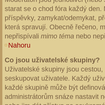
starat se o chod fóra každý den.
příspěvky, zamykat/odemykat, př
která spravují. Obecně řečeno, mo
nepřispívali
mimo téma
nebo nepři
Nahoru
Co jsou uživatelské skupiny?
Uživatelské skupiny jsou cestou,
seskupovat uživatele. Každý uživa
každé skupině může být definován
administrátorům snáze nastavit n