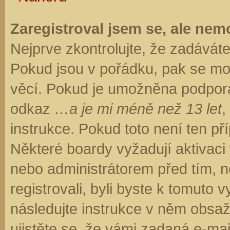
Zaregistroval jsem se, ale nemo
Nejprve zkontrolujte, že zadávát
Pokud jsou v pořádku, pak se moh
věcí. Pokud je umožněna podpora C
odkaz
…a je mi méně než 13 let
,
instrukce. Pokud toto není ten př
Některé boardy vyžadují aktivaci
nebo administrátorem před tím, ne
registrovali, byli byste k tomuto
následujte instrukce v něm obsaže
ujistěte se, že vámi zadaná e-ma