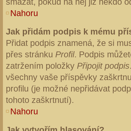
smazat, pokud na něj již někdo o
Nahoru
Jak přidám podpis k mému př
Přidat podpis znamená, že si musí
přes stránku
Profil
. Podpis můžet
zatržením položky
Připojit podpis
všechny vaše příspěvky zaškrtnu
profilu (je možné nepřidávat po
tohoto zaškrtnutí).
Nahoru
Jak vytvořím hlasování?