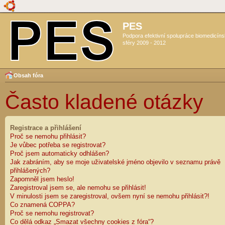
PES
Podpora efektivní spolupráce biomedicín
sféry 2009 - 2012
Obsah fóra
Často kladené otázky
Registrace a přihlášení
Proč se nemohu přihlásit?
Je vůbec potřeba se registrovat?
Proč jsem automaticky odhlášen?
Jak zabráním, aby se moje uživatelské jméno objevilo v seznamu právě
přihlášených?
Zapomněl jsem heslo!
Zaregistroval jsem se, ale nemohu se přihlásit!
V minulosti jsem se zaregistroval, ovšem nyní se nemohu přihlásit?!
Co znamená COPPA?
Proč se nemohu registrovat?
Co dělá odkaz „Smazat všechny cookies z fóra“?