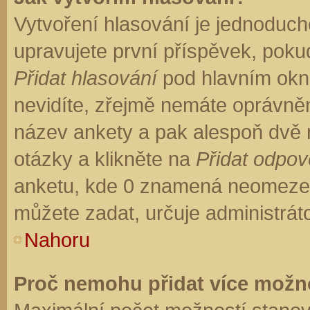
Vytvoření hlasování je jednoduch
upravujete první příspěvek, pokud
Přidat hlasování
pod hlavním okn
nevidíte, zřejmě nemáte oprávněn
název ankety a pak alespoň dvě
otázky a klikněte na
Přidat odpo
anketu, kde 0 znamená neomezen
můžete zadat, určuje administrát
Nahoru
Proč nemohu přidat více možno