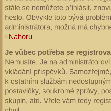
stále se nemůžete přihlásit, znov
heslo. Obvykle toto bývá problém
administrátora, možná má chybné
Nahoru
Je vůbec potřeba se registrova
Nemusíte. Je na administrátorovi f
vkládání příspěvků. Samozřejmě,
k ostatním službám nedostupným
postavičky, soukromé zprávy, posí
skupin, atd. Vřele vám tedy regis
chvil.