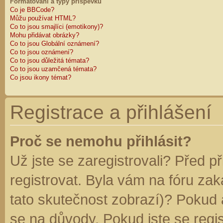
Formátování a typy příspěvků
Co je BBCode?
Můžu používat HTML?
Co to jsou smajlíci (emotikony)?
Mohu přidávat obrázky?
Co to jsou Globální oznámení?
Co to jsou oznámení?
Co to jsou důležitá témata?
Co to jsou uzamčená témata?
Co jsou ikony témat?
Registrace a přihlášení
Proč se nemohu přihlásit?
Už jste se zaregistrovali? Před p
registrovat. Byla vám na fóru za
tato skutečnost zobrazí)? Pokud a
se na důvody. Pokud jste se regist