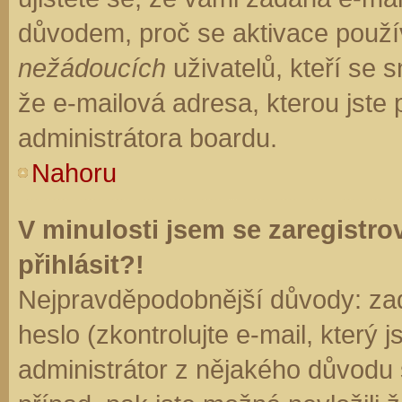
důvodem, proč se aktivace použí
nežádoucích
uživatelů, kteří se s
že e-mailová adresa, kterou jste p
administrátora boardu.
Nahoru
V minulosti jsem se zaregistr
přihlásit?!
Nejpravděpodobnější důvody: zad
heslo (zkontrolujte e-mail, který j
administrátor z nějakého důvodu 