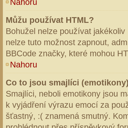
Nahoru
Můžu používat HTML?
Bohužel nelze používat jakékoliv
nelze tuto možnost zapnout, admi
BBCode značky, které mohou HT
Nahoru
Co to jsou smajlíci (emotikony
Smajlíci, neboli emotikony jsou m
k vyjádření výrazu emocí za použ
šťastný, :( znamená smutný. Kom
prohlédnout přes příspěvkový for