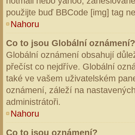
hotmail nebo yahoo, zaheslované
použijte buď BBCode [img] tag ne
Nahoru
Co to jsou Globální oznámení
Globální oznámení obsahují důleži
přečíst co nejdříve. Globální oz
také ve vašem uživatelském panelu
oznámení, záleží na nastavených
administrátoři.
Nahoru
Co to jsou oznámení?