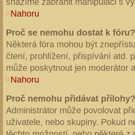
snažíme zabránit manipulaci s vý
Nahoru
Proč se nemohu dostat k fóru
Některá fóra mohou být znepříst
čtení, prohlížení, přispívání atd. 
může poskytnout jen moderátor a a
Nahoru
Proč nemohu přidávat přílohy
Administrátor může povolovat přid
uživatele, nebo skupiny. Pokud 
těchto možností, nebo některé z n