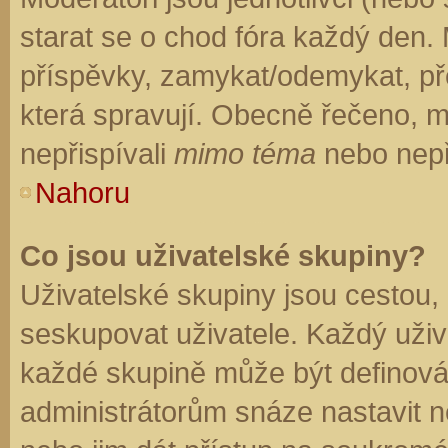
starat se o chod fóra každý den.
příspěvky, zamykat/odemykat, př
která spravují. Obecně řečeno, mo
nepřispívali
mimo téma
nebo nepři
Nahoru
Co jsou uživatelské skupiny?
Uživatelské skupiny jsou cestou,
seskupovat uživatele. Každý uživa
každé skupině může být definován
administrátorům snáze nastavit n