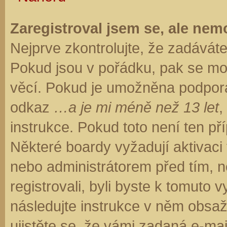
Zaregistroval jsem se, ale nemo
Nejprve zkontrolujte, že zadávát
Pokud jsou v pořádku, pak se moh
věcí. Pokud je umožněna podpora C
odkaz
…a je mi méně než 13 let
,
instrukce. Pokud toto není ten př
Některé boardy vyžadují aktivaci
nebo administrátorem před tím, ne
registrovali, byli byste k tomuto
následujte instrukce v něm obsaže
ujistěte se, že vámi zadaná e-ma