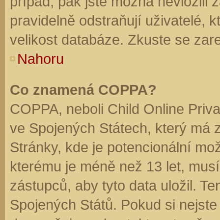
případ, pak jste možná nevložili 
pravidelně odstraňují uživatelé, k
velikost databáze. Zkuste se zare
Nahoru
Co znamená COPPA?
COPPA, neboli Child Online Priva
ve Spojených Státech, který má z
Stránky, kde je potencionální mož
kterému je méně než 13 let, mus
zástupců, aby tyto data uložil. Te
Spojených Států. Pokud si nejste jis