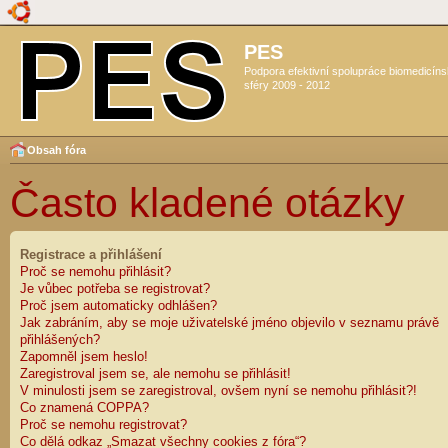
PES
Podpora efektivní spolupráce biomedicín
sféry 2009 - 2012
Obsah fóra
Často kladené otázky
Registrace a přihlášení
Proč se nemohu přihlásit?
Je vůbec potřeba se registrovat?
Proč jsem automaticky odhlášen?
Jak zabráním, aby se moje uživatelské jméno objevilo v seznamu právě
přihlášených?
Zapomněl jsem heslo!
Zaregistroval jsem se, ale nemohu se přihlásit!
V minulosti jsem se zaregistroval, ovšem nyní se nemohu přihlásit?!
Co znamená COPPA?
Proč se nemohu registrovat?
Co dělá odkaz „Smazat všechny cookies z fóra“?