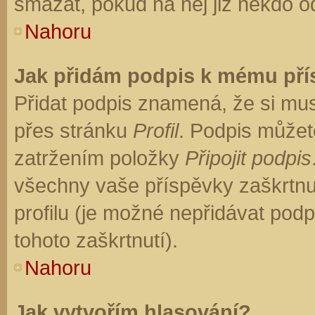
smazat, pokud na něj již někdo o
Nahoru
Jak přidám podpis k mému př
Přidat podpis znamená, že si musí
přes stránku
Profil
. Podpis můžet
zatržením položky
Připojit podpis
všechny vaše příspěvky zaškrtnu
profilu (je možné nepřidávat po
tohoto zaškrtnutí).
Nahoru
Jak vytvořím hlasování?