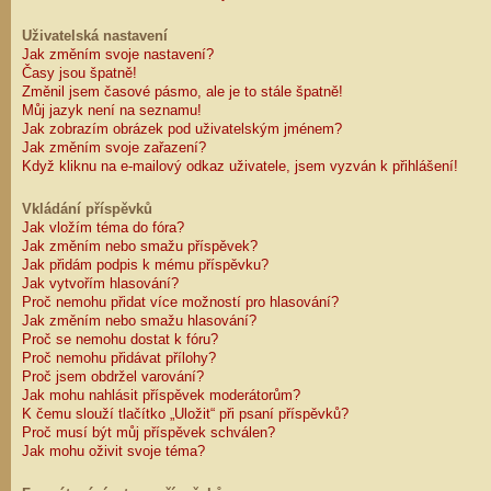
Uživatelská nastavení
Jak změním svoje nastavení?
Časy jsou špatně!
Změnil jsem časové pásmo, ale je to stále špatně!
Můj jazyk není na seznamu!
Jak zobrazím obrázek pod uživatelským jménem?
Jak změním svoje zařazení?
Když kliknu na e-mailový odkaz uživatele, jsem vyzván k přihlášení!
Vkládání příspěvků
Jak vložím téma do fóra?
Jak změním nebo smažu příspěvek?
Jak přidám podpis k mému příspěvku?
Jak vytvořím hlasování?
Proč nemohu přidat více možností pro hlasování?
Jak změním nebo smažu hlasování?
Proč se nemohu dostat k fóru?
Proč nemohu přidávat přílohy?
Proč jsem obdržel varování?
Jak mohu nahlásit příspěvek moderátorům?
K čemu slouží tlačítko „Uložit“ při psaní příspěvků?
Proč musí být můj příspěvek schválen?
Jak mohu oživit svoje téma?