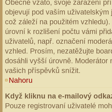
Obecně vzato, svoje zařazení př
objevují pod vaším uživatelským
což záleží na použitém vzhledu).
úrovní k rozlišení počtu vámi přid
uživatelů, např. označení moderá
vzhled. Prosím, nezatěžujte boar
dosáhli vyšší úrovně. Moderátor
vašich příspěvků snížit.
Nahoru
Když kliknu na e-mailový odkaz
Pouze registrovaní uživatelé moh