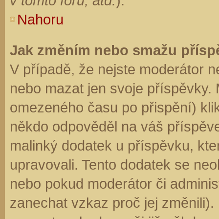
v tomto fóru, atd.
).
Nahoru
Jak změním nebo smažu přísp
V případě, že nejste moderátor n
nebo mazat jen svoje příspěvky. 
omezeného času po přispění) klik
někdo odpověděl na váš příspěve
malinký dodatek u příspěvku, kter
upravovali. Tento dodatek se neo
nebo pokud moderátor či administr
zanechat vzkaz proč jej změnili)