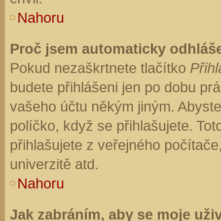
Nahoru
Proč jsem automaticky odhláš
Pokud nezaškrtnete tlačítko
Přihl
budete přihlášeni jen po dobu prá
vašeho účtu někým jiným. Abyste z
políčko, když se přihlašujete. T
přihlašujete z veřejného počítače
univerzitě atd.
Nahoru
Jak zabráním, aby se moje uži