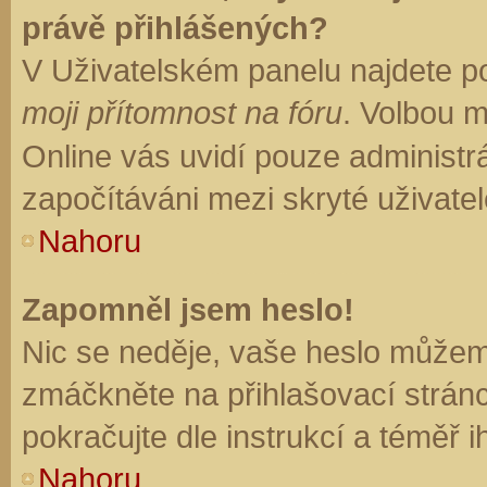
právě přihlášených?
V Uživatelském panelu najdete p
moji přítomnost na fóru
. Volbou 
Online vás uvidí pouze administrá
započítáváni mezi skryté uživatel
Nahoru
Zapomněl jsem heslo!
Nic se neděje, vaše heslo můžem
zmáčkněte na přihlašovací stránc
pokračujte dle instrukcí a téměř i
Nahoru