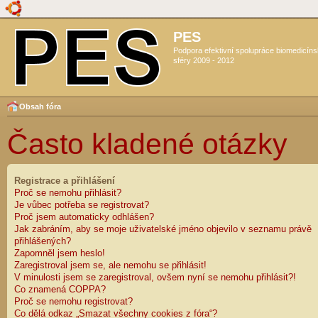
PES
Podpora efektivní spolupráce biomedicín
sféry 2009 - 2012
Obsah fóra
Často kladené otázky
Registrace a přihlášení
Proč se nemohu přihlásit?
Je vůbec potřeba se registrovat?
Proč jsem automaticky odhlášen?
Jak zabráním, aby se moje uživatelské jméno objevilo v seznamu právě
přihlášených?
Zapomněl jsem heslo!
Zaregistroval jsem se, ale nemohu se přihlásit!
V minulosti jsem se zaregistroval, ovšem nyní se nemohu přihlásit?!
Co znamená COPPA?
Proč se nemohu registrovat?
Co dělá odkaz „Smazat všechny cookies z fóra“?