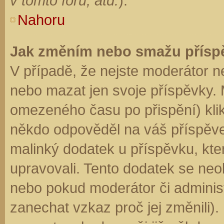
v tomto fóru, atd.
).
Nahoru
Jak změním nebo smažu přísp
V případě, že nejste moderátor n
nebo mazat jen svoje příspěvky. 
omezeného času po přispění) klik
někdo odpověděl na váš příspěve
malinký dodatek u příspěvku, kter
upravovali. Tento dodatek se neo
nebo pokud moderátor či administr
zanechat vzkaz proč jej změnili)