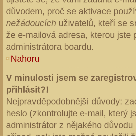
důvodem, proč se aktivace použí
nežádoucích
uživatelů, kteří se s
že e-mailová adresa, kterou jste p
administrátora boardu.
Nahoru
V minulosti jsem se zaregistr
přihlásit?!
Nejpravděpodobnější důvody: zad
heslo (zkontrolujte e-mail, který j
administrátor z nějakého důvodu 