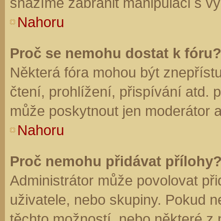
snažíme zabránit manipulaci s vý
Nahoru
Proč se nemohu dostat k fóru
Některá fóra mohou být znepříst
čtení, prohlížení, přispívání atd. 
může poskytnout jen moderátor a a
Nahoru
Proč nemohu přidávat přílohy
Administrátor může povolovat přid
uživatele, nebo skupiny. Pokud 
těchto možností, nebo některé z n