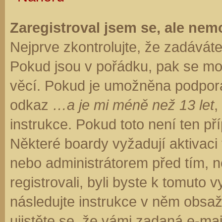
Zaregistroval jsem se, ale nemo
Nejprve zkontrolujte, že zadávát
Pokud jsou v pořádku, pak se moh
věcí. Pokud je umožněna podpora C
odkaz
…a je mi méně než 13 let
,
instrukce. Pokud toto není ten př
Některé boardy vyžadují aktivaci
nebo administrátorem před tím, ne
registrovali, byli byste k tomuto
následujte instrukce v něm obsaže
ujistěte se, že vámi zadaná e-ma