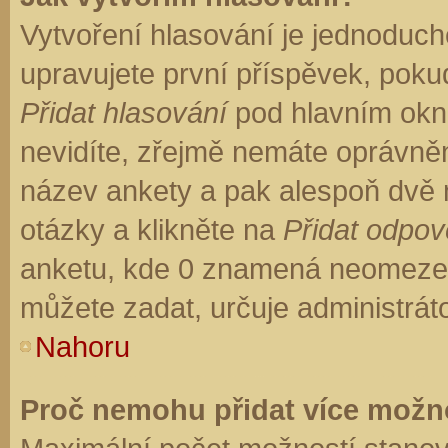
Vytvoření hlasování je jednoduch
upravujete první příspěvek, pokud
Přidat hlasování
pod hlavním okn
nevidíte, zřejmě nemáte oprávněn
název ankety a pak alespoň dvě
otázky a klikněte na
Přidat odpo
anketu, kde 0 znamená neomezen
můžete zadat, určuje administrát
Nahoru
Proč nemohu přidat více možno