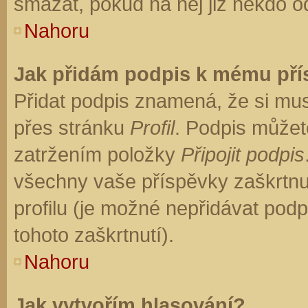
smazat, pokud na něj již někdo o
Nahoru
Jak přidám podpis k mému př
Přidat podpis znamená, že si musí
přes stránku
Profil
. Podpis můžet
zatržením položky
Připojit podpis
všechny vaše příspěvky zaškrtnu
profilu (je možné nepřidávat po
tohoto zaškrtnutí).
Nahoru
Jak vytvořím hlasování?