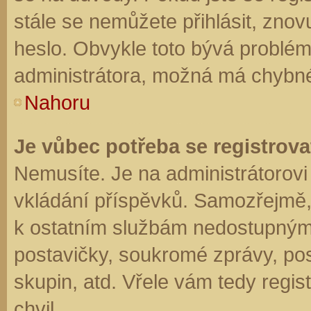
stále se nemůžete přihlásit, znov
heslo. Obvykle toto bývá problém
administrátora, možná má chybné
Nahoru
Je vůbec potřeba se registrova
Nemusíte. Je na administrátorovi f
vkládání příspěvků. Samozřejmě,
k ostatním službám nedostupným
postavičky, soukromé zprávy, posí
skupin, atd. Vřele vám tedy regis
chvil.