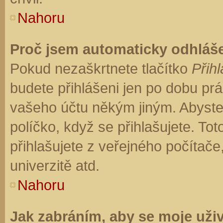
Nahoru
Proč jsem automaticky odhláš
Pokud nezaškrtnete tlačítko
Přihl
budete přihlášeni jen po dobu prá
vašeho účtu někým jiným. Abyste z
políčko, když se přihlašujete. T
přihlašujete z veřejného počítače
univerzitě atd.
Nahoru
Jak zabráním, aby se moje uži