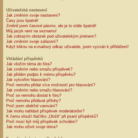
Uživatelská nastavení
Jak změním svoje nastavení?
Časy jsou špatně!
Změnil jsem časové pásmo, ale je to stále špatně!
Můj jazyk není na seznamu!
Jak zobrazím obrázek pod uživatelským jménem?
Jak změním svoje zařazení?
Když kliknu na e-mailový odkaz uživatele, jsem vyzván k přihlášení!
Vkládání příspěvků
Jak vložím téma do fóra?
Jak změním nebo smažu příspěvek?
Jak přidám podpis k mému příspěvku?
Jak vytvořím hlasování?
Proč nemohu přidat více možností pro hlasování?
Jak změním nebo smažu hlasování?
Proč se nemohu dostat k fóru?
Proč nemohu přidávat přílohy?
Proč jsem obdržel varování?
Jak mohu nahlásit příspěvek moderátorům?
K čemu slouží tlačítko „Uložit“ při psaní příspěvků?
Proč musí být můj příspěvek schválen?
Jak mohu oživit svoje téma?