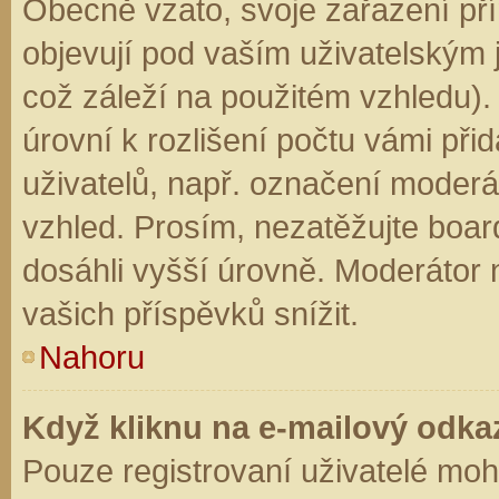
Obecně vzato, svoje zařazení př
objevují pod vaším uživatelským
což záleží na použitém vzhledu).
úrovní k rozlišení počtu vámi přid
uživatelů, např. označení moderá
vzhled. Prosím, nezatěžujte boar
dosáhli vyšší úrovně. Moderátor
vašich příspěvků snížit.
Nahoru
Když kliknu na e-mailový odkaz
Pouze registrovaní uživatelé moh