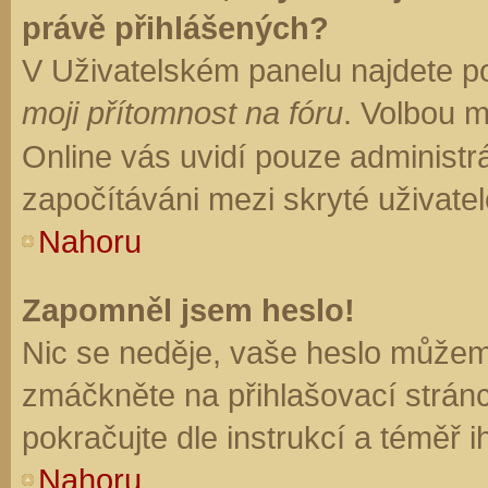
právě přihlášených?
V Uživatelském panelu najdete p
moji přítomnost na fóru
. Volbou 
Online vás uvidí pouze administrá
započítáváni mezi skryté uživatel
Nahoru
Zapomněl jsem heslo!
Nic se neděje, vaše heslo můžem
zmáčkněte na přihlašovací stránc
pokračujte dle instrukcí a téměř i
Nahoru