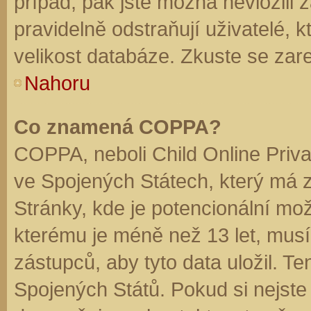
případ, pak jste možná nevložili 
pravidelně odstraňují uživatelé, k
velikost databáze. Zkuste se zare
Nahoru
Co znamená COPPA?
COPPA, neboli Child Online Priva
ve Spojených Státech, který má z
Stránky, kde je potencionální mož
kterému je méně než 13 let, mus
zástupců, aby tyto data uložil. Te
Spojených Států. Pokud si nejste jis