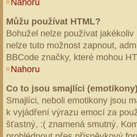
Nahoru
Můžu používat HTML?
Bohužel nelze používat jakékoliv
nelze tuto možnost zapnout, admi
BBCode značky, které mohou HT
Nahoru
Co to jsou smajlíci (emotikony
Smajlíci, neboli emotikony jsou m
k vyjádření výrazu emocí za použ
šťastný, :( znamená smutný. Kom
prohlédnout přes příspěvkový for