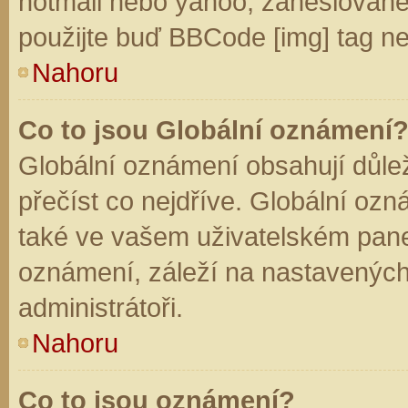
hotmail nebo yahoo, zaheslované
použijte buď BBCode [img] tag ne
Nahoru
Co to jsou Globální oznámení
Globální oznámení obsahují důleži
přečíst co nejdříve. Globální oz
také ve vašem uživatelském panelu
oznámení, záleží na nastavených
administrátoři.
Nahoru
Co to jsou oznámení?