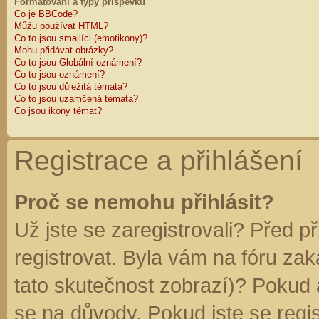
Formátování a typy příspěvků
Co je BBCode?
Můžu používat HTML?
Co to jsou smajlíci (emotikony)?
Mohu přidávat obrázky?
Co to jsou Globální oznámení?
Co to jsou oznámení?
Co to jsou důležitá témata?
Co to jsou uzamčená témata?
Co jsou ikony témat?
Registrace a přihlášení
Proč se nemohu přihlásit?
Už jste se zaregistrovali? Před p
registrovat. Byla vám na fóru za
tato skutečnost zobrazí)? Pokud a
se na důvody. Pokud jste se regist