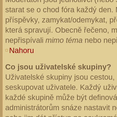
starat se o chod fóra každý den.
příspěvky, zamykat/odemykat, př
která spravují. Obecně řečeno, mo
nepřispívali
mimo téma
nebo nepři
Nahoru
Co jsou uživatelské skupiny?
Uživatelské skupiny jsou cestou,
seskupovat uživatele. Každý uživa
každé skupině může být definován
administrátorům snáze nastavit n