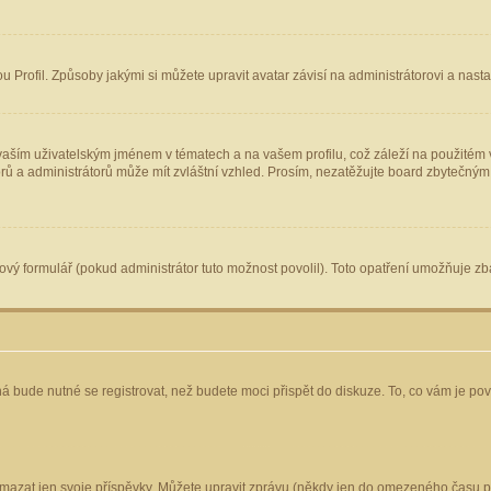
Profil. Způsoby jakými si můžete upravit avatar závisí na administrátorovi a nast
aším uživatelským jménem v tématech a na vašem profilu, což záleží na použitém v
torů a administrátorů může mít zvláštní vzhled. Prosím, nezatěžujte board zbytečným
vý formulář (pokud administrátor tuto možnost povolil). Toto opatření umožňuje zba
á bude nutné se registrovat, než budete moci přispět do diskuze. To, co vám je po
mazat jen svoje příspěvky. Můžete upravit zprávu (někdy jen do omezeného času po 