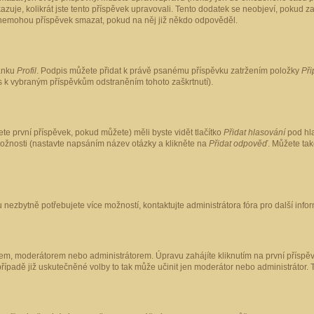
kazuje, kolikrát jste tento příspěvek upravovali. Tento dodatek se neobjeví, pokud
lé nemohou příspěvek smazat, pokud na něj již někdo odpověděl.
ránku
Profil
. Podpis můžete přidat k právě psanému příspěvku zatržením položky
Při
is k vybraným příspěvkům odstraněním tohoto zaškrtnutí).
te první příspěvek, pokud můžete) měli byste vidět tlačítko
Přidat hlasování
pod hla
možnosti (nastavte napsáním název otázky a klikněte na
Přidat odpověď
. Můžete ta
 nezbytně potřebujete více možností, kontaktujte administrátora fóra pro další info
em, moderátorem nebo administrátorem. Úpravu zahájíte kliknutím na první příspěv
ípadě již uskutečněné volby to tak může učinit jen moderátor nebo administrátor. 