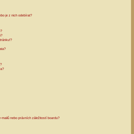
bo je z nich odebírat?
h?
ů?
tránku!?
ata?
i?
ra?
mailů nebo právních záležitostí boardu?