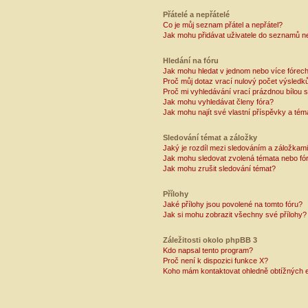
Přátelé a nepřátelé
Co je můj seznam přátel a nepřátel?
Jak mohu přidávat uživatele do seznamů ne
Hledání na fóru
Jak mohu hledat v jednom nebo více fórec
Proč můj dotaz vrací nulový počet výsledk
Proč mi vyhledávání vrací prázdnou bílou s
Jak mohu vyhledávat členy fóra?
Jak mohu najít své vlastní příspěvky a tém
Sledování témat a záložky
Jaký je rozdíl mezi sledováním a záložkam
Jak mohu sledovat zvolená témata nebo fó
Jak mohu zrušit sledování témat?
Přílohy
Jaké přílohy jsou povolené na tomto fóru?
Jak si mohu zobrazit všechny své přílohy?
Záležitosti okolo phpBB 3
Kdo napsal tento program?
Proč není k dispozici funkce X?
Koho mám kontaktovat ohledně obtížných e-