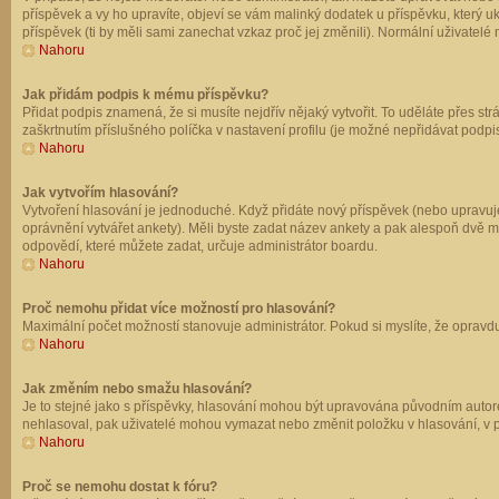
příspěvek a vy ho upravíte, objeví se vám malinký dodatek u příspěvku, který u
příspěvek (ti by měli sami zanechat vzkaz proč jej změnili). Normální uživate
Nahoru
Jak přidám podpis k mému příspěvku?
Přidat podpis znamená, že si musíte nejdřív nějaký vytvořit. To uděláte přes st
zaškrtnutím příslušného políčka v nastavení profilu (je možné nepřidávat podp
Nahoru
Jak vytvořím hlasování?
Vytvoření hlasování je jednoduché. Když přidáte nový příspěvek (nebo upravuje
oprávnění vytvářet ankety). Měli byste zadat název ankety a pak alespoň dvě 
odpovědí, které můžete zadat, určuje administrátor boardu.
Nahoru
Proč nemohu přidat více možností pro hlasování?
Maximální počet možností stanovuje administrátor. Pokud si myslíte, že opravdu
Nahoru
Jak změním nebo smažu hlasování?
Je to stejné jako s příspěvky, hlasování mohou být upravována původním autor
nehlasoval, pak uživatelé mohou vymazat nebo změnit položku v hlasování, v př
Nahoru
Proč se nemohu dostat k fóru?