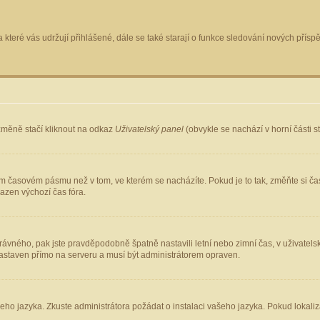
 které vás udržují přihlášené, dále se také starají o funkce sledování nových pří
změně stačí kliknout na odkaz
Uživatelský panel
(obvykle se nachází v horní části 
ém časovém pásmu než v tom, ve kterém se nacházíte. Pokud je to tak, změňte si ča
azen výchozí čas fóra.
ho správného, pak jste pravděpodobně špatně nastavili letní nebo zimní čas, v uživ
staven přímo na serveru a musí být administrátorem opraven.
šeho jazyka. Zkuste administrátora požádat o instalaci vašeho jazyka. Pokud lokaliz