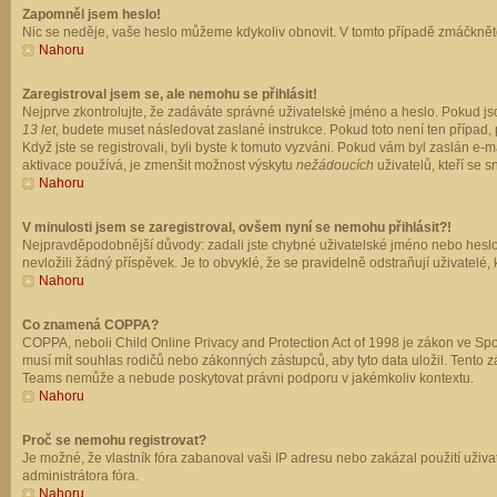
Zapomněl jsem heslo!
Nic se neděje, vaše heslo můžeme kdykoliv obnovit. V tomto případě zmáčkněte
Nahoru
Zaregistroval jsem se, ale nemohu se přihlásit!
Nejprve zkontrolujte, že zadáváte správné uživatelské jméno a heslo. Pokud js
13 let
, budete muset následovat zaslané instrukce. Pokud toto není ten případ, 
Když jste se registrovali, byli byste k tomuto vyzváni. Pokud vám byl zaslán e
aktivace používá, je zmenšit možnost výskytu
nežádoucích
uživatelů, kteří se s
Nahoru
V minulosti jsem se zaregistroval, ovšem nyní se nemohu přihlásit?!
Nejpravděpodobnější důvody: zadali jste chybné uživatelské jméno nebo heslo (z
nevložili žádný příspěvek. Je to obvyklé, že se pravidelně odstraňují uživatelé,
Nahoru
Co znamená COPPA?
COPPA, neboli Child Online Privacy and Protection Act of 1998 je zákon ve Spoj
musí mít souhlas rodičů nebo zákonných zástupců, aby tyto data uložil. Tento zá
Teams nemůže a nebude poskytovat právni podporu v jakémkoliv kontextu.
Nahoru
Proč se nemohu registrovat?
Je možné, že vlastník fóra zabanoval vaši IP adresu nebo zakázal použití uživat
administrátora fóra.
Nahoru