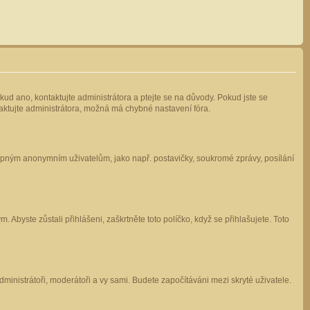
kud ano, kontaktujte administrátora a ptejte se na důvody. Pokud jste se
ntaktujte administrátora, možná má chybné nastavení fóra.
stupným anonymním uživatelům, jako např. postavičky, soukromé zprávy, posílání
 Abyste zůstali přihlášeni, zaškrtněte toto políčko, když se přihlašujete. Toto
administrátoři, moderátoři a vy sami. Budete započítáváni mezi skryté uživatele.