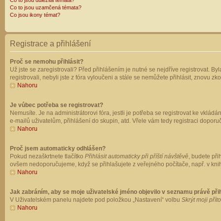
Co to jsou důležitá témata?
Co to jsou uzamčená témata?
Co jsou ikony témat?
Registrace a přihlášení
Proč se nemohu přihlásit?
Už jste se zaregistrovali? Před přihlášením je nutné se nejdříve registrovat. B
registrovali, nebyli jste z fóra vyloučeni a stále se nemůžete přihlásit, znovu
Nahoru
Je vůbec potřeba se registrovat?
Nemusíte. Je na administrátorovi fóra, jestli je potřeba se registrovat ke vk
e-mailů uživatelům, přihlášení do skupin, atd. Vřele vám tedy registraci doporu
Nahoru
Proč jsem automaticky odhlášen?
Pokud nezaškrtnete tlačítko
Přihlásit automaticky při příští návštěvě
, budete při
ovšem nedoporučujeme, když se přihlašujete z veřejného počítače, např. v knih
Nahoru
Jak zabráním, aby se moje uživatelské jméno objevilo v seznamu právě př
V Uživatelském panelu najdete pod položkou „Nastavení“ volbu
Skrýt moji přít
Nahoru