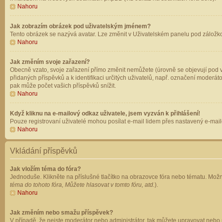
Nahoru
Jak zobrazím obrázek pod uživatelským jménem?
Tento obrázek se nazývá avatar. Lze změnit v Uživatelském panelu pod záložkou 
Nahoru
Jak změním svoje zařazení?
Obecně vzato, svoje zařazení přímo změnit nemůžete (úrovně se objevují pod v
přidaných příspěvků a k identifikaci určitých uživatelů, např. označení moderá
pak může počet vašich příspěvků snížit.
Nahoru
Když kliknu na e-mailový odkaz uživatele, jsem vyzván k přihlášení!
Pouze registrovaní uživatelé mohou posílat e-mail lidem přes nastavený e-mailo
Nahoru
Vkládání příspěvků
Jak vložím téma do fóra?
Jednoduše. Klikněte na příslušné tlačítko na obrazovce fóra nebo tématu. Možn
téma do tohoto fóra, Můžete hlasovat v tomto fóru, atd.
).
Nahoru
Jak změním nebo smažu příspěvek?
V případě, že nejste moderátor nebo administrátor, tak můžete upravovat nebo 