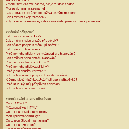
Změnil jsem časové pásmo, ale je to stále špatně!
Můj jazyk není na seznamu!
Jak zobrazím obrázek pod uživatelským jménem?
Jak změním svoje zařazení?
Když kliknu na e-mailový odkaz uživatele, jsem vyzván k přihlášení!
Vkládání příspěvků
Jak vložím téma do fóra?
Jak změním nebo smažu příspěvek?
Jak přidám podpis k mému příspěvku?
Jak vytvořím hlasování?
Proč nemohu přidat více možností pro hlasování?
Jak změním nebo smažu hlasování?
Proč se nemohu dostat k fóru?
Proč nemohu přidávat přílohy?
Proč jsem obdržel varování?
Jak mohu nahlásit příspěvek moderátorům?
K čemu slouží tlačítko „Uložit“ při psaní příspěvků?
Proč musí být můj příspěvek schválen?
Jak mohu oživit svoje téma?
Formátování a typy příspěvků
Co je BBCode?
Můžu používat HTML?
Co to jsou smajlíci (emotikony)?
Mohu přidávat obrázky?
Co to jsou Globální oznámení?
Co to jsou oznámení?