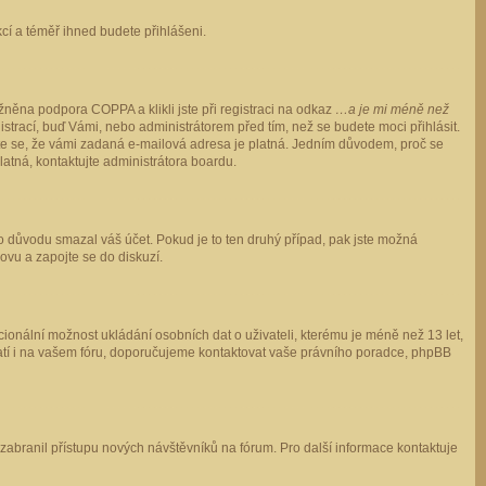
ukcí a téměř ihned budete přihlášeni.
něna podpora COPPA a klikli jste při registraci na odkaz
…a je mi méně než
istrací, buď Vámi, nebo administrátorem před tím, než se budete moci přihlásit.
stěte se, že vámi zadaná e-mailová adresa je platná. Jedním důvodem, proč se
 platná, kontaktujte administrátora boardu.
ho důvodu smazal váš účet. Pokud je to ten druhý případ, pak jste možná
novu a zapojte se do diskuzí.
cionální možnost ukládání osobních dat o uživateli, kterému je méně než 13 let,
o platí i na vašem fóru, doporučujeme kontaktovat vaše právního poradce, phpBB
y zabranil přístupu nových návštěvníků na fórum. Pro další informace kontaktuje