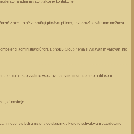
oderátor a administrátor, takže je kontaktujte.
které z nich úplně zabraňují přidávat přílohy, nezobrazí se vám tato možnost
 v kompetenci administrátorů fóra a phpBB Group nemá s vydáváním varování nic
e na formulář, kde vyplníte všechny nezbytné informace pro nahlášení
dající nástroje.
ání, nebo jste byli umístěny do skupiny, u které je schvalování vyžadováno.