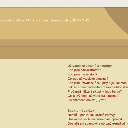
kých oborů MU a VUT Brno s účastí aplikační sféry 2009 - 2012
Uživatelské úrovně a skupiny
Kdo jsou administrátoři?
Kdo jsou moderátoři?
Co jsou uživatelské skupiny?
Kde jsou uživatelské skupiny a jak se mohu
Jak se stanu moderátorem uživatelské sku
Proč mají některé skupiny jinou barvu?
Co je „Výchozí uživatelská skupina“?
Co znamená odkaz „Tým“?
Soukromé zprávy
Nemůžu posílat soukromé zprávy!
Dostávám nechtěné soukromé zprávy!
Dostal jsem spamový a obtížný e-mail od n