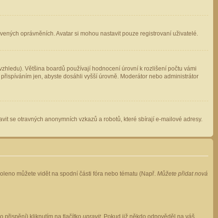
avených oprávněních. Avatar si mohou nastavit pouze registrovaní uživatelé.
zhledu). Většina boardů používají hodnocení úrovní k rozlišení počtu vámi
 přispíváním jen, abyste dosáhli vyšší úrovně. Moderátor nebo administrátor
vit se otravných anonymních vzkazů a robotů, které sbírají e-mailové adresy.
voleno můžete vidět na spodní části fóra nebo tématu (Např.
Můžete přidat nová
přispění) kliknutím na tlačítko
upravit
. Pokud již někdo odpověděl na váš