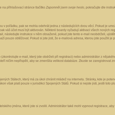
 na přihlašovací stránce tlačítko
Zapomněl jsem svoje heslo
, pokračujte dle instr
ou v pořádku, pak se mohla odehrát jedna z následujících dvou věcí. Pokud je umož
pak váš účet musí být aktivován. Některé boardy vyžadují aktivaci všech nových reg
-mail, následujte instrukce v něm obsažené, pokud jste tento e-mail neobdrželi, uji
naží pouze obtěžovat. Pokud si jste jisti, že e-mailová adresa, kterou jste použili je
kontrolujte e-mail, který jste obdrželi při registraci) nebo administrátor z nějaké
 kteří ničím nepřispěli, aby se zmenšila velikost databáze. Zkuste se zaregistrovat z
ených Státech, který má za úkol chránit mládež na internetu. Stránky, kde je poten
kon však platí pouze v jurisdikci Spojených Států. Pokud si nejste jisti, jestli tot
elského jména, které jste si zvolili. Administrátor také mohl vypnout registrace, ab