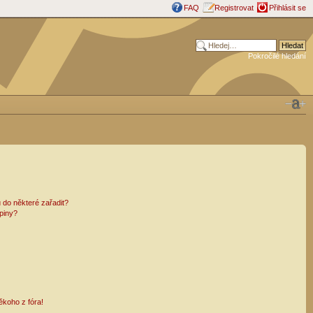
FAQ
Registrovat
Přihlásit se
Pokročilé hledání
 do některé zařadit?
piny?
ěkoho z fóra!