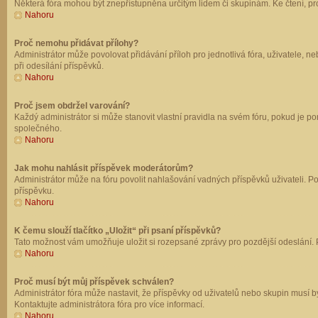
Některá fóra mohou být znepřístupněna určitým lidem či skupinám. Ke čtení, prohl
Nahoru
Proč nemohu přidávat přílohy?
Administrátor může povolovat přidávání příloh pro jednotlivá fóra, uživatele, 
při odesílání příspěvků.
Nahoru
Proč jsem obdržel varování?
Každý administrátor si může stanovit vlastní pravidla na svém fóru, pokud je 
společného.
Nahoru
Jak mohu nahlásit příspěvek moderátorům?
Administrátor může na fóru povolit nahlašování vadných příspěvků uživateli. P
příspěvku.
Nahoru
K čemu slouží tlačítko „Uložit“ při psaní příspěvků?
Tato možnost vám umožňuje uložit si rozepsané zprávy pro pozdější odeslání. Pr
Nahoru
Proč musí být můj příspěvek schválen?
Administrátor fóra může nastavit, že příspěvky od uživatelů nebo skupin musí 
Kontaktujte administrátora fóra pro více informací.
Nahoru