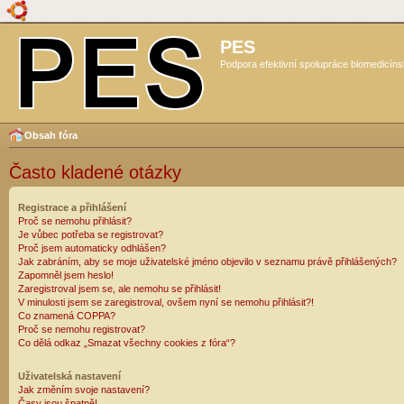
PES
Podpora efektivní spolupráce biomedicíns
Obsah fóra
Často kladené otázky
Registrace a přihlášení
Proč se nemohu přihlásit?
Je vůbec potřeba se registrovat?
Proč jsem automaticky odhlášen?
Jak zabráním, aby se moje uživatelské jméno objevilo v seznamu právě přihlášených?
Zapomněl jsem heslo!
Zaregistroval jsem se, ale nemohu se přihlásit!
V minulosti jsem se zaregistroval, ovšem nyní se nemohu přihlásit?!
Co znamená COPPA?
Proč se nemohu registrovat?
Co dělá odkaz „Smazat všechny cookies z fóra“?
Uživatelská nastavení
Jak změním svoje nastavení?
Časy jsou špatně!