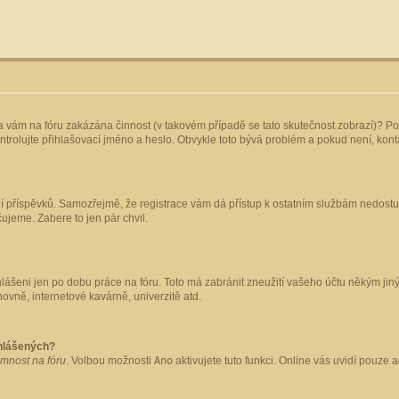
yla vám na fóru zakázána činnost (v takovém případě se tato skutečnost zobrazí)? Po
 zkontrolujte přihlašovací jméno a heslo. Obvykle toto bývá problém a pokud není, ko
ládání příspěvků. Samozřejmě, že registrace vám dá přístup k ostatním službám nedo
čujeme. Zabere to jen pár chvil.
hlášeni jen po dobu práce na fóru. Toto má zabránit zneužití vašeho účtu někým jiným.
ovně, internetové kavárně, univerzitě atd.
ihlášených?
omnost na fóru
. Volbou možnosti
Ano
aktivujete tuto funkci. Online vás uvidí pouze 