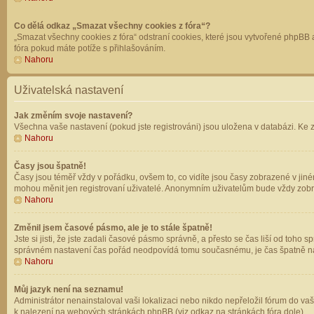
Co dělá odkaz „Smazat všechny cookies z fóra“?
„Smazat všechny cookies z fóra“ odstraní cookies, které jsou vytvořené phpBB a
fóra pokud máte potíže s přihlašováním.
Nahoru
Uživatelská nastavení
Jak změním svoje nastavení?
Všechna vaše nastavení (pokud jste registrováni) jsou uložena v databázi. Ke 
Nahoru
Časy jsou špatně!
Časy jsou téměř vždy v pořádku, ovšem to, co vidíte jsou časy zobrazené v jin
mohou měnit jen registrovaní uživatelé. Anonymním uživatelům bude vždy zobr
Nahoru
Změnil jsem časové pásmo, ale je to stále špatně!
Jste si jisti, že jste zadali časové pásmo správně, a přesto se čas liší od to
správném nastavení čas pořád neodpovídá tomu současnému, je čas špatně na
Nahoru
Můj jazyk není na seznamu!
Administrátor nenainstaloval vaši lokalizaci nebo nikdo nepřeložil fórum do va
k nalezení na webových stránkách phpBB (viz odkaz na stránkách fóra dole).