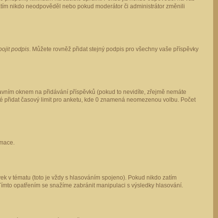
 zatím nikdo neodpověděl nebo pokud moderátor či administrátor změnili
pojit podpis
. Můžete rovněž přidat stejný podpis pro všechny vaše příspěvky
vním oknem na přidávání příspěvků (pokud to nevidíte, zřejmě nemáte
ké přidat časový limit pro anketu, kde 0 znamená neomezenou volbu. Počet
rmace.
ek v tématu (toto je vždy s hlasováním spojeno). Pokud nikdo zatím
Tímto opatřením se snažíme zabránit manipulaci s výsledky hlasování.