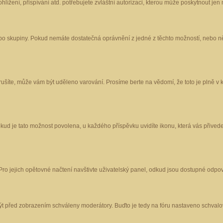
ížení, přispívání atd. potřebujete zvláštní autorizaci, kterou může poskytnout jen m
nebo skupiny. Pokud nemáte dostatečná oprávnění z jedné z těchto možností, nebo ně
porušíte, může vám být uděleno varování. Prosíme berte na vědomí, že toto je plně
okud je tato možnost povolena, u každého příspěvku uvidíte ikonu, která vás přived
o jejich opětovné načtení navštivte uživatelský panel, odkud jsou dostupné odpoví
být před zobrazením schváleny moderátory. Buďto je tedy na fóru nastaveno schvalov