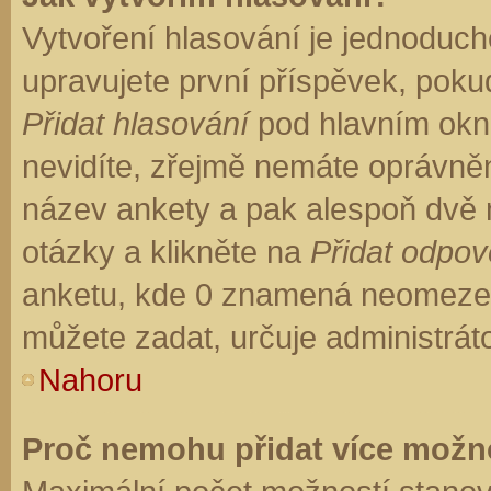
Vytvoření hlasování je jednoduch
upravujete první příspěvek, pokud
Přidat hlasování
pod hlavním okn
nevidíte, zřejmě nemáte oprávněn
název ankety a pak alespoň dvě
otázky a klikněte na
Přidat odpo
anketu, kde 0 znamená neomezen
můžete zadat, určuje administrát
Nahoru
Proč nemohu přidat více možno