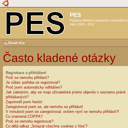
PES
Podpora efektivní spolupráce biomedicín
sféry 2009 - 2012
Obsah fóra
Často kladené otázky
Registrace a přihlášení
Proč se nemohu přihlásit?
Je vůbec potřeba se registrovat?
Proč jsem automaticky odhlášen?
Jak zabráním, aby se moje uživatelské jméno objevilo v seznamu právě
přihlášených?
Zapomněl jsem heslo!
Zaregistroval jsem se, ale nemohu se přihlásit!
V minulosti jsem se zaregistroval, ovšem nyní se nemohu přihlásit?!
Co znamená COPPA?
Proč se nemohu registrovat?
Co dělá odkaz „Smazat všechny cookies z fóra“?