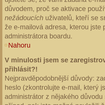
důvodem, proč se aktivace použí
nežádoucích
uživatelů, kteří se s
že e-mailová adresa, kterou jste p
administrátora boardu.
Nahoru
V minulosti jsem se zaregistr
přihlásit?!
Nejpravděpodobnější důvody: zad
heslo (zkontrolujte e-mail, který j
administrátor z nějakého důvodu 