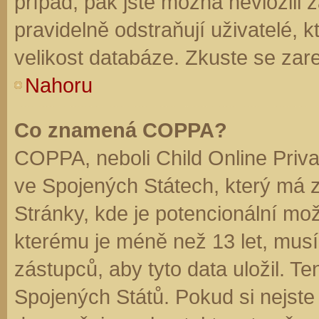
případ, pak jste možná nevložili 
pravidelně odstraňují uživatelé, k
velikost databáze. Zkuste se zare
Nahoru
Co znamená COPPA?
COPPA, neboli Child Online Priva
ve Spojených Státech, který má z
Stránky, kde je potencionální mož
kterému je méně než 13 let, mus
zástupců, aby tyto data uložil. Te
Spojených Států. Pokud si nejste jis