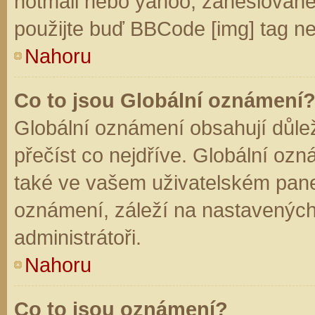
hotmail nebo yahoo, zaheslované
použijte buď BBCode [img] tag ne
Nahoru
Co to jsou Globální oznámení
Globální oznámení obsahují důleži
přečíst co nejdříve. Globální oz
také ve vašem uživatelském panelu
oznámení, záleží na nastavených
administrátoři.
Nahoru
Co to jsou oznámení?