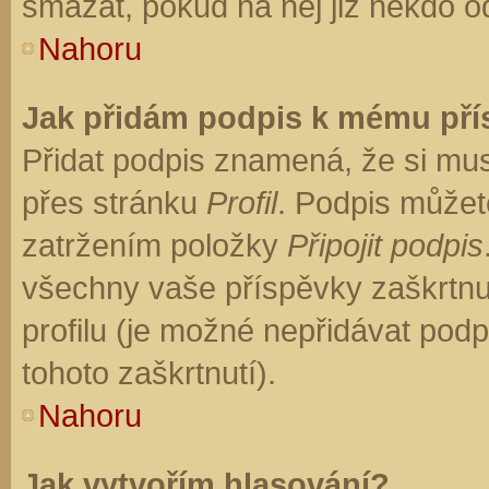
smazat, pokud na něj již někdo o
Nahoru
Jak přidám podpis k mému př
Přidat podpis znamená, že si musí
přes stránku
Profil
. Podpis můžet
zatržením položky
Připojit podpis
všechny vaše příspěvky zaškrtnu
profilu (je možné nepřidávat po
tohoto zaškrtnutí).
Nahoru
Jak vytvořím hlasování?