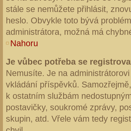
stále se nemůžete přihlásit, znov
heslo. Obvykle toto bývá problém
administrátora, možná má chybné
Nahoru
Je vůbec potřeba se registrova
Nemusíte. Je na administrátorovi f
vkládání příspěvků. Samozřejmě,
k ostatním službám nedostupným
postavičky, soukromé zprávy, posí
skupin, atd. Vřele vám tedy regis
chvil.