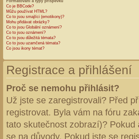
Formátování a typy příspěvků
Co je BBCode?
Můžu používat HTML?
Co to jsou smajlíci (emotikony)?
Mohu přidávat obrázky?
Co to jsou Globální oznámení?
Co to jsou oznámení?
Co to jsou důležitá témata?
Co to jsou uzamčená témata?
Co jsou ikony témat?
Registrace a přihlášení
Proč se nemohu přihlásit?
Už jste se zaregistrovali? Před p
registrovat. Byla vám na fóru za
tato skutečnost zobrazí)? Pokud a
se na důvody. Pokud jste se regist