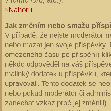
v tomto fóru, atd.
).
Nahoru
Jak změním nebo smažu přísp
V případě, že nejste moderátor n
nebo mazat jen svoje příspěvky. 
omezeného času po přispění) klik
někdo odpověděl na váš příspěve
malinký dodatek u příspěvku, kter
upravovali. Tento dodatek se neo
nebo pokud moderátor či administr
zanechat vzkaz proč jej změnili)