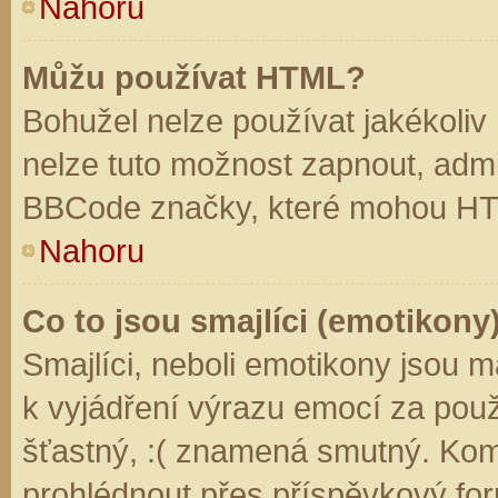
Nahoru
Můžu používat HTML?
Bohužel nelze používat jakékoliv
nelze tuto možnost zapnout, admi
BBCode značky, které mohou HT
Nahoru
Co to jsou smajlíci (emotikony
Smajlíci, neboli emotikony jsou m
k vyjádření výrazu emocí za použ
šťastný, :( znamená smutný. Kom
prohlédnout přes příspěvkový for