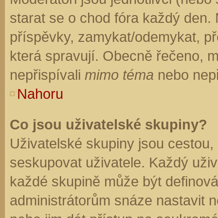
starat se o chod fóra každý den.
příspěvky, zamykat/odemykat, př
která spravují. Obecně řečeno, mo
nepřispívali
mimo téma
nebo nepři
Nahoru
Co jsou uživatelské skupiny?
Uživatelské skupiny jsou cestou,
seskupovat uživatele. Každý uživa
každé skupině může být definován
administrátorům snáze nastavit n