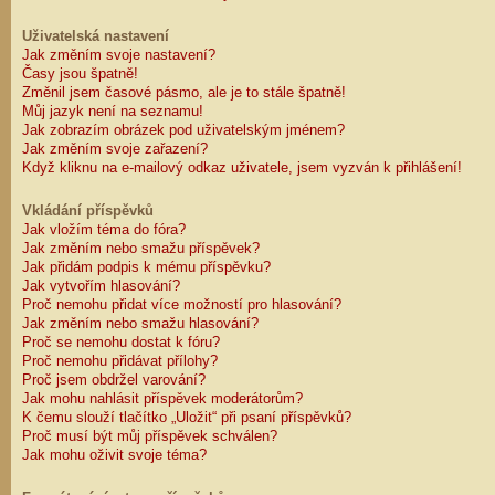
Uživatelská nastavení
Jak změním svoje nastavení?
Časy jsou špatně!
Změnil jsem časové pásmo, ale je to stále špatně!
Můj jazyk není na seznamu!
Jak zobrazím obrázek pod uživatelským jménem?
Jak změním svoje zařazení?
Když kliknu na e-mailový odkaz uživatele, jsem vyzván k přihlášení!
Vkládání příspěvků
Jak vložím téma do fóra?
Jak změním nebo smažu příspěvek?
Jak přidám podpis k mému příspěvku?
Jak vytvořím hlasování?
Proč nemohu přidat více možností pro hlasování?
Jak změním nebo smažu hlasování?
Proč se nemohu dostat k fóru?
Proč nemohu přidávat přílohy?
Proč jsem obdržel varování?
Jak mohu nahlásit příspěvek moderátorům?
K čemu slouží tlačítko „Uložit“ při psaní příspěvků?
Proč musí být můj příspěvek schválen?
Jak mohu oživit svoje téma?