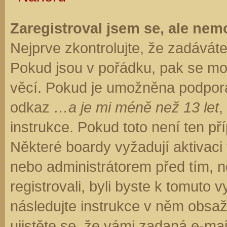
Zaregistroval jsem se, ale nemo
Nejprve zkontrolujte, že zadávát
Pokud jsou v pořádku, pak se moh
věcí. Pokud je umožněna podpora C
odkaz
…a je mi méně než 13 let
,
instrukce. Pokud toto není ten př
Některé boardy vyžadují aktivaci
nebo administrátorem před tím, ne
registrovali, byli byste k tomuto
následujte instrukce v něm obsaže
ujistěte se, že vámi zadaná e-ma