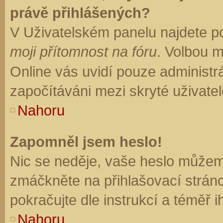
právě přihlášených?
V Uživatelském panelu najdete p
moji přítomnost na fóru
. Volbou 
Online vás uvidí pouze administrá
započítáváni mezi skryté uživatel
Nahoru
Zapomněl jsem heslo!
Nic se neděje, vaše heslo můžem
zmáčkněte na přihlašovací stránc
pokračujte dle instrukcí a téměř i
Nahoru