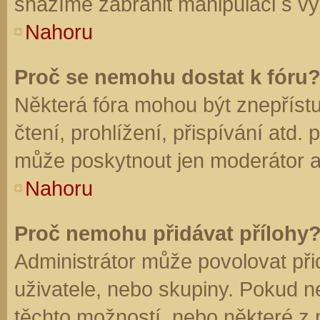
snažíme zabránit manipulaci s vý
Nahoru
Proč se nemohu dostat k fóru
Některá fóra mohou být znepříst
čtení, prohlížení, přispívání atd. 
může poskytnout jen moderátor a a
Nahoru
Proč nemohu přidávat přílohy
Administrátor může povolovat přid
uživatele, nebo skupiny. Pokud 
těchto možností, nebo některé z n