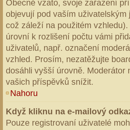
Obecně vzato, svoje zařazení př
objevují pod vaším uživatelským
což záleží na použitém vzhledu).
úrovní k rozlišení počtu vámi přid
uživatelů, např. označení moderá
vzhled. Prosím, nezatěžujte boar
dosáhli vyšší úrovně. Moderátor
vašich příspěvků snížit.
Nahoru
Když kliknu na e-mailový odkaz
Pouze registrovaní uživatelé moh