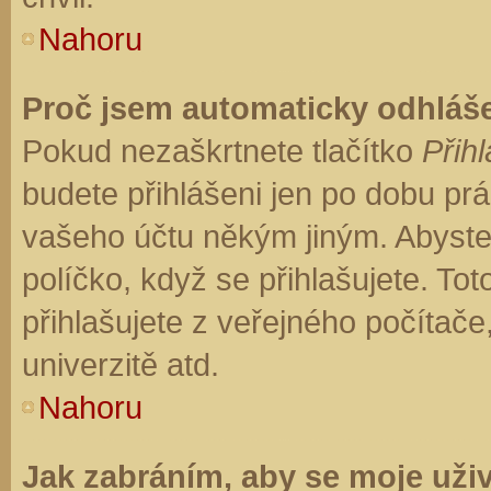
Nahoru
Proč jsem automaticky odhláš
Pokud nezaškrtnete tlačítko
Přihl
budete přihlášeni jen po dobu prá
vašeho účtu někým jiným. Abyste z
políčko, když se přihlašujete. T
přihlašujete z veřejného počítače
univerzitě atd.
Nahoru
Jak zabráním, aby se moje uži