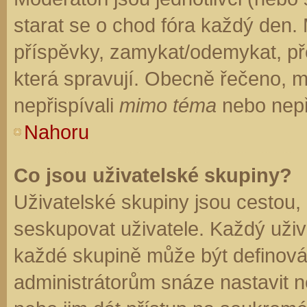
starat se o chod fóra každý den.
příspěvky, zamykat/odemykat, př
která spravují. Obecně řečeno, mo
nepřispívali
mimo téma
nebo nepři
Nahoru
Co jsou uživatelské skupiny?
Uživatelské skupiny jsou cestou,
seskupovat uživatele. Každý uživa
každé skupině může být definován
administrátorům snáze nastavit n