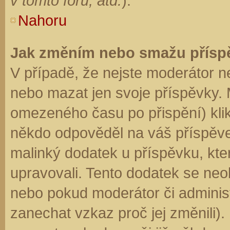
v tomto fóru, atd.
).
Nahoru
Jak změním nebo smažu přísp
V případě, že nejste moderátor n
nebo mazat jen svoje příspěvky. 
omezeného času po přispění) klik
někdo odpověděl na váš příspěve
malinký dodatek u příspěvku, kter
upravovali. Tento dodatek se neo
nebo pokud moderátor či administr
zanechat vzkaz proč jej změnili)