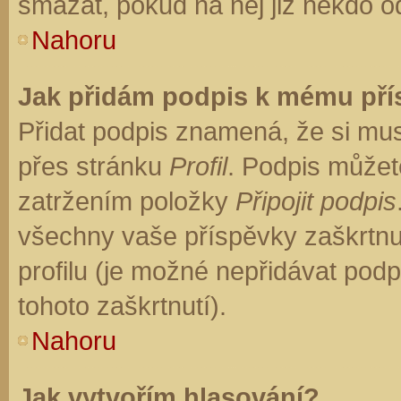
smazat, pokud na něj již někdo o
Nahoru
Jak přidám podpis k mému př
Přidat podpis znamená, že si musí
přes stránku
Profil
. Podpis můžet
zatržením položky
Připojit podpis
všechny vaše příspěvky zaškrtnu
profilu (je možné nepřidávat po
tohoto zaškrtnutí).
Nahoru
Jak vytvořím hlasování?