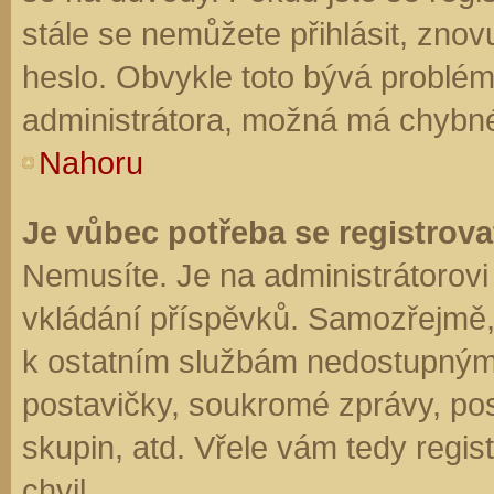
stále se nemůžete přihlásit, znov
heslo. Obvykle toto bývá problém
administrátora, možná má chybné
Nahoru
Je vůbec potřeba se registrova
Nemusíte. Je na administrátorovi f
vkládání příspěvků. Samozřejmě,
k ostatním službám nedostupným
postavičky, soukromé zprávy, posí
skupin, atd. Vřele vám tedy regis
chvil.