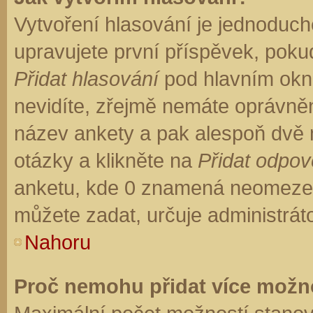
Vytvoření hlasování je jednoduch
upravujete první příspěvek, pokud
Přidat hlasování
pod hlavním okn
nevidíte, zřejmě nemáte oprávněn
název ankety a pak alespoň dvě
otázky a klikněte na
Přidat odpo
anketu, kde 0 znamená neomezen
můžete zadat, určuje administrát
Nahoru
Proč nemohu přidat více možno