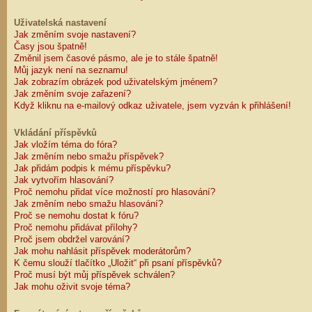
Uživatelská nastavení
Jak změním svoje nastavení?
Časy jsou špatně!
Změnil jsem časové pásmo, ale je to stále špatně!
Můj jazyk není na seznamu!
Jak zobrazím obrázek pod uživatelským jménem?
Jak změním svoje zařazení?
Když kliknu na e-mailový odkaz uživatele, jsem vyzván k přihlášení!
Vkládání příspěvků
Jak vložím téma do fóra?
Jak změním nebo smažu příspěvek?
Jak přidám podpis k mému příspěvku?
Jak vytvořím hlasování?
Proč nemohu přidat více možností pro hlasování?
Jak změním nebo smažu hlasování?
Proč se nemohu dostat k fóru?
Proč nemohu přidávat přílohy?
Proč jsem obdržel varování?
Jak mohu nahlásit příspěvek moderátorům?
K čemu slouží tlačítko „Uložit“ při psaní příspěvků?
Proč musí být můj příspěvek schválen?
Jak mohu oživit svoje téma?