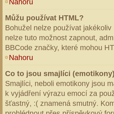
Nahoru
Můžu používat HTML?
Bohužel nelze používat jakékoliv
nelze tuto možnost zapnout, admi
BBCode značky, které mohou HT
Nahoru
Co to jsou smajlíci (emotikony
Smajlíci, neboli emotikony jsou m
k vyjádření výrazu emocí za použ
šťastný, :( znamená smutný. Kom
prohlédnout přes příspěvkový for