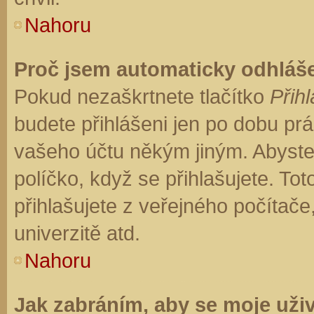
Nahoru
Proč jsem automaticky odhláš
Pokud nezaškrtnete tlačítko
Přihl
budete přihlášeni jen po dobu prá
vašeho účtu někým jiným. Abyste z
políčko, když se přihlašujete. T
přihlašujete z veřejného počítače
univerzitě atd.
Nahoru
Jak zabráním, aby se moje uži