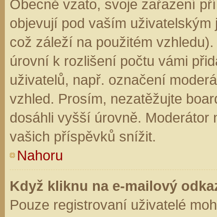
Obecně vzato, svoje zařazení př
objevují pod vaším uživatelským
což záleží na použitém vzhledu).
úrovní k rozlišení počtu vámi přid
uživatelů, např. označení moderá
vzhled. Prosím, nezatěžujte boar
dosáhli vyšší úrovně. Moderátor
vašich příspěvků snížit.
Nahoru
Když kliknu na e-mailový odkaz
Pouze registrovaní uživatelé moh