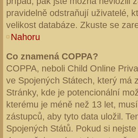
případ, pak jste možná nevložili 
pravidelně odstraňují uživatelé, k
velikost databáze. Zkuste se zare
Nahoru
Co znamená COPPA?
COPPA, neboli Child Online Priva
ve Spojených Státech, který má z
Stránky, kde je potencionální mož
kterému je méně než 13 let, mus
zástupců, aby tyto data uložil. Te
Spojených Států. Pokud si nejste jis