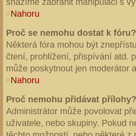
snažíme zabránit manipulaci s vý
Nahoru
Proč se nemohu dostat k fóru
Některá fóra mohou být znepříst
čtení, prohlížení, přispívání atd. 
může poskytnout jen moderátor a a
Nahoru
Proč nemohu přidávat přílohy
Administrátor může povolovat přid
uživatele, nebo skupiny. Pokud 
těchto možností, nebo některé z n