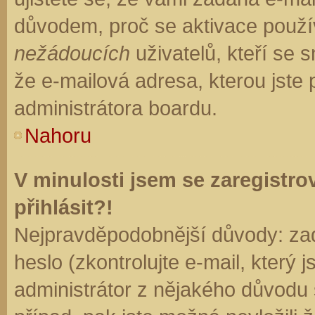
důvodem, proč se aktivace použí
nežádoucích
uživatelů, kteří se s
že e-mailová adresa, kterou jste p
administrátora boardu.
Nahoru
V minulosti jsem se zaregistr
přihlásit?!
Nejpravděpodobnější důvody: zad
heslo (zkontrolujte e-mail, který j
administrátor z nějakého důvodu 