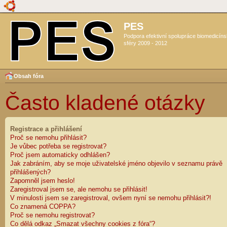
PES
Podpora efektivní spolupráce biomedicín
sféry 2009 - 2012
Obsah fóra
Často kladené otázky
Registrace a přihlášení
Proč se nemohu přihlásit?
Je vůbec potřeba se registrovat?
Proč jsem automaticky odhlášen?
Jak zabráním, aby se moje uživatelské jméno objevilo v seznamu právě
přihlášených?
Zapomněl jsem heslo!
Zaregistroval jsem se, ale nemohu se přihlásit!
V minulosti jsem se zaregistroval, ovšem nyní se nemohu přihlásit?!
Co znamená COPPA?
Proč se nemohu registrovat?
Co dělá odkaz „Smazat všechny cookies z fóra“?