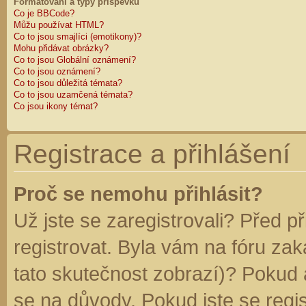
Formátování a typy příspěvků
Co je BBCode?
Můžu používat HTML?
Co to jsou smajlíci (emotikony)?
Mohu přidávat obrázky?
Co to jsou Globální oznámení?
Co to jsou oznámení?
Co to jsou důležitá témata?
Co to jsou uzamčená témata?
Co jsou ikony témat?
Registrace a přihlášení
Proč se nemohu přihlásit?
Už jste se zaregistrovali? Před p
registrovat. Byla vám na fóru za
tato skutečnost zobrazí)? Pokud a
se na důvody. Pokud jste se regist