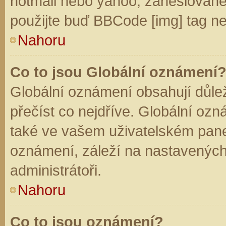
hotmail nebo yahoo, zaheslované
použijte buď BBCode [img] tag ne
Nahoru
Co to jsou Globální oznámení
Globální oznámení obsahují důleži
přečíst co nejdříve. Globální oz
také ve vašem uživatelském panelu
oznámení, záleží na nastavených
administrátoři.
Nahoru
Co to jsou oznámení?