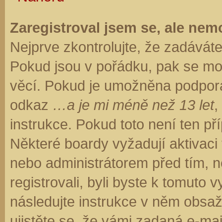
Zaregistroval jsem se, ale nemo
Nejprve zkontrolujte, že zadávát
Pokud jsou v pořádku, pak se moh
věcí. Pokud je umožněna podpora C
odkaz
…a je mi méně než 13 let
,
instrukce. Pokud toto není ten př
Některé boardy vyžadují aktivaci
nebo administrátorem před tím, ne
registrovali, byli byste k tomuto
následujte instrukce v něm obsaže
ujistěte se, že vámi zadaná e-ma