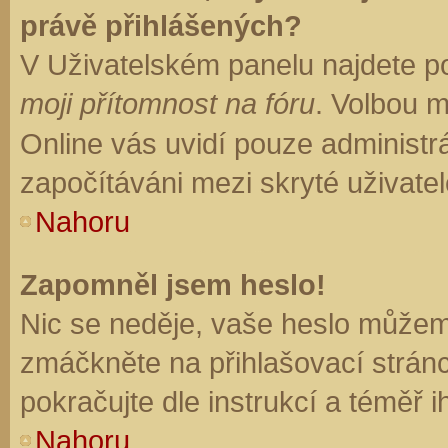
právě přihlášených?
V Uživatelském panelu najdete p
moji přítomnost na fóru
. Volbou 
Online vás uvidí pouze administrá
započítáváni mezi skryté uživatel
Nahoru
Zapomněl jsem heslo!
Nic se neděje, vaše heslo můžem
zmáčkněte na přihlašovací stránc
pokračujte dle instrukcí a téměř i
Nahoru