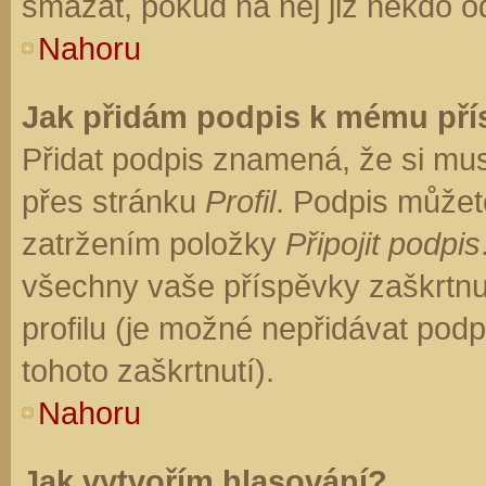
smazat, pokud na něj již někdo o
Nahoru
Jak přidám podpis k mému př
Přidat podpis znamená, že si musí
přes stránku
Profil
. Podpis můžet
zatržením položky
Připojit podpis
všechny vaše příspěvky zaškrtnu
profilu (je možné nepřidávat po
tohoto zaškrtnutí).
Nahoru
Jak vytvořím hlasování?