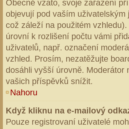
Obecně vzato, svoje zařazení př
objevují pod vaším uživatelským
což záleží na použitém vzhledu).
úrovní k rozlišení počtu vámi přid
uživatelů, např. označení moderá
vzhled. Prosím, nezatěžujte boar
dosáhli vyšší úrovně. Moderátor
vašich příspěvků snížit.
Nahoru
Když kliknu na e-mailový odkaz
Pouze registrovaní uživatelé moh