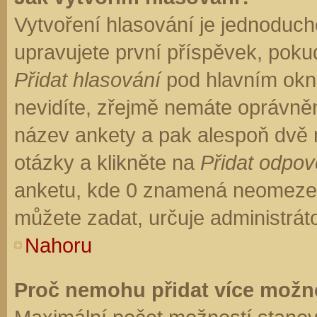
Vytvoření hlasování je jednoduch
upravujete první příspěvek, pokud
Přidat hlasování
pod hlavním okn
nevidíte, zřejmě nemáte oprávněn
název ankety a pak alespoň dvě
otázky a klikněte na
Přidat odpo
anketu, kde 0 znamená neomezen
můžete zadat, určuje administrát
Nahoru
Proč nemohu přidat více možno