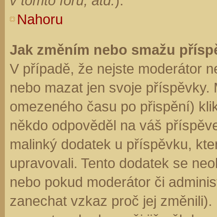
v tomto fóru, atd.
).
Nahoru
Jak změním nebo smažu přísp
V případě, že nejste moderátor n
nebo mazat jen svoje příspěvky. 
omezeného času po přispění) klik
někdo odpověděl na váš příspěve
malinký dodatek u příspěvku, kter
upravovali. Tento dodatek se neo
nebo pokud moderátor či administr
zanechat vzkaz proč jej změnili)