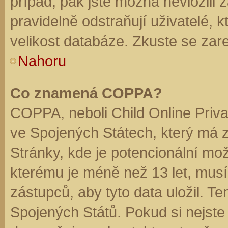
případ, pak jste možná nevložili 
pravidelně odstraňují uživatelé, k
velikost databáze. Zkuste se zare
Nahoru
Co znamená COPPA?
COPPA, neboli Child Online Priva
ve Spojených Státech, který má z
Stránky, kde je potencionální mož
kterému je méně než 13 let, mus
zástupců, aby tyto data uložil. Te
Spojených Států. Pokud si nejste jis