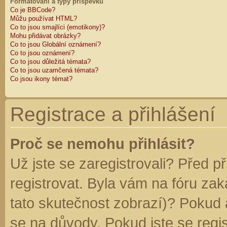
Formátování a typy příspěvků
Co je BBCode?
Můžu používat HTML?
Co to jsou smajlíci (emotikony)?
Mohu přidávat obrázky?
Co to jsou Globální oznámení?
Co to jsou oznámení?
Co to jsou důležitá témata?
Co to jsou uzamčená témata?
Co jsou ikony témat?
Registrace a přihlášení
Proč se nemohu přihlásit?
Už jste se zaregistrovali? Před p
registrovat. Byla vám na fóru za
tato skutečnost zobrazí)? Pokud a
se na důvody. Pokud jste se regist