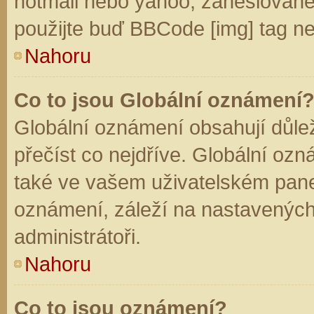
hotmail nebo yahoo, zaheslované
použijte buď BBCode [img] tag ne
Nahoru
Co to jsou Globální oznámení
Globální oznámení obsahují důleži
přečíst co nejdříve. Globální oz
také ve vašem uživatelském panelu
oznámení, záleží na nastavených
administrátoři.
Nahoru
Co to jsou oznámení?