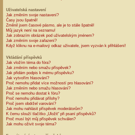
Uživatelská nastavení
Jak změním svoje nastavení?
Časy jsou špatně!
Změnil jsem časové pásmo, ale je to stále špatně!
Můj jazyk není na seznamu!
Jak zobrazím obrázek pod uživatelským jménem?
Jak změním svoje zařazení?
Když kliknu na e-mailový odkaz uživatele, jsem vyzván k přihlášení!
Vkládání příspěvků
Jak vložím téma do fóra?
Jak změním nebo smažu příspěvek?
Jak přidám podpis k mému příspěvku?
Jak vytvořím hlasování?
Proč nemohu přidat více možností pro hlasování?
Jak změním nebo smažu hlasování?
Proč se nemohu dostat k fóru?
Proč nemohu přidávat přílohy?
Proč jsem obdržel varování?
Jak mohu nahlásit příspěvek moderátorům?
K čemu slouží tlačítko „Uložit“ při psaní příspěvků?
Proč musí být můj příspěvek schválen?
Jak mohu oživit svoje téma?