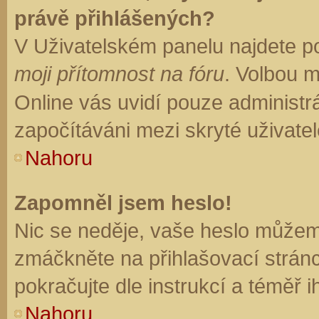
právě přihlášených?
V Uživatelském panelu najdete p
moji přítomnost na fóru
. Volbou 
Online vás uvidí pouze administrá
započítáváni mezi skryté uživatel
Nahoru
Zapomněl jsem heslo!
Nic se neděje, vaše heslo můžem
zmáčkněte na přihlašovací stránc
pokračujte dle instrukcí a téměř i
Nahoru