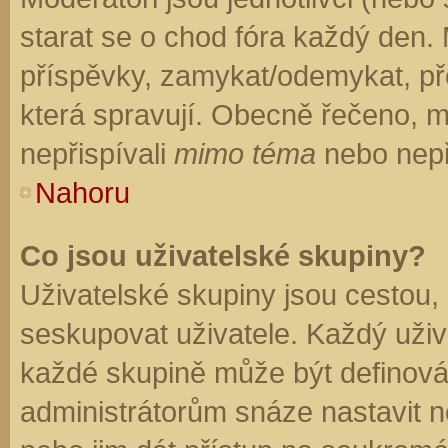
starat se o chod fóra každý den.
příspěvky, zamykat/odemykat, př
která spravují. Obecně řečeno, mo
nepřispívali
mimo téma
nebo nepři
Nahoru
Co jsou uživatelské skupiny?
Uživatelské skupiny jsou cestou,
seskupovat uživatele. Každý uživa
každé skupině může být definován
administrátorům snáze nastavit n