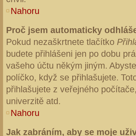
Nahoru
Proč jsem automaticky odhláš
Pokud nezaškrtnete tlačítko
Přihl
budete přihlášeni jen po dobu prá
vašeho účtu někým jiným. Abyste z
políčko, když se přihlašujete. T
přihlašujete z veřejného počítače
univerzitě atd.
Nahoru
Jak zabráním, aby se moje uži