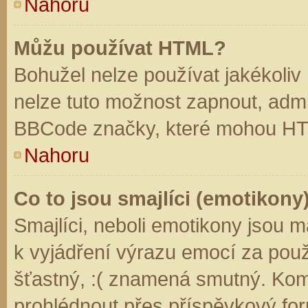
Nahoru
Můžu používat HTML?
Bohužel nelze používat jakékoliv
nelze tuto možnost zapnout, admi
BBCode značky, které mohou HT
Nahoru
Co to jsou smajlíci (emotikony
Smajlíci, neboli emotikony jsou m
k vyjádření výrazu emocí za použ
šťastný, :( znamená smutný. Kom
prohlédnout přes příspěvkový for