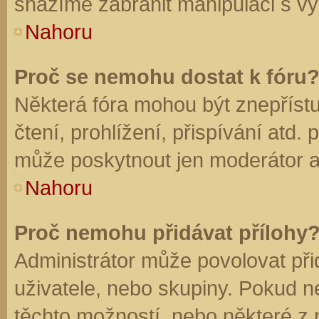
snažíme zabránit manipulaci s vý
Nahoru
Proč se nemohu dostat k fóru
Některá fóra mohou být znepříst
čtení, prohlížení, přispívání atd. 
může poskytnout jen moderátor a a
Nahoru
Proč nemohu přidávat přílohy
Administrátor může povolovat přid
uživatele, nebo skupiny. Pokud 
těchto možností, nebo některé z n