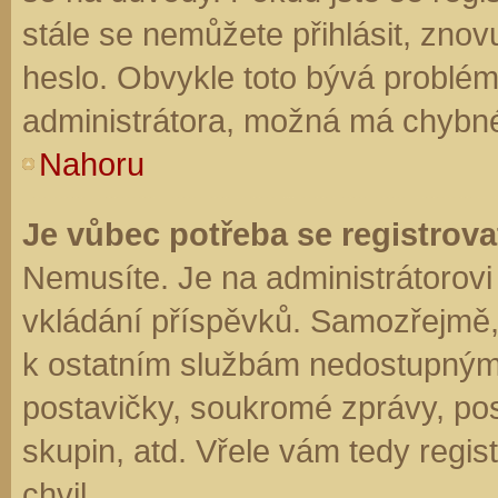
stále se nemůžete přihlásit, znov
heslo. Obvykle toto bývá problém
administrátora, možná má chybné
Nahoru
Je vůbec potřeba se registrova
Nemusíte. Je na administrátorovi f
vkládání příspěvků. Samozřejmě,
k ostatním službám nedostupným
postavičky, soukromé zprávy, posí
skupin, atd. Vřele vám tedy regis
chvil.