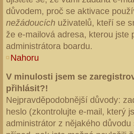
důvodem, proč se aktivace použí
nežádoucích
uživatelů, kteří se s
že e-mailová adresa, kterou jste p
administrátora boardu.
Nahoru
V minulosti jsem se zaregistr
přihlásit?!
Nejpravděpodobnější důvody: zad
heslo (zkontrolujte e-mail, který j
administrátor z nějakého důvodu 