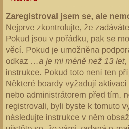
Zaregistroval jsem se, ale nemo
Nejprve zkontrolujte, že zadávát
Pokud jsou v pořádku, pak se moh
věcí. Pokud je umožněna podpora C
odkaz
…a je mi méně než 13 let
,
instrukce. Pokud toto není ten př
Některé boardy vyžadují aktivaci
nebo administrátorem před tím, ne
registrovali, byli byste k tomuto
následujte instrukce v něm obsaže
ujistěte se, že vámi zadaná e-ma