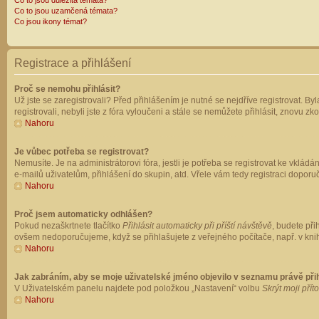
Co to jsou důležitá témata?
Co to jsou uzamčená témata?
Co jsou ikony témat?
Registrace a přihlášení
Proč se nemohu přihlásit?
Už jste se zaregistrovali? Před přihlášením je nutné se nejdříve registrovat. B
registrovali, nebyli jste z fóra vyloučeni a stále se nemůžete přihlásit, znovu
Nahoru
Je vůbec potřeba se registrovat?
Nemusíte. Je na administrátorovi fóra, jestli je potřeba se registrovat ke vk
e-mailů uživatelům, přihlášení do skupin, atd. Vřele vám tedy registraci doporu
Nahoru
Proč jsem automaticky odhlášen?
Pokud nezaškrtnete tlačítko
Přihlásit automaticky při příští návštěvě
, budete při
ovšem nedoporučujeme, když se přihlašujete z veřejného počítače, např. v knih
Nahoru
Jak zabráním, aby se moje uživatelské jméno objevilo v seznamu právě př
V Uživatelském panelu najdete pod položkou „Nastavení“ volbu
Skrýt moji přít
Nahoru