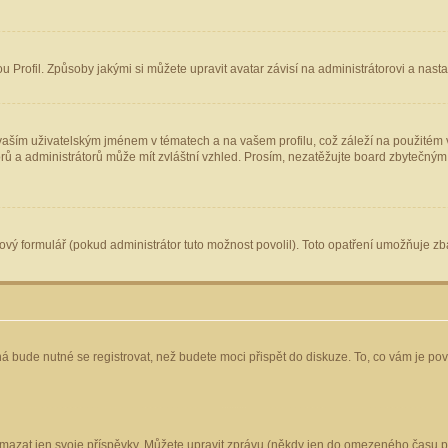
Profil. Způsoby jakými si můžete upravit avatar závisí na administrátorovi a nast
aším uživatelským jménem v tématech a na vašem profilu, což záleží na použitém v
torů a administrátorů může mít zvláštní vzhled. Prosím, nezatěžujte board zbytečným
vý formulář (pokud administrátor tuto možnost povolil). Toto opatření umožňuje zba
á bude nutné se registrovat, než budete moci přispět do diskuze. To, co vám je po
mazat jen svoje příspěvky. Můžete upravit zprávu (někdy jen do omezeného času po 