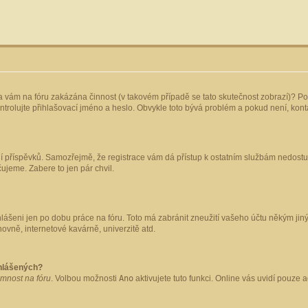
yla vám na fóru zakázána činnost (v takovém případě se tato skutečnost zobrazí)? Po
 zkontrolujte přihlašovací jméno a heslo. Obvykle toto bývá problém a pokud není, ko
ládání příspěvků. Samozřejmě, že registrace vám dá přístup k ostatním službám nedo
čujeme. Zabere to jen pár chvil.
hlášeni jen po dobu práce na fóru. Toto má zabránit zneužití vašeho účtu někým jiným.
ovně, internetové kavárně, univerzitě atd.
ihlášených?
omnost na fóru
. Volbou možnosti
Ano
aktivujete tuto funkci. Online vás uvidí pouze 