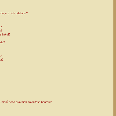
bo je z nich odebírat?
h?
ů?
tránku!?
ata?
i?
ra?
mailů nebo právních záležitostí boardu?