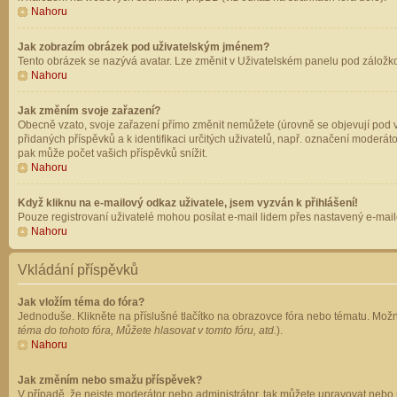
Nahoru
Jak zobrazím obrázek pod uživatelským jménem?
Tento obrázek se nazývá avatar. Lze změnit v Uživatelském panelu pod záložkou 
Nahoru
Jak změním svoje zařazení?
Obecně vzato, svoje zařazení přímo změnit nemůžete (úrovně se objevují pod v
přidaných příspěvků a k identifikaci určitých uživatelů, např. označení moderá
pak může počet vašich příspěvků snížit.
Nahoru
Když kliknu na e-mailový odkaz uživatele, jsem vyzván k přihlášení!
Pouze registrovaní uživatelé mohou posílat e-mail lidem přes nastavený e-mailo
Nahoru
Vkládání příspěvků
Jak vložím téma do fóra?
Jednoduše. Klikněte na příslušné tlačítko na obrazovce fóra nebo tématu. Možn
téma do tohoto fóra, Můžete hlasovat v tomto fóru, atd.
).
Nahoru
Jak změním nebo smažu příspěvek?
V případě, že nejste moderátor nebo administrátor, tak můžete upravovat nebo 