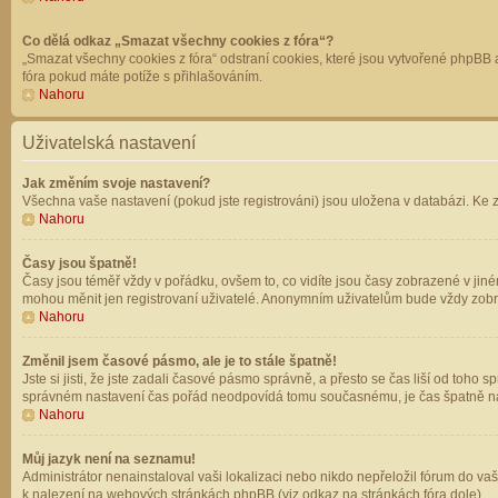
Co dělá odkaz „Smazat všechny cookies z fóra“?
„Smazat všechny cookies z fóra“ odstraní cookies, které jsou vytvořené phpBB a
fóra pokud máte potíže s přihlašováním.
Nahoru
Uživatelská nastavení
Jak změním svoje nastavení?
Všechna vaše nastavení (pokud jste registrováni) jsou uložena v databázi. Ke 
Nahoru
Časy jsou špatně!
Časy jsou téměř vždy v pořádku, ovšem to, co vidíte jsou časy zobrazené v jin
mohou měnit jen registrovaní uživatelé. Anonymním uživatelům bude vždy zobr
Nahoru
Změnil jsem časové pásmo, ale je to stále špatně!
Jste si jisti, že jste zadali časové pásmo správně, a přesto se čas liší od to
správném nastavení čas pořád neodpovídá tomu současnému, je čas špatně na
Nahoru
Můj jazyk není na seznamu!
Administrátor nenainstaloval vaši lokalizaci nebo nikdo nepřeložil fórum do va
k nalezení na webových stránkách phpBB (viz odkaz na stránkách fóra dole).