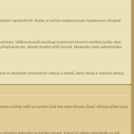
avených oprávněních. Avatar si mohou nastavit pouze registrovaní uživatelé.
zhledu). Většina boardů používají hodnocení úrovní k rozlišení počtu vámi
 přispíváním jen, abyste dosáhli vyšší úrovně. Moderátor nebo administrátor
vit se otravných anonymních vzkazů a robotů, které sbírají e-mailové adresy.
voleno můžete vidět na spodní části fóra nebo tématu (Např.
Můžete přidat nová
přispění) kliknutím na tlačítko
upravit
. Pokud již někdo odpověděl na váš