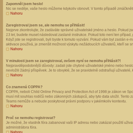
Zapomněl jsem heslo!
Nic se neděje, vaše heslo můžeme kdykoliv obnovit. V tomto případě zmáčkněte
Nahoru
Zaregistroval jsem se, ale nemohu se přihlásit!
Nejprve zkontrolujte, že zadáváte správné uživatelské jméno a heslo. Pokud js
13 let
, budete muset následovat zaslané instrukce. Pokud toto není ten případ, 
Když jste se registrovali, byli byste k tomuto vyzváni. Pokud vám byl zaslán e
aktivace používá, je zmenšit možnost výskytu
nežádoucích
uživatelů, kteří se s
Nahoru
V minulosti jsem se zaregistroval, ovšem nyní se nemohu přihlásit?!
Nejpravděpodobnější důvody: zadali jste chybné uživatelské jméno nebo heslo (z
nevložili žádný příspěvek. Je to obvyklé, že se pravidelně odstraňují uživatelé,
Nahoru
Co znamená COPPA?
COPPA, neboli Child Online Privacy and Protection Act of 1998 je zákon ve Spoj
musí mít souhlas rodičů nebo zákonných zástupců, aby tyto data uložil. Tento zá
Teams nemůže a nebude poskytovat právni podporu v jakémkoliv kontextu.
Nahoru
Proč se nemohu registrovat?
Je možné, že vlastník fóra zabanoval vaši IP adresu nebo zakázal použití uživat
administrátora fóra.
Nahoru