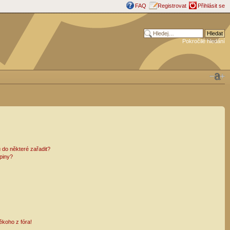
FAQ
Registrovat
Přihlásit se
Pokročilé hledání
 do některé zařadit?
piny?
ěkoho z fóra!