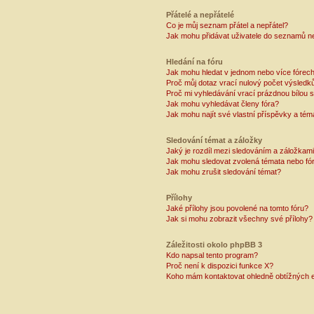
Přátelé a nepřátelé
Co je můj seznam přátel a nepřátel?
Jak mohu přidávat uživatele do seznamů ne
Hledání na fóru
Jak mohu hledat v jednom nebo více fórec
Proč můj dotaz vrací nulový počet výsledk
Proč mi vyhledávání vrací prázdnou bílou s
Jak mohu vyhledávat členy fóra?
Jak mohu najít své vlastní příspěvky a tém
Sledování témat a záložky
Jaký je rozdíl mezi sledováním a záložkam
Jak mohu sledovat zvolená témata nebo fó
Jak mohu zrušit sledování témat?
Přílohy
Jaké přílohy jsou povolené na tomto fóru?
Jak si mohu zobrazit všechny své přílohy?
Záležitosti okolo phpBB 3
Kdo napsal tento program?
Proč není k dispozici funkce X?
Koho mám kontaktovat ohledně obtížných e-