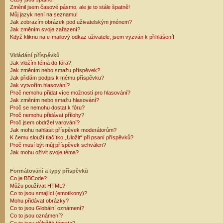
Změnil jsem časové pásmo, ale je to stále špatně!
Můj jazyk není na seznamu!
Jak zobrazím obrázek pod uživatelským jménem?
Jak změním svoje zařazení?
Když kliknu na e-mailový odkaz uživatele, jsem vyzván k přihlášení!
Vkládání příspěvků
Jak vložím téma do fóra?
Jak změním nebo smažu příspěvek?
Jak přidám podpis k mému příspěvku?
Jak vytvořím hlasování?
Proč nemohu přidat více možností pro hlasování?
Jak změním nebo smažu hlasování?
Proč se nemohu dostat k fóru?
Proč nemohu přidávat přílohy?
Proč jsem obdržel varování?
Jak mohu nahlásit příspěvek moderátorům?
K čemu slouží tlačítko „Uložit“ při psaní příspěvků?
Proč musí být můj příspěvek schválen?
Jak mohu oživit svoje téma?
Formátování a typy příspěvků
Co je BBCode?
Můžu používat HTML?
Co to jsou smajlíci (emotikony)?
Mohu přidávat obrázky?
Co to jsou Globální oznámení?
Co to jsou oznámení?