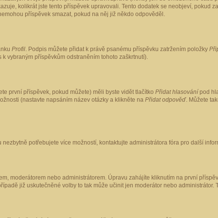
kazuje, kolikrát jste tento příspěvek upravovali. Tento dodatek se neobjeví, pokud
lé nemohou příspěvek smazat, pokud na něj již někdo odpověděl.
ránku
Profil
. Podpis můžete přidat k právě psanému příspěvku zatržením položky
Při
is k vybraným příspěvkům odstraněním tohoto zaškrtnutí).
te první příspěvek, pokud můžete) měli byste vidět tlačítko
Přidat hlasování
pod hla
možnosti (nastavte napsáním název otázky a klikněte na
Přidat odpověď
. Můžete ta
 nezbytně potřebujete více možností, kontaktujte administrátora fóra pro další info
em, moderátorem nebo administrátorem. Úpravu zahájíte kliknutím na první příspěv
ípadě již uskutečněné volby to tak může učinit jen moderátor nebo administrátor. 