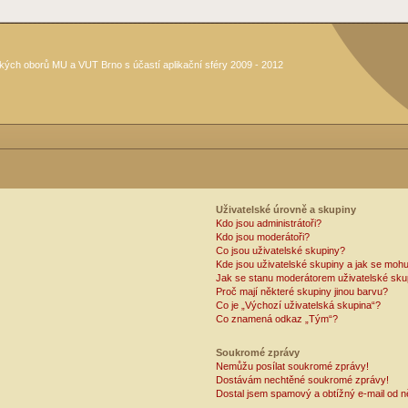
kých oborů MU a VUT Brno s účastí aplikační sféry 2009 - 2012
Uživatelské úrovně a skupiny
Kdo jsou administrátoři?
Kdo jsou moderátoři?
Co jsou uživatelské skupiny?
Kde jsou uživatelské skupiny a jak se mohu
Jak se stanu moderátorem uživatelské sku
Proč mají některé skupiny jinou barvu?
Co je „Výchozí uživatelská skupina“?
Co znamená odkaz „Tým“?
Soukromé zprávy
Nemůžu posílat soukromé zprávy!
Dostávám nechtěné soukromé zprávy!
Dostal jsem spamový a obtížný e-mail od n