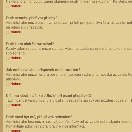
Některá fóra mohou být znepřístupněna určitým lidem či skupinám. Ke čtení, prohl
Nahoru
Proč nemohu přidávat přílohy?
Administrátor může povolovat přidávání příloh pro jednotlivá fóra, uživatele, 
při odesílání příspěvků.
Nahoru
Proč jsem obdržel varování?
Každý administrátor si může stanovit vlastní pravidla na svém fóru, pokud je 
společného.
Nahoru
Jak mohu nahlásit příspěvek moderátorům?
Administrátor může na fóru povolit nahlašování vadných příspěvků uživateli. P
příspěvku.
Nahoru
K čemu slouží tlačítko „Uložit“ při psaní příspěvků?
Tato možnost vám umožňuje uložit si rozepsané zprávy pro pozdější odeslání. Pr
Nahoru
Proč musí být můj příspěvek schválen?
Administrátor fóra může nastavit, že příspěvky od uživatelů nebo skupin musí 
Kontaktujte administrátora fóra pro více informací.
Nahoru