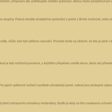
ížení, přispívání atd. potřebujete zvláštní autorizaci, kterou může poskytnout jen m
nebo skupiny. Pokud nemáte dostatečná oprávnění z jedné z těchto možností, nebo ně
porušíte, může vám být uděleno varování. Prosíme berte na vědomí, že toto je plně
okud je tato možnost povolena, u každého příspěvku uvidíte ikonu, která vás přived
o jejich opětovné načtení navštivte uživatelský panel, odkud jsou dostupné odpoví
být před zobrazením schváleny moderátory. Buďto je tedy na fóru nastaveno schvalov