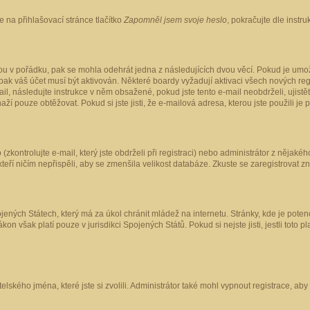
 na přihlašovací stránce tlačítko
Zapomněl jsem svoje heslo
, pokračujte dle instr
ou v pořádku, pak se mohla odehrát jedna z následujících dvou věcí. Pokud je umož
pak váš účet musí být aktivován. Některé boardy vyžadují aktivaci všech nových reg
-mail, následujte instrukce v něm obsažené, pokud jste tento e-mail neobdrželi, uji
naží pouze obtěžovat. Pokud si jste jisti, že e-mailová adresa, kterou jste použili je
kontrolujte e-mail, který jste obdrželi při registraci) nebo administrátor z nějaké
 kteří ničím nepřispěli, aby se zmenšila velikost databáze. Zkuste se zaregistrovat z
ených Státech, který má za úkol chránit mládež na internetu. Stránky, kde je poten
kon však platí pouze v jurisdikci Spojených Států. Pokud si nejste jisti, jestli tot
elského jména, které jste si zvolili. Administrátor také mohl vypnout registrace, ab