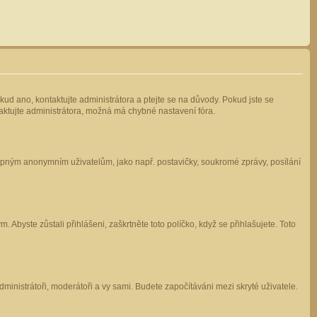
kud ano, kontaktujte administrátora a ptejte se na důvody. Pokud jste se
ntaktujte administrátora, možná má chybné nastavení fóra.
stupným anonymním uživatelům, jako např. postavičky, soukromé zprávy, posílání
 Abyste zůstali přihlášeni, zaškrtněte toto políčko, když se přihlašujete. Toto
administrátoři, moderátoři a vy sami. Budete započítáváni mezi skryté uživatele.