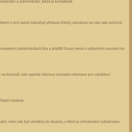
oderátor a administrátor, takže je kontaktujte.
které z nich úplně zabraňují přidávat přílohy, nezobrazí se vám tato možnost
 v kompetenci administrátorů fóra a phpBB Group nemá s vydáváním varování nic
e na formulář, kde vyplníte všechny nezbytné informace pro nahlášení
dající nástroje.
ání, nebo jste byli umístěny do skupiny, u které je schvalování vyžadováno.