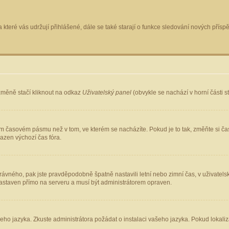
 které vás udržují přihlášené, dále se také starají o funkce sledování nových pří
změně stačí kliknout na odkaz
Uživatelský panel
(obvykle se nachází v horní části 
ém časovém pásmu než v tom, ve kterém se nacházíte. Pokud je to tak, změňte si ča
azen výchozí čas fóra.
ho správného, pak jste pravděpodobně špatně nastavili letní nebo zimní čas, v uživ
staven přímo na serveru a musí být administrátorem opraven.
šeho jazyka. Zkuste administrátora požádat o instalaci vašeho jazyka. Pokud lokaliz