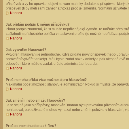
příspěvek a vy ho upravíte, objeví se vám malinký dodatek u příspěvku, který u
příspěvek (ti by měli sami zanechat vzkaz proč jej změnili). Normální uživate
Nahoru
Jak přidám podpis k mému příspěvku?
Přidat podpis znamená, že si musíte nejdřív nějaký vytvořit. To uděláte přes st
zaškrtnutím příslušného políčka v nastavení profilu (je možné nepřidávat podp
Nahoru
Jak vytvořím hlasování?
Vytvoření hlasování je jednoduché. Když přidáte nový příspěvek (nebo upravuje
oprávnění vytvářet ankety). Měli byste zadat název ankety a pak alespoň dvě 
odpovědí, které můžete zadat, určuje administrátor boardu.
Nahoru
Proč nemohu přidat více možností pro hlasování?
Maximální počet možností stanovuje administrátor. Pokud si myslíte, že opravdu
Nahoru
Jak změním nebo smažu hlasování?
Je to stejné jako s příspěvky, hlasování mohou být upravována původním autor
nehlasoval, pak uživatelé mohou vymazat nebo změnit položku v hlasování, v př
Nahoru
Proč se nemohu dostat k fóru?