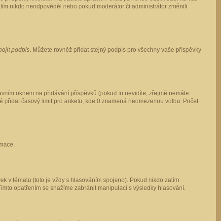
 zatím nikdo neodpověděl nebo pokud moderátor či administrátor změnili
pojit podpis
. Můžete rovněž přidat stejný podpis pro všechny vaše příspěvky
vním oknem na přidávání příspěvků (pokud to nevidíte, zřejmě nemáte
ké přidat časový limit pro anketu, kde 0 znamená neomezenou volbu. Počet
rmace.
ek v tématu (toto je vždy s hlasováním spojeno). Pokud nikdo zatím
Tímto opatřením se snažíme zabránit manipulaci s výsledky hlasování.