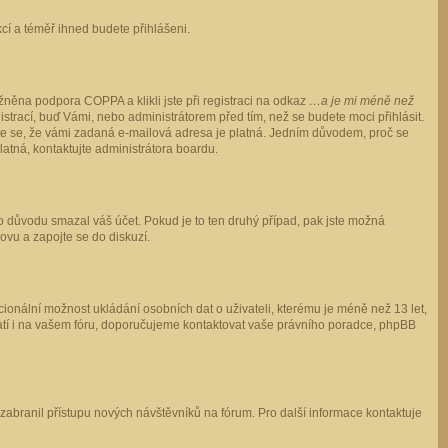
ukcí a téměř ihned budete přihlášeni.
něna podpora COPPA a klikli jste při registraci na odkaz
…a je mi méně než
istrací, buď Vámi, nebo administrátorem před tím, než se budete moci přihlásit.
stěte se, že vámi zadaná e-mailová adresa je platná. Jedním důvodem, proč se
 platná, kontaktujte administrátora boardu.
ho důvodu smazal váš účet. Pokud je to ten druhý případ, pak jste možná
novu a zapojte se do diskuzí.
cionální možnost ukládání osobních dat o uživateli, kterému je méně než 13 let,
o platí i na vašem fóru, doporučujeme kontaktovat vaše právního poradce, phpBB
y zabranil přístupu nových návštěvníků na fórum. Pro další informace kontaktuje