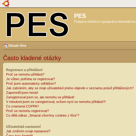
PES
Podpora efektivní spolupráce biomedicíns
Obsah fóra
Často kladené otázky
Registrace a přihlášení
Proč se nemohu přihlásit?
Je vůbec potřeba se registrovat?
Proč jsem automaticky odhlášen?
Jak zabráním, aby se moje uživatelské jméno objevilo v seznamu právě přihlášených?
Zapomněl jsem heslo!
Zaregistroval jsem se, ale nemohu se přihlásit!
V minulosti jsem se zaregistroval, ovšem nyní se nemohu přihlásit?!
Co znamená COPPA?
Proč se nemohu registrovat?
Co dělá odkaz „Smazat všechny cookies z fóra“?
Uživatelská nastavení
Jak změním svoje nastavení?
Časy jsou špatně!