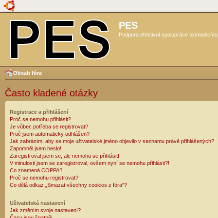
PES
Podpora efektivní spolupráce biomedicíns
Obsah fóra
Často kladené otázky
Registrace a přihlášení
Proč se nemohu přihlásit?
Je vůbec potřeba se registrovat?
Proč jsem automaticky odhlášen?
Jak zabráním, aby se moje uživatelské jméno objevilo v seznamu právě přihlášených?
Zapomněl jsem heslo!
Zaregistroval jsem se, ale nemohu se přihlásit!
V minulosti jsem se zaregistroval, ovšem nyní se nemohu přihlásit?!
Co znamená COPPA?
Proč se nemohu registrovat?
Co dělá odkaz „Smazat všechny cookies z fóra“?
Uživatelská nastavení
Jak změním svoje nastavení?
Časy jsou špatně!