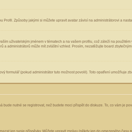
Profil. Způsoby jakými si můžete upravit avatar závisí na administrátorovi a nast
aším uživatelským jménem v tématech a na vašem profilu, což záleží na použitém v
torů a administrátorů může mít zvláštní vzhled. Prosím, nezatěžujte board zbytečným
vý formulář (pokud administrátor tuto možnost povolil). Toto opatření umožňuje zba
á bude nutné se registrovat, než budete moci přispět do diskuze. To, co vám je po
mazat jen svoje příspěvky. Můžete upravit zprávu (někdy jen do omezeného času po 