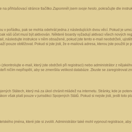
 na přihlašovací stránce tlačítko
Zapomněl jsem svoje heslo
, pokračujte dle instr
ou v pořádku, pak se mohla odehrát jedna z následujících dvou věcí. Pokud je umož
pak váš účet musí být aktivován. Některé boardy vyžadují aktivaci všech nových reg
-mail, následujte instrukce v něm obsažené, pokud jste tento e-mail neobdrželi, uji
naží pouze obtěžovat. Pokud si jste jisti, že e-mailová adresa, kterou jste použili je
kontrolujte e-mail, který jste obdrželi při registraci) nebo administrátor z nějaké
 kteří ničím nepřispěli, aby se zmenšila velikost databáze. Zkuste se zaregistrovat z
ených Státech, který má za úkol chránit mládež na internetu. Stránky, kde je poten
kon však platí pouze v jurisdikci Spojených Států. Pokud si nejste jisti, jestli tot
elského jména, které jste si zvolili. Administrátor také mohl vypnout registrace, ab