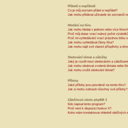
Přátelé a nepřátelé
Co je můj seznam přátel a nepřátel?
Jak mohu přidávat uživatele do seznamů ne
Hledání na fóru
Jak mohu hledat v jednom nebo více fórec
Proč můj dotaz vrací nulový počet výsledk
Proč mi vyhledávání vrací prázdnou bílou s
Jak mohu vyhledávat členy fóra?
Jak mohu najít své vlastní příspěvky a tém
Sledování témat a záložky
Jaký je rozdíl mezi sledováním a záložkam
Jak mohu sledovat zvolená témata nebo fó
Jak mohu zrušit sledování témat?
Přílohy
Jaké přílohy jsou povolené na tomto fóru?
Jak si mohu zobrazit všechny své přílohy?
Záležitosti okolo phpBB 3
Kdo napsal tento program?
Proč není k dispozici funkce X?
Koho mám kontaktovat ohledně obtížných e-