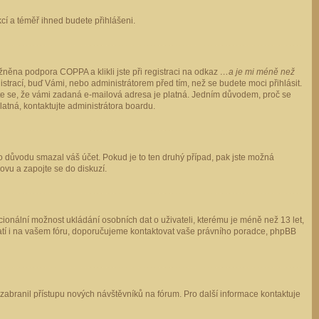
ukcí a téměř ihned budete přihlášeni.
něna podpora COPPA a klikli jste při registraci na odkaz
…a je mi méně než
istrací, buď Vámi, nebo administrátorem před tím, než se budete moci přihlásit.
stěte se, že vámi zadaná e-mailová adresa je platná. Jedním důvodem, proč se
 platná, kontaktujte administrátora boardu.
ho důvodu smazal váš účet. Pokud je to ten druhý případ, pak jste možná
novu a zapojte se do diskuzí.
cionální možnost ukládání osobních dat o uživateli, kterému je méně než 13 let,
o platí i na vašem fóru, doporučujeme kontaktovat vaše právního poradce, phpBB
y zabranil přístupu nových návštěvníků na fórum. Pro další informace kontaktuje