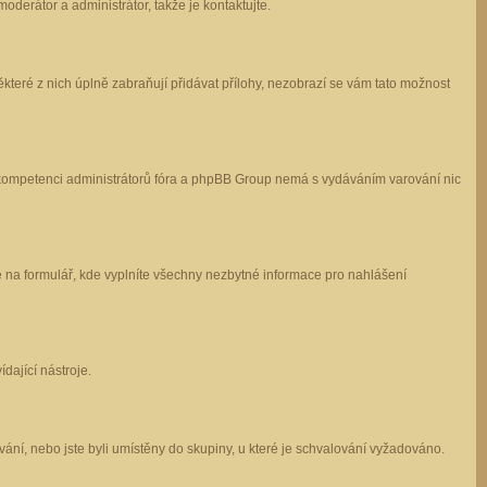
oderátor a administrátor, takže je kontaktujte.
které z nich úplně zabraňují přidávat přílohy, nezobrazí se vám tato možnost
 v kompetenci administrátorů fóra a phpBB Group nemá s vydáváním varování nic
e na formulář, kde vyplníte všechny nezbytné informace pro nahlášení
dající nástroje.
ání, nebo jste byli umístěny do skupiny, u které je schvalování vyžadováno.