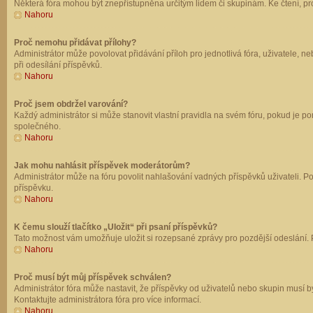
Některá fóra mohou být znepřístupněna určitým lidem či skupinám. Ke čtení, prohl
Nahoru
Proč nemohu přidávat přílohy?
Administrátor může povolovat přidávání příloh pro jednotlivá fóra, uživatele, 
při odesílání příspěvků.
Nahoru
Proč jsem obdržel varování?
Každý administrátor si může stanovit vlastní pravidla na svém fóru, pokud je 
společného.
Nahoru
Jak mohu nahlásit příspěvek moderátorům?
Administrátor může na fóru povolit nahlašování vadných příspěvků uživateli. P
příspěvku.
Nahoru
K čemu slouží tlačítko „Uložit“ při psaní příspěvků?
Tato možnost vám umožňuje uložit si rozepsané zprávy pro pozdější odeslání. Pr
Nahoru
Proč musí být můj příspěvek schválen?
Administrátor fóra může nastavit, že příspěvky od uživatelů nebo skupin musí 
Kontaktujte administrátora fóra pro více informací.
Nahoru