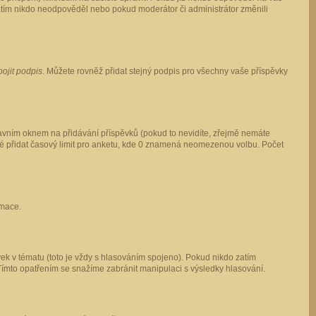
 zatím nikdo neodpověděl nebo pokud moderátor či administrátor změnili
pojit podpis
. Můžete rovněž přidat stejný podpis pro všechny vaše příspěvky
vním oknem na přidávání příspěvků (pokud to nevidíte, zřejmě nemáte
ké přidat časový limit pro anketu, kde 0 znamená neomezenou volbu. Počet
rmace.
ek v tématu (toto je vždy s hlasováním spojeno). Pokud nikdo zatím
Tímto opatřením se snažíme zabránit manipulaci s výsledky hlasování.