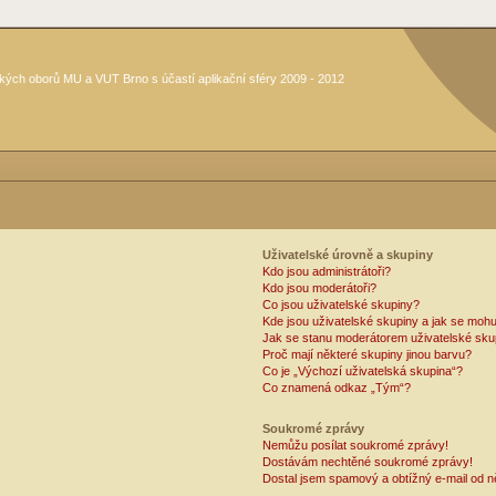
kých oborů MU a VUT Brno s účastí aplikační sféry 2009 - 2012
Uživatelské úrovně a skupiny
Kdo jsou administrátoři?
Kdo jsou moderátoři?
Co jsou uživatelské skupiny?
Kde jsou uživatelské skupiny a jak se mohu
Jak se stanu moderátorem uživatelské sku
Proč mají některé skupiny jinou barvu?
Co je „Výchozí uživatelská skupina“?
Co znamená odkaz „Tým“?
Soukromé zprávy
Nemůžu posílat soukromé zprávy!
Dostávám nechtěné soukromé zprávy!
Dostal jsem spamový a obtížný e-mail od n