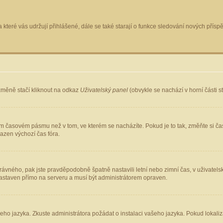
 které vás udržují přihlášené, dále se také starají o funkce sledování nových pří
změně stačí kliknout na odkaz
Uživatelský panel
(obvykle se nachází v horní části 
ém časovém pásmu než v tom, ve kterém se nacházíte. Pokud je to tak, změňte si ča
azen výchozí čas fóra.
ho správného, pak jste pravděpodobně špatně nastavili letní nebo zimní čas, v uživ
staven přímo na serveru a musí být administrátorem opraven.
šeho jazyka. Zkuste administrátora požádat o instalaci vašeho jazyka. Pokud lokaliz