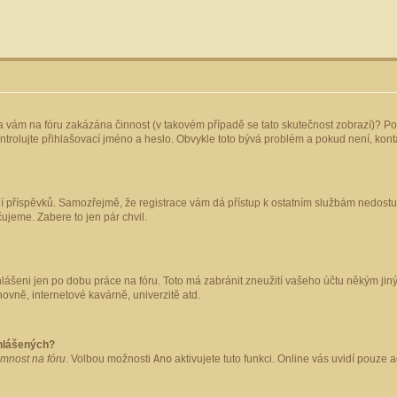
yla vám na fóru zakázána činnost (v takovém případě se tato skutečnost zobrazí)? Po
 zkontrolujte přihlašovací jméno a heslo. Obvykle toto bývá problém a pokud není, ko
ládání příspěvků. Samozřejmě, že registrace vám dá přístup k ostatním službám nedo
čujeme. Zabere to jen pár chvil.
hlášeni jen po dobu práce na fóru. Toto má zabránit zneužití vašeho účtu někým jiným.
ovně, internetové kavárně, univerzitě atd.
ihlášených?
omnost na fóru
. Volbou možnosti
Ano
aktivujete tuto funkci. Online vás uvidí pouze 