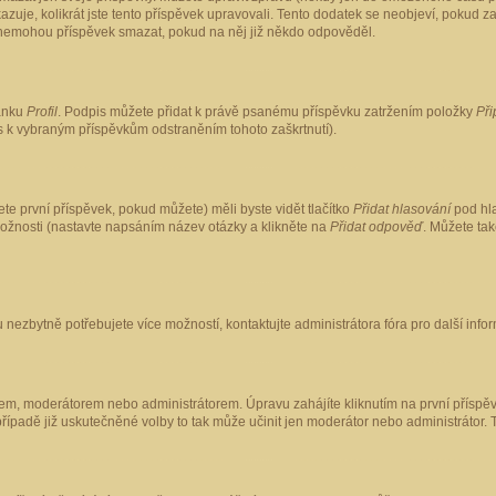
kazuje, kolikrát jste tento příspěvek upravovali. Tento dodatek se neobjeví, pokud
lé nemohou příspěvek smazat, pokud na něj již někdo odpověděl.
ránku
Profil
. Podpis můžete přidat k právě psanému příspěvku zatržením položky
Při
is k vybraným příspěvkům odstraněním tohoto zaškrtnutí).
te první příspěvek, pokud můžete) měli byste vidět tlačítko
Přidat hlasování
pod hla
možnosti (nastavte napsáním název otázky a klikněte na
Přidat odpověď
. Můžete ta
 nezbytně potřebujete více možností, kontaktujte administrátora fóra pro další info
em, moderátorem nebo administrátorem. Úpravu zahájíte kliknutím na první příspěv
ípadě již uskutečněné volby to tak může učinit jen moderátor nebo administrátor. 