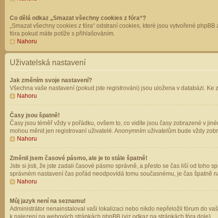
Co dělá odkaz „Smazat všechny cookies z fóra“?
„Smazat všechny cookies z fóra“ odstraní cookies, které jsou vytvořené phpBB a
fóra pokud máte potíže s přihlašováním.
Nahoru
Uživatelská nastavení
Jak změním svoje nastavení?
Všechna vaše nastavení (pokud jste registrováni) jsou uložena v databázi. Ke 
Nahoru
Časy jsou špatně!
Časy jsou téměř vždy v pořádku, ovšem to, co vidíte jsou časy zobrazené v jin
mohou měnit jen registrovaní uživatelé. Anonymním uživatelům bude vždy zobr
Nahoru
Změnil jsem časové pásmo, ale je to stále špatně!
Jste si jisti, že jste zadali časové pásmo správně, a přesto se čas liší od to
správném nastavení čas pořád neodpovídá tomu současnému, je čas špatně na
Nahoru
Můj jazyk není na seznamu!
Administrátor nenainstaloval vaši lokalizaci nebo nikdo nepřeložil fórum do va
k nalezení na webových stránkách phpBB (viz odkaz na stránkách fóra dole).