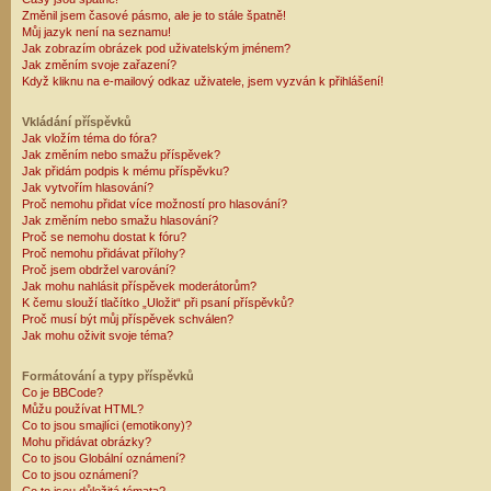
Změnil jsem časové pásmo, ale je to stále špatně!
Můj jazyk není na seznamu!
Jak zobrazím obrázek pod uživatelským jménem?
Jak změním svoje zařazení?
Když kliknu na e-mailový odkaz uživatele, jsem vyzván k přihlášení!
Vkládání příspěvků
Jak vložím téma do fóra?
Jak změním nebo smažu příspěvek?
Jak přidám podpis k mému příspěvku?
Jak vytvořím hlasování?
Proč nemohu přidat více možností pro hlasování?
Jak změním nebo smažu hlasování?
Proč se nemohu dostat k fóru?
Proč nemohu přidávat přílohy?
Proč jsem obdržel varování?
Jak mohu nahlásit příspěvek moderátorům?
K čemu slouží tlačítko „Uložit“ při psaní příspěvků?
Proč musí být můj příspěvek schválen?
Jak mohu oživit svoje téma?
Formátování a typy příspěvků
Co je BBCode?
Můžu používat HTML?
Co to jsou smajlíci (emotikony)?
Mohu přidávat obrázky?
Co to jsou Globální oznámení?
Co to jsou oznámení?