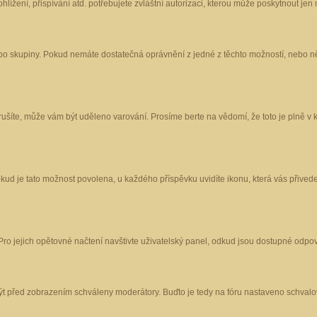
ížení, přispívání atd. potřebujete zvláštní autorizaci, kterou může poskytnout jen m
nebo skupiny. Pokud nemáte dostatečná oprávnění z jedné z těchto možností, nebo ně
porušíte, může vám být uděleno varování. Prosíme berte na vědomí, že toto je plně
okud je tato možnost povolena, u každého příspěvku uvidíte ikonu, která vás přived
o jejich opětovné načtení navštivte uživatelský panel, odkud jsou dostupné odpoví
být před zobrazením schváleny moderátory. Buďto je tedy na fóru nastaveno schvalov