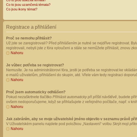
Co to jsou důležitá témata?
Co to jsou uzamčená témata?
Co jsou ikony témat?
Registrace a přihlášení
Proč se nemohu přihlásit?
Už jste se zaregistrovali? Před přihlášením je nutné se nejdříve registrovat. B
registrovali, nebyli jste z fóra vyloučeni a stále se nemůžete přihlásit, znovu
Nahoru
Je vůbec potřeba se registrovat?
Nemusíte. Je na administrátorovi fóra, jestli je potřeba se registrovat ke vk
e-mailů uživatelům, přihlášení do skupin, atd. Vřele vám tedy registraci doporu
Nahoru
Proč jsem automaticky odhlášen?
Pokud nezaškrtnete tlačítko
Přihlásit automaticky při příští návštěvě
, budete při
ovšem nedoporučujeme, když se přihlašujete z veřejného počítače, např. v knih
Nahoru
Jak zabráním, aby se moje uživatelské jméno objevilo v seznamu právě př
V Uživatelském panelu najdete pod položkou „Nastavení“ volbu
Skrýt moji přít
Nahoru