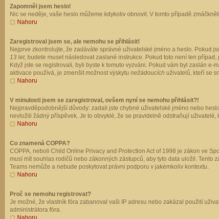
Zapomněl jsem heslo!
Nic se neděje, vaše heslo můžeme kdykoliv obnovit. V tomto případě zmáčkněte
Nahoru
Zaregistroval jsem se, ale nemohu se přihlásit!
Nejprve zkontrolujte, že zadáváte správné uživatelské jméno a heslo. Pokud js
13 let
, budete muset následovat zaslané instrukce. Pokud toto není ten případ, 
Když jste se registrovali, byli byste k tomuto vyzváni. Pokud vám byl zaslán e
aktivace používá, je zmenšit možnost výskytu
nežádoucích
uživatelů, kteří se s
Nahoru
V minulosti jsem se zaregistroval, ovšem nyní se nemohu přihlásit?!
Nejpravděpodobnější důvody: zadali jste chybné uživatelské jméno nebo heslo (z
nevložili žádný příspěvek. Je to obvyklé, že se pravidelně odstraňují uživatelé,
Nahoru
Co znamená COPPA?
COPPA, neboli Child Online Privacy and Protection Act of 1998 je zákon ve Spoj
musí mít souhlas rodičů nebo zákonných zástupců, aby tyto data uložil. Tento zá
Teams nemůže a nebude poskytovat právni podporu v jakémkoliv kontextu.
Nahoru
Proč se nemohu registrovat?
Je možné, že vlastník fóra zabanoval vaši IP adresu nebo zakázal použití uživat
administrátora fóra.
Nahoru