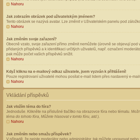
Nahoru
Jak zobrazím obrázek pod uživatelským jménem?
Tento obrázek se nazývá avatar. Lze změnit v Uživatelském panelu pod záložkou 
Nahoru
Jak změním svoje zařazení?
Obecně vzato, svoje zařazení přímo změnit nemůžete (úrovně se objevují pod v
přidaných příspěvků a k identifikaci určitých uživatelů, např. označení moderá
pak může počet vašich příspěvků snížit.
Nahoru
Když kliknu na e-mailový odkaz uživatele, jsem vyzván k přihlášení!
Pouze registrovaní uživatelé mohou posílat e-mail lidem přes nastavený e-mailo
Nahoru
Vkládání příspěvků
Jak vložím téma do fóra?
Jednoduše. Klikněte na příslušné tlačítko na obrazovce fóra nebo tématu. Možn
téma do tohoto fóra, Můžete hlasovat v tomto fóru, atd.
).
Nahoru
Jak změním nebo smažu příspěvek?
V případě, že nejste moderátor nebo administrátor, tak můžete upravovat nebo 