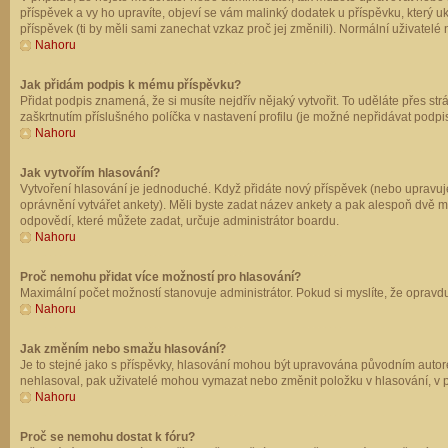
příspěvek a vy ho upravíte, objeví se vám malinký dodatek u příspěvku, který u
příspěvek (ti by měli sami zanechat vzkaz proč jej změnili). Normální uživate
Nahoru
Jak přidám podpis k mému příspěvku?
Přidat podpis znamená, že si musíte nejdřív nějaký vytvořit. To uděláte přes st
zaškrtnutím příslušného políčka v nastavení profilu (je možné nepřidávat podp
Nahoru
Jak vytvořím hlasování?
Vytvoření hlasování je jednoduché. Když přidáte nový příspěvek (nebo upravuje
oprávnění vytvářet ankety). Měli byste zadat název ankety a pak alespoň dvě 
odpovědí, které můžete zadat, určuje administrátor boardu.
Nahoru
Proč nemohu přidat více možností pro hlasování?
Maximální počet možností stanovuje administrátor. Pokud si myslíte, že opravdu
Nahoru
Jak změním nebo smažu hlasování?
Je to stejné jako s příspěvky, hlasování mohou být upravována původním autor
nehlasoval, pak uživatelé mohou vymazat nebo změnit položku v hlasování, v př
Nahoru
Proč se nemohu dostat k fóru?