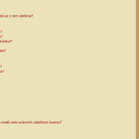
bo je z nich odebírat?
h?
ů?
tránku!?
ata?
i?
ra?
mailů nebo právních záležitostí boardu?