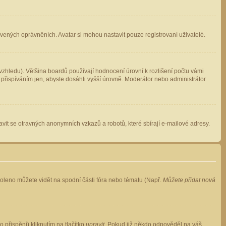
avených oprávněních. Avatar si mohou nastavit pouze registrovaní uživatelé.
zhledu). Většina boardů používají hodnocení úrovní k rozlišení počtu vámi
 přispíváním jen, abyste dosáhli vyšší úrovně. Moderátor nebo administrátor
vit se otravných anonymních vzkazů a robotů, které sbírají e-mailové adresy.
voleno můžete vidět na spodní části fóra nebo tématu (Např.
Můžete přidat nová
přispění) kliknutím na tlačítko
upravit
. Pokud již někdo odpověděl na váš