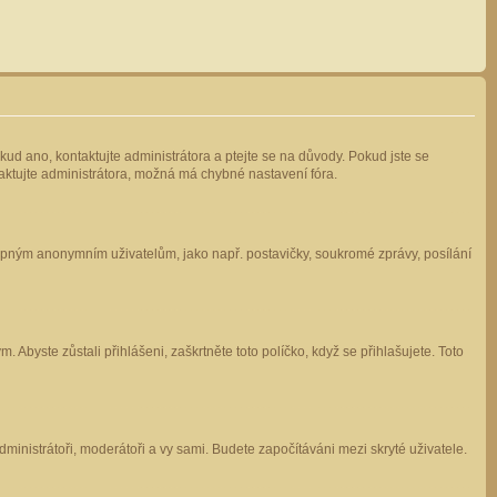
kud ano, kontaktujte administrátora a ptejte se na důvody. Pokud jste se
ntaktujte administrátora, možná má chybné nastavení fóra.
stupným anonymním uživatelům, jako např. postavičky, soukromé zprávy, posílání
 Abyste zůstali přihlášeni, zaškrtněte toto políčko, když se přihlašujete. Toto
administrátoři, moderátoři a vy sami. Budete započítáváni mezi skryté uživatele.