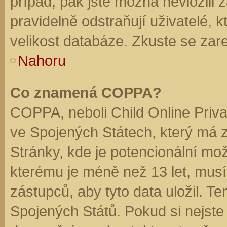
případ, pak jste možná nevložili 
pravidelně odstraňují uživatelé, k
velikost databáze. Zkuste se zare
Nahoru
Co znamená COPPA?
COPPA, neboli Child Online Priva
ve Spojených Státech, který má z
Stránky, kde je potencionální mož
kterému je méně než 13 let, mus
zástupců, aby tyto data uložil. Te
Spojených Států. Pokud si nejste jis