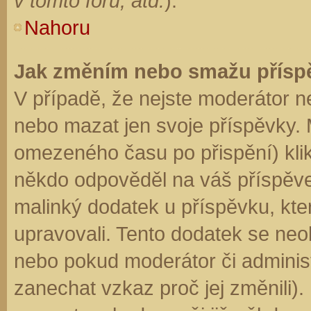
v tomto fóru, atd.
).
Nahoru
Jak změním nebo smažu přísp
V případě, že nejste moderátor n
nebo mazat jen svoje příspěvky. 
omezeného času po přispění) klik
někdo odpověděl na váš příspěve
malinký dodatek u příspěvku, kter
upravovali. Tento dodatek se neo
nebo pokud moderátor či administr
zanechat vzkaz proč jej změnili)