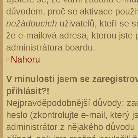
důvodem, proč se aktivace použí
nežádoucích
uživatelů, kteří se s
že e-mailová adresa, kterou jste p
administrátora boardu.
Nahoru
V minulosti jsem se zaregistr
přihlásit?!
Nejpravděpodobnější důvody: zad
heslo (zkontrolujte e-mail, který j
administrátor z nějakého důvodu 