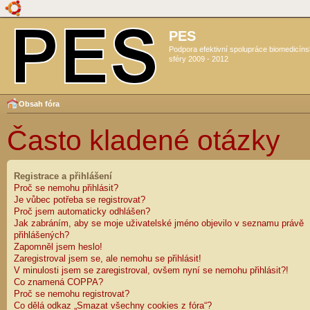
PES
Podpora efektivní spolupráce biomedicín
sféry 2009 - 2012
Obsah fóra
Často kladené otázky
Registrace a přihlášení
Proč se nemohu přihlásit?
Je vůbec potřeba se registrovat?
Proč jsem automaticky odhlášen?
Jak zabráním, aby se moje uživatelské jméno objevilo v seznamu právě
přihlášených?
Zapomněl jsem heslo!
Zaregistroval jsem se, ale nemohu se přihlásit!
V minulosti jsem se zaregistroval, ovšem nyní se nemohu přihlásit?!
Co znamená COPPA?
Proč se nemohu registrovat?
Co dělá odkaz „Smazat všechny cookies z fóra“?