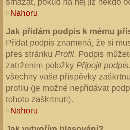
smazat, pokud na něj již někdo o
Nahoru
Jak přidám podpis k mému př
Přidat podpis znamená, že si musí
přes stránku
Profil
. Podpis můžet
zatržením položky
Připojit podpis
všechny vaše příspěvky zaškrtnu
profilu (je možné nepřidávat po
tohoto zaškrtnutí).
Nahoru
Jak vytvořím hlasování?