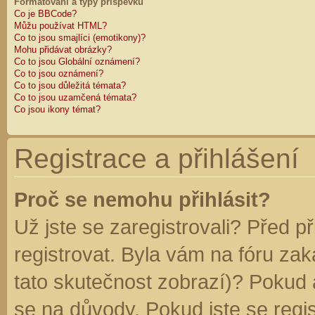
Formátování a typy příspěvků
Co je BBCode?
Můžu používat HTML?
Co to jsou smajlíci (emotikony)?
Mohu přidávat obrázky?
Co to jsou Globální oznámení?
Co to jsou oznámení?
Co to jsou důležitá témata?
Co to jsou uzamčená témata?
Co jsou ikony témat?
Registrace a přihlášení
Proč se nemohu přihlásit?
Už jste se zaregistrovali? Před p
registrovat. Byla vám na fóru za
tato skutečnost zobrazí)? Pokud a
se na důvody. Pokud jste se regist