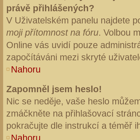
právě přihlášených?
V Uživatelském panelu najdete p
moji přítomnost na fóru
. Volbou 
Online vás uvidí pouze administrá
započítáváni mezi skryté uživatel
Nahoru
Zapomněl jsem heslo!
Nic se neděje, vaše heslo můžem
zmáčkněte na přihlašovací stránc
pokračujte dle instrukcí a téměř i
Nahoru