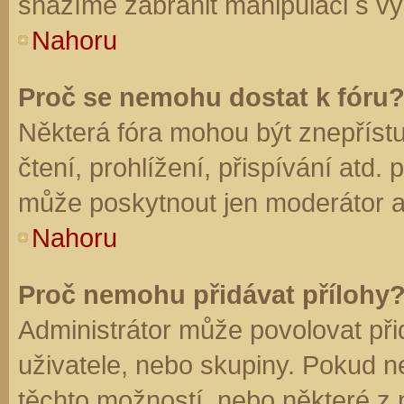
snažíme zabránit manipulaci s vý
Nahoru
Proč se nemohu dostat k fóru
Některá fóra mohou být znepříst
čtení, prohlížení, přispívání atd. 
může poskytnout jen moderátor a a
Nahoru
Proč nemohu přidávat přílohy
Administrátor může povolovat přid
uživatele, nebo skupiny. Pokud 
těchto možností, nebo některé z n