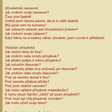
Uživatelská nastavení
Jak změním svoje nastavení?
Časy jsou špatně!
Změnil jsem časové pásmo, ale je to stále špatně!
Můj jazyk není na seznamu!
Jak zobrazím obrázek pod uživatelským jménem?
Jak změním svoje zařazení?
Když kliknu na e-mailový odkaz uživatele, jsem vyzván k přihlášení!
Vkládání příspěvků
Jak vložím téma do fóra?
Jak změním nebo smažu příspěvek?
Jak přidám podpis k mému příspěvku?
Jak vytvořím hlasování?
Proč nemohu přidat více možností pro hlasování?
Jak změním nebo smažu hlasování?
Proč se nemohu dostat k fóru?
Proč nemohu přidávat přílohy?
Proč jsem obdržel varování?
Jak mohu nahlásit příspěvek moderátorům?
K čemu slouží tlačítko „Uložit“ při psaní příspěvků?
Proč musí být můj příspěvek schválen?
Jak mohu oživit svoje téma?