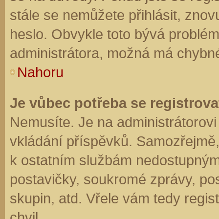
stále se nemůžete přihlásit, znov
heslo. Obvykle toto bývá problém
administrátora, možná má chybné
Nahoru
Je vůbec potřeba se registrova
Nemusíte. Je na administrátorovi f
vkládání příspěvků. Samozřejmě,
k ostatním službám nedostupným
postavičky, soukromé zprávy, posí
skupin, atd. Vřele vám tedy regis
chvil.