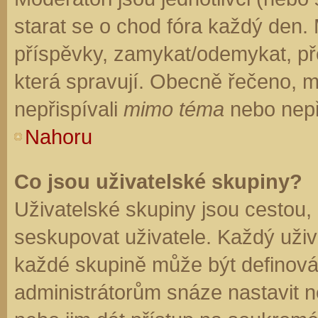
starat se o chod fóra každý den.
příspěvky, zamykat/odemykat, př
která spravují. Obecně řečeno, mo
nepřispívali
mimo téma
nebo nepři
Nahoru
Co jsou uživatelské skupiny?
Uživatelské skupiny jsou cestou,
seskupovat uživatele. Každý uživa
každé skupině může být definován
administrátorům snáze nastavit n