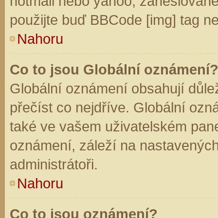
hotmail nebo yahoo, zaheslované
použijte buď BBCode [img] tag ne
Nahoru
Co to jsou Globální oznámení
Globální oznámení obsahují důleži
přečíst co nejdříve. Globální oz
také ve vašem uživatelském panelu
oznámení, záleží na nastavených
administrátoři.
Nahoru
Co to jsou oznámení?