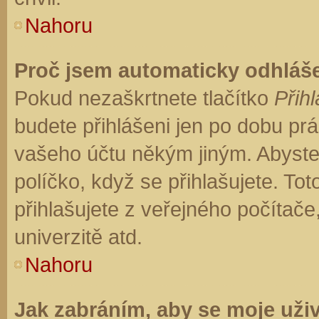
Nahoru
Proč jsem automaticky odhláš
Pokud nezaškrtnete tlačítko
Přihl
budete přihlášeni jen po dobu prá
vašeho účtu někým jiným. Abyste z
políčko, když se přihlašujete. T
přihlašujete z veřejného počítače
univerzitě atd.
Nahoru
Jak zabráním, aby se moje uži