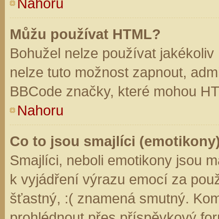
Nahoru
Můžu používat HTML?
Bohužel nelze používat jakékoliv
nelze tuto možnost zapnout, admi
BBCode značky, které mohou HT
Nahoru
Co to jsou smajlíci (emotikony
Smajlíci, neboli emotikony jsou m
k vyjádření výrazu emocí za použ
šťastný, :( znamená smutný. Kom
prohlédnout přes příspěvkový for