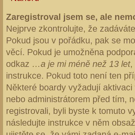
Zaregistroval jsem se, ale nemo
Nejprve zkontrolujte, že zadávát
Pokud jsou v pořádku, pak se moh
věcí. Pokud je umožněna podpora C
odkaz
…a je mi méně než 13 let
,
instrukce. Pokud toto není ten př
Některé boardy vyžadují aktivaci
nebo administrátorem před tím, ne
registrovali, byli byste k tomuto
následujte instrukce v něm obsaže
ujistěte se, že vámi zadaná e-ma