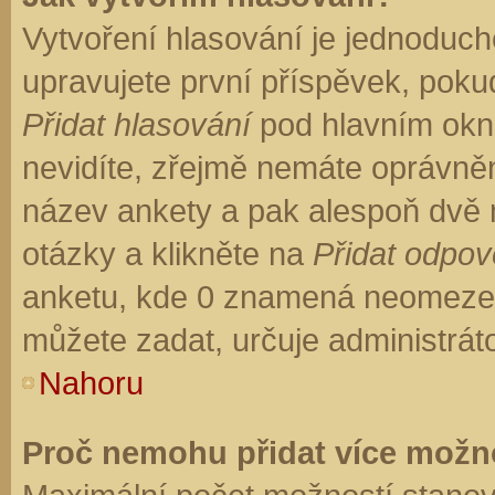
Vytvoření hlasování je jednoduch
upravujete první příspěvek, pokud
Přidat hlasování
pod hlavním okn
nevidíte, zřejmě nemáte oprávněn
název ankety a pak alespoň dvě
otázky a klikněte na
Přidat odpo
anketu, kde 0 znamená neomezen
můžete zadat, určuje administrát
Nahoru
Proč nemohu přidat více možno