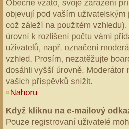
Obecně vzato, svoje zařazení př
objevují pod vaším uživatelským
což záleží na použitém vzhledu).
úrovní k rozlišení počtu vámi přid
uživatelů, např. označení moderá
vzhled. Prosím, nezatěžujte boar
dosáhli vyšší úrovně. Moderátor
vašich příspěvků snížit.
Nahoru
Když kliknu na e-mailový odkaz
Pouze registrovaní uživatelé moh