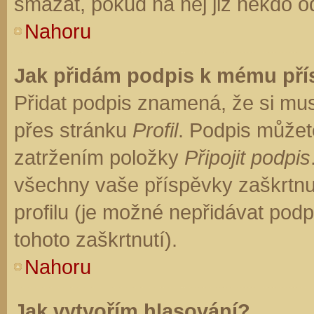
smazat, pokud na něj již někdo o
Nahoru
Jak přidám podpis k mému př
Přidat podpis znamená, že si musí
přes stránku
Profil
. Podpis můžet
zatržením položky
Připojit podpis
všechny vaše příspěvky zaškrtnu
profilu (je možné nepřidávat po
tohoto zaškrtnutí).
Nahoru
Jak vytvořím hlasování?