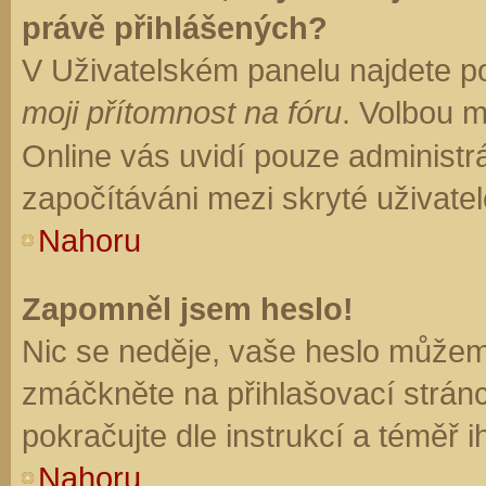
právě přihlášených?
V Uživatelském panelu najdete p
moji přítomnost na fóru
. Volbou 
Online vás uvidí pouze administrá
započítáváni mezi skryté uživatel
Nahoru
Zapomněl jsem heslo!
Nic se neděje, vaše heslo můžem
zmáčkněte na přihlašovací stránc
pokračujte dle instrukcí a téměř i
Nahoru