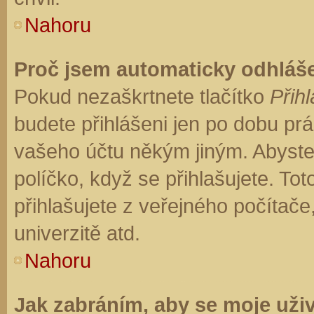
Nahoru
Proč jsem automaticky odhláš
Pokud nezaškrtnete tlačítko
Přihl
budete přihlášeni jen po dobu prá
vašeho účtu někým jiným. Abyste z
políčko, když se přihlašujete. T
přihlašujete z veřejného počítače
univerzitě atd.
Nahoru
Jak zabráním, aby se moje uži