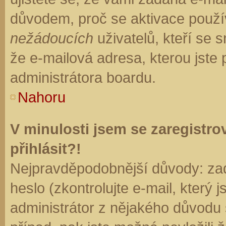
důvodem, proč se aktivace použí
nežádoucích
uživatelů, kteří se s
že e-mailová adresa, kterou jste p
administrátora boardu.
Nahoru
V minulosti jsem se zaregistr
přihlásit?!
Nejpravděpodobnější důvody: zad
heslo (zkontrolujte e-mail, který j
administrátor z nějakého důvodu 