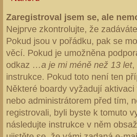
Zaregistroval jsem se, ale nemo
Nejprve zkontrolujte, že zadávát
Pokud jsou v pořádku, pak se moh
věcí. Pokud je umožněna podpora C
odkaz
…a je mi méně než 13 let
,
instrukce. Pokud toto není ten př
Některé boardy vyžadují aktivaci
nebo administrátorem před tím, ne
registrovali, byli byste k tomuto
následujte instrukce v něm obsaže
ujistěte se, že vámi zadaná e-ma