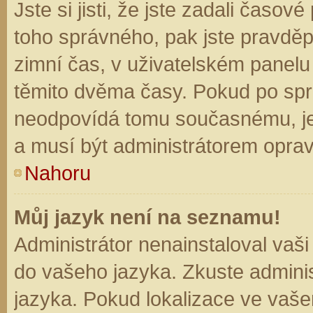
Jste si jisti, že jste zadali časo
toho správného, pak jste pravděp
zimní čas, v uživatelském panel
těmito dvěma časy. Pokud po sp
neodpovídá tomu současnému, je
a musí být administrátorem opra
Nahoru
Můj jazyk není na seznamu!
Administrátor nenainstaloval vaši
do vašeho jazyka. Zkuste adminis
jazyka. Pokud lokalizace ve vaše