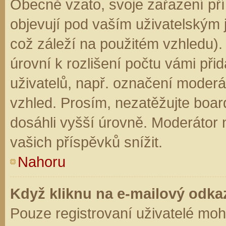
Obecně vzato, svoje zařazení př
objevují pod vaším uživatelským
což záleží na použitém vzhledu).
úrovní k rozlišení počtu vámi přid
uživatelů, např. označení moderá
vzhled. Prosím, nezatěžujte boar
dosáhli vyšší úrovně. Moderátor
vašich příspěvků snížit.
Nahoru
Když kliknu na e-mailový odkaz
Pouze registrovaní uživatelé moh