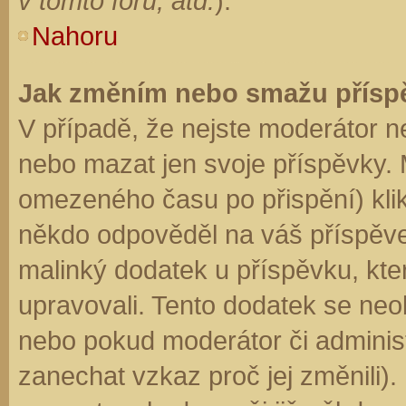
v tomto fóru, atd.
).
Nahoru
Jak změním nebo smažu přísp
V případě, že nejste moderátor n
nebo mazat jen svoje příspěvky. 
omezeného času po přispění) klik
někdo odpověděl na váš příspěve
malinký dodatek u příspěvku, kter
upravovali. Tento dodatek se neo
nebo pokud moderátor či administr
zanechat vzkaz proč jej změnili)