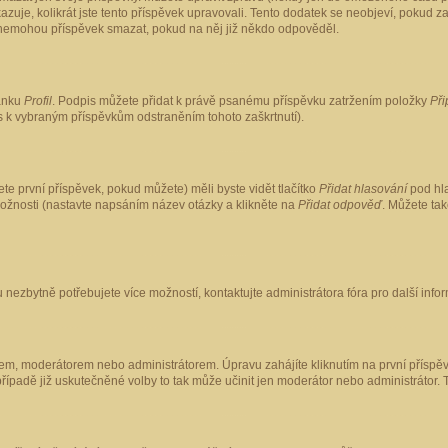
kazuje, kolikrát jste tento příspěvek upravovali. Tento dodatek se neobjeví, pokud
lé nemohou příspěvek smazat, pokud na něj již někdo odpověděl.
ránku
Profil
. Podpis můžete přidat k právě psanému příspěvku zatržením položky
Při
is k vybraným příspěvkům odstraněním tohoto zaškrtnutí).
te první příspěvek, pokud můžete) měli byste vidět tlačítko
Přidat hlasování
pod hla
možnosti (nastavte napsáním název otázky a klikněte na
Přidat odpověď
. Můžete ta
 nezbytně potřebujete více možností, kontaktujte administrátora fóra pro další info
em, moderátorem nebo administrátorem. Úpravu zahájíte kliknutím na první příspěv
ípadě již uskutečněné volby to tak může učinit jen moderátor nebo administrátor. 