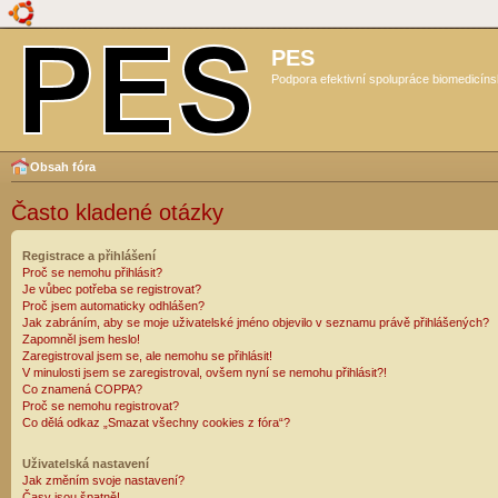
PES
Podpora efektivní spolupráce biomedicíns
Obsah fóra
Často kladené otázky
Registrace a přihlášení
Proč se nemohu přihlásit?
Je vůbec potřeba se registrovat?
Proč jsem automaticky odhlášen?
Jak zabráním, aby se moje uživatelské jméno objevilo v seznamu právě přihlášených?
Zapomněl jsem heslo!
Zaregistroval jsem se, ale nemohu se přihlásit!
V minulosti jsem se zaregistroval, ovšem nyní se nemohu přihlásit?!
Co znamená COPPA?
Proč se nemohu registrovat?
Co dělá odkaz „Smazat všechny cookies z fóra“?
Uživatelská nastavení
Jak změním svoje nastavení?
Časy jsou špatně!