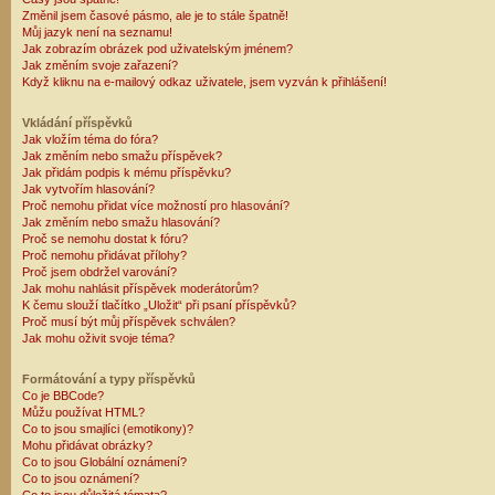
Změnil jsem časové pásmo, ale je to stále špatně!
Můj jazyk není na seznamu!
Jak zobrazím obrázek pod uživatelským jménem?
Jak změním svoje zařazení?
Když kliknu na e-mailový odkaz uživatele, jsem vyzván k přihlášení!
Vkládání příspěvků
Jak vložím téma do fóra?
Jak změním nebo smažu příspěvek?
Jak přidám podpis k mému příspěvku?
Jak vytvořím hlasování?
Proč nemohu přidat více možností pro hlasování?
Jak změním nebo smažu hlasování?
Proč se nemohu dostat k fóru?
Proč nemohu přidávat přílohy?
Proč jsem obdržel varování?
Jak mohu nahlásit příspěvek moderátorům?
K čemu slouží tlačítko „Uložit“ při psaní příspěvků?
Proč musí být můj příspěvek schválen?
Jak mohu oživit svoje téma?
Formátování a typy příspěvků
Co je BBCode?
Můžu používat HTML?
Co to jsou smajlíci (emotikony)?
Mohu přidávat obrázky?
Co to jsou Globální oznámení?
Co to jsou oznámení?