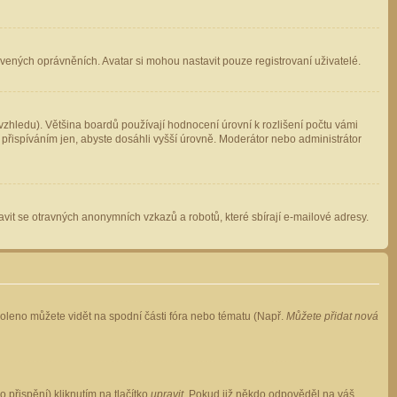
avených oprávněních. Avatar si mohou nastavit pouze registrovaní uživatelé.
zhledu). Většina boardů používají hodnocení úrovní k rozlišení počtu vámi
 přispíváním jen, abyste dosáhli vyšší úrovně. Moderátor nebo administrátor
vit se otravných anonymních vzkazů a robotů, které sbírají e-mailové adresy.
voleno můžete vidět na spodní části fóra nebo tématu (Např.
Můžete přidat nová
přispění) kliknutím na tlačítko
upravit
. Pokud již někdo odpověděl na váš