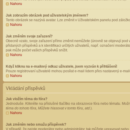
Nahoru
Jak zobrazím obrázek pod uživatelským jménem?
Tento obrázek se nazývá avatar. Lze změnit v Uživatelském panelu pod záložkou 
Nahoru
Jak změním svoje zařazení?
Obecně vzato, svoje zařazení přímo změnit nemůžete (úrovně se objevují pod v
přidaných příspěvků a k identifikaci určitých uživatelů, např. označení moderá
pak může počet vašich příspěvků snížit.
Nahoru
Když kliknu na e-mailový odkaz uživatele, jsem vyzván k přihlášení!
Pouze registrovaní uživatelé mohou posílat e-mail lidem přes nastavený e-mailo
Nahoru
Vkládání příspěvků
Jak vložím téma do fóra?
Jednoduše. Klikněte na příslušné tlačítko na obrazovce fóra nebo tématu. Možn
téma do tohoto fóra, Můžete hlasovat v tomto fóru, atd.
).
Nahoru
Jak změním nebo smažu příspěvek?
V případě, že nejste moderátor nebo administrátor, tak můžete upravovat nebo 