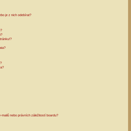
bo je z nich odebírat?
h?
ů?
tránku!?
ata?
i?
ra?
mailů nebo právních záležitostí boardu?