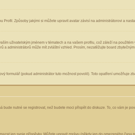
Profil. Způsoby jakými si můžete upravit avatar závisí na administrátorovi a nast
aším uživatelským jménem v tématech a na vašem profilu, což záleží na použitém v
torů a administrátorů může mít zvláštní vzhled. Prosím, nezatěžujte board zbytečným
vý formulář (pokud administrátor tuto možnost povolil). Toto opatření umožňuje zba
á bude nutné se registrovat, než budete moci přispět do diskuze. To, co vám je po
mazat jen svoje příspěvky. Můžete upravit zprávu (někdy jen do omezeného času po 