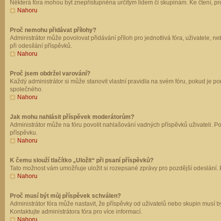
Některá fóra mohou být znepřístupněna určitým lidem či skupinám. Ke čtení, prohl
Nahoru
Proč nemohu přidávat přílohy?
Administrátor může povolovat přidávání příloh pro jednotlivá fóra, uživatele, 
při odesílání příspěvků.
Nahoru
Proč jsem obdržel varování?
Každý administrátor si může stanovit vlastní pravidla na svém fóru, pokud je 
společného.
Nahoru
Jak mohu nahlásit příspěvek moderátorům?
Administrátor může na fóru povolit nahlašování vadných příspěvků uživateli. P
příspěvku.
Nahoru
K čemu slouží tlačítko „Uložit“ při psaní příspěvků?
Tato možnost vám umožňuje uložit si rozepsané zprávy pro pozdější odeslání. Pr
Nahoru
Proč musí být můj příspěvek schválen?
Administrátor fóra může nastavit, že příspěvky od uživatelů nebo skupin musí 
Kontaktujte administrátora fóra pro více informací.
Nahoru