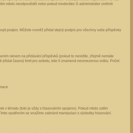
 zatím nikdo neodpověděl nebo pokud moderátor či administrátor změnili
pojit podpis
. Můžete rovněž přidat stejný podpis pro všechny vaše příspěvky
vním oknem na přidávání příspěvků (pokud to nevidíte, zřejmě nemáte
ké přidat časový limit pro anketu, kde 0 znamená neomezenou volbu. Počet
rmace.
ek v tématu (toto je vždy s hlasováním spojeno). Pokud nikdo zatím
Tímto opatřením se snažíme zabránit manipulaci s výsledky hlasování.