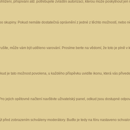
ížení, přispívání atd. potřebujete zvláštní autorizaci, kterou může poskytnout jen m
nebo skupiny. Pokud nemáte dostatečná oprávnění z jedné z těchto možností, nebo ně
porušíte, může vám být uděleno varování. Prosíme berte na vědomí, že toto je plně
okud je tato možnost povolena, u každého příspěvku uvidíte ikonu, která vás přived
o jejich opětovné načtení navštivte uživatelský panel, odkud jsou dostupné odpoví
být před zobrazením schváleny moderátory. Buďto je tedy na fóru nastaveno schvalov