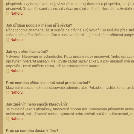
příspěvek a vy ho upravíte, objeví se vám malinký dodatek u příspěvku, který u
příspěvek (ti by měli sami zanechat vzkaz proč jej změnili). Normální uživate
Nahoru
Jak přidám podpis k mému příspěvku?
Přidat podpis znamená, že si musíte nejdřív nějaký vytvořit. To uděláte přes st
zaškrtnutím příslušného políčka v nastavení profilu (je možné nepřidávat podp
Nahoru
Jak vytvořím hlasování?
Vytvoření hlasování je jednoduché. Když přidáte nový příspěvek (nebo upravuje
oprávnění vytvářet ankety). Měli byste zadat název ankety a pak alespoň dvě 
odpovědí, které můžete zadat, určuje administrátor boardu.
Nahoru
Proč nemohu přidat více možností pro hlasování?
Maximální počet možností stanovuje administrátor. Pokud si myslíte, že opravdu
Nahoru
Jak změním nebo smažu hlasování?
Je to stejné jako s příspěvky, hlasování mohou být upravována původním autor
nehlasoval, pak uživatelé mohou vymazat nebo změnit položku v hlasování, v př
Nahoru
Proč se nemohu dostat k fóru?