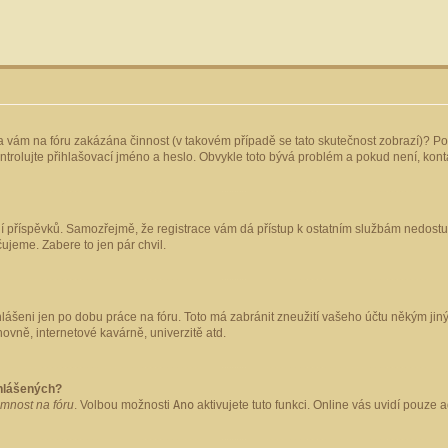
yla vám na fóru zakázána činnost (v takovém případě se tato skutečnost zobrazí)? Po
 zkontrolujte přihlašovací jméno a heslo. Obvykle toto bývá problém a pokud není, ko
ládání příspěvků. Samozřejmě, že registrace vám dá přístup k ostatním službám nedo
čujeme. Zabere to jen pár chvil.
hlášeni jen po dobu práce na fóru. Toto má zabránit zneužití vašeho účtu někým jiným.
ovně, internetové kavárně, univerzitě atd.
ihlášených?
omnost na fóru
. Volbou možnosti
Ano
aktivujete tuto funkci. Online vás uvidí pouze 