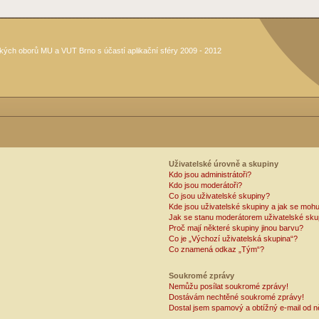
kých oborů MU a VUT Brno s účastí aplikační sféry 2009 - 2012
Uživatelské úrovně a skupiny
Kdo jsou administrátoři?
Kdo jsou moderátoři?
Co jsou uživatelské skupiny?
Kde jsou uživatelské skupiny a jak se mohu
Jak se stanu moderátorem uživatelské sku
Proč mají některé skupiny jinou barvu?
Co je „Výchozí uživatelská skupina“?
Co znamená odkaz „Tým“?
Soukromé zprávy
Nemůžu posílat soukromé zprávy!
Dostávám nechtěné soukromé zprávy!
Dostal jsem spamový a obtížný e-mail od n