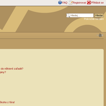
FAQ
Registrovat
Přihlásit se
Pokročilé hledání
 do některé zařadit?
piny?
ěkoho z fóra!