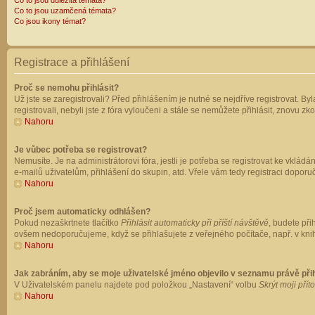
Co to jsou důležitá témata?
Co to jsou uzamčená témata?
Co jsou ikony témat?
Registrace a přihlášení
Proč se nemohu přihlásit?
Už jste se zaregistrovali? Před přihlášením je nutné se nejdříve registrovat. B
registrovali, nebyli jste z fóra vyloučeni a stále se nemůžete přihlásit, znovu
Nahoru
Je vůbec potřeba se registrovat?
Nemusíte. Je na administrátorovi fóra, jestli je potřeba se registrovat ke vk
e-mailů uživatelům, přihlášení do skupin, atd. Vřele vám tedy registraci doporu
Nahoru
Proč jsem automaticky odhlášen?
Pokud nezaškrtnete tlačítko
Přihlásit automaticky při příští návštěvě
, budete při
ovšem nedoporučujeme, když se přihlašujete z veřejného počítače, např. v knih
Nahoru
Jak zabráním, aby se moje uživatelské jméno objevilo v seznamu právě př
V Uživatelském panelu najdete pod položkou „Nastavení“ volbu
Skrýt moji přít
Nahoru