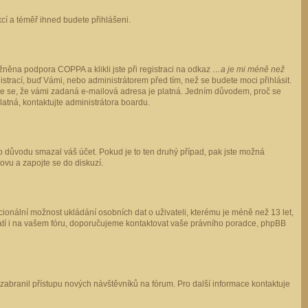
ukcí a téměř ihned budete přihlášeni.
něna podpora COPPA a klikli jste při registraci na odkaz
…a je mi méně než
istrací, buď Vámi, nebo administrátorem před tím, než se budete moci přihlásit.
stěte se, že vámi zadaná e-mailová adresa je platná. Jedním důvodem, proč se
 platná, kontaktujte administrátora boardu.
ho důvodu smazal váš účet. Pokud je to ten druhý případ, pak jste možná
novu a zapojte se do diskuzí.
cionální možnost ukládání osobních dat o uživateli, kterému je méně než 13 let,
o platí i na vašem fóru, doporučujeme kontaktovat vaše právního poradce, phpBB
y zabranil přístupu nových návštěvníků na fórum. Pro další informace kontaktuje