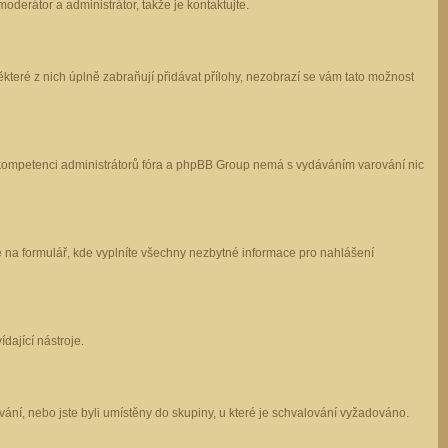
oderátor a administrátor, takže je kontaktujte.
které z nich úplně zabraňují přidávat přílohy, nezobrazí se vám tato možnost
 v kompetenci administrátorů fóra a phpBB Group nemá s vydáváním varování nic
e na formulář, kde vyplníte všechny nezbytné informace pro nahlášení
dající nástroje.
ání, nebo jste byli umístěny do skupiny, u které je schvalování vyžadováno.