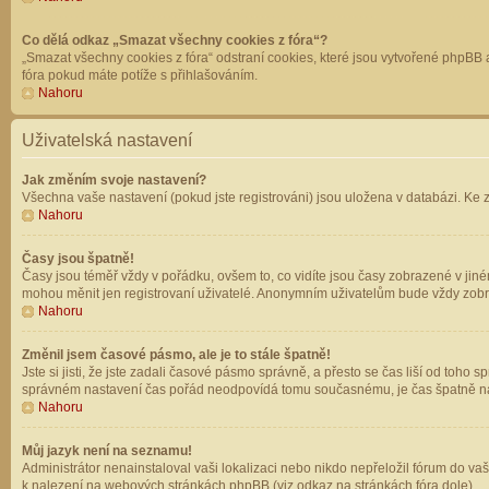
Co dělá odkaz „Smazat všechny cookies z fóra“?
„Smazat všechny cookies z fóra“ odstraní cookies, které jsou vytvořené phpBB a
fóra pokud máte potíže s přihlašováním.
Nahoru
Uživatelská nastavení
Jak změním svoje nastavení?
Všechna vaše nastavení (pokud jste registrováni) jsou uložena v databázi. Ke 
Nahoru
Časy jsou špatně!
Časy jsou téměř vždy v pořádku, ovšem to, co vidíte jsou časy zobrazené v jin
mohou měnit jen registrovaní uživatelé. Anonymním uživatelům bude vždy zobr
Nahoru
Změnil jsem časové pásmo, ale je to stále špatně!
Jste si jisti, že jste zadali časové pásmo správně, a přesto se čas liší od to
správném nastavení čas pořád neodpovídá tomu současnému, je čas špatně na
Nahoru
Můj jazyk není na seznamu!
Administrátor nenainstaloval vaši lokalizaci nebo nikdo nepřeložil fórum do va
k nalezení na webových stránkách phpBB (viz odkaz na stránkách fóra dole).