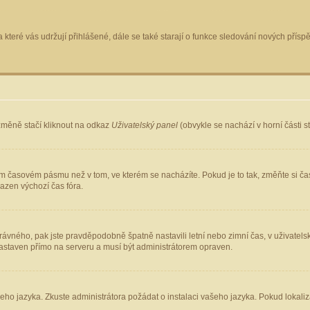
 které vás udržují přihlášené, dále se také starají o funkce sledování nových pří
změně stačí kliknout na odkaz
Uživatelský panel
(obvykle se nachází v horní části 
ém časovém pásmu než v tom, ve kterém se nacházíte. Pokud je to tak, změňte si ča
azen výchozí čas fóra.
ho správného, pak jste pravděpodobně špatně nastavili letní nebo zimní čas, v uživ
staven přímo na serveru a musí být administrátorem opraven.
šeho jazyka. Zkuste administrátora požádat o instalaci vašeho jazyka. Pokud lokaliz