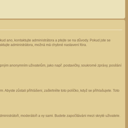
kud ano, kontaktujte administrátora a ptejte se na důvody. Pokud jste se
ntaktujte administrátora, možná má chybné nastavení fóra.
stupným anonymním uživatelům, jako např. postavičky, soukromé zprávy, posílání
 Abyste zůstali přihlášeni, zaškrtněte toto políčko, když se přihlašujete. Toto
administrátoři, moderátoři a vy sami. Budete započítáváni mezi skryté uživatele.