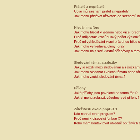
Přátelé a nepřátelé
Co je můj seznam přátel a nepřátel?
Jak mohu přidávat uživatele do seznamů ne
Hledání na fóru
Jak mohu hledat v jednom nebo více fórec
Proč můj dotaz vrací nulový počet výsledk
Proč mi vyhledávání vrací prázdnou bílou s
Jak mohu vyhledávat členy fóra?
Jak mohu najít své vlastní příspěvky a tém
Sledování témat a záložky
Jaký je rozdíl mezi sledováním a záložkam
Jak mohu sledovat zvolená témata nebo fó
Jak mohu zrušit sledování témat?
Přílohy
Jaké přílohy jsou povolené na tomto fóru?
Jak si mohu zobrazit všechny své přílohy?
Záležitosti okolo phpBB 3
Kdo napsal tento program?
Proč není k dispozici funkce X?
Koho mám kontaktovat ohledně obtížných e-