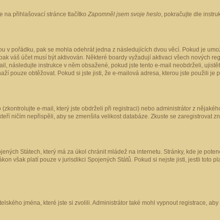
 na přihlašovací stránce tlačítko
Zapomněl jsem svoje heslo
, pokračujte dle instr
ou v pořádku, pak se mohla odehrát jedna z následujících dvou věcí. Pokud je umož
pak váš účet musí být aktivován. Některé boardy vyžadují aktivaci všech nových reg
-mail, následujte instrukce v něm obsažené, pokud jste tento e-mail neobdrželi, uji
naží pouze obtěžovat. Pokud si jste jisti, že e-mailová adresa, kterou jste použili je
kontrolujte e-mail, který jste obdrželi při registraci) nebo administrátor z nějaké
 kteří ničím nepřispěli, aby se zmenšila velikost databáze. Zkuste se zaregistrovat z
ených Státech, který má za úkol chránit mládež na internetu. Stránky, kde je poten
kon však platí pouze v jurisdikci Spojených Států. Pokud si nejste jisti, jestli tot
elského jména, které jste si zvolili. Administrátor také mohl vypnout registrace, ab