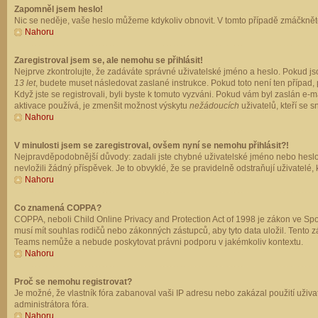
Zapomněl jsem heslo!
Nic se neděje, vaše heslo můžeme kdykoliv obnovit. V tomto případě zmáčkněte
Nahoru
Zaregistroval jsem se, ale nemohu se přihlásit!
Nejprve zkontrolujte, že zadáváte správné uživatelské jméno a heslo. Pokud js
13 let
, budete muset následovat zaslané instrukce. Pokud toto není ten případ, 
Když jste se registrovali, byli byste k tomuto vyzváni. Pokud vám byl zaslán e
aktivace používá, je zmenšit možnost výskytu
nežádoucích
uživatelů, kteří se s
Nahoru
V minulosti jsem se zaregistroval, ovšem nyní se nemohu přihlásit?!
Nejpravděpodobnější důvody: zadali jste chybné uživatelské jméno nebo heslo (z
nevložili žádný příspěvek. Je to obvyklé, že se pravidelně odstraňují uživatelé,
Nahoru
Co znamená COPPA?
COPPA, neboli Child Online Privacy and Protection Act of 1998 je zákon ve Spoj
musí mít souhlas rodičů nebo zákonných zástupců, aby tyto data uložil. Tento zá
Teams nemůže a nebude poskytovat právni podporu v jakémkoliv kontextu.
Nahoru
Proč se nemohu registrovat?
Je možné, že vlastník fóra zabanoval vaši IP adresu nebo zakázal použití uživat
administrátora fóra.
Nahoru