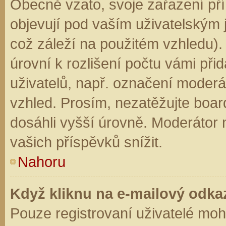
Obecně vzato, svoje zařazení př
objevují pod vaším uživatelským
což záleží na použitém vzhledu).
úrovní k rozlišení počtu vámi přid
uživatelů, např. označení moderá
vzhled. Prosím, nezatěžujte boar
dosáhli vyšší úrovně. Moderátor
vašich příspěvků snížit.
Nahoru
Když kliknu na e-mailový odkaz
Pouze registrovaní uživatelé moh