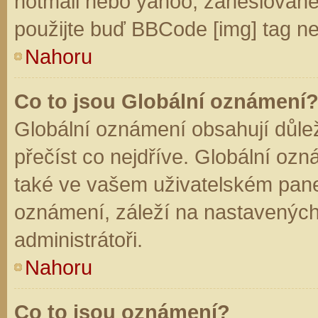
hotmail nebo yahoo, zaheslované
použijte buď BBCode [img] tag ne
Nahoru
Co to jsou Globální oznámení
Globální oznámení obsahují důleži
přečíst co nejdříve. Globální oz
také ve vašem uživatelském panelu
oznámení, záleží na nastavených
administrátoři.
Nahoru
Co to jsou oznámení?