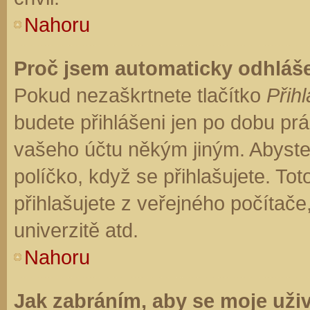
Nahoru
Proč jsem automaticky odhláš
Pokud nezaškrtnete tlačítko
Přihl
budete přihlášeni jen po dobu prá
vašeho účtu někým jiným. Abyste z
políčko, když se přihlašujete. T
přihlašujete z veřejného počítače
univerzitě atd.
Nahoru
Jak zabráním, aby se moje uži