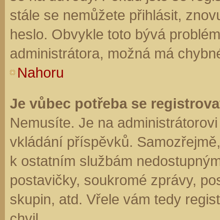
stále se nemůžete přihlásit, znov
heslo. Obvykle toto bývá problém
administrátora, možná má chybné
Nahoru
Je vůbec potřeba se registrova
Nemusíte. Je na administrátorovi f
vkládání příspěvků. Samozřejmě,
k ostatním službám nedostupným
postavičky, soukromé zprávy, posí
skupin, atd. Vřele vám tedy regis
chvil.