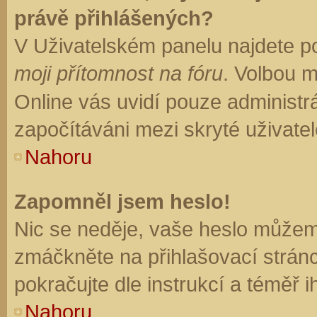
právě přihlášených?
V Uživatelském panelu najdete p
moji přítomnost na fóru
. Volbou 
Online vás uvidí pouze administrá
započítáváni mezi skryté uživatel
Nahoru
Zapomněl jsem heslo!
Nic se neděje, vaše heslo můžem
zmáčkněte na přihlašovací stránc
pokračujte dle instrukcí a téměř i
Nahoru