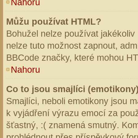
Nahoru
Můžu používat HTML?
Bohužel nelze používat jakékoliv
nelze tuto možnost zapnout, admi
BBCode značky, které mohou HT
Nahoru
Co to jsou smajlíci (emotikony
Smajlíci, neboli emotikony jsou m
k vyjádření výrazu emocí za použ
šťastný, :( znamená smutný. Kom
prohlédnout přes příspěvkový for