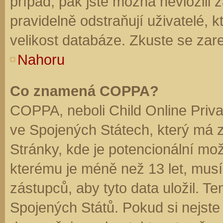
případ, pak jste možná nevložili 
pravidelně odstraňují uživatelé, k
velikost databáze. Zkuste se zare
Nahoru
Co znamená COPPA?
COPPA, neboli Child Online Priva
ve Spojených Státech, který má z
Stránky, kde je potencionální mož
kterému je méně než 13 let, mus
zástupců, aby tyto data uložil. Te
Spojených Států. Pokud si nejste jis