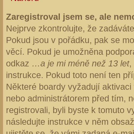
Zaregistroval jsem se, ale nemo
Nejprve zkontrolujte, že zadávát
Pokud jsou v pořádku, pak se moh
věcí. Pokud je umožněna podpora C
odkaz
…a je mi méně než 13 let
,
instrukce. Pokud toto není ten př
Některé boardy vyžadují aktivaci
nebo administrátorem před tím, ne
registrovali, byli byste k tomuto
následujte instrukce v něm obsaže
ujistěte se, že vámi zadaná e-ma