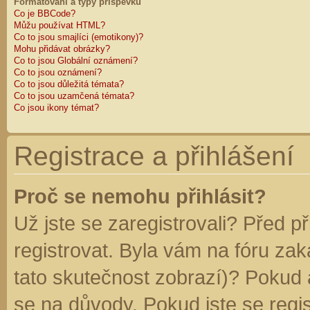
Formátování a typy příspěvků
Co je BBCode?
Můžu používat HTML?
Co to jsou smajlíci (emotikony)?
Mohu přidávat obrázky?
Co to jsou Globální oznámení?
Co to jsou oznámení?
Co to jsou důležitá témata?
Co to jsou uzamčená témata?
Co jsou ikony témat?
Registrace a přihlášení
Proč se nemohu přihlásit?
Už jste se zaregistrovali? Před p
registrovat. Byla vám na fóru za
tato skutečnost zobrazí)? Pokud a
se na důvody. Pokud jste se regist