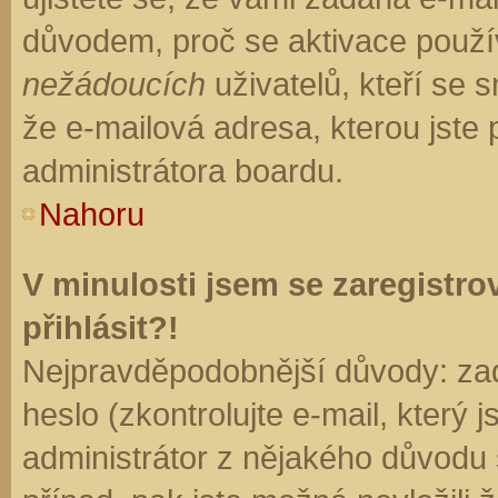
důvodem, proč se aktivace použí
nežádoucích
uživatelů, kteří se s
že e-mailová adresa, kterou jste p
administrátora boardu.
Nahoru
V minulosti jsem se zaregistr
přihlásit?!
Nejpravděpodobnější důvody: zad
heslo (zkontrolujte e-mail, který j
administrátor z nějakého důvodu 