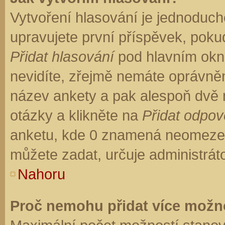
Vytvoření hlasování je jednoduch
upravujete první příspěvek, pokud
Přidat hlasování
pod hlavním okn
nevidíte, zřejmě nemáte oprávněn
název ankety a pak alespoň dvě
otázky a klikněte na
Přidat odpo
anketu, kde 0 znamená neomezen
můžete zadat, určuje administrát
Nahoru
Proč nemohu přidat více možno