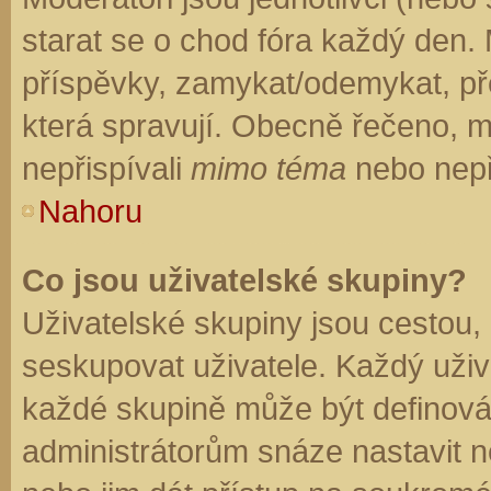
starat se o chod fóra každý den.
příspěvky, zamykat/odemykat, př
která spravují. Obecně řečeno, mo
nepřispívali
mimo téma
nebo nepři
Nahoru
Co jsou uživatelské skupiny?
Uživatelské skupiny jsou cestou,
seskupovat uživatele. Každý uživa
každé skupině může být definován
administrátorům snáze nastavit n