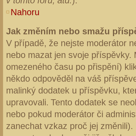
v tomto fóru, atd.
).
Nahoru
Jak změním nebo smažu přísp
V případě, že nejste moderátor n
nebo mazat jen svoje příspěvky. 
omezeného času po přispění) klik
někdo odpověděl na váš příspěve
malinký dodatek u příspěvku, kter
upravovali. Tento dodatek se neo
nebo pokud moderátor či administr
zanechat vzkaz proč jej změnili)