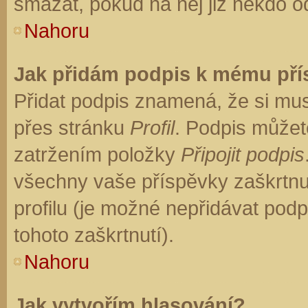
smazat, pokud na něj již někdo o
Nahoru
Jak přidám podpis k mému př
Přidat podpis znamená, že si musí
přes stránku
Profil
. Podpis můžet
zatržením položky
Připojit podpis
všechny vaše příspěvky zaškrtnu
profilu (je možné nepřidávat po
tohoto zaškrtnutí).
Nahoru
Jak vytvořím hlasování?