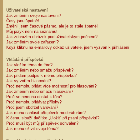
Uživatelská nastavení
Jak změním svoje nastavení?
Časy jsou špatně!
Změnil jsem časové pásmo, ale je to stále špatně!
Můj jazyk není na seznamu!
Jak zobrazím obrázek pod uživatelským jménem?
Jak změním svoje zařazení?
Když kliknu na e-mailový odkaz uživatele, jsem vyzván k přihlášení!
Vkládání příspěvků
Jak vložím téma do fóra?
Jak změním nebo smažu příspěvek?
Jak přidám podpis k mému příspěvku?
Jak vytvořím hlasování?
Proč nemohu přidat více možností pro hlasování?
Jak změním nebo smažu hlasování?
Proč se nemohu dostat k fóru?
Proč nemohu přidávat přílohy?
Proč jsem obdržel varování?
Jak mohu nahlásit příspěvek moderátorům?
K čemu slouží tlačítko „Uložit“ při psaní příspěvků?
Proč musí být můj příspěvek schválen?
Jak mohu oživit svoje téma?