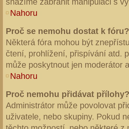
snažíme zabránit manipulaci s vý
Nahoru
Proč se nemohu dostat k fóru
Některá fóra mohou být znepříst
čtení, prohlížení, přispívání atd. 
může poskytnout jen moderátor a a
Nahoru
Proč nemohu přidávat přílohy
Administrátor může povolovat přid
uživatele, nebo skupiny. Pokud 
těchto možností, nebo některé z n