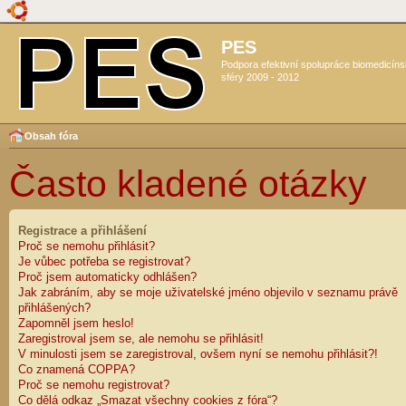
PES
Podpora efektivní spolupráce biomedicín
sféry 2009 - 2012
Obsah fóra
Často kladené otázky
Registrace a přihlášení
Proč se nemohu přihlásit?
Je vůbec potřeba se registrovat?
Proč jsem automaticky odhlášen?
Jak zabráním, aby se moje uživatelské jméno objevilo v seznamu právě
přihlášených?
Zapomněl jsem heslo!
Zaregistroval jsem se, ale nemohu se přihlásit!
V minulosti jsem se zaregistroval, ovšem nyní se nemohu přihlásit?!
Co znamená COPPA?
Proč se nemohu registrovat?
Co dělá odkaz „Smazat všechny cookies z fóra“?