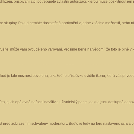
ížení, přispívání atd. potřebujete zvláštní autorizaci, kterou může poskytnout jen m
nebo skupiny. Pokud nemáte dostatečná oprávnění z jedné z těchto možností, nebo ně
porušíte, může vám být uděleno varování. Prosíme berte na vědomí, že toto je plně
okud je tato možnost povolena, u každého příspěvku uvidíte ikonu, která vás přived
o jejich opětovné načtení navštivte uživatelský panel, odkud jsou dostupné odpoví
být před zobrazením schváleny moderátory. Buďto je tedy na fóru nastaveno schvalov