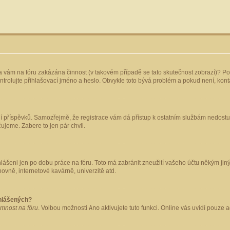
yla vám na fóru zakázána činnost (v takovém případě se tato skutečnost zobrazí)? Po
 zkontrolujte přihlašovací jméno a heslo. Obvykle toto bývá problém a pokud není, ko
ládání příspěvků. Samozřejmě, že registrace vám dá přístup k ostatním službám nedo
čujeme. Zabere to jen pár chvil.
hlášeni jen po dobu práce na fóru. Toto má zabránit zneužití vašeho účtu někým jiným.
ovně, internetové kavárně, univerzitě atd.
ihlášených?
omnost na fóru
. Volbou možnosti
Ano
aktivujete tuto funkci. Online vás uvidí pouze 