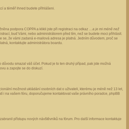
ukcí a téměř ihned budete přihlášeni.
něna podpora COPPA a klikli jste při registraci na odkaz
…a je mi méně než
istrací, buď Vámi, nebo administrátorem před tím, než se budete moci přihlásit.
stěte se, že vámi zadaná e-mailová adresa je platná. Jedním důvodem, proč se
 platná, kontaktujte administrátora boardu.
ho důvodu smazal váš účet. Pokud je to ten druhý případ, pak jste možná
novu a zapojte se do diskuzí.
cionální možnost ukládání osobních dat o uživateli, kterému je méně než 13 let,
o platí i na vašem fóru, doporučujeme kontaktovat vaše právního poradce, phpBB
y zabranil přístupu nových návštěvníků na fórum. Pro další informace kontaktuje