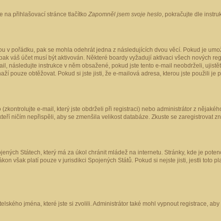
 na přihlašovací stránce tlačítko
Zapomněl jsem svoje heslo
, pokračujte dle instr
ou v pořádku, pak se mohla odehrát jedna z následujících dvou věcí. Pokud je umož
pak váš účet musí být aktivován. Některé boardy vyžadují aktivaci všech nových reg
-mail, následujte instrukce v něm obsažené, pokud jste tento e-mail neobdrželi, uji
naží pouze obtěžovat. Pokud si jste jisti, že e-mailová adresa, kterou jste použili je
kontrolujte e-mail, který jste obdrželi při registraci) nebo administrátor z nějaké
 kteří ničím nepřispěli, aby se zmenšila velikost databáze. Zkuste se zaregistrovat z
ených Státech, který má za úkol chránit mládež na internetu. Stránky, kde je poten
kon však platí pouze v jurisdikci Spojených Států. Pokud si nejste jisti, jestli tot
elského jména, které jste si zvolili. Administrátor také mohl vypnout registrace, ab