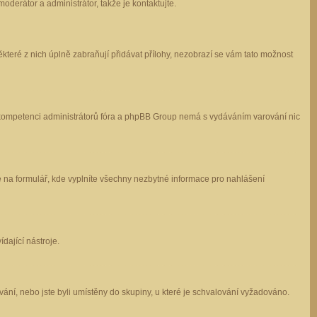
oderátor a administrátor, takže je kontaktujte.
které z nich úplně zabraňují přidávat přílohy, nezobrazí se vám tato možnost
 v kompetenci administrátorů fóra a phpBB Group nemá s vydáváním varování nic
e na formulář, kde vyplníte všechny nezbytné informace pro nahlášení
dající nástroje.
ání, nebo jste byli umístěny do skupiny, u které je schvalování vyžadováno.