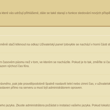
 které vás udržují přihlášené, dále se také starají o funkce sledování nových pří
změně stačí kliknout na odkaz
Uživatelský panel
(obvykle se nachází v horní části 
ém časovém pásmu než v tom, ve kterém se nacházíte. Pokud je to tak, změňte si ča
azen výchozí čas fóra.
ho správného, pak jste pravděpodobně špatně nastavili letní nebo zimní čas, v uživ
staven přímo na serveru a musí být administrátorem opraven.
šeho jazyka. Zkuste administrátora požádat o instalaci vašeho jazyka. Pokud lokaliz