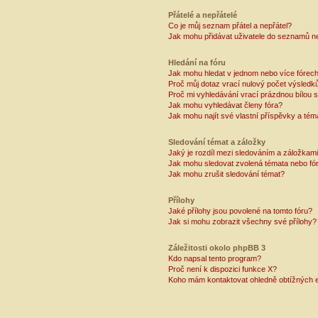
Přátelé a nepřátelé
Co je můj seznam přátel a nepřátel?
Jak mohu přidávat uživatele do seznamů ne
Hledání na fóru
Jak mohu hledat v jednom nebo více fórec
Proč můj dotaz vrací nulový počet výsledk
Proč mi vyhledávání vrací prázdnou bílou s
Jak mohu vyhledávat členy fóra?
Jak mohu najít své vlastní příspěvky a tém
Sledování témat a záložky
Jaký je rozdíl mezi sledováním a záložkam
Jak mohu sledovat zvolená témata nebo fó
Jak mohu zrušit sledování témat?
Přílohy
Jaké přílohy jsou povolené na tomto fóru?
Jak si mohu zobrazit všechny své přílohy?
Záležitosti okolo phpBB 3
Kdo napsal tento program?
Proč není k dispozici funkce X?
Koho mám kontaktovat ohledně obtížných e-