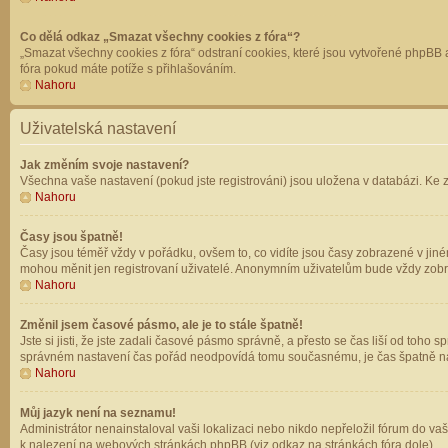
Co dělá odkaz „Smazat všechny cookies z fóra“?
„Smazat všechny cookies z fóra“ odstraní cookies, které jsou vytvořené phpBB a
fóra pokud máte potíže s přihlašováním.
Nahoru
Uživatelská nastavení
Jak změním svoje nastavení?
Všechna vaše nastavení (pokud jste registrováni) jsou uložena v databázi. Ke 
Nahoru
Časy jsou špatně!
Časy jsou téměř vždy v pořádku, ovšem to, co vidíte jsou časy zobrazené v jin
mohou měnit jen registrovaní uživatelé. Anonymním uživatelům bude vždy zobr
Nahoru
Změnil jsem časové pásmo, ale je to stále špatně!
Jste si jisti, že jste zadali časové pásmo správně, a přesto se čas liší od to
správném nastavení čas pořád neodpovídá tomu současnému, je čas špatně na
Nahoru
Můj jazyk není na seznamu!
Administrátor nenainstaloval vaši lokalizaci nebo nikdo nepřeložil fórum do va
k nalezení na webových stránkách phpBB (viz odkaz na stránkách fóra dole).