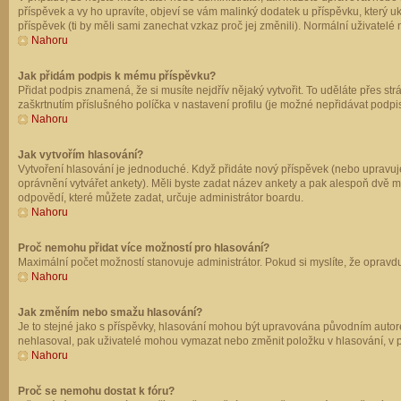
příspěvek a vy ho upravíte, objeví se vám malinký dodatek u příspěvku, který u
příspěvek (ti by měli sami zanechat vzkaz proč jej změnili). Normální uživate
Nahoru
Jak přidám podpis k mému příspěvku?
Přidat podpis znamená, že si musíte nejdřív nějaký vytvořit. To uděláte přes st
zaškrtnutím příslušného políčka v nastavení profilu (je možné nepřidávat podp
Nahoru
Jak vytvořím hlasování?
Vytvoření hlasování je jednoduché. Když přidáte nový příspěvek (nebo upravuje
oprávnění vytvářet ankety). Měli byste zadat název ankety a pak alespoň dvě 
odpovědí, které můžete zadat, určuje administrátor boardu.
Nahoru
Proč nemohu přidat více možností pro hlasování?
Maximální počet možností stanovuje administrátor. Pokud si myslíte, že opravdu
Nahoru
Jak změním nebo smažu hlasování?
Je to stejné jako s příspěvky, hlasování mohou být upravována původním autor
nehlasoval, pak uživatelé mohou vymazat nebo změnit položku v hlasování, v př
Nahoru
Proč se nemohu dostat k fóru?