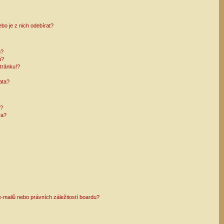
bo je z nich odebírat?
h?
ů?
tránku!?
ata?
i?
ra?
mailů nebo právních záležitostí boardu?