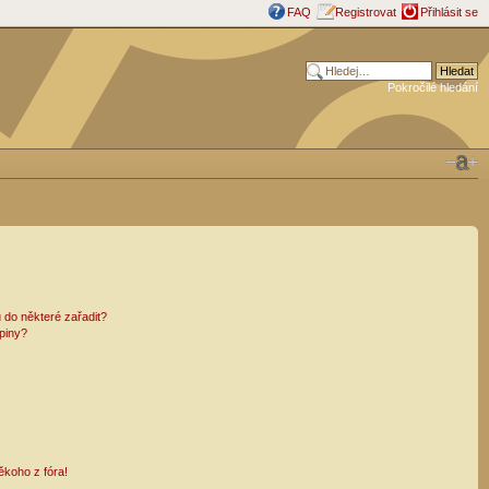
FAQ
Registrovat
Přihlásit se
Pokročilé hledání
 do některé zařadit?
piny?
ěkoho z fóra!