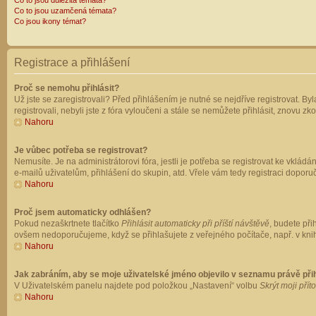
Co to jsou důležitá témata?
Co to jsou uzamčená témata?
Co jsou ikony témat?
Registrace a přihlášení
Proč se nemohu přihlásit?
Už jste se zaregistrovali? Před přihlášením je nutné se nejdříve registrovat. B
registrovali, nebyli jste z fóra vyloučeni a stále se nemůžete přihlásit, znovu
Nahoru
Je vůbec potřeba se registrovat?
Nemusíte. Je na administrátorovi fóra, jestli je potřeba se registrovat ke vk
e-mailů uživatelům, přihlášení do skupin, atd. Vřele vám tedy registraci doporu
Nahoru
Proč jsem automaticky odhlášen?
Pokud nezaškrtnete tlačítko
Přihlásit automaticky při příští návštěvě
, budete při
ovšem nedoporučujeme, když se přihlašujete z veřejného počítače, např. v knih
Nahoru
Jak zabráním, aby se moje uživatelské jméno objevilo v seznamu právě př
V Uživatelském panelu najdete pod položkou „Nastavení“ volbu
Skrýt moji přít
Nahoru