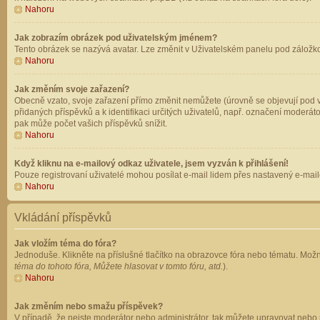
Nahoru
Jak zobrazím obrázek pod uživatelským jménem?
Tento obrázek se nazývá avatar. Lze změnit v Uživatelském panelu pod záložkou 
Nahoru
Jak změním svoje zařazení?
Obecně vzato, svoje zařazení přímo změnit nemůžete (úrovně se objevují pod v
přidaných příspěvků a k identifikaci určitých uživatelů, např. označení moderá
pak může počet vašich příspěvků snížit.
Nahoru
Když kliknu na e-mailový odkaz uživatele, jsem vyzván k přihlášení!
Pouze registrovaní uživatelé mohou posílat e-mail lidem přes nastavený e-mailo
Nahoru
Vkládání příspěvků
Jak vložím téma do fóra?
Jednoduše. Klikněte na příslušné tlačítko na obrazovce fóra nebo tématu. Možn
téma do tohoto fóra, Můžete hlasovat v tomto fóru, atd.
).
Nahoru
Jak změním nebo smažu příspěvek?
V případě, že nejste moderátor nebo administrátor, tak můžete upravovat nebo 