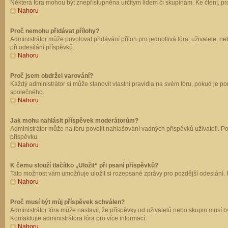
Některá fóra mohou být znepřístupněna určitým lidem či skupinám. Ke čtení, prohl
Nahoru
Proč nemohu přidávat přílohy?
Administrátor může povolovat přidávání příloh pro jednotlivá fóra, uživatele, 
při odesílání příspěvků.
Nahoru
Proč jsem obdržel varování?
Každý administrátor si může stanovit vlastní pravidla na svém fóru, pokud je 
společného.
Nahoru
Jak mohu nahlásit příspěvek moderátorům?
Administrátor může na fóru povolit nahlašování vadných příspěvků uživateli. P
příspěvku.
Nahoru
K čemu slouží tlačítko „Uložit“ při psaní příspěvků?
Tato možnost vám umožňuje uložit si rozepsané zprávy pro pozdější odeslání. Pr
Nahoru
Proč musí být můj příspěvek schválen?
Administrátor fóra může nastavit, že příspěvky od uživatelů nebo skupin musí 
Kontaktujte administrátora fóra pro více informací.
Nahoru