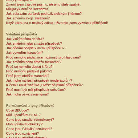
Změnil jsem časové pásmo, ale je to stále špatně!
Můj jazyk není na seznamu!
Jak zobrazím obrázek pod uživatelským jménem?
Jak změním svoje zařazení?
Když kliknu na e-mailový odkaz uživatele, jsem vyzván k přihlášení!
Vkládání příspěvků
Jak vložím téma do fóra?
Jak změním nebo smažu příspěvek?
Jak přidám podpis k mému příspěvku?
Jak vytvořím hlasování?
Proč nemohu přidat více možností pro hlasování?
Jak změním nebo smažu hlasování?
Proč se nemohu dostat k fóru?
Proč nemohu přidávat přílohy?
Proč jsem obdržel varování?
Jak mohu nahlásit příspěvek moderátorům?
K čemu slouží tlačítko „Uložit“ při psaní příspěvků?
Proč musí být můj příspěvek schválen?
Jak mohu oživit svoje téma?
Formátování a typy příspěvků
Co je BBCode?
Můžu používat HTML?
Co to jsou smajlíci (emotikony)?
Mohu přidávat obrázky?
Co to jsou Globální oznámení?
Co to jsou oznámení?