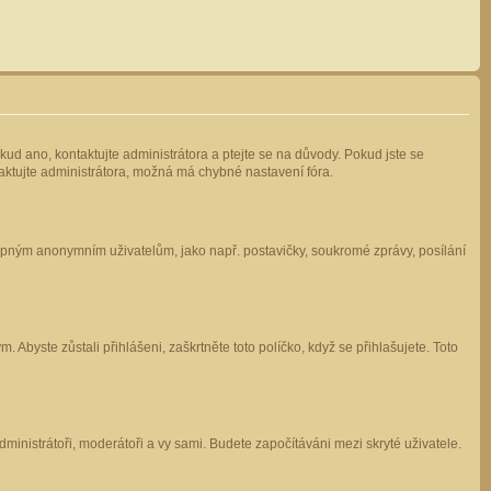
kud ano, kontaktujte administrátora a ptejte se na důvody. Pokud jste se
ntaktujte administrátora, možná má chybné nastavení fóra.
stupným anonymním uživatelům, jako např. postavičky, soukromé zprávy, posílání
 Abyste zůstali přihlášeni, zaškrtněte toto políčko, když se přihlašujete. Toto
administrátoři, moderátoři a vy sami. Budete započítáváni mezi skryté uživatele.