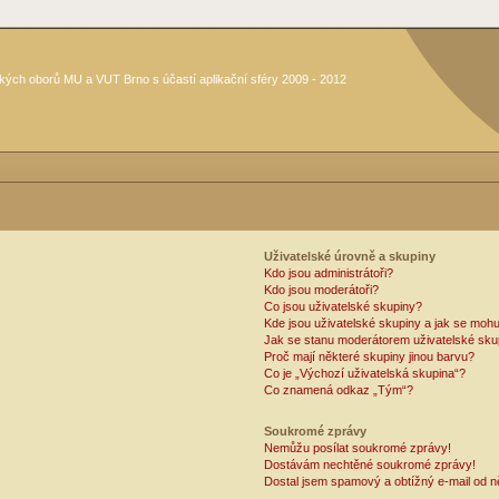
kých oborů MU a VUT Brno s účastí aplikační sféry 2009 - 2012
Uživatelské úrovně a skupiny
Kdo jsou administrátoři?
Kdo jsou moderátoři?
Co jsou uživatelské skupiny?
Kde jsou uživatelské skupiny a jak se mohu
Jak se stanu moderátorem uživatelské sku
Proč mají některé skupiny jinou barvu?
Co je „Výchozí uživatelská skupina“?
Co znamená odkaz „Tým“?
Soukromé zprávy
Nemůžu posílat soukromé zprávy!
Dostávám nechtěné soukromé zprávy!
Dostal jsem spamový a obtížný e-mail od n