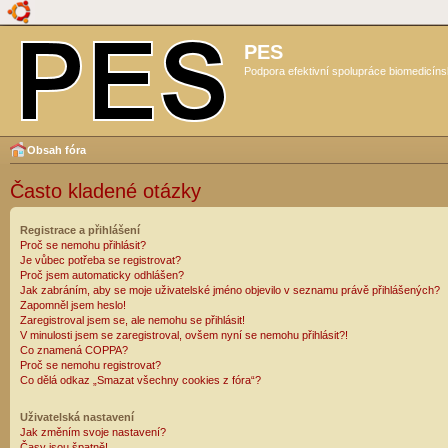
PES
Podpora efektivní spolupráce biomedicíns
Obsah fóra
Často kladené otázky
Registrace a přihlášení
Proč se nemohu přihlásit?
Je vůbec potřeba se registrovat?
Proč jsem automaticky odhlášen?
Jak zabráním, aby se moje uživatelské jméno objevilo v seznamu právě přihlášených?
Zapomněl jsem heslo!
Zaregistroval jsem se, ale nemohu se přihlásit!
V minulosti jsem se zaregistroval, ovšem nyní se nemohu přihlásit?!
Co znamená COPPA?
Proč se nemohu registrovat?
Co dělá odkaz „Smazat všechny cookies z fóra“?
Uživatelská nastavení
Jak změním svoje nastavení?
Časy jsou špatně!