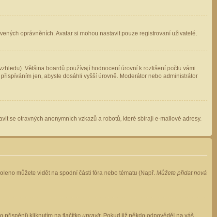
avených oprávněních. Avatar si mohou nastavit pouze registrovaní uživatelé.
zhledu). Většina boardů používají hodnocení úrovní k rozlišení počtu vámi
 přispíváním jen, abyste dosáhli vyšší úrovně. Moderátor nebo administrátor
vit se otravných anonymních vzkazů a robotů, které sbírají e-mailové adresy.
voleno můžete vidět na spodní části fóra nebo tématu (Např.
Můžete přidat nová
přispění) kliknutím na tlačítko
upravit
. Pokud již někdo odpověděl na váš