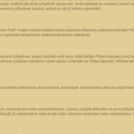
kazuje, kolikrát jste tento příspěvek upravovali. Tento dodatek se neobjeví, pokud
lé nemohou příspěvek smazat, pokud na něj již někdo odpověděl.
ránku
Profil
. Podpis můžete přidat k právě psanému příspěvku zatržením položky
Při
is k vybraným příspěvkům odstraněním tohoto zaškrtnutí).
te první příspěvek, pokud můžete) měli byste vidět tlačítko
Přidat hlasování
pod hla
možnosti (nastavte napsáním název otázky a klikněte na
Přidat odpověď
. Můžete ta
 nezbytně potřebujete více možností, kontaktujte administrátora fóra pro další info
em, moderátorem nebo administrátorem. Úpravu zahájíte kliknutím na první příspěv
ípadě již uskutečněné volby to tak může učinit jen moderátor nebo administrátor. 