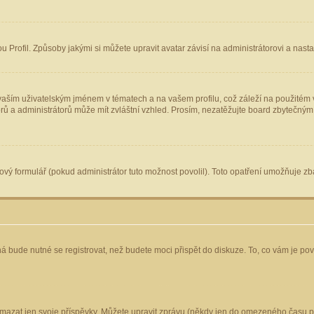
Profil. Způsoby jakými si můžete upravit avatar závisí na administrátorovi a nast
aším uživatelským jménem v tématech a na vašem profilu, což záleží na použitém v
torů a administrátorů může mít zvláštní vzhled. Prosím, nezatěžujte board zbytečným
vý formulář (pokud administrátor tuto možnost povolil). Toto opatření umožňuje zba
á bude nutné se registrovat, než budete moci přispět do diskuze. To, co vám je po
mazat jen svoje příspěvky. Můžete upravit zprávu (někdy jen do omezeného času po 