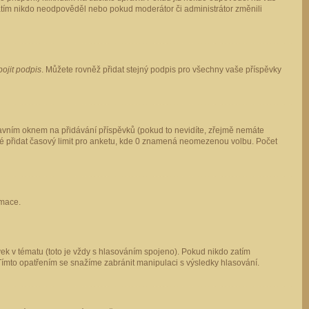
 zatím nikdo neodpověděl nebo pokud moderátor či administrátor změnili
pojit podpis
. Můžete rovněž přidat stejný podpis pro všechny vaše příspěvky
vním oknem na přidávání příspěvků (pokud to nevidíte, zřejmě nemáte
ké přidat časový limit pro anketu, kde 0 znamená neomezenou volbu. Počet
rmace.
ek v tématu (toto je vždy s hlasováním spojeno). Pokud nikdo zatím
Tímto opatřením se snažíme zabránit manipulaci s výsledky hlasování.