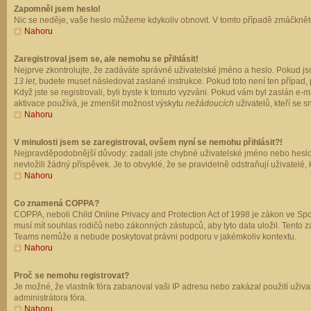
Zapomněl jsem heslo!
Nic se neděje, vaše heslo můžeme kdykoliv obnovit. V tomto případě zmáčkněte
Nahoru
Zaregistroval jsem se, ale nemohu se přihlásit!
Nejprve zkontrolujte, že zadáváte správné uživatelské jméno a heslo. Pokud js
13 let
, budete muset následovat zaslané instrukce. Pokud toto není ten případ, 
Když jste se registrovali, byli byste k tomuto vyzváni. Pokud vám byl zaslán e
aktivace používá, je zmenšit možnost výskytu
nežádoucích
uživatelů, kteří se s
Nahoru
V minulosti jsem se zaregistroval, ovšem nyní se nemohu přihlásit?!
Nejpravděpodobnější důvody: zadali jste chybné uživatelské jméno nebo heslo (z
nevložili žádný příspěvek. Je to obvyklé, že se pravidelně odstraňují uživatelé,
Nahoru
Co znamená COPPA?
COPPA, neboli Child Online Privacy and Protection Act of 1998 je zákon ve Spoj
musí mít souhlas rodičů nebo zákonných zástupců, aby tyto data uložil. Tento zá
Teams nemůže a nebude poskytovat právni podporu v jakémkoliv kontextu.
Nahoru
Proč se nemohu registrovat?
Je možné, že vlastník fóra zabanoval vaši IP adresu nebo zakázal použití uživat
administrátora fóra.
Nahoru