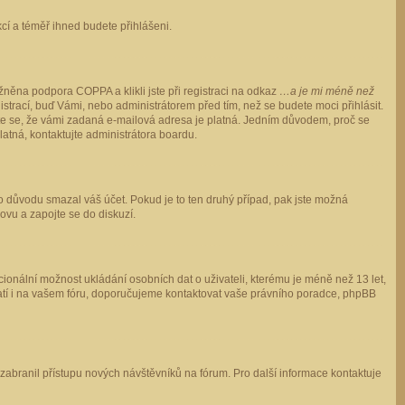
ukcí a téměř ihned budete přihlášeni.
něna podpora COPPA a klikli jste při registraci na odkaz
…a je mi méně než
istrací, buď Vámi, nebo administrátorem před tím, než se budete moci přihlásit.
stěte se, že vámi zadaná e-mailová adresa je platná. Jedním důvodem, proč se
 platná, kontaktujte administrátora boardu.
ho důvodu smazal váš účet. Pokud je to ten druhý případ, pak jste možná
novu a zapojte se do diskuzí.
cionální možnost ukládání osobních dat o uživateli, kterému je méně než 13 let,
o platí i na vašem fóru, doporučujeme kontaktovat vaše právního poradce, phpBB
y zabranil přístupu nových návštěvníků na fórum. Pro další informace kontaktuje