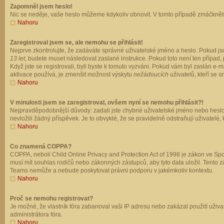
Zapomněl jsem heslo!
Nic se neděje, vaše heslo můžeme kdykoliv obnovit. V tomto případě zmáčkněte
Nahoru
Zaregistroval jsem se, ale nemohu se přihlásit!
Nejprve zkontrolujte, že zadáváte správné uživatelské jméno a heslo. Pokud js
13 let
, budete muset následovat zaslané instrukce. Pokud toto není ten případ, 
Když jste se registrovali, byli byste k tomuto vyzváni. Pokud vám byl zaslán e
aktivace používá, je zmenšit možnost výskytu
nežádoucích
uživatelů, kteří se s
Nahoru
V minulosti jsem se zaregistroval, ovšem nyní se nemohu přihlásit?!
Nejpravděpodobnější důvody: zadali jste chybné uživatelské jméno nebo heslo (z
nevložili žádný příspěvek. Je to obvyklé, že se pravidelně odstraňují uživatelé,
Nahoru
Co znamená COPPA?
COPPA, neboli Child Online Privacy and Protection Act of 1998 je zákon ve Spoj
musí mít souhlas rodičů nebo zákonných zástupců, aby tyto data uložil. Tento zá
Teams nemůže a nebude poskytovat právni podporu v jakémkoliv kontextu.
Nahoru
Proč se nemohu registrovat?
Je možné, že vlastník fóra zabanoval vaši IP adresu nebo zakázal použití uživat
administrátora fóra.
Nahoru