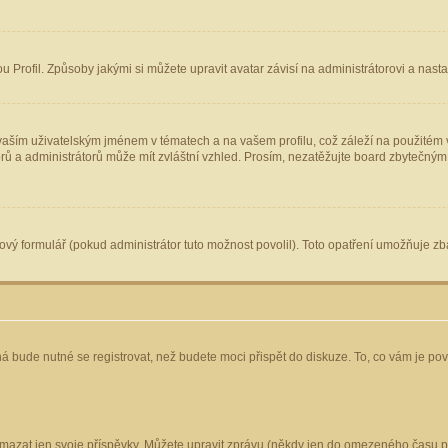
Profil. Způsoby jakými si můžete upravit avatar závisí na administrátorovi a nast
aším uživatelským jménem v tématech a na vašem profilu, což záleží na použitém v
torů a administrátorů může mít zvláštní vzhled. Prosím, nezatěžujte board zbytečným
vý formulář (pokud administrátor tuto možnost povolil). Toto opatření umožňuje zba
á bude nutné se registrovat, než budete moci přispět do diskuze. To, co vám je po
mazat jen svoje příspěvky. Můžete upravit zprávu (někdy jen do omezeného času po 