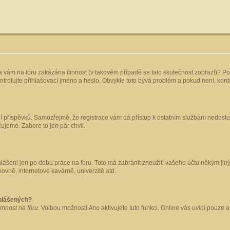
yla vám na fóru zakázána činnost (v takovém případě se tato skutečnost zobrazí)? Po
 zkontrolujte přihlašovací jméno a heslo. Obvykle toto bývá problém a pokud není, ko
ládání příspěvků. Samozřejmě, že registrace vám dá přístup k ostatním službám nedo
čujeme. Zabere to jen pár chvil.
hlášeni jen po dobu práce na fóru. Toto má zabránit zneužití vašeho účtu někým jiným.
ovně, internetové kavárně, univerzitě atd.
ihlášených?
omnost na fóru
. Volbou možnosti
Ano
aktivujete tuto funkci. Online vás uvidí pouze 