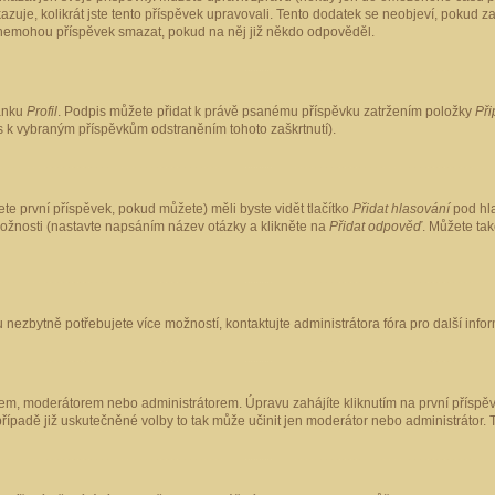
kazuje, kolikrát jste tento příspěvek upravovali. Tento dodatek se neobjeví, pokud
lé nemohou příspěvek smazat, pokud na něj již někdo odpověděl.
ránku
Profil
. Podpis můžete přidat k právě psanému příspěvku zatržením položky
Při
is k vybraným příspěvkům odstraněním tohoto zaškrtnutí).
te první příspěvek, pokud můžete) měli byste vidět tlačítko
Přidat hlasování
pod hla
možnosti (nastavte napsáním název otázky a klikněte na
Přidat odpověď
. Můžete ta
 nezbytně potřebujete více možností, kontaktujte administrátora fóra pro další info
em, moderátorem nebo administrátorem. Úpravu zahájíte kliknutím na první příspěv
ípadě již uskutečněné volby to tak může učinit jen moderátor nebo administrátor. 