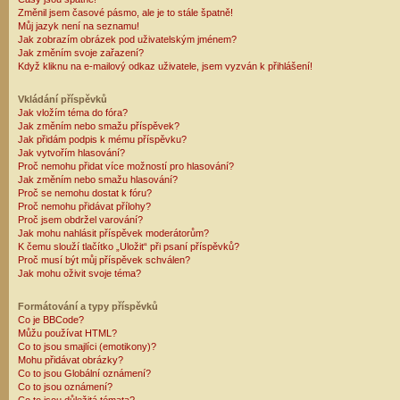
Změnil jsem časové pásmo, ale je to stále špatně!
Můj jazyk není na seznamu!
Jak zobrazím obrázek pod uživatelským jménem?
Jak změním svoje zařazení?
Když kliknu na e-mailový odkaz uživatele, jsem vyzván k přihlášení!
Vkládání příspěvků
Jak vložím téma do fóra?
Jak změním nebo smažu příspěvek?
Jak přidám podpis k mému příspěvku?
Jak vytvořím hlasování?
Proč nemohu přidat více možností pro hlasování?
Jak změním nebo smažu hlasování?
Proč se nemohu dostat k fóru?
Proč nemohu přidávat přílohy?
Proč jsem obdržel varování?
Jak mohu nahlásit příspěvek moderátorům?
K čemu slouží tlačítko „Uložit“ při psaní příspěvků?
Proč musí být můj příspěvek schválen?
Jak mohu oživit svoje téma?
Formátování a typy příspěvků
Co je BBCode?
Můžu používat HTML?
Co to jsou smajlíci (emotikony)?
Mohu přidávat obrázky?
Co to jsou Globální oznámení?
Co to jsou oznámení?