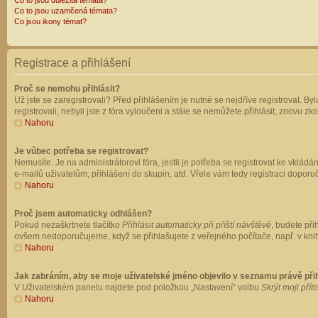
Co to jsou důležitá témata?
Co to jsou uzamčená témata?
Co jsou ikony témat?
Registrace a přihlášení
Proč se nemohu přihlásit?
Už jste se zaregistrovali? Před přihlášením je nutné se nejdříve registrovat. B
registrovali, nebyli jste z fóra vyloučeni a stále se nemůžete přihlásit, znovu
Nahoru
Je vůbec potřeba se registrovat?
Nemusíte. Je na administrátorovi fóra, jestli je potřeba se registrovat ke vk
e-mailů uživatelům, přihlášení do skupin, atd. Vřele vám tedy registraci doporu
Nahoru
Proč jsem automaticky odhlášen?
Pokud nezaškrtnete tlačítko
Přihlásit automaticky při příští návštěvě
, budete při
ovšem nedoporučujeme, když se přihlašujete z veřejného počítače, např. v knih
Nahoru
Jak zabráním, aby se moje uživatelské jméno objevilo v seznamu právě př
V Uživatelském panelu najdete pod položkou „Nastavení“ volbu
Skrýt moji přít
Nahoru