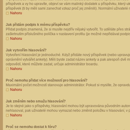
příspěvek a vy ho upravíte, objeví se vám malinký dodatek u příspěvku, který u
příspěvek (ti by měli sami zanechat vzkaz proč jej změnili). Normální uživate
Nahoru
Jak přidám podpis k mému příspěvku?
Přidat podpis znamená, že si musíte nejdřív nějaký vytvořit. To uděláte přes st
zaškrtnutím příslušného políčka v nastavení profilu (je možné nepřidávat podp
Nahoru
Jak vytvořím hlasování?
Vytvoření hlasování je jednoduché. Když přidáte nový příspěvek (nebo upravuje
oprávnění vytvářet ankety). Měli byste zadat název ankety a pak alespoň dvě 
odpovědí, které můžete zadat, určuje administrátor boardu.
Nahoru
Proč nemohu přidat více možností pro hlasování?
Maximální počet možností stanovuje administrátor. Pokud si myslíte, že opravdu
Nahoru
Jak změním nebo smažu hlasování?
Je to stejné jako s příspěvky, hlasování mohou být upravována původním autor
nehlasoval, pak uživatelé mohou vymazat nebo změnit položku v hlasování, v př
Nahoru
Proč se nemohu dostat k fóru?