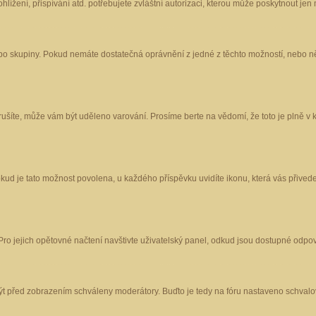
ížení, přispívání atd. potřebujete zvláštní autorizaci, kterou může poskytnout jen m
nebo skupiny. Pokud nemáte dostatečná oprávnění z jedné z těchto možností, nebo ně
porušíte, může vám být uděleno varování. Prosíme berte na vědomí, že toto je plně
okud je tato možnost povolena, u každého příspěvku uvidíte ikonu, která vás přived
o jejich opětovné načtení navštivte uživatelský panel, odkud jsou dostupné odpoví
být před zobrazením schváleny moderátory. Buďto je tedy na fóru nastaveno schvalov