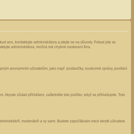
kud ano, kontaktujte administrátora a ptejte se na důvody. Pokud jste se
ntaktujte administrátora, možná má chybné nastavení fóra.
stupným anonymním uživatelům, jako např. postavičky, soukromé zprávy, posílání
 Abyste zůstali přihlášeni, zaškrtněte toto políčko, když se přihlašujete. Toto
administrátoři, moderátoři a vy sami. Budete započítáváni mezi skryté uživatele.