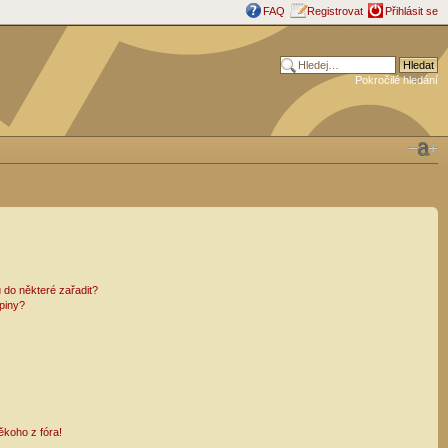
FAQ
Registrovat
Přihlásit se
Pokročilé hledání
 do některé zařadit?
piny?
ěkoho z fóra!