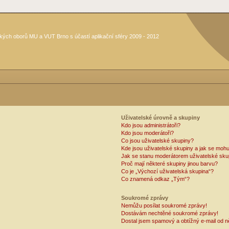
kých oborů MU a VUT Brno s účastí aplikační sféry 2009 - 2012
Uživatelské úrovně a skupiny
Kdo jsou administrátoři?
Kdo jsou moderátoři?
Co jsou uživatelské skupiny?
Kde jsou uživatelské skupiny a jak se mohu
Jak se stanu moderátorem uživatelské sku
Proč mají některé skupiny jinou barvu?
Co je „Výchozí uživatelská skupina“?
Co znamená odkaz „Tým“?
Soukromé zprávy
Nemůžu posílat soukromé zprávy!
Dostávám nechtěné soukromé zprávy!
Dostal jsem spamový a obtížný e-mail od n