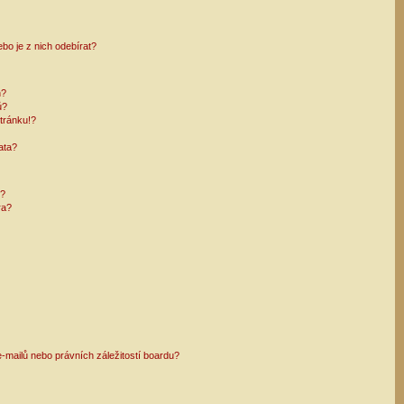
bo je z nich odebírat?
h?
ů?
tránku!?
ata?
i?
ra?
mailů nebo právních záležitostí boardu?