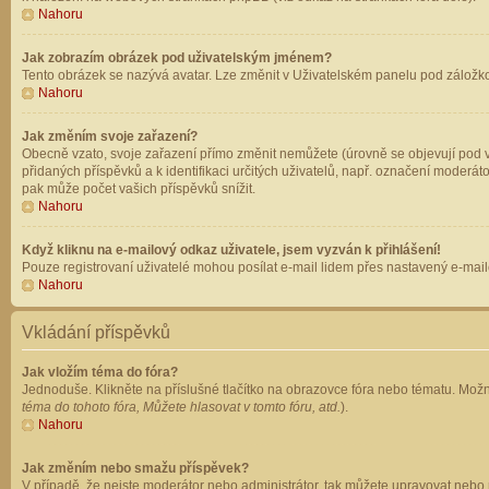
Nahoru
Jak zobrazím obrázek pod uživatelským jménem?
Tento obrázek se nazývá avatar. Lze změnit v Uživatelském panelu pod záložkou 
Nahoru
Jak změním svoje zařazení?
Obecně vzato, svoje zařazení přímo změnit nemůžete (úrovně se objevují pod v
přidaných příspěvků a k identifikaci určitých uživatelů, např. označení moderá
pak může počet vašich příspěvků snížit.
Nahoru
Když kliknu na e-mailový odkaz uživatele, jsem vyzván k přihlášení!
Pouze registrovaní uživatelé mohou posílat e-mail lidem přes nastavený e-mailo
Nahoru
Vkládání příspěvků
Jak vložím téma do fóra?
Jednoduše. Klikněte na příslušné tlačítko na obrazovce fóra nebo tématu. Možn
téma do tohoto fóra, Můžete hlasovat v tomto fóru, atd.
).
Nahoru
Jak změním nebo smažu příspěvek?
V případě, že nejste moderátor nebo administrátor, tak můžete upravovat nebo 