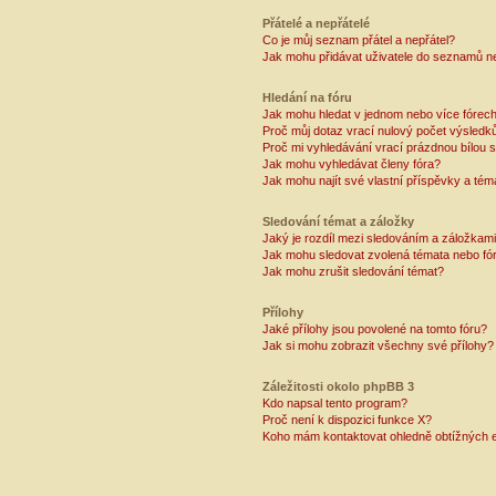
Přátelé a nepřátelé
Co je můj seznam přátel a nepřátel?
Jak mohu přidávat uživatele do seznamů ne
Hledání na fóru
Jak mohu hledat v jednom nebo více fórec
Proč můj dotaz vrací nulový počet výsledk
Proč mi vyhledávání vrací prázdnou bílou s
Jak mohu vyhledávat členy fóra?
Jak mohu najít své vlastní příspěvky a tém
Sledování témat a záložky
Jaký je rozdíl mezi sledováním a záložkam
Jak mohu sledovat zvolená témata nebo fó
Jak mohu zrušit sledování témat?
Přílohy
Jaké přílohy jsou povolené na tomto fóru?
Jak si mohu zobrazit všechny své přílohy?
Záležitosti okolo phpBB 3
Kdo napsal tento program?
Proč není k dispozici funkce X?
Koho mám kontaktovat ohledně obtížných e-