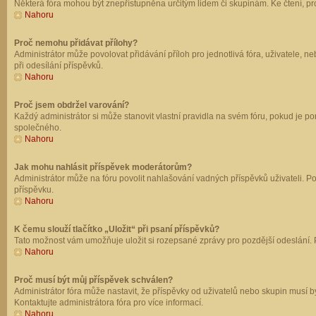
Některá fóra mohou být znepřístupněna určitým lidem či skupinám. Ke čtení, prohl
Nahoru
Proč nemohu přidávat přílohy?
Administrátor může povolovat přidávání příloh pro jednotlivá fóra, uživatele, 
při odesílání příspěvků.
Nahoru
Proč jsem obdržel varování?
Každý administrátor si může stanovit vlastní pravidla na svém fóru, pokud je 
společného.
Nahoru
Jak mohu nahlásit příspěvek moderátorům?
Administrátor může na fóru povolit nahlašování vadných příspěvků uživateli. P
příspěvku.
Nahoru
K čemu slouží tlačítko „Uložit“ při psaní příspěvků?
Tato možnost vám umožňuje uložit si rozepsané zprávy pro pozdější odeslání. Pr
Nahoru
Proč musí být můj příspěvek schválen?
Administrátor fóra může nastavit, že příspěvky od uživatelů nebo skupin musí 
Kontaktujte administrátora fóra pro více informací.
Nahoru