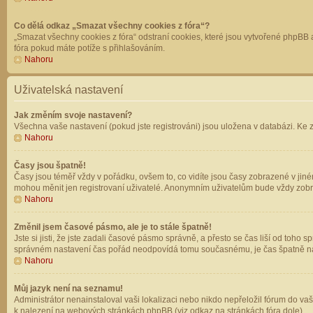
Co dělá odkaz „Smazat všechny cookies z fóra“?
„Smazat všechny cookies z fóra“ odstraní cookies, které jsou vytvořené phpBB a
fóra pokud máte potíže s přihlašováním.
Nahoru
Uživatelská nastavení
Jak změním svoje nastavení?
Všechna vaše nastavení (pokud jste registrováni) jsou uložena v databázi. Ke 
Nahoru
Časy jsou špatně!
Časy jsou téměř vždy v pořádku, ovšem to, co vidíte jsou časy zobrazené v jin
mohou měnit jen registrovaní uživatelé. Anonymním uživatelům bude vždy zobr
Nahoru
Změnil jsem časové pásmo, ale je to stále špatně!
Jste si jisti, že jste zadali časové pásmo správně, a přesto se čas liší od to
správném nastavení čas pořád neodpovídá tomu současnému, je čas špatně na
Nahoru
Můj jazyk není na seznamu!
Administrátor nenainstaloval vaši lokalizaci nebo nikdo nepřeložil fórum do va
k nalezení na webových stránkách phpBB (viz odkaz na stránkách fóra dole).