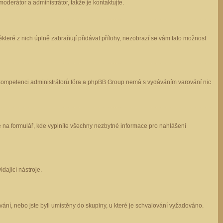
oderátor a administrátor, takže je kontaktujte.
které z nich úplně zabraňují přidávat přílohy, nezobrazí se vám tato možnost
 v kompetenci administrátorů fóra a phpBB Group nemá s vydáváním varování nic
e na formulář, kde vyplníte všechny nezbytné informace pro nahlášení
dající nástroje.
ání, nebo jste byli umístěny do skupiny, u které je schvalování vyžadováno.