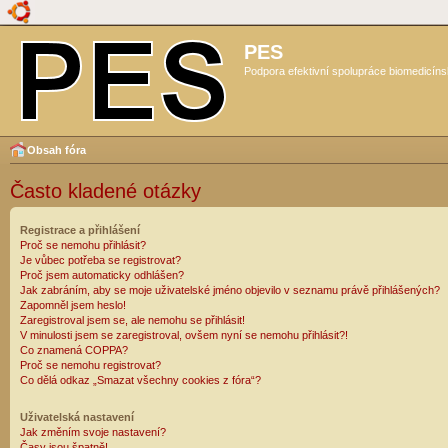
PES
Podpora efektivní spolupráce biomedicíns
Obsah fóra
Často kladené otázky
Registrace a přihlášení
Proč se nemohu přihlásit?
Je vůbec potřeba se registrovat?
Proč jsem automaticky odhlášen?
Jak zabráním, aby se moje uživatelské jméno objevilo v seznamu právě přihlášených?
Zapomněl jsem heslo!
Zaregistroval jsem se, ale nemohu se přihlásit!
V minulosti jsem se zaregistroval, ovšem nyní se nemohu přihlásit?!
Co znamená COPPA?
Proč se nemohu registrovat?
Co dělá odkaz „Smazat všechny cookies z fóra“?
Uživatelská nastavení
Jak změním svoje nastavení?
Časy jsou špatně!