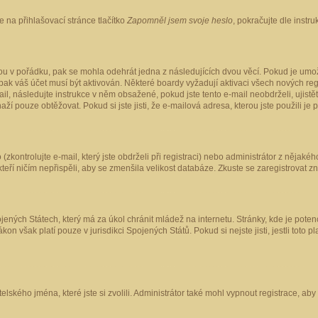
 na přihlašovací stránce tlačítko
Zapomněl jsem svoje heslo
, pokračujte dle instr
ou v pořádku, pak se mohla odehrát jedna z následujících dvou věcí. Pokud je umož
pak váš účet musí být aktivován. Některé boardy vyžadují aktivaci všech nových reg
-mail, následujte instrukce v něm obsažené, pokud jste tento e-mail neobdrželi, uji
naží pouze obtěžovat. Pokud si jste jisti, že e-mailová adresa, kterou jste použili je
kontrolujte e-mail, který jste obdrželi při registraci) nebo administrátor z nějaké
 kteří ničím nepřispěli, aby se zmenšila velikost databáze. Zkuste se zaregistrovat z
ených Státech, který má za úkol chránit mládež na internetu. Stránky, kde je poten
kon však platí pouze v jurisdikci Spojených Států. Pokud si nejste jisti, jestli tot
elského jména, které jste si zvolili. Administrátor také mohl vypnout registrace, ab