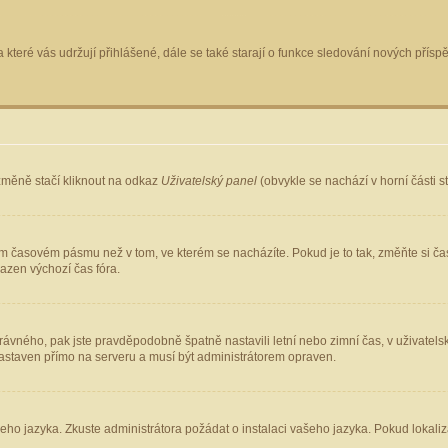
 které vás udržují přihlášené, dále se také starají o funkce sledování nových pří
změně stačí kliknout na odkaz
Uživatelský panel
(obvykle se nachází v horní části 
ém časovém pásmu než v tom, ve kterém se nacházíte. Pokud je to tak, změňte si ča
azen výchozí čas fóra.
ho správného, pak jste pravděpodobně špatně nastavili letní nebo zimní čas, v uživ
staven přímo na serveru a musí být administrátorem opraven.
šeho jazyka. Zkuste administrátora požádat o instalaci vašeho jazyka. Pokud lokaliz