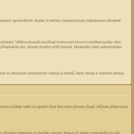
avených oprávněních. Avatar si mohou nastavit pouze registrovaní uživatelé.
zhledu). Většina boardů používají hodnocení úrovní k rozlišení počtu vámi
 přispíváním jen, abyste dosáhli vyšší úrovně. Moderátor nebo administrátor
vit se otravných anonymních vzkazů a robotů, které sbírají e-mailové adresy.
voleno můžete vidět na spodní části fóra nebo tématu (Např.
Můžete přidat nová
přispění) kliknutím na tlačítko
upravit
. Pokud již někdo odpověděl na váš