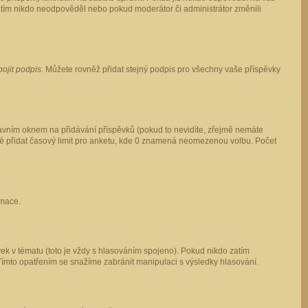
 zatím nikdo neodpověděl nebo pokud moderátor či administrátor změnili
pojit podpis
. Můžete rovněž přidat stejný podpis pro všechny vaše příspěvky
vním oknem na přidávání příspěvků (pokud to nevidíte, zřejmě nemáte
ké přidat časový limit pro anketu, kde 0 znamená neomezenou volbu. Počet
rmace.
ek v tématu (toto je vždy s hlasováním spojeno). Pokud nikdo zatím
Tímto opatřením se snažíme zabránit manipulaci s výsledky hlasování.