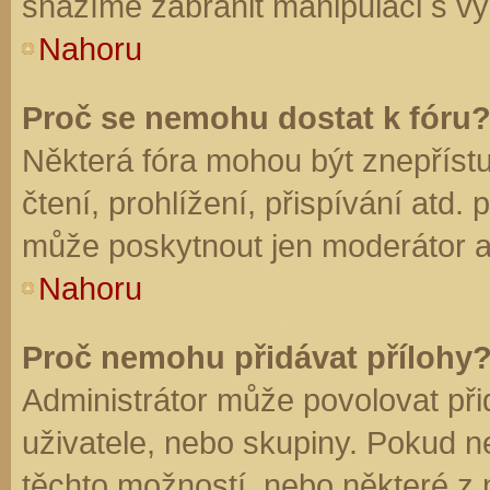
snažíme zabránit manipulaci s vý
Nahoru
Proč se nemohu dostat k fóru
Některá fóra mohou být znepříst
čtení, prohlížení, přispívání atd. 
může poskytnout jen moderátor a a
Nahoru
Proč nemohu přidávat přílohy
Administrátor může povolovat přid
uživatele, nebo skupiny. Pokud 
těchto možností, nebo některé z n