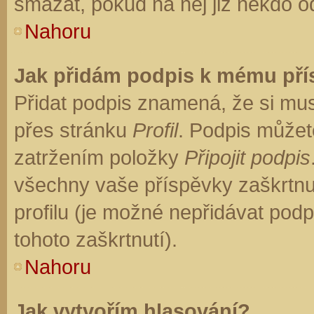
smazat, pokud na něj již někdo o
Nahoru
Jak přidám podpis k mému př
Přidat podpis znamená, že si musí
přes stránku
Profil
. Podpis můžet
zatržením položky
Připojit podpis
všechny vaše příspěvky zaškrtnu
profilu (je možné nepřidávat po
tohoto zaškrtnutí).
Nahoru
Jak vytvořím hlasování?