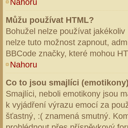
Nahoru
Můžu používat HTML?
Bohužel nelze používat jakékoliv
nelze tuto možnost zapnout, admi
BBCode značky, které mohou HT
Nahoru
Co to jsou smajlíci (emotikony
Smajlíci, neboli emotikony jsou m
k vyjádření výrazu emocí za použ
šťastný, :( znamená smutný. Kom
prohlédnout přes příspěvkový for