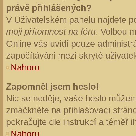
právě přihlášených?
V Uživatelském panelu najdete p
moji přítomnost na fóru
. Volbou 
Online vás uvidí pouze administrá
započítáváni mezi skryté uživatel
Nahoru
Zapomněl jsem heslo!
Nic se neděje, vaše heslo můžem
zmáčkněte na přihlašovací stránc
pokračujte dle instrukcí a téměř i
Nahoru