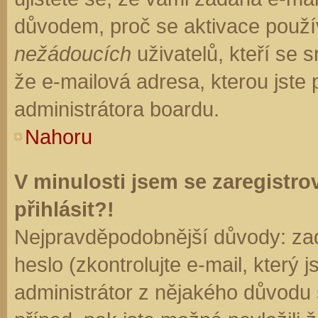
důvodem, proč se aktivace použí
nežádoucích
uživatelů, kteří se s
že e-mailová adresa, kterou jste p
administrátora boardu.
Nahoru
V minulosti jsem se zaregistr
přihlásit?!
Nejpravděpodobnější důvody: zad
heslo (zkontrolujte e-mail, který j
administrátor z nějakého důvodu 