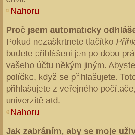
Nahoru
Proč jsem automaticky odhláš
Pokud nezaškrtnete tlačítko
Přihl
budete přihlášeni jen po dobu prá
vašeho účtu někým jiným. Abyste z
políčko, když se přihlašujete. T
přihlašujete z veřejného počítače
univerzitě atd.
Nahoru
Jak zabráním, aby se moje uži