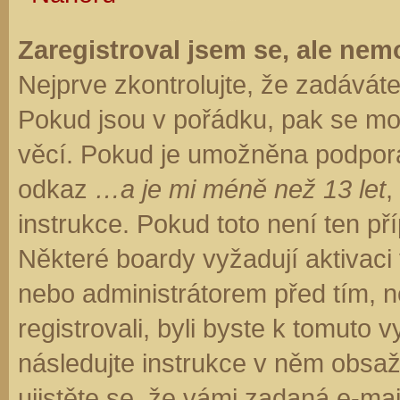
Zaregistroval jsem se, ale nemo
Nejprve zkontrolujte, že zadávát
Pokud jsou v pořádku, pak se moh
věcí. Pokud je umožněna podpora C
odkaz
…a je mi méně než 13 let
,
instrukce. Pokud toto není ten př
Některé boardy vyžadují aktivaci
nebo administrátorem před tím, ne
registrovali, byli byste k tomuto
následujte instrukce v něm obsaže
ujistěte se, že vámi zadaná e-ma