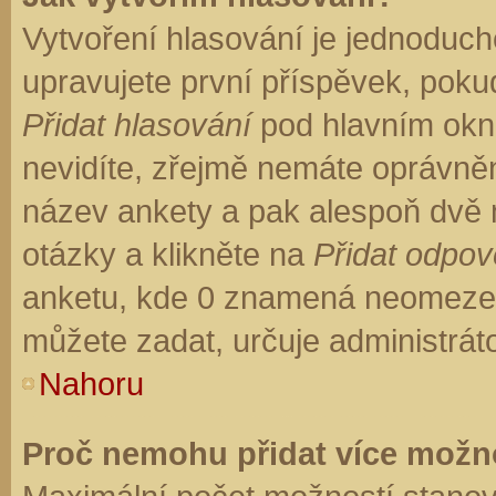
Vytvoření hlasování je jednoduch
upravujete první příspěvek, pokud
Přidat hlasování
pod hlavním okn
nevidíte, zřejmě nemáte oprávněn
název ankety a pak alespoň dvě
otázky a klikněte na
Přidat odpo
anketu, kde 0 znamená neomezen
můžete zadat, určuje administrát
Nahoru
Proč nemohu přidat více možno