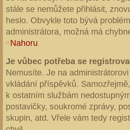
stále se nemůžete přihlásit, znov
heslo. Obvykle toto bývá problém
administrátora, možná má chybné
Nahoru
Je vůbec potřeba se registrova
Nemusíte. Je na administrátorovi f
vkládání příspěvků. Samozřejmě,
k ostatním službám nedostupným
postavičky, soukromé zprávy, posí
skupin, atd. Vřele vám tedy regis
chvil.