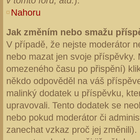
v tomto fóru, atd.
).
Nahoru
Jak změním nebo smažu přísp
V případě, že nejste moderátor n
nebo mazat jen svoje příspěvky. 
omezeného času po přispění) klik
někdo odpověděl na váš příspěve
malinký dodatek u příspěvku, kter
upravovali. Tento dodatek se neo
nebo pokud moderátor či administr
zanechat vzkaz proč jej změnili)