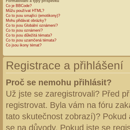
Formátování a typy příspěvků
Co je BBCode?
Můžu používat HTML?
Co to jsou smajlíci (emotikony)?
Mohu přidávat obrázky?
Co to jsou Globální oznámení?
Co to jsou oznámení?
Co to jsou důležitá témata?
Co to jsou uzamčená témata?
Co jsou ikony témat?
Registrace a přihlášení
Proč se nemohu přihlásit?
Už jste se zaregistrovali? Před p
registrovat. Byla vám na fóru za
tato skutečnost zobrazí)? Pokud a
se na důvody. Pokud jste se regist