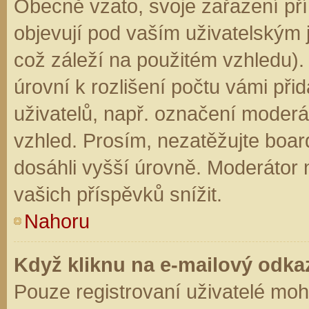
Obecně vzato, svoje zařazení př
objevují pod vaším uživatelským
což záleží na použitém vzhledu).
úrovní k rozlišení počtu vámi přid
uživatelů, např. označení moderá
vzhled. Prosím, nezatěžujte boar
dosáhli vyšší úrovně. Moderátor
vašich příspěvků snížit.
Nahoru
Když kliknu na e-mailový odkaz
Pouze registrovaní uživatelé moh