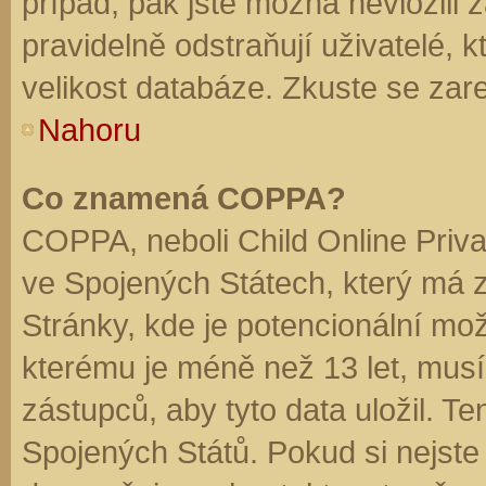
případ, pak jste možná nevložili 
pravidelně odstraňují uživatelé, k
velikost databáze. Zkuste se zare
Nahoru
Co znamená COPPA?
COPPA, neboli Child Online Priva
ve Spojených Státech, který má z
Stránky, kde je potencionální mož
kterému je méně než 13 let, mus
zástupců, aby tyto data uložil. Te
Spojených Států. Pokud si nejste jis