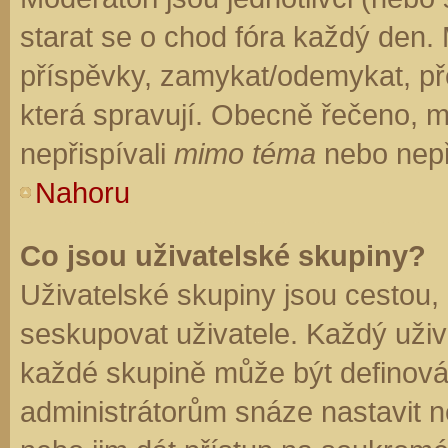
starat se o chod fóra každý den.
příspěvky, zamykat/odemykat, př
která spravují. Obecně řečeno, mo
nepřispívali
mimo téma
nebo nepři
Nahoru
Co jsou uživatelské skupiny?
Uživatelské skupiny jsou cestou,
seskupovat uživatele. Každý uživa
každé skupině může být definován
administrátorům snáze nastavit n