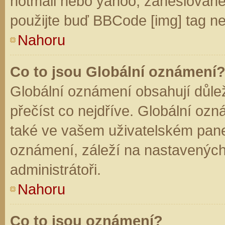
hotmail nebo yahoo, zaheslované
použijte buď BBCode [img] tag ne
Nahoru
Co to jsou Globální oznámení
Globální oznámení obsahují důleži
přečíst co nejdříve. Globální oz
také ve vašem uživatelském panelu
oznámení, záleží na nastavených
administrátoři.
Nahoru
Co to jsou oznámení?