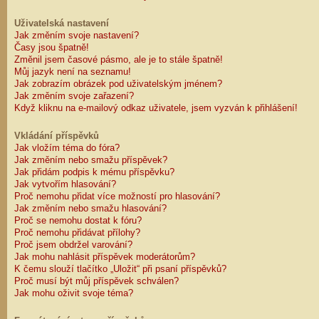
Uživatelská nastavení
Jak změním svoje nastavení?
Časy jsou špatně!
Změnil jsem časové pásmo, ale je to stále špatně!
Můj jazyk není na seznamu!
Jak zobrazím obrázek pod uživatelským jménem?
Jak změním svoje zařazení?
Když kliknu na e-mailový odkaz uživatele, jsem vyzván k přihlášení!
Vkládání příspěvků
Jak vložím téma do fóra?
Jak změním nebo smažu příspěvek?
Jak přidám podpis k mému příspěvku?
Jak vytvořím hlasování?
Proč nemohu přidat více možností pro hlasování?
Jak změním nebo smažu hlasování?
Proč se nemohu dostat k fóru?
Proč nemohu přidávat přílohy?
Proč jsem obdržel varování?
Jak mohu nahlásit příspěvek moderátorům?
K čemu slouží tlačítko „Uložit“ při psaní příspěvků?
Proč musí být můj příspěvek schválen?
Jak mohu oživit svoje téma?