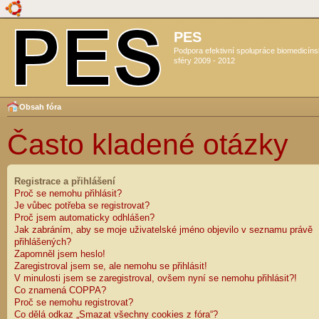
PES
Podpora efektivní spolupráce biomedicín
sféry 2009 - 2012
Obsah fóra
Často kladené otázky
Registrace a přihlášení
Proč se nemohu přihlásit?
Je vůbec potřeba se registrovat?
Proč jsem automaticky odhlášen?
Jak zabráním, aby se moje uživatelské jméno objevilo v seznamu právě
přihlášených?
Zapomněl jsem heslo!
Zaregistroval jsem se, ale nemohu se přihlásit!
V minulosti jsem se zaregistroval, ovšem nyní se nemohu přihlásit?!
Co znamená COPPA?
Proč se nemohu registrovat?
Co dělá odkaz „Smazat všechny cookies z fóra“?