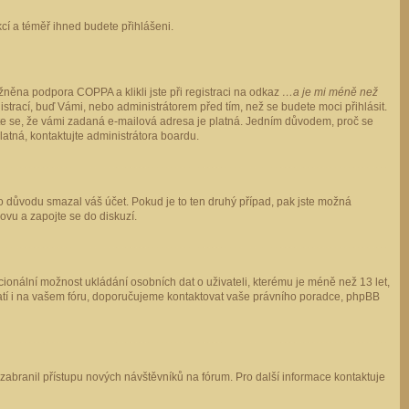
ukcí a téměř ihned budete přihlášeni.
něna podpora COPPA a klikli jste při registraci na odkaz
…a je mi méně než
istrací, buď Vámi, nebo administrátorem před tím, než se budete moci přihlásit.
stěte se, že vámi zadaná e-mailová adresa je platná. Jedním důvodem, proč se
 platná, kontaktujte administrátora boardu.
ho důvodu smazal váš účet. Pokud je to ten druhý případ, pak jste možná
novu a zapojte se do diskuzí.
cionální možnost ukládání osobních dat o uživateli, kterému je méně než 13 let,
o platí i na vašem fóru, doporučujeme kontaktovat vaše právního poradce, phpBB
y zabranil přístupu nových návštěvníků na fórum. Pro další informace kontaktuje