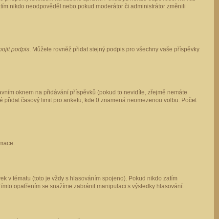
 zatím nikdo neodpověděl nebo pokud moderátor či administrátor změnili
pojit podpis
. Můžete rovněž přidat stejný podpis pro všechny vaše příspěvky
vním oknem na přidávání příspěvků (pokud to nevidíte, zřejmě nemáte
ké přidat časový limit pro anketu, kde 0 znamená neomezenou volbu. Počet
rmace.
ek v tématu (toto je vždy s hlasováním spojeno). Pokud nikdo zatím
Tímto opatřením se snažíme zabránit manipulaci s výsledky hlasování.