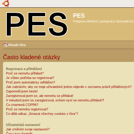
PES
Podpora efektivní spolupráce biomedicíns
Obsah fóra
Často kladené otázky
Registrace a přihlášení
Proč se nemohu přihlásit?
Je vůbec potřeba se registrovat?
Proč jsem automaticky odhlášen?
Jak zabráním, aby se moje uživatelské jméno objevilo v seznamu právě přihlášených?
Zapomněl jsem heslo!
Zaregistroval jsem se, ale nemohu se přihlásit!
V minulosti jsem se zaregistroval, ovšem nyní se nemohu přihlásit?!
Co znamená COPPA?
Proč se nemohu registrovat?
Co dělá odkaz „Smazat všechny cookies z fóra“?
Uživatelská nastavení
Jak změním svoje nastavení?
Časy jsou špatně!