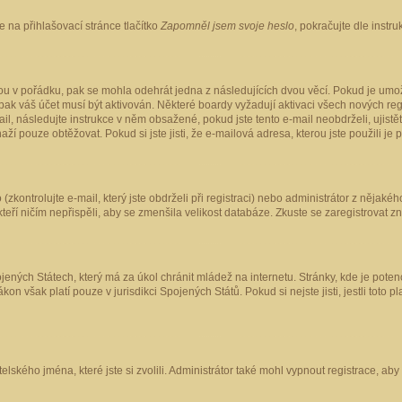
 na přihlašovací stránce tlačítko
Zapomněl jsem svoje heslo
, pokračujte dle instr
ou v pořádku, pak se mohla odehrát jedna z následujících dvou věcí. Pokud je umož
pak váš účet musí být aktivován. Některé boardy vyžadují aktivaci všech nových reg
-mail, následujte instrukce v něm obsažené, pokud jste tento e-mail neobdrželi, uji
naží pouze obtěžovat. Pokud si jste jisti, že e-mailová adresa, kterou jste použili je
kontrolujte e-mail, který jste obdrželi při registraci) nebo administrátor z nějaké
 kteří ničím nepřispěli, aby se zmenšila velikost databáze. Zkuste se zaregistrovat z
ených Státech, který má za úkol chránit mládež na internetu. Stránky, kde je poten
kon však platí pouze v jurisdikci Spojených Států. Pokud si nejste jisti, jestli tot
elského jména, které jste si zvolili. Administrátor také mohl vypnout registrace, ab