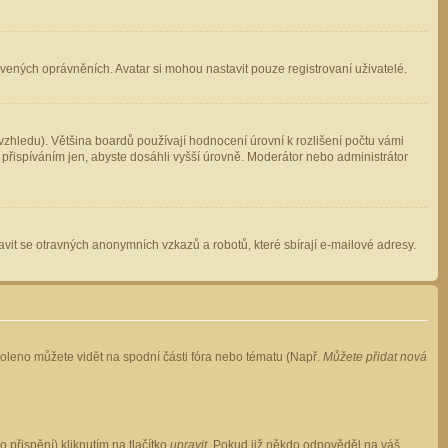
avených oprávněních. Avatar si mohou nastavit pouze registrovaní uživatelé.
zhledu). Většina boardů používají hodnocení úrovní k rozlišení počtu vámi
 přispíváním jen, abyste dosáhli vyšší úrovně. Moderátor nebo administrátor
vit se otravných anonymních vzkazů a robotů, které sbírají e-mailové adresy.
voleno můžete vidět na spodní části fóra nebo tématu (Např.
Můžete přidat nová
přispění) kliknutím na tlačítko
upravit
. Pokud již někdo odpověděl na váš