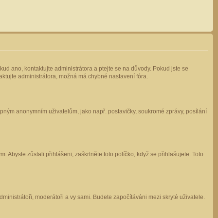
kud ano, kontaktujte administrátora a ptejte se na důvody. Pokud jste se
ntaktujte administrátora, možná má chybné nastavení fóra.
stupným anonymním uživatelům, jako např. postavičky, soukromé zprávy, posílání
 Abyste zůstali přihlášeni, zaškrtněte toto políčko, když se přihlašujete. Toto
administrátoři, moderátoři a vy sami. Budete započítáváni mezi skryté uživatele.