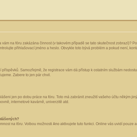
yla vám na fóru zakázána činnost (v takovém případě se tato skutečnost zobrazí)? Po
 zkontrolujte přihlašovací jméno a heslo. Obvykle toto bývá problém a pokud není, ko
ládání příspěvků. Samozřejmě, že registrace vám dá přístup k ostatním službám nedo
čujeme. Zabere to jen pár chvil.
hlášeni jen po dobu práce na fóru. Toto má zabránit zneužití vašeho účtu někým jiným.
ovně, internetové kavárně, univerzitě atd.
ihlášených?
omnost na fóru
. Volbou možnosti
Ano
aktivujete tuto funkci. Online vás uvidí pouze 