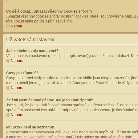
Co dělá odkaz „Smazat všechny cookies z fóra“?
„Smazat všechny cookies z fóra“ odstraní cookies, které jsou vytvořené phpBB a
fóra pokud máte potíže s přihlašováním.
Nahoru
Uživatelská nastavení
Jak změním svoje nastavení?
Všechna vaše nastavení (pokud jste registrováni) jsou uložena v databázi. Ke 
Nahoru
Časy jsou špatně!
Časy jsou téměř vždy v pořádku, ovšem to, co vidíte jsou časy zobrazené v jin
mohou měnit jen registrovaní uživatelé. Anonymním uživatelům bude vždy zobr
Nahoru
Změnil jsem časové pásmo, ale je to stále špatně!
Jste si jisti, že jste zadali časové pásmo správně, a přesto se čas liší od to
správném nastavení čas pořád neodpovídá tomu současnému, je čas špatně na
Nahoru
Můj jazyk není na seznamu!
Administrátor nenainstaloval vaši lokalizaci nebo nikdo nepřeložil fórum do va
k nalezení na webových stránkách phpBB (viz odkaz na stránkách fóra dole).