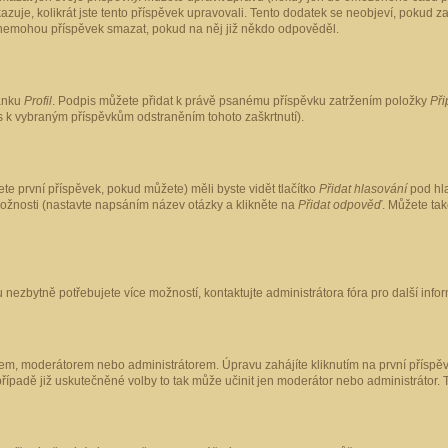
kazuje, kolikrát jste tento příspěvek upravovali. Tento dodatek se neobjeví, pokud
lé nemohou příspěvek smazat, pokud na něj již někdo odpověděl.
ránku
Profil
. Podpis můžete přidat k právě psanému příspěvku zatržením položky
Při
is k vybraným příspěvkům odstraněním tohoto zaškrtnutí).
te první příspěvek, pokud můžete) měli byste vidět tlačítko
Přidat hlasování
pod hla
možnosti (nastavte napsáním název otázky a klikněte na
Přidat odpověď
. Můžete ta
 nezbytně potřebujete více možností, kontaktujte administrátora fóra pro další info
em, moderátorem nebo administrátorem. Úpravu zahájíte kliknutím na první příspěv
ípadě již uskutečněné volby to tak může učinit jen moderátor nebo administrátor. 