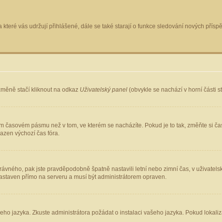
 které vás udržují přihlášené, dále se také starají o funkce sledování nových pří
změně stačí kliknout na odkaz
Uživatelský panel
(obvykle se nachází v horní části 
ém časovém pásmu než v tom, ve kterém se nacházíte. Pokud je to tak, změňte si ča
azen výchozí čas fóra.
ho správného, pak jste pravděpodobně špatně nastavili letní nebo zimní čas, v uživ
staven přímo na serveru a musí být administrátorem opraven.
šeho jazyka. Zkuste administrátora požádat o instalaci vašeho jazyka. Pokud lokaliz