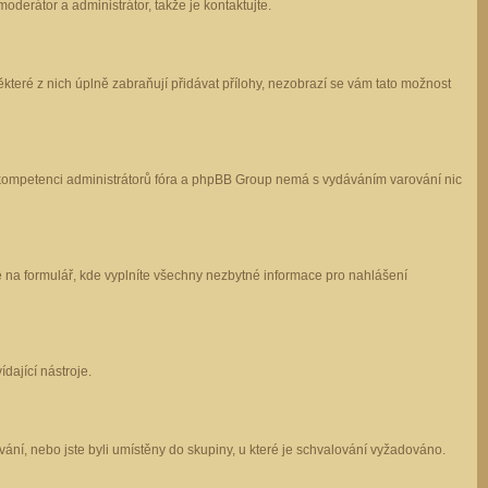
oderátor a administrátor, takže je kontaktujte.
které z nich úplně zabraňují přidávat přílohy, nezobrazí se vám tato možnost
 v kompetenci administrátorů fóra a phpBB Group nemá s vydáváním varování nic
e na formulář, kde vyplníte všechny nezbytné informace pro nahlášení
dající nástroje.
ání, nebo jste byli umístěny do skupiny, u které je schvalování vyžadováno.