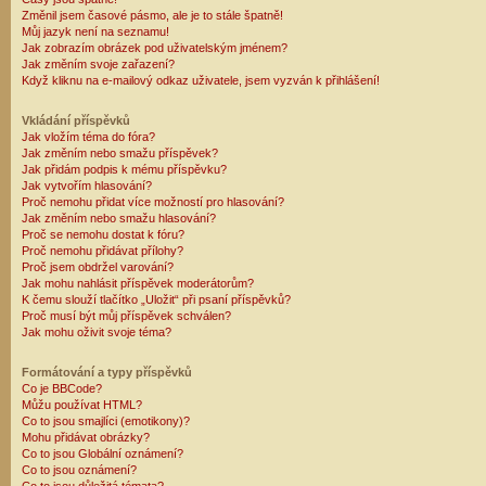
Změnil jsem časové pásmo, ale je to stále špatně!
Můj jazyk není na seznamu!
Jak zobrazím obrázek pod uživatelským jménem?
Jak změním svoje zařazení?
Když kliknu na e-mailový odkaz uživatele, jsem vyzván k přihlášení!
Vkládání příspěvků
Jak vložím téma do fóra?
Jak změním nebo smažu příspěvek?
Jak přidám podpis k mému příspěvku?
Jak vytvořím hlasování?
Proč nemohu přidat více možností pro hlasování?
Jak změním nebo smažu hlasování?
Proč se nemohu dostat k fóru?
Proč nemohu přidávat přílohy?
Proč jsem obdržel varování?
Jak mohu nahlásit příspěvek moderátorům?
K čemu slouží tlačítko „Uložit“ při psaní příspěvků?
Proč musí být můj příspěvek schválen?
Jak mohu oživit svoje téma?
Formátování a typy příspěvků
Co je BBCode?
Můžu používat HTML?
Co to jsou smajlíci (emotikony)?
Mohu přidávat obrázky?
Co to jsou Globální oznámení?
Co to jsou oznámení?