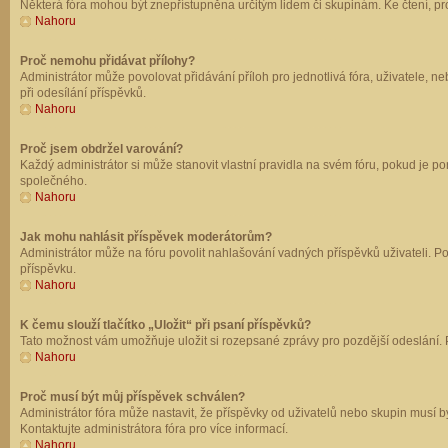
Některá fóra mohou být znepřístupněna určitým lidem či skupinám. Ke čtení, prohl
Nahoru
Proč nemohu přidávat přílohy?
Administrátor může povolovat přidávání příloh pro jednotlivá fóra, uživatele, 
při odesílání příspěvků.
Nahoru
Proč jsem obdržel varování?
Každý administrátor si může stanovit vlastní pravidla na svém fóru, pokud je 
společného.
Nahoru
Jak mohu nahlásit příspěvek moderátorům?
Administrátor může na fóru povolit nahlašování vadných příspěvků uživateli. P
příspěvku.
Nahoru
K čemu slouží tlačítko „Uložit“ při psaní příspěvků?
Tato možnost vám umožňuje uložit si rozepsané zprávy pro pozdější odeslání. Pr
Nahoru
Proč musí být můj příspěvek schválen?
Administrátor fóra může nastavit, že příspěvky od uživatelů nebo skupin musí 
Kontaktujte administrátora fóra pro více informací.
Nahoru