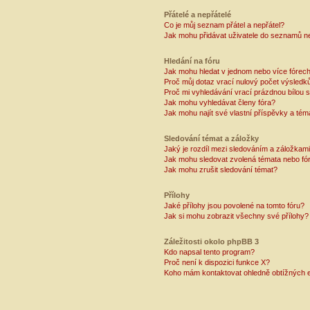
Přátelé a nepřátelé
Co je můj seznam přátel a nepřátel?
Jak mohu přidávat uživatele do seznamů ne
Hledání na fóru
Jak mohu hledat v jednom nebo více fórec
Proč můj dotaz vrací nulový počet výsledk
Proč mi vyhledávání vrací prázdnou bílou s
Jak mohu vyhledávat členy fóra?
Jak mohu najít své vlastní příspěvky a tém
Sledování témat a záložky
Jaký je rozdíl mezi sledováním a záložkam
Jak mohu sledovat zvolená témata nebo fó
Jak mohu zrušit sledování témat?
Přílohy
Jaké přílohy jsou povolené na tomto fóru?
Jak si mohu zobrazit všechny své přílohy?
Záležitosti okolo phpBB 3
Kdo napsal tento program?
Proč není k dispozici funkce X?
Koho mám kontaktovat ohledně obtížných e-