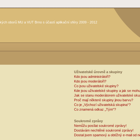
kých oborů MU a VUT Brno s účastí aplikační sféry 2009 - 2012
Uživatelské úrovně a skupiny
Kdo jsou administrátoři?
Kdo jsou moderátoři?
Co jsou uživatelské skupiny?
Kde jsou uživatelské skupiny a jak se mohu
Jak se stanu moderátorem uživatelské sku
Proč mají některé skupiny jinou barvu?
Co je „Výchozí uživatelská skupina“?
Co znamená odkaz „Tým“?
Soukromé zprávy
Nemůžu posílat soukromé zprávy!
Dostávám nechtěné soukromé zprávy!
Dostal jsem spamový a obtížný e-mail od n