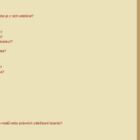
bo je z nich odebírat?
h?
ů?
tránku!?
ata?
i?
ra?
mailů nebo právních záležitostí boardu?