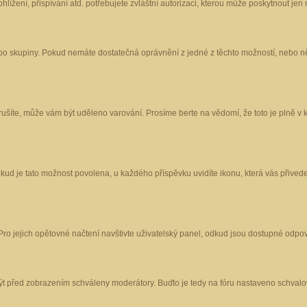
ížení, přispívání atd. potřebujete zvláštní autorizaci, kterou může poskytnout jen m
nebo skupiny. Pokud nemáte dostatečná oprávnění z jedné z těchto možností, nebo ně
porušíte, může vám být uděleno varování. Prosíme berte na vědomí, že toto je plně
okud je tato možnost povolena, u každého příspěvku uvidíte ikonu, která vás přived
o jejich opětovné načtení navštivte uživatelský panel, odkud jsou dostupné odpoví
být před zobrazením schváleny moderátory. Buďto je tedy na fóru nastaveno schvalov