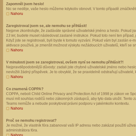
Zapomněl jsem heslo!
Nic se neděje, vaše heslo můžeme kdykoliv obnovit. V tomto případě zmáčkněte
Nahoru
Zaregistroval jsem se, ale nemohu se přihlásit!
Nejprve zkontrolujte, že zadáváte správné uživatelské jméno a heslo. Pokud js
13 let
, budete muset následovat zaslané instrukce. Pokud toto není ten případ, 
Když jste se registrovali, byli byste k tomuto vyzváni. Pokud vám byl zaslán e
aktivace používá, je zmenšit možnost výskytu
nežádoucích
uživatelů, kteří se s
Nahoru
V minulosti jsem se zaregistroval, ovšem nyní se nemohu přihlásit?!
Nejpravděpodobnější důvody: zadali jste chybné uživatelské jméno nebo heslo (z
nevložili žádný příspěvek. Je to obvyklé, že se pravidelně odstraňují uživatelé,
Nahoru
Co znamená COPPA?
COPPA, neboli Child Online Privacy and Protection Act of 1998 je zákon ve Spoj
musí mít souhlas rodičů nebo zákonných zástupců, aby tyto data uložil. Tento zá
Teams nemůže a nebude poskytovat právni podporu v jakémkoliv kontextu.
Nahoru
Proč se nemohu registrovat?
Je možné, že vlastník fóra zabanoval vaši IP adresu nebo zakázal použití uživat
administrátora fóra.
Nahoru