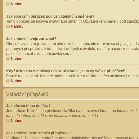
Nahoru
Jak zobrazím obrázek pod uživatelským jménem?
Tento obrázek se nazývá avatar. Lze změnit v Uživatelském panelu pod záložkou 
Nahoru
Jak změním svoje zařazení?
Obecně vzato, svoje zařazení přímo změnit nemůžete (úrovně se objevují pod v
přidaných příspěvků a k identifikaci určitých uživatelů, např. označení moderá
pak může počet vašich příspěvků snížit.
Nahoru
Když kliknu na e-mailový odkaz uživatele, jsem vyzván k přihlášení!
Pouze registrovaní uživatelé mohou posílat e-mail lidem přes nastavený e-mailo
Nahoru
Vkládání příspěvků
Jak vložím téma do fóra?
Jednoduše. Klikněte na příslušné tlačítko na obrazovce fóra nebo tématu. Možn
téma do tohoto fóra, Můžete hlasovat v tomto fóru, atd.
).
Nahoru
Jak změním nebo smažu příspěvek?
V případě, že nejste moderátor nebo administrátor, tak můžete upravovat nebo 