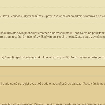
Profil. Způsoby jakými si můžete upravit avatar závisí na administrátorovi a nast
aším uživatelským jménem v tématech a na vašem profilu, což záleží na použitém v
torů a administrátorů může mít zvláštní vzhled. Prosím, nezatěžujte board zbytečným
vý formulář (pokud administrátor tuto možnost povolil). Toto opatření umožňuje zba
á bude nutné se registrovat, než budete moci přispět do diskuze. To, co vám je po
mazat jen svoje příspěvky. Můžete upravit zprávu (někdy jen do omezeného času po 