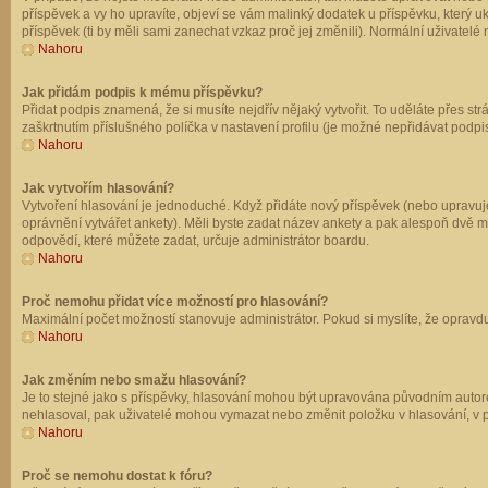
příspěvek a vy ho upravíte, objeví se vám malinký dodatek u příspěvku, který u
příspěvek (ti by měli sami zanechat vzkaz proč jej změnili). Normální uživate
Nahoru
Jak přidám podpis k mému příspěvku?
Přidat podpis znamená, že si musíte nejdřív nějaký vytvořit. To uděláte přes st
zaškrtnutím příslušného políčka v nastavení profilu (je možné nepřidávat podp
Nahoru
Jak vytvořím hlasování?
Vytvoření hlasování je jednoduché. Když přidáte nový příspěvek (nebo upravuje
oprávnění vytvářet ankety). Měli byste zadat název ankety a pak alespoň dvě 
odpovědí, které můžete zadat, určuje administrátor boardu.
Nahoru
Proč nemohu přidat více možností pro hlasování?
Maximální počet možností stanovuje administrátor. Pokud si myslíte, že opravdu
Nahoru
Jak změním nebo smažu hlasování?
Je to stejné jako s příspěvky, hlasování mohou být upravována původním autor
nehlasoval, pak uživatelé mohou vymazat nebo změnit položku v hlasování, v př
Nahoru
Proč se nemohu dostat k fóru?