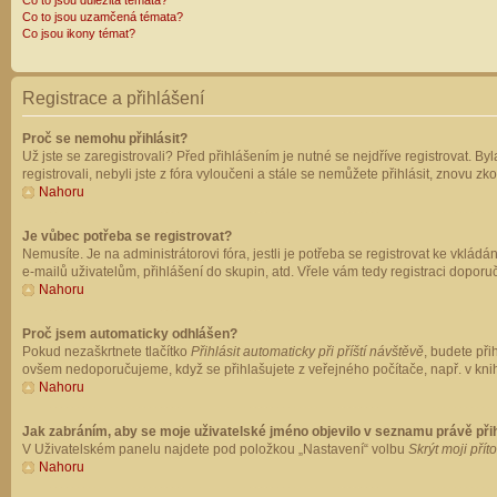
Co to jsou důležitá témata?
Co to jsou uzamčená témata?
Co jsou ikony témat?
Registrace a přihlášení
Proč se nemohu přihlásit?
Už jste se zaregistrovali? Před přihlášením je nutné se nejdříve registrovat. B
registrovali, nebyli jste z fóra vyloučeni a stále se nemůžete přihlásit, znovu
Nahoru
Je vůbec potřeba se registrovat?
Nemusíte. Je na administrátorovi fóra, jestli je potřeba se registrovat ke vk
e-mailů uživatelům, přihlášení do skupin, atd. Vřele vám tedy registraci doporu
Nahoru
Proč jsem automaticky odhlášen?
Pokud nezaškrtnete tlačítko
Přihlásit automaticky při příští návštěvě
, budete při
ovšem nedoporučujeme, když se přihlašujete z veřejného počítače, např. v knih
Nahoru
Jak zabráním, aby se moje uživatelské jméno objevilo v seznamu právě př
V Uživatelském panelu najdete pod položkou „Nastavení“ volbu
Skrýt moji přít
Nahoru