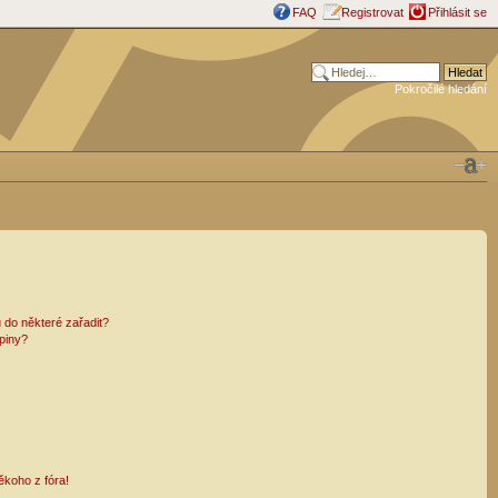
FAQ
Registrovat
Přihlásit se
Pokročilé hledání
 do některé zařadit?
piny?
ěkoho z fóra!