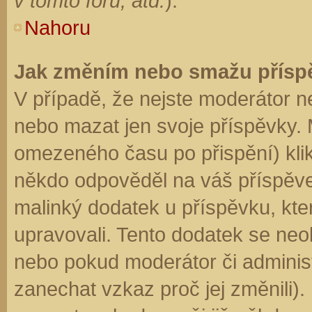
v tomto fóru, atd.
).
Nahoru
Jak změním nebo smažu přísp
V případě, že nejste moderátor n
nebo mazat jen svoje příspěvky. 
omezeného času po přispění) klik
někdo odpověděl na váš příspěve
malinký dodatek u příspěvku, kter
upravovali. Tento dodatek se neo
nebo pokud moderátor či administr
zanechat vzkaz proč jej změnili)