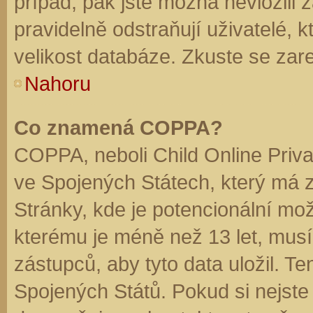
případ, pak jste možná nevložili 
pravidelně odstraňují uživatelé, k
velikost databáze. Zkuste se zare
Nahoru
Co znamená COPPA?
COPPA, neboli Child Online Priva
ve Spojených Státech, který má z
Stránky, kde je potencionální mož
kterému je méně než 13 let, mus
zástupců, aby tyto data uložil. Te
Spojených Států. Pokud si nejste jis