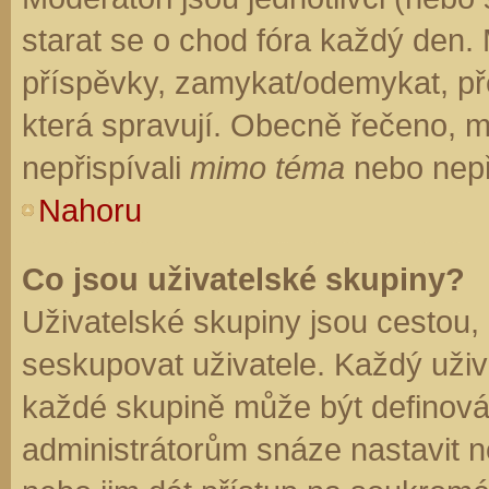
starat se o chod fóra každý den.
příspěvky, zamykat/odemykat, př
která spravují. Obecně řečeno, mo
nepřispívali
mimo téma
nebo nepři
Nahoru
Co jsou uživatelské skupiny?
Uživatelské skupiny jsou cestou,
seskupovat uživatele. Každý uživa
každé skupině může být definován
administrátorům snáze nastavit n