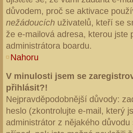
důvodem, proč se aktivace použí
nežádoucích
uživatelů, kteří se s
že e-mailová adresa, kterou jste p
administrátora boardu.
Nahoru
V minulosti jsem se zaregistr
přihlásit?!
Nejpravděpodobnější důvody: zad
heslo (zkontrolujte e-mail, který j
administrátor z nějakého důvodu 