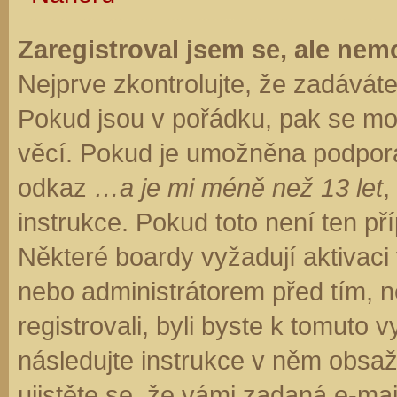
Zaregistroval jsem se, ale nemo
Nejprve zkontrolujte, že zadávát
Pokud jsou v pořádku, pak se moh
věcí. Pokud je umožněna podpora C
odkaz
…a je mi méně než 13 let
,
instrukce. Pokud toto není ten př
Některé boardy vyžadují aktivaci
nebo administrátorem před tím, ne
registrovali, byli byste k tomuto
následujte instrukce v něm obsaže
ujistěte se, že vámi zadaná e-ma