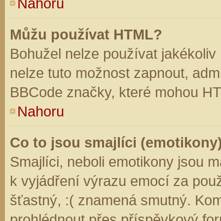
Nahoru
Můžu používat HTML?
Bohužel nelze používat jakékoliv
nelze tuto možnost zapnout, admi
BBCode značky, které mohou HT
Nahoru
Co to jsou smajlíci (emotikony
Smajlíci, neboli emotikony jsou m
k vyjádření výrazu emocí za použ
šťastný, :( znamená smutný. Kom
prohlédnout přes příspěvkový for