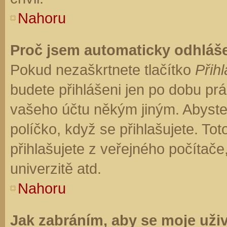
Nahoru
Proč jsem automaticky odhláš
Pokud nezaškrtnete tlačítko
Přihl
budete přihlášeni jen po dobu prá
vašeho účtu někým jiným. Abyste z
políčko, když se přihlašujete. T
přihlašujete z veřejného počítače
univerzitě atd.
Nahoru
Jak zabráním, aby se moje uži