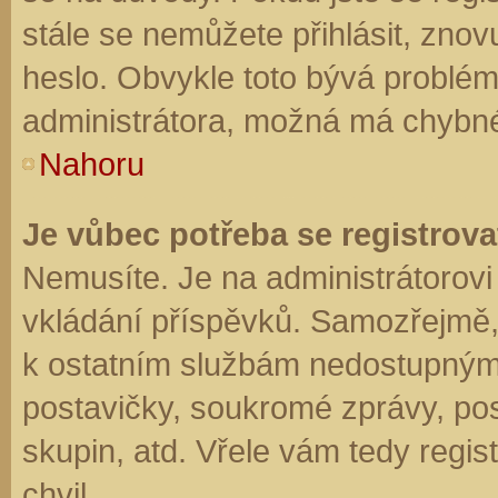
stále se nemůžete přihlásit, znov
heslo. Obvykle toto bývá problém
administrátora, možná má chybné
Nahoru
Je vůbec potřeba se registrova
Nemusíte. Je na administrátorovi f
vkládání příspěvků. Samozřejmě,
k ostatním službám nedostupným
postavičky, soukromé zprávy, posí
skupin, atd. Vřele vám tedy regis
chvil.