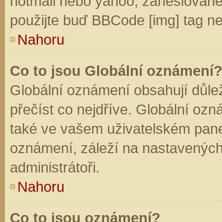
hotmail nebo yahoo, zaheslované
použijte buď BBCode [img] tag ne
Nahoru
Co to jsou Globální oznámení
Globální oznámení obsahují důleži
přečíst co nejdříve. Globální oz
také ve vašem uživatelském panelu
oznámení, záleží na nastavených
administrátoři.
Nahoru
Co to jsou oznámení?