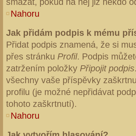
smazat, pokud na něj již někdo o
Nahoru
Jak přidám podpis k mému př
Přidat podpis znamená, že si musí
přes stránku
Profil
. Podpis můžet
zatržením položky
Připojit podpis
všechny vaše příspěvky zaškrtnu
profilu (je možné nepřidávat po
tohoto zaškrtnutí).
Nahoru
Jak vytvořím hlasování?