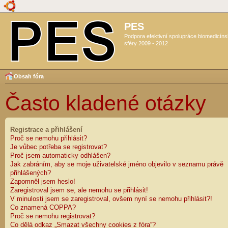
PES
Podpora efektivní spolupráce biomedicín
sféry 2009 - 2012
Obsah fóra
Často kladené otázky
Registrace a přihlášení
Proč se nemohu přihlásit?
Je vůbec potřeba se registrovat?
Proč jsem automaticky odhlášen?
Jak zabráním, aby se moje uživatelské jméno objevilo v seznamu právě
přihlášených?
Zapomněl jsem heslo!
Zaregistroval jsem se, ale nemohu se přihlásit!
V minulosti jsem se zaregistroval, ovšem nyní se nemohu přihlásit?!
Co znamená COPPA?
Proč se nemohu registrovat?
Co dělá odkaz „Smazat všechny cookies z fóra“?