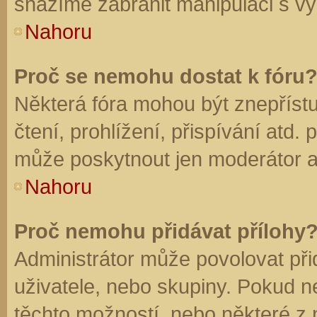
snažíme zabránit manipulaci s vý
Nahoru
Proč se nemohu dostat k fóru
Některá fóra mohou být znepříst
čtení, prohlížení, přispívání atd. 
může poskytnout jen moderátor a a
Nahoru
Proč nemohu přidávat přílohy
Administrátor může povolovat přid
uživatele, nebo skupiny. Pokud 
těchto možností, nebo některé z n