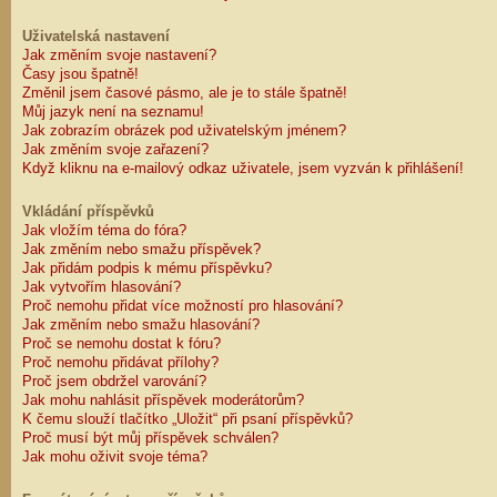
Uživatelská nastavení
Jak změním svoje nastavení?
Časy jsou špatně!
Změnil jsem časové pásmo, ale je to stále špatně!
Můj jazyk není na seznamu!
Jak zobrazím obrázek pod uživatelským jménem?
Jak změním svoje zařazení?
Když kliknu na e-mailový odkaz uživatele, jsem vyzván k přihlášení!
Vkládání příspěvků
Jak vložím téma do fóra?
Jak změním nebo smažu příspěvek?
Jak přidám podpis k mému příspěvku?
Jak vytvořím hlasování?
Proč nemohu přidat více možností pro hlasování?
Jak změním nebo smažu hlasování?
Proč se nemohu dostat k fóru?
Proč nemohu přidávat přílohy?
Proč jsem obdržel varování?
Jak mohu nahlásit příspěvek moderátorům?
K čemu slouží tlačítko „Uložit“ při psaní příspěvků?
Proč musí být můj příspěvek schválen?
Jak mohu oživit svoje téma?