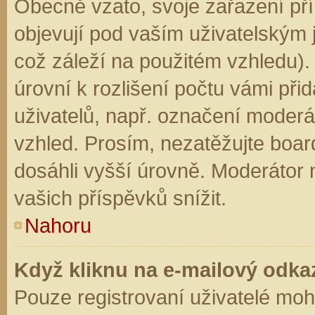
Obecně vzato, svoje zařazení př
objevují pod vaším uživatelským
což záleží na použitém vzhledu).
úrovní k rozlišení počtu vámi přid
uživatelů, např. označení moderá
vzhled. Prosím, nezatěžujte boar
dosáhli vyšší úrovně. Moderátor
vašich příspěvků snížit.
Nahoru
Když kliknu na e-mailový odkaz
Pouze registrovaní uživatelé moh