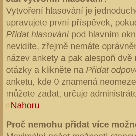
Vytvoření hlasování je jednoduch
upravujete první příspěvek, pokud
Přidat hlasování
pod hlavním okn
nevidíte, zřejmě nemáte oprávněn
název ankety a pak alespoň dvě
otázky a klikněte na
Přidat odpo
anketu, kde 0 znamená neomezen
můžete zadat, určuje administrát
Nahoru
Proč nemohu přidat více možno