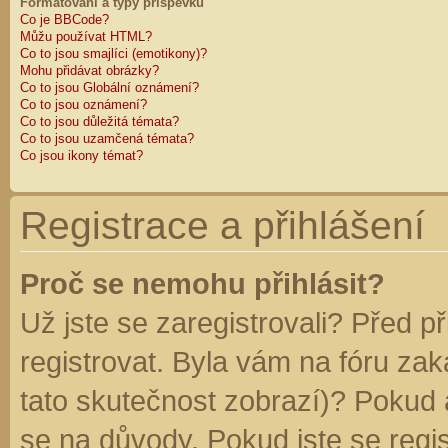
Formátování a typy příspěvků
Co je BBCode?
Můžu používat HTML?
Co to jsou smajlíci (emotikony)?
Mohu přidávat obrázky?
Co to jsou Globální oznámení?
Co to jsou oznámení?
Co to jsou důležitá témata?
Co to jsou uzamčená témata?
Co jsou ikony témat?
Registrace a přihlášení
Proč se nemohu přihlásit?
Už jste se zaregistrovali? Před p
registrovat. Byla vám na fóru za
tato skutečnost zobrazí)? Pokud a
se na důvody. Pokud jste se regist