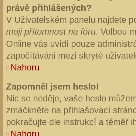
právě přihlášených?
V Uživatelském panelu najdete p
moji přítomnost na fóru
. Volbou 
Online vás uvidí pouze administrá
započítáváni mezi skryté uživatel
Nahoru
Zapomněl jsem heslo!
Nic se neděje, vaše heslo můžem
zmáčkněte na přihlašovací stránc
pokračujte dle instrukcí a téměř i
Nahoru