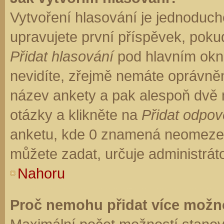
Vytvoření hlasování je jednoduch
upravujete první příspěvek, pokud
Přidat hlasování
pod hlavním okn
nevidíte, zřejmě nemáte oprávněn
název ankety a pak alespoň dvě
otázky a klikněte na
Přidat odpo
anketu, kde 0 znamená neomezen
můžete zadat, určuje administrát
Nahoru
Proč nemohu přidat více možno