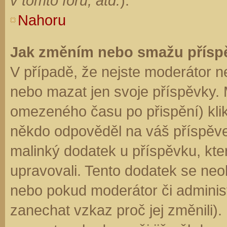
v tomto fóru, atd.
).
Nahoru
Jak změním nebo smažu přísp
V případě, že nejste moderátor n
nebo mazat jen svoje příspěvky. 
omezeného času po přispění) klik
někdo odpověděl na váš příspěve
malinký dodatek u příspěvku, kter
upravovali. Tento dodatek se neo
nebo pokud moderátor či administr
zanechat vzkaz proč jej změnili)