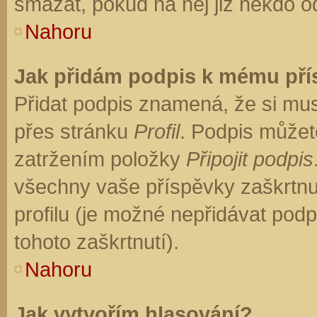
smazat, pokud na něj již někdo o
Nahoru
Jak přidám podpis k mému př
Přidat podpis znamená, že si musí
přes stránku
Profil
. Podpis můžet
zatržením položky
Připojit podpis
všechny vaše příspěvky zaškrtnu
profilu (je možné nepřidávat po
tohoto zaškrtnutí).
Nahoru
Jak vytvořím hlasování?