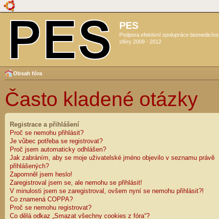
PES
Podpora efektivní spolupráce biomedicín
sféry 2009 - 2012
Obsah fóra
Často kladené otázky
Registrace a přihlášení
Proč se nemohu přihlásit?
Je vůbec potřeba se registrovat?
Proč jsem automaticky odhlášen?
Jak zabráním, aby se moje uživatelské jméno objevilo v seznamu právě
přihlášených?
Zapomněl jsem heslo!
Zaregistroval jsem se, ale nemohu se přihlásit!
V minulosti jsem se zaregistroval, ovšem nyní se nemohu přihlásit?!
Co znamená COPPA?
Proč se nemohu registrovat?
Co dělá odkaz „Smazat všechny cookies z fóra“?