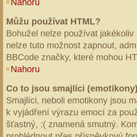
Nahoru
Můžu používat HTML?
Bohužel nelze používat jakékoliv
nelze tuto možnost zapnout, admi
BBCode značky, které mohou HT
Nahoru
Co to jsou smajlíci (emotikony
Smajlíci, neboli emotikony jsou m
k vyjádření výrazu emocí za použ
šťastný, :( znamená smutný. Kom
prohlédnout přes příspěvkový for