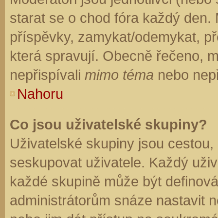
starat se o chod fóra každý den.
příspěvky, zamykat/odemykat, př
která spravují. Obecně řečeno, mo
nepřispívali
mimo téma
nebo nepři
Nahoru
Co jsou uživatelské skupiny?
Uživatelské skupiny jsou cestou,
seskupovat uživatele. Každý uživa
každé skupině může být definován
administrátorům snáze nastavit n