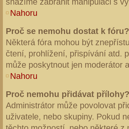
snažíme zabránit manipulaci s vý
Nahoru
Proč se nemohu dostat k fóru
Některá fóra mohou být znepříst
čtení, prohlížení, přispívání atd. 
může poskytnout jen moderátor a a
Nahoru
Proč nemohu přidávat přílohy
Administrátor může povolovat přid
uživatele, nebo skupiny. Pokud 
těchto možností, nebo některé z n