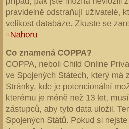
případ, pak jste možná nevložili 
pravidelně odstraňují uživatelé, k
velikost databáze. Zkuste se zare
Nahoru
Co znamená COPPA?
COPPA, neboli Child Online Priva
ve Spojených Státech, který má z
Stránky, kde je potencionální mož
kterému je méně než 13 let, mus
zástupců, aby tyto data uložil. Te
Spojených Států. Pokud si nejste jis