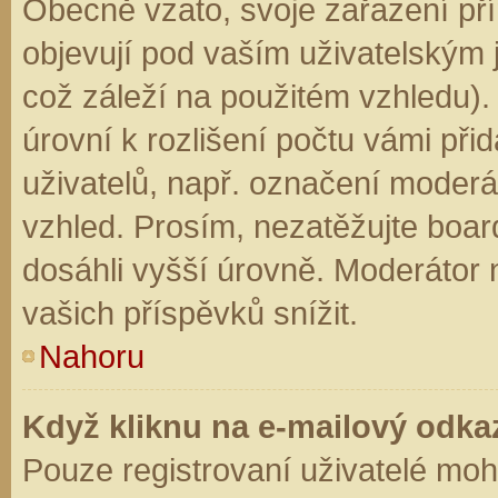
Obecně vzato, svoje zařazení př
objevují pod vaším uživatelským
což záleží na použitém vzhledu).
úrovní k rozlišení počtu vámi přid
uživatelů, např. označení moderá
vzhled. Prosím, nezatěžujte boar
dosáhli vyšší úrovně. Moderátor
vašich příspěvků snížit.
Nahoru
Když kliknu na e-mailový odkaz
Pouze registrovaní uživatelé moh