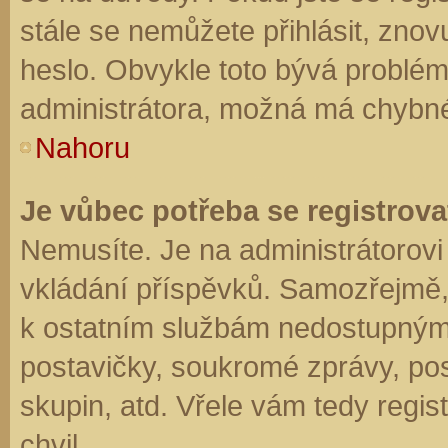
stále se nemůžete přihlásit, znov
heslo. Obvykle toto bývá problém
administrátora, možná má chybné
Nahoru
Je vůbec potřeba se registrova
Nemusíte. Je na administrátorovi f
vkládání příspěvků. Samozřejmě,
k ostatním službám nedostupným
postavičky, soukromé zprávy, posí
skupin, atd. Vřele vám tedy regis
chvil.