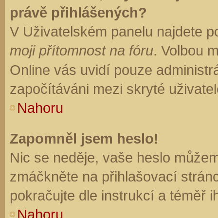
právě přihlášených?
V Uživatelském panelu najdete p
moji přítomnost na fóru
. Volbou 
Online vás uvidí pouze administrá
započítáváni mezi skryté uživatel
Nahoru
Zapomněl jsem heslo!
Nic se neděje, vaše heslo můžem
zmáčkněte na přihlašovací stránc
pokračujte dle instrukcí a téměř i
Nahoru