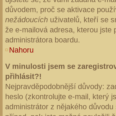
důvodem, proč se aktivace použí
nežádoucích
uživatelů, kteří se s
že e-mailová adresa, kterou jste p
administrátora boardu.
Nahoru
V minulosti jsem se zaregistr
přihlásit?!
Nejpravděpodobnější důvody: zad
heslo (zkontrolujte e-mail, který j
administrátor z nějakého důvodu 