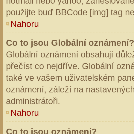
hotmail nebo yahoo, zaheslované
použijte buď BBCode [img] tag ne
Nahoru
Co to jsou Globální oznámení
Globální oznámení obsahují důleži
přečíst co nejdříve. Globální oz
také ve vašem uživatelském panelu
oznámení, záleží na nastavených
administrátoři.
Nahoru
Co to jsou oznámení?