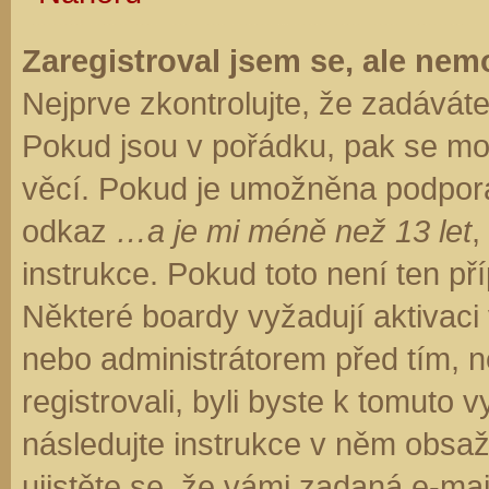
Zaregistroval jsem se, ale nemo
Nejprve zkontrolujte, že zadávát
Pokud jsou v pořádku, pak se moh
věcí. Pokud je umožněna podpora C
odkaz
…a je mi méně než 13 let
,
instrukce. Pokud toto není ten př
Některé boardy vyžadují aktivaci
nebo administrátorem před tím, ne
registrovali, byli byste k tomuto
následujte instrukce v něm obsaže
ujistěte se, že vámi zadaná e-ma