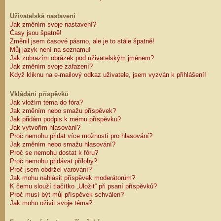
Uživatelská nastavení
Jak změním svoje nastavení?
Časy jsou špatně!
Změnil jsem časové pásmo, ale je to stále špatně!
Můj jazyk není na seznamu!
Jak zobrazím obrázek pod uživatelským jménem?
Jak změním svoje zařazení?
Když kliknu na e-mailový odkaz uživatele, jsem vyzván k přihlášení!
Vkládání příspěvků
Jak vložím téma do fóra?
Jak změním nebo smažu příspěvek?
Jak přidám podpis k mému příspěvku?
Jak vytvořím hlasování?
Proč nemohu přidat více možností pro hlasování?
Jak změním nebo smažu hlasování?
Proč se nemohu dostat k fóru?
Proč nemohu přidávat přílohy?
Proč jsem obdržel varování?
Jak mohu nahlásit příspěvek moderátorům?
K čemu slouží tlačítko „Uložit“ při psaní příspěvků?
Proč musí být můj příspěvek schválen?
Jak mohu oživit svoje téma?