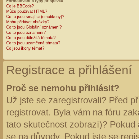
Formátování a typy příspěvků
Co je BBCode?
Můžu používat HTML?
Co to jsou smajlíci (emotikony)?
Mohu přidávat obrázky?
Co to jsou Globální oznámení?
Co to jsou oznámení?
Co to jsou důležitá témata?
Co to jsou uzamčená témata?
Co jsou ikony témat?
Registrace a přihlášení
Proč se nemohu přihlásit?
Už jste se zaregistrovali? Před p
registrovat. Byla vám na fóru za
tato skutečnost zobrazí)? Pokud a
se na důvody. Pokud jste se regist