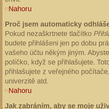
Nahoru
Proč jsem automaticky odhláš
Pokud nezaškrtnete tlačítko
Přihl
budete přihlášeni jen po dobu prá
vašeho účtu někým jiným. Abyste z
políčko, když se přihlašujete. T
přihlašujete z veřejného počítače
univerzitě atd.
Nahoru
Jak zabráním, aby se moje uži