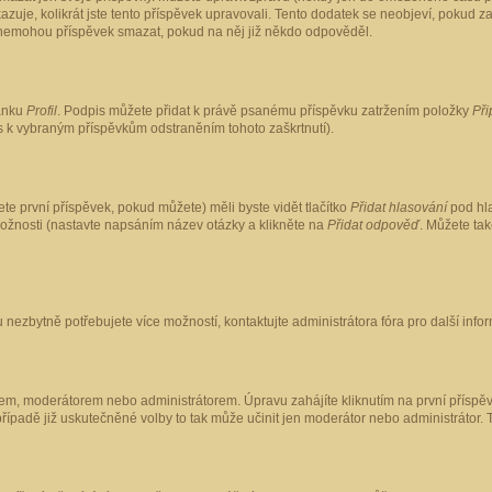
kazuje, kolikrát jste tento příspěvek upravovali. Tento dodatek se neobjeví, pokud
lé nemohou příspěvek smazat, pokud na něj již někdo odpověděl.
ránku
Profil
. Podpis můžete přidat k právě psanému příspěvku zatržením položky
Při
is k vybraným příspěvkům odstraněním tohoto zaškrtnutí).
te první příspěvek, pokud můžete) měli byste vidět tlačítko
Přidat hlasování
pod hla
možnosti (nastavte napsáním název otázky a klikněte na
Přidat odpověď
. Můžete ta
 nezbytně potřebujete více možností, kontaktujte administrátora fóra pro další info
em, moderátorem nebo administrátorem. Úpravu zahájíte kliknutím na první příspěv
ípadě již uskutečněné volby to tak může učinit jen moderátor nebo administrátor. 