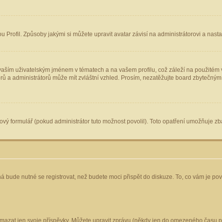
Profil. Způsoby jakými si můžete upravit avatar závisí na administrátorovi a nast
aším uživatelským jménem v tématech a na vašem profilu, což záleží na použitém v
torů a administrátorů může mít zvláštní vzhled. Prosím, nezatěžujte board zbytečným
vý formulář (pokud administrátor tuto možnost povolil). Toto opatření umožňuje zba
á bude nutné se registrovat, než budete moci přispět do diskuze. To, co vám je po
mazat jen svoje příspěvky. Můžete upravit zprávu (někdy jen do omezeného času po 