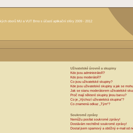
kých oborů MU a VUT Brno s účastí aplikační sféry 2009 - 2012
Uživatelské úrovně a skupiny
Kdo jsou administrátoři?
Kdo jsou moderátoři?
Co jsou uživatelské skupiny?
Kde jsou uživatelské skupiny a jak se mohu
Jak se stanu moderátorem uživatelské sku
Proč mají některé skupiny jinou barvu?
Co je „Výchozí uživatelská skupina“?
Co znamená odkaz „Tým“?
Soukromé zprávy
Nemůžu posílat soukromé zprávy!
Dostávám nechtěné soukromé zprávy!
Dostal jsem spamový a obtížný e-mail od n