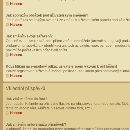
Nahoru
Jak zobrazím obrázek pod uživatelským jménem?
Tento obrázek se nazývá avatar. Lze změnit v Uživatelském panelu pod záložkou 
Nahoru
Jak změním svoje zařazení?
Obecně vzato, svoje zařazení přímo změnit nemůžete (úrovně se objevují pod v
přidaných příspěvků a k identifikaci určitých uživatelů, např. označení moderá
pak může počet vašich příspěvků snížit.
Nahoru
Když kliknu na e-mailový odkaz uživatele, jsem vyzván k přihlášení!
Pouze registrovaní uživatelé mohou posílat e-mail lidem přes nastavený e-mailo
Nahoru
Vkládání příspěvků
Jak vložím téma do fóra?
Jednoduše. Klikněte na příslušné tlačítko na obrazovce fóra nebo tématu. Možn
téma do tohoto fóra, Můžete hlasovat v tomto fóru, atd.
).
Nahoru
Jak změním nebo smažu příspěvek?
V případě, že nejste moderátor nebo administrátor, tak můžete upravovat nebo 