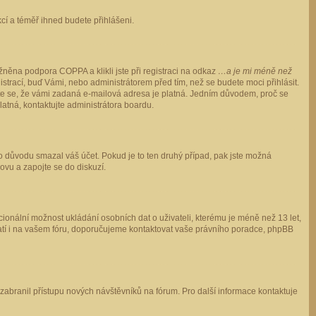
ukcí a téměř ihned budete přihlášeni.
něna podpora COPPA a klikli jste při registraci na odkaz
…a je mi méně než
istrací, buď Vámi, nebo administrátorem před tím, než se budete moci přihlásit.
stěte se, že vámi zadaná e-mailová adresa je platná. Jedním důvodem, proč se
 platná, kontaktujte administrátora boardu.
ho důvodu smazal váš účet. Pokud je to ten druhý případ, pak jste možná
novu a zapojte se do diskuzí.
cionální možnost ukládání osobních dat o uživateli, kterému je méně než 13 let,
o platí i na vašem fóru, doporučujeme kontaktovat vaše právního poradce, phpBB
y zabranil přístupu nových návštěvníků na fórum. Pro další informace kontaktuje