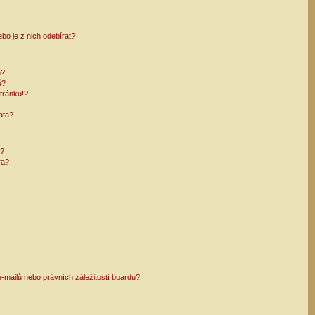
bo je z nich odebírat?
h?
ů?
tránku!?
ata?
i?
ra?
mailů nebo právních záležitostí boardu?