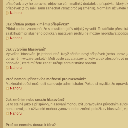
příspěvek a vy ho upravíte, objeví se vám malinký dodatek u příspěvku, který u
příspěvek (ti by měli sami zanechat vzkaz proč jej změnili). Normální uživate
Nahoru
Jak přidám podpis k mému příspěvku?
Přidat podpis znamená, že si musíte nejdřív nějaký vytvořit. To uděláte přes st
zaškrtnutím příslušného políčka v nastavení profilu (je možné nepřidávat podp
Nahoru
Jak vytvořím hlasování?
Vytvoření hlasování je jednoduché. Když přidáte nový příspěvek (nebo upravuje
oprávnění vytvářet ankety). Měli byste zadat název ankety a pak alespoň dvě 
odpovědí, které můžete zadat, určuje administrátor boardu.
Nahoru
Proč nemohu přidat více možností pro hlasování?
Maximální počet možností stanovuje administrátor. Pokud si myslíte, že opravdu
Nahoru
Jak změním nebo smažu hlasování?
Je to stejné jako s příspěvky, hlasování mohou být upravována původním autor
nehlasoval, pak uživatelé mohou vymazat nebo změnit položku v hlasování, v př
Nahoru
Proč se nemohu dostat k fóru?