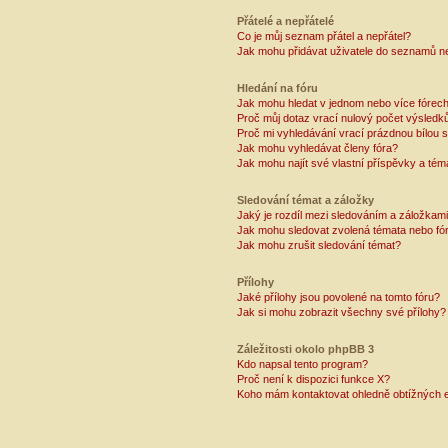
Přátelé a nepřátelé
Co je můj seznam přátel a nepřátel?
Jak mohu přidávat uživatele do seznamů ne
Hledání na fóru
Jak mohu hledat v jednom nebo více fórec
Proč můj dotaz vrací nulový počet výsledk
Proč mi vyhledávání vrací prázdnou bílou s
Jak mohu vyhledávat členy fóra?
Jak mohu najít své vlastní příspěvky a tém
Sledování témat a záložky
Jaký je rozdíl mezi sledováním a záložkam
Jak mohu sledovat zvolená témata nebo fó
Jak mohu zrušit sledování témat?
Přílohy
Jaké přílohy jsou povolené na tomto fóru?
Jak si mohu zobrazit všechny své přílohy?
Záležitosti okolo phpBB 3
Kdo napsal tento program?
Proč není k dispozici funkce X?
Koho mám kontaktovat ohledně obtížných e-