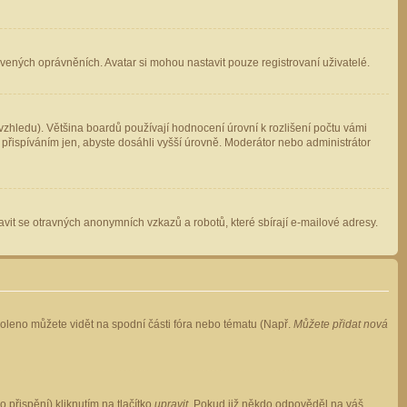
avených oprávněních. Avatar si mohou nastavit pouze registrovaní uživatelé.
zhledu). Většina boardů používají hodnocení úrovní k rozlišení počtu vámi
 přispíváním jen, abyste dosáhli vyšší úrovně. Moderátor nebo administrátor
vit se otravných anonymních vzkazů a robotů, které sbírají e-mailové adresy.
voleno můžete vidět na spodní části fóra nebo tématu (Např.
Můžete přidat nová
přispění) kliknutím na tlačítko
upravit
. Pokud již někdo odpověděl na váš