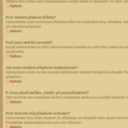
Některá fóra mohou být znepřístupněna určitým lidem či skupinám. Ke čtení, prohl
Nahoru
Proč nemohu přidávat přílohy?
Administrátor může povolovat přidávání příloh pro jednotlivá fóra, uživatele, 
při odesílání příspěvků.
Nahoru
Proč jsem obdržel varování?
Každý administrátor si může stanovit vlastní pravidla na svém fóru, pokud je 
společného.
Nahoru
Jak mohu nahlásit příspěvek moderátorům?
Administrátor může na fóru povolit nahlašování vadných příspěvků uživateli. P
příspěvku.
Nahoru
K čemu slouží tlačítko „Uložit“ při psaní příspěvků?
Tato možnost vám umožňuje uložit si rozepsané zprávy pro pozdější odeslání. Pr
Nahoru
Proč musí být můj příspěvek schválen?
Administrátor fóra může nastavit, že příspěvky od uživatelů nebo skupin musí 
Kontaktujte administrátora fóra pro více informací.
Nahoru