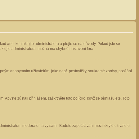
kud ano, kontaktujte administrátora a ptejte se na důvody. Pokud jste se
ntaktujte administrátora, možná má chybné nastavení fóra.
stupným anonymním uživatelům, jako např. postavičky, soukromé zprávy, posílání
 Abyste zůstali přihlášeni, zaškrtněte toto políčko, když se přihlašujete. Toto
administrátoři, moderátoři a vy sami. Budete započítáváni mezi skryté uživatele.