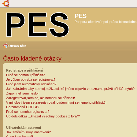
PES
Podpora efektivní spolupráce biomedicíns
Obsah fóra
Často kladené otázky
Registrace a přihlášení
Proč se nemohu přihlásit?
Je vůbec potřeba se registrovat?
Proč jsem automaticky odhlášen?
Jak zabráním, aby se moje uživatelské jméno objevilo v seznamu právě přihlášených?
Zapomněl jsem heslo!
Zaregistroval jsem se, ale nemohu se přihlásit!
V minulosti jsem se zaregistroval, ovšem nyní se nemohu přihlásit?!
Co znamená COPPA?
Proč se nemohu registrovat?
Co dělá odkaz „Smazat všechny cookies z fóra“?
Uživatelská nastavení
Jak změním svoje nastavení?
Časy jsou špatně!