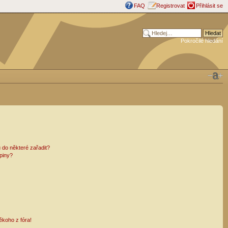
FAQ
Registrovat
Přihlásit se
Pokročilé hledání
 do některé zařadit?
piny?
ěkoho z fóra!