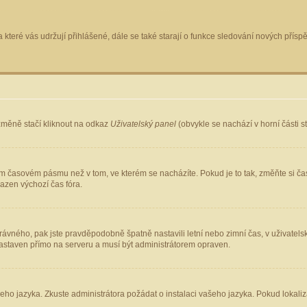
 které vás udržují přihlášené, dále se také starají o funkce sledování nových pří
změně stačí kliknout na odkaz
Uživatelský panel
(obvykle se nachází v horní části 
ém časovém pásmu než v tom, ve kterém se nacházíte. Pokud je to tak, změňte si ča
azen výchozí čas fóra.
ho správného, pak jste pravděpodobně špatně nastavili letní nebo zimní čas, v uživ
staven přímo na serveru a musí být administrátorem opraven.
šeho jazyka. Zkuste administrátora požádat o instalaci vašeho jazyka. Pokud lokaliz