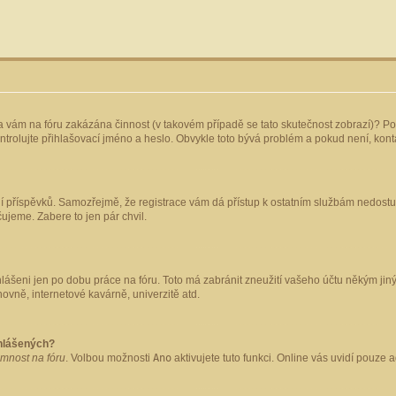
yla vám na fóru zakázána činnost (v takovém případě se tato skutečnost zobrazí)? Po
 zkontrolujte přihlašovací jméno a heslo. Obvykle toto bývá problém a pokud není, ko
ládání příspěvků. Samozřejmě, že registrace vám dá přístup k ostatním službám nedo
čujeme. Zabere to jen pár chvil.
hlášeni jen po dobu práce na fóru. Toto má zabránit zneužití vašeho účtu někým jiným.
ovně, internetové kavárně, univerzitě atd.
ihlášených?
omnost na fóru
. Volbou možnosti
Ano
aktivujete tuto funkci. Online vás uvidí pouze 