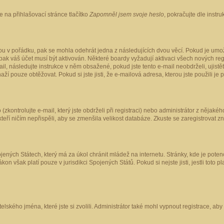
 na přihlašovací stránce tlačítko
Zapomněl jsem svoje heslo
, pokračujte dle instr
ou v pořádku, pak se mohla odehrát jedna z následujících dvou věcí. Pokud je umož
pak váš účet musí být aktivován. Některé boardy vyžadují aktivaci všech nových reg
-mail, následujte instrukce v něm obsažené, pokud jste tento e-mail neobdrželi, uji
naží pouze obtěžovat. Pokud si jste jisti, že e-mailová adresa, kterou jste použili je
kontrolujte e-mail, který jste obdrželi při registraci) nebo administrátor z nějaké
 kteří ničím nepřispěli, aby se zmenšila velikost databáze. Zkuste se zaregistrovat z
ených Státech, který má za úkol chránit mládež na internetu. Stránky, kde je poten
kon však platí pouze v jurisdikci Spojených Států. Pokud si nejste jisti, jestli tot
elského jména, které jste si zvolili. Administrátor také mohl vypnout registrace, ab