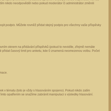
 zatím nikdo neodpověděl nebo pokud moderátor či administrátor změnili
pojit podpis
. Můžete rovněž přidat stejný podpis pro všechny vaše příspěvky
vním oknem na přidávání příspěvků (pokud to nevidíte, zřejmě nemáte
ké přidat časový limit pro anketu, kde 0 znamená neomezenou volbu. Počet
rmace.
ek v tématu (toto je vždy s hlasováním spojeno). Pokud nikdo zatím
Tímto opatřením se snažíme zabránit manipulaci s výsledky hlasování.