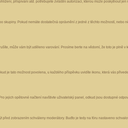
ížení, přispívání atd. potřebujete zvláštní autorizaci, kterou může poskytnout jen m
nebo skupiny. Pokud nemáte dostatečná oprávnění z jedné z těchto možností, nebo ně
porušíte, může vám být uděleno varování. Prosíme berte na vědomí, že toto je plně
okud je tato možnost povolena, u každého příspěvku uvidíte ikonu, která vás přived
o jejich opětovné načtení navštivte uživatelský panel, odkud jsou dostupné odpoví
být před zobrazením schváleny moderátory. Buďto je tedy na fóru nastaveno schvalov