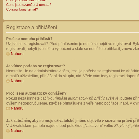
Co to jsou důležitá témata?
Co to jsou uzamčená témata?
Co jsou ikony témat?
Registrace a přihlášení
Proč se nemohu přihlásit?
Už jste se zaregistrovali? Před přihlášením je nutné se nejdříve registrovat. B
registrovali, nebyli jste z fóra vyloučeni a stále se nemůžete přihlásit, znovu
Nahoru
Je vůbec potřeba se registrovat?
Nemusíte. Je na administrátorovi fóra, jestli je potřeba se registrovat ke vk
e-mailů uživatelům, přihlášení do skupin, atd. Vřele vám tedy registraci doporu
Nahoru
Proč jsem automaticky odhlášen?
Pokud nezaškrtnete tlačítko
Přihlásit automaticky při příští návštěvě
, budete při
ovšem nedoporučujeme, když se přihlašujete z veřejného počítače, např. v knih
Nahoru
Jak zabráním, aby se moje uživatelské jméno objevilo v seznamu právě př
V Uživatelském panelu najdete pod položkou „Nastavení“ volbu
Skrýt moji přít
Nahoru