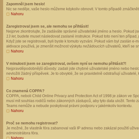
Zapomněl jsem heslo!
Nic se neděje, vaše heslo můžeme kdykoliv obnovit. V tomto případě zmáčkněte
Nahoru
Zaregistroval jsem se, ale nemohu se přihlásit!
Nejprve zkontrolujte, že zadáváte správné uživatelské jméno a heslo. Pokud js
13 let
, budete muset následovat zaslané instrukce. Pokud toto není ten případ, 
Když jste se registrovali, byli byste k tomuto vyzváni. Pokud vám byl zaslán e
aktivace používá, je zmenšit možnost výskytu
nežádoucích
uživatelů, kteří se s
Nahoru
V minulosti jsem se zaregistroval, ovšem nyní se nemohu přihlásit?!
Nejpravděpodobnější důvody: zadali jste chybné uživatelské jméno nebo heslo (z
nevložili žádný příspěvek. Je to obvyklé, že se pravidelně odstraňují uživatelé,
Nahoru
Co znamená COPPA?
COPPA, neboli Child Online Privacy and Protection Act of 1998 je zákon ve Spoj
musí mít souhlas rodičů nebo zákonných zástupců, aby tyto data uložil. Tento zá
Teams nemůže a nebude poskytovat právni podporu v jakémkoliv kontextu.
Nahoru
Proč se nemohu registrovat?
Je možné, že vlastník fóra zabanoval vaši IP adresu nebo zakázal použití uživat
administrátora fóra.
Nahoru