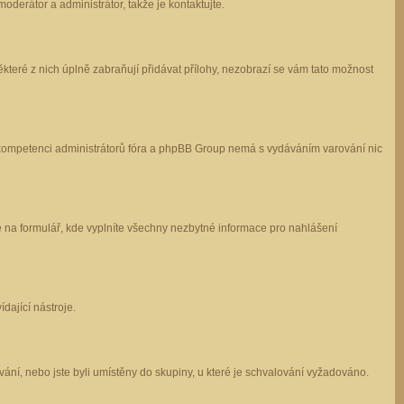
oderátor a administrátor, takže je kontaktujte.
které z nich úplně zabraňují přidávat přílohy, nezobrazí se vám tato možnost
 v kompetenci administrátorů fóra a phpBB Group nemá s vydáváním varování nic
e na formulář, kde vyplníte všechny nezbytné informace pro nahlášení
dající nástroje.
ání, nebo jste byli umístěny do skupiny, u které je schvalování vyžadováno.