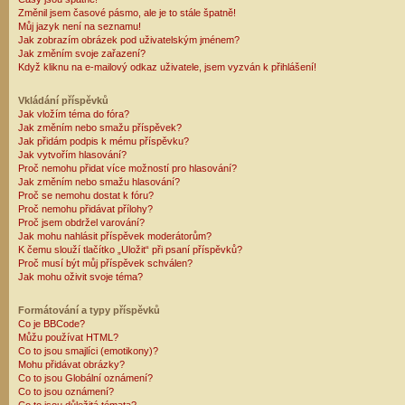
Změnil jsem časové pásmo, ale je to stále špatně!
Můj jazyk není na seznamu!
Jak zobrazím obrázek pod uživatelským jménem?
Jak změním svoje zařazení?
Když kliknu na e-mailový odkaz uživatele, jsem vyzván k přihlášení!
Vkládání příspěvků
Jak vložím téma do fóra?
Jak změním nebo smažu příspěvek?
Jak přidám podpis k mému příspěvku?
Jak vytvořím hlasování?
Proč nemohu přidat více možností pro hlasování?
Jak změním nebo smažu hlasování?
Proč se nemohu dostat k fóru?
Proč nemohu přidávat přílohy?
Proč jsem obdržel varování?
Jak mohu nahlásit příspěvek moderátorům?
K čemu slouží tlačítko „Uložit“ při psaní příspěvků?
Proč musí být můj příspěvek schválen?
Jak mohu oživit svoje téma?
Formátování a typy příspěvků
Co je BBCode?
Můžu používat HTML?
Co to jsou smajlíci (emotikony)?
Mohu přidávat obrázky?
Co to jsou Globální oznámení?
Co to jsou oznámení?