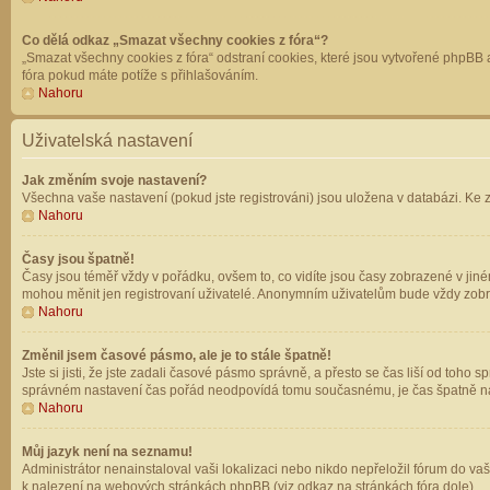
Co dělá odkaz „Smazat všechny cookies z fóra“?
„Smazat všechny cookies z fóra“ odstraní cookies, které jsou vytvořené phpBB a
fóra pokud máte potíže s přihlašováním.
Nahoru
Uživatelská nastavení
Jak změním svoje nastavení?
Všechna vaše nastavení (pokud jste registrováni) jsou uložena v databázi. Ke 
Nahoru
Časy jsou špatně!
Časy jsou téměř vždy v pořádku, ovšem to, co vidíte jsou časy zobrazené v jin
mohou měnit jen registrovaní uživatelé. Anonymním uživatelům bude vždy zobr
Nahoru
Změnil jsem časové pásmo, ale je to stále špatně!
Jste si jisti, že jste zadali časové pásmo správně, a přesto se čas liší od to
správném nastavení čas pořád neodpovídá tomu současnému, je čas špatně na
Nahoru
Můj jazyk není na seznamu!
Administrátor nenainstaloval vaši lokalizaci nebo nikdo nepřeložil fórum do va
k nalezení na webových stránkách phpBB (viz odkaz na stránkách fóra dole).