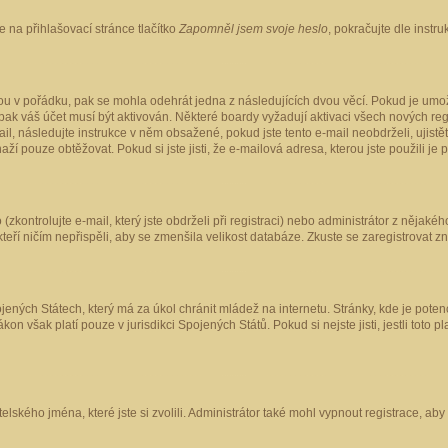
 na přihlašovací stránce tlačítko
Zapomněl jsem svoje heslo
, pokračujte dle instr
ou v pořádku, pak se mohla odehrát jedna z následujících dvou věcí. Pokud je umož
pak váš účet musí být aktivován. Některé boardy vyžadují aktivaci všech nových reg
-mail, následujte instrukce v něm obsažené, pokud jste tento e-mail neobdrželi, uji
naží pouze obtěžovat. Pokud si jste jisti, že e-mailová adresa, kterou jste použili je
kontrolujte e-mail, který jste obdrželi při registraci) nebo administrátor z nějaké
 kteří ničím nepřispěli, aby se zmenšila velikost databáze. Zkuste se zaregistrovat z
ených Státech, který má za úkol chránit mládež na internetu. Stránky, kde je poten
kon však platí pouze v jurisdikci Spojených Států. Pokud si nejste jisti, jestli tot
elského jména, které jste si zvolili. Administrátor také mohl vypnout registrace, ab