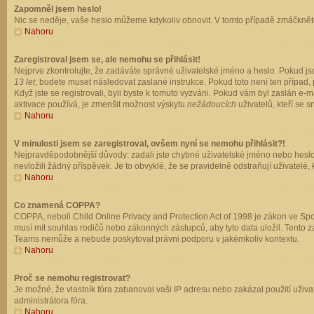
Zapomněl jsem heslo!
Nic se neděje, vaše heslo můžeme kdykoliv obnovit. V tomto případě zmáčkněte
Nahoru
Zaregistroval jsem se, ale nemohu se přihlásit!
Nejprve zkontrolujte, že zadáváte správné uživatelské jméno a heslo. Pokud js
13 let
, budete muset následovat zaslané instrukce. Pokud toto není ten případ, 
Když jste se registrovali, byli byste k tomuto vyzváni. Pokud vám byl zaslán e
aktivace používá, je zmenšit možnost výskytu
nežádoucích
uživatelů, kteří se s
Nahoru
V minulosti jsem se zaregistroval, ovšem nyní se nemohu přihlásit?!
Nejpravděpodobnější důvody: zadali jste chybné uživatelské jméno nebo heslo (z
nevložili žádný příspěvek. Je to obvyklé, že se pravidelně odstraňují uživatelé,
Nahoru
Co znamená COPPA?
COPPA, neboli Child Online Privacy and Protection Act of 1998 je zákon ve Spoj
musí mít souhlas rodičů nebo zákonných zástupců, aby tyto data uložil. Tento zá
Teams nemůže a nebude poskytovat právni podporu v jakémkoliv kontextu.
Nahoru
Proč se nemohu registrovat?
Je možné, že vlastník fóra zabanoval vaši IP adresu nebo zakázal použití uživat
administrátora fóra.
Nahoru