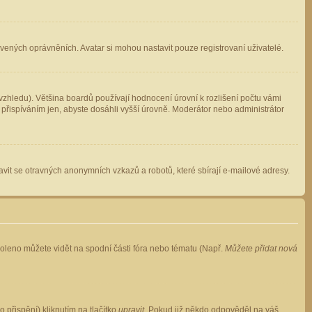
avených oprávněních. Avatar si mohou nastavit pouze registrovaní uživatelé.
zhledu). Většina boardů používají hodnocení úrovní k rozlišení počtu vámi
 přispíváním jen, abyste dosáhli vyšší úrovně. Moderátor nebo administrátor
vit se otravných anonymních vzkazů a robotů, které sbírají e-mailové adresy.
voleno můžete vidět na spodní části fóra nebo tématu (Např.
Můžete přidat nová
přispění) kliknutím na tlačítko
upravit
. Pokud již někdo odpověděl na váš