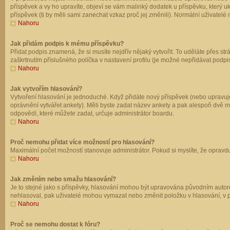
příspěvek a vy ho upravíte, objeví se vám malinký dodatek u příspěvku, který u
příspěvek (ti by měli sami zanechat vzkaz proč jej změnili). Normální uživate
Nahoru
Jak přidám podpis k mému příspěvku?
Přidat podpis znamená, že si musíte nejdřív nějaký vytvořit. To uděláte přes st
zaškrtnutím příslušného políčka v nastavení profilu (je možné nepřidávat podp
Nahoru
Jak vytvořím hlasování?
Vytvoření hlasování je jednoduché. Když přidáte nový příspěvek (nebo upravuje
oprávnění vytvářet ankety). Měli byste zadat název ankety a pak alespoň dvě 
odpovědí, které můžete zadat, určuje administrátor boardu.
Nahoru
Proč nemohu přidat více možností pro hlasování?
Maximální počet možností stanovuje administrátor. Pokud si myslíte, že opravdu
Nahoru
Jak změním nebo smažu hlasování?
Je to stejné jako s příspěvky, hlasování mohou být upravována původním autor
nehlasoval, pak uživatelé mohou vymazat nebo změnit položku v hlasování, v př
Nahoru
Proč se nemohu dostat k fóru?