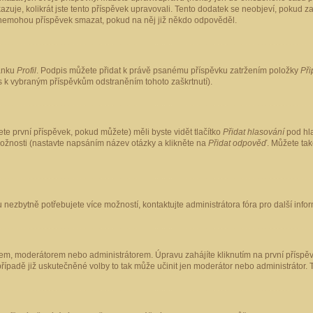
kazuje, kolikrát jste tento příspěvek upravovali. Tento dodatek se neobjeví, pokud
lé nemohou příspěvek smazat, pokud na něj již někdo odpověděl.
ránku
Profil
. Podpis můžete přidat k právě psanému příspěvku zatržením položky
Při
is k vybraným příspěvkům odstraněním tohoto zaškrtnutí).
te první příspěvek, pokud můžete) měli byste vidět tlačítko
Přidat hlasování
pod hla
možnosti (nastavte napsáním název otázky a klikněte na
Přidat odpověď
. Můžete ta
 nezbytně potřebujete více možností, kontaktujte administrátora fóra pro další info
em, moderátorem nebo administrátorem. Úpravu zahájíte kliknutím na první příspěv
ípadě již uskutečněné volby to tak může učinit jen moderátor nebo administrátor. 