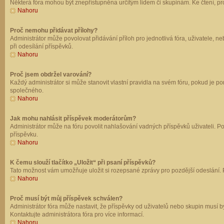
Některá fóra mohou být znepřístupněna určitým lidem či skupinám. Ke čtení, prohl
Nahoru
Proč nemohu přidávat přílohy?
Administrátor může povolovat přidávání příloh pro jednotlivá fóra, uživatele, 
při odesílání příspěvků.
Nahoru
Proč jsem obdržel varování?
Každý administrátor si může stanovit vlastní pravidla na svém fóru, pokud je 
společného.
Nahoru
Jak mohu nahlásit příspěvek moderátorům?
Administrátor může na fóru povolit nahlašování vadných příspěvků uživateli. P
příspěvku.
Nahoru
K čemu slouží tlačítko „Uložit“ při psaní příspěvků?
Tato možnost vám umožňuje uložit si rozepsané zprávy pro pozdější odeslání. Pr
Nahoru
Proč musí být můj příspěvek schválen?
Administrátor fóra může nastavit, že příspěvky od uživatelů nebo skupin musí 
Kontaktujte administrátora fóra pro více informací.
Nahoru