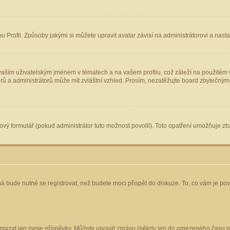
Profil. Způsoby jakými si můžete upravit avatar závisí na administrátorovi a nast
aším uživatelským jménem v tématech a na vašem profilu, což záleží na použitém v
torů a administrátorů může mít zvláštní vzhled. Prosím, nezatěžujte board zbytečným
vý formulář (pokud administrátor tuto možnost povolil). Toto opatření umožňuje zba
á bude nutné se registrovat, než budete moci přispět do diskuze. To, co vám je po
mazat jen svoje příspěvky. Můžete upravit zprávu (někdy jen do omezeného času po 