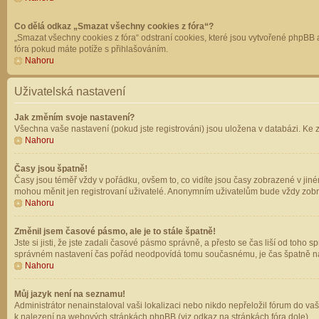
Co dělá odkaz „Smazat všechny cookies z fóra“?
„Smazat všechny cookies z fóra“ odstraní cookies, které jsou vytvořené phpBB a
fóra pokud máte potíže s přihlašováním.
Nahoru
Uživatelská nastavení
Jak změním svoje nastavení?
Všechna vaše nastavení (pokud jste registrováni) jsou uložena v databázi. Ke 
Nahoru
Časy jsou špatně!
Časy jsou téměř vždy v pořádku, ovšem to, co vidíte jsou časy zobrazené v jin
mohou měnit jen registrovaní uživatelé. Anonymním uživatelům bude vždy zobr
Nahoru
Změnil jsem časové pásmo, ale je to stále špatně!
Jste si jisti, že jste zadali časové pásmo správně, a přesto se čas liší od to
správném nastavení čas pořád neodpovídá tomu současnému, je čas špatně na
Nahoru
Můj jazyk není na seznamu!
Administrátor nenainstaloval vaši lokalizaci nebo nikdo nepřeložil fórum do va
k nalezení na webových stránkách phpBB (viz odkaz na stránkách fóra dole).