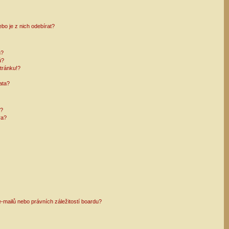
bo je z nich odebírat?
h?
ů?
tránku!?
ata?
i?
ra?
mailů nebo právních záležitostí boardu?