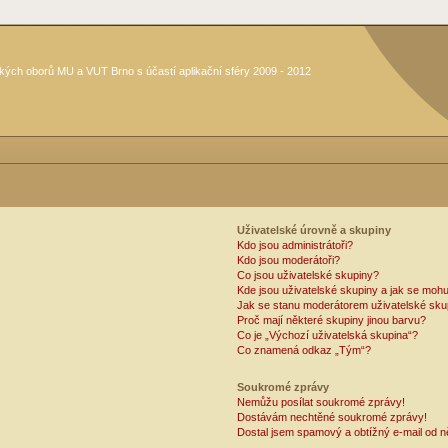
kých oborů MU a VUT Brno s účastí aplikační sféry 2009 - 2012
Uživatelské úrovně a skupiny
Kdo jsou administrátoři?
Kdo jsou moderátoři?
Co jsou uživatelské skupiny?
Kde jsou uživatelské skupiny a jak se mohu
Jak se stanu moderátorem uživatelské sku
Proč mají některé skupiny jinou barvu?
Co je „Výchozí uživatelská skupina“?
Co znamená odkaz „Tým“?
Soukromé zprávy
Nemůžu posílat soukromé zprávy!
Dostávám nechtěné soukromé zprávy!
Dostal jsem spamový a obtížný e-mail od n