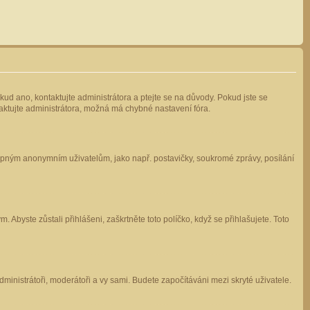
kud ano, kontaktujte administrátora a ptejte se na důvody. Pokud jste se
ntaktujte administrátora, možná má chybné nastavení fóra.
stupným anonymním uživatelům, jako např. postavičky, soukromé zprávy, posílání
 Abyste zůstali přihlášeni, zaškrtněte toto políčko, když se přihlašujete. Toto
administrátoři, moderátoři a vy sami. Budete započítáváni mezi skryté uživatele.