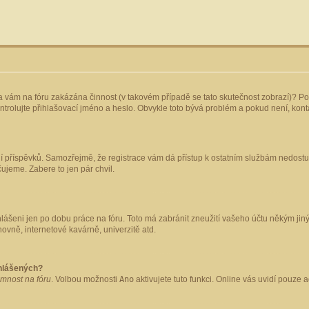
yla vám na fóru zakázána činnost (v takovém případě se tato skutečnost zobrazí)? Po
 zkontrolujte přihlašovací jméno a heslo. Obvykle toto bývá problém a pokud není, ko
ládání příspěvků. Samozřejmě, že registrace vám dá přístup k ostatním službám nedo
čujeme. Zabere to jen pár chvil.
hlášeni jen po dobu práce na fóru. Toto má zabránit zneužití vašeho účtu někým jiným.
ovně, internetové kavárně, univerzitě atd.
ihlášených?
omnost na fóru
. Volbou možnosti
Ano
aktivujete tuto funkci. Online vás uvidí pouze 