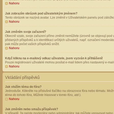
Nahoru
Jak zobrazím obrázek pod uživatelským jménem?
Tento obrázek se nazývá avatar. Lze změnit v Uživatelském panelu pod záložkou 
Nahoru
Jak změním svoje zařazení?
Obecně vzato, svoje zařazení přímo změnit nemůžete (úrovně se objevují pod v
přidaných příspěvků a k identifikaci určitých uživatelů, např. označení moderá
pak může počet vašich příspěvků snížit.
Nahoru
Když kliknu na e-mailový odkaz uživatele, jsem vyzván k přihlášení!
Pouze registrovaní uživatelé mohou posílat e-mail lidem přes nastavený e-mailo
Nahoru
Vkládání příspěvků
Jak vložím téma do fóra?
Jednoduše. Klikněte na příslušné tlačítko na obrazovce fóra nebo tématu. Možn
téma do tohoto fóra, Můžete hlasovat v tomto fóru, atd.
).
Nahoru
Jak změním nebo smažu příspěvek?
V případě, že nejste moderátor nebo administrátor, tak můžete upravovat nebo 