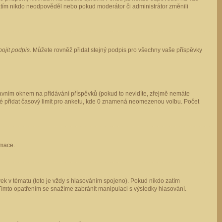
 zatím nikdo neodpověděl nebo pokud moderátor či administrátor změnili
pojit podpis
. Můžete rovněž přidat stejný podpis pro všechny vaše příspěvky
vním oknem na přidávání příspěvků (pokud to nevidíte, zřejmě nemáte
ké přidat časový limit pro anketu, kde 0 znamená neomezenou volbu. Počet
rmace.
ek v tématu (toto je vždy s hlasováním spojeno). Pokud nikdo zatím
Tímto opatřením se snažíme zabránit manipulaci s výsledky hlasování.