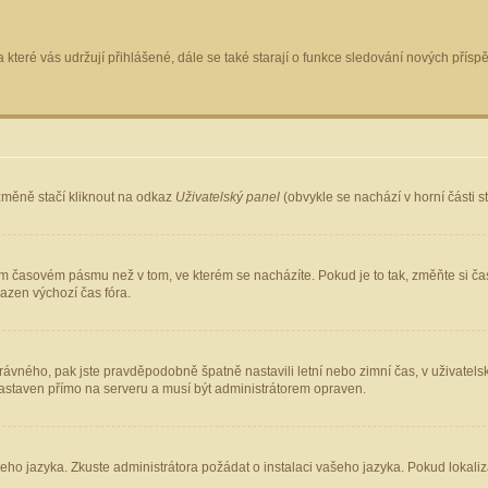
 které vás udržují přihlášené, dále se také starají o funkce sledování nových pří
změně stačí kliknout na odkaz
Uživatelský panel
(obvykle se nachází v horní části 
ém časovém pásmu než v tom, ve kterém se nacházíte. Pokud je to tak, změňte si ča
azen výchozí čas fóra.
ho správného, pak jste pravděpodobně špatně nastavili letní nebo zimní čas, v uživ
staven přímo na serveru a musí být administrátorem opraven.
šeho jazyka. Zkuste administrátora požádat o instalaci vašeho jazyka. Pokud lokaliz