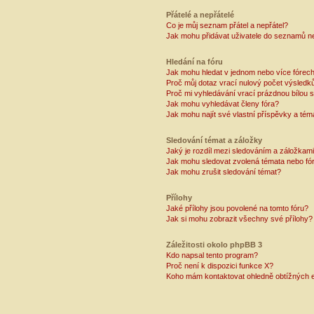
Přátelé a nepřátelé
Co je můj seznam přátel a nepřátel?
Jak mohu přidávat uživatele do seznamů ne
Hledání na fóru
Jak mohu hledat v jednom nebo více fórec
Proč můj dotaz vrací nulový počet výsledk
Proč mi vyhledávání vrací prázdnou bílou s
Jak mohu vyhledávat členy fóra?
Jak mohu najít své vlastní příspěvky a tém
Sledování témat a záložky
Jaký je rozdíl mezi sledováním a záložkam
Jak mohu sledovat zvolená témata nebo fó
Jak mohu zrušit sledování témat?
Přílohy
Jaké přílohy jsou povolené na tomto fóru?
Jak si mohu zobrazit všechny své přílohy?
Záležitosti okolo phpBB 3
Kdo napsal tento program?
Proč není k dispozici funkce X?
Koho mám kontaktovat ohledně obtížných e-