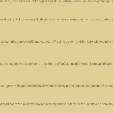
ížení, přispívání atd. potřebujete zvláštní autorizaci, kterou může poskytnout jen m
nebo skupiny. Pokud nemáte dostatečná oprávnění z jedné z těchto možností, nebo ně
porušíte, může vám být uděleno varování. Prosíme berte na vědomí, že toto je plně
okud je tato možnost povolena, u každého příspěvku uvidíte ikonu, která vás přived
o jejich opětovné načtení navštivte uživatelský panel, odkud jsou dostupné odpoví
být před zobrazením schváleny moderátory. Buďto je tedy na fóru nastaveno schvalov