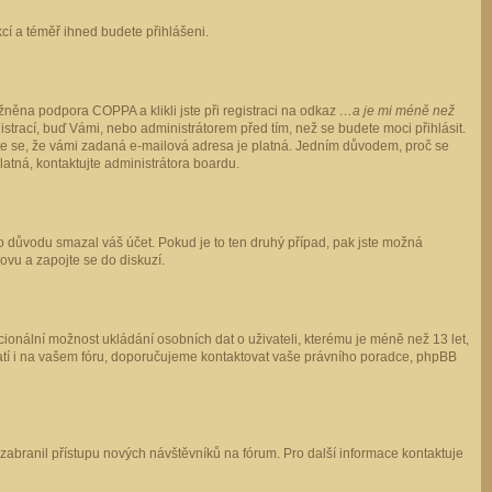
ukcí a téměř ihned budete přihlášeni.
něna podpora COPPA a klikli jste při registraci na odkaz
…a je mi méně než
istrací, buď Vámi, nebo administrátorem před tím, než se budete moci přihlásit.
stěte se, že vámi zadaná e-mailová adresa je platná. Jedním důvodem, proč se
 platná, kontaktujte administrátora boardu.
ho důvodu smazal váš účet. Pokud je to ten druhý případ, pak jste možná
novu a zapojte se do diskuzí.
cionální možnost ukládání osobních dat o uživateli, kterému je méně než 13 let,
o platí i na vašem fóru, doporučujeme kontaktovat vaše právního poradce, phpBB
y zabranil přístupu nových návštěvníků na fórum. Pro další informace kontaktuje