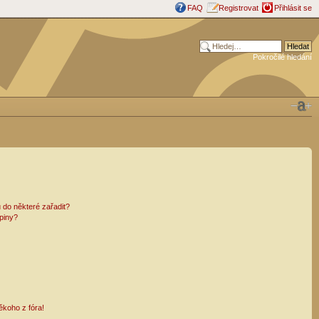
FAQ
Registrovat
Přihlásit se
Pokročilé hledání
 do některé zařadit?
piny?
ěkoho z fóra!