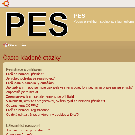
PES
Podpora efektivní spolupráce biomedicíns
Obsah fóra
Často kladené otázky
Registrace a přihlášení
Proč se nemohu přihlásit?
Je vůbec potřeba se registrovat?
Proč jsem automaticky odhlášen?
Jak zabráním, aby se moje uživatelské jméno objevilo v seznamu právě přihlášených?
Zapomněl jsem heslo!
Zaregistroval jsem se, ale nemohu se přihlásit!
V minulosti jsem se zaregistroval, ovšem nyní se nemohu přihlásit?!
Co znamená COPPA?
Proč se nemohu registrovat?
Co dělá odkaz „Smazat všechny cookies z fóra“?
Uživatelská nastavení
Jak změním svoje nastavení?
Časy jsou špatně!