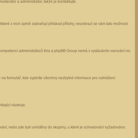
oderátor a administrátor, takže je kontaktujte.
které z nich úplně zabraňují přidávat přílohy, nezobrazí se vám tato možnost
 v kompetenci administrátorů fóra a phpBB Group nemá s vydáváním varování nic
e na formulář, kde vyplníte všechny nezbytné informace pro nahlášení
dající nástroje.
ání, nebo jste byli umístěny do skupiny, u které je schvalování vyžadováno.