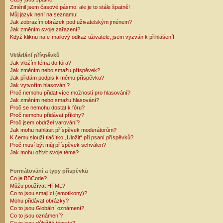
Změnil jsem časové pásmo, ale je to stále špatně!
Můj jazyk není na seznamu!
Jak zobrazím obrázek pod uživatelským jménem?
Jak změním svoje zařazení?
Když kliknu na e-mailový odkaz uživatele, jsem vyzván k přihlášení!
Vkládání příspěvků
Jak vložím téma do fóra?
Jak změním nebo smažu příspěvek?
Jak přidám podpis k mému příspěvku?
Jak vytvořím hlasování?
Proč nemohu přidat více možností pro hlasování?
Jak změním nebo smažu hlasování?
Proč se nemohu dostat k fóru?
Proč nemohu přidávat přílohy?
Proč jsem obdržel varování?
Jak mohu nahlásit příspěvek moderátorům?
K čemu slouží tlačítko „Uložit“ při psaní příspěvků?
Proč musí být můj příspěvek schválen?
Jak mohu oživit svoje téma?
Formátování a typy příspěvků
Co je BBCode?
Můžu používat HTML?
Co to jsou smajlíci (emotikony)?
Mohu přidávat obrázky?
Co to jsou Globální oznámení?
Co to jsou oznámení?