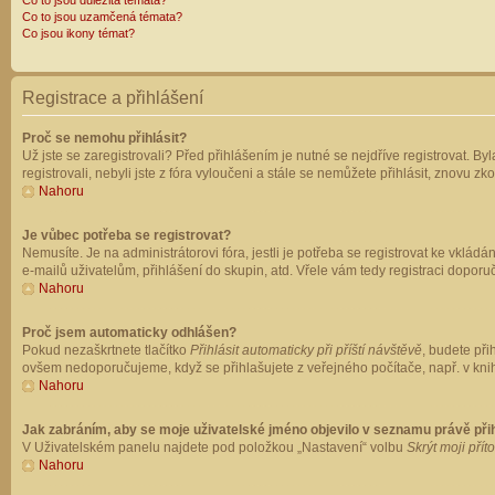
Co to jsou důležitá témata?
Co to jsou uzamčená témata?
Co jsou ikony témat?
Registrace a přihlášení
Proč se nemohu přihlásit?
Už jste se zaregistrovali? Před přihlášením je nutné se nejdříve registrovat. B
registrovali, nebyli jste z fóra vyloučeni a stále se nemůžete přihlásit, znovu
Nahoru
Je vůbec potřeba se registrovat?
Nemusíte. Je na administrátorovi fóra, jestli je potřeba se registrovat ke vk
e-mailů uživatelům, přihlášení do skupin, atd. Vřele vám tedy registraci doporu
Nahoru
Proč jsem automaticky odhlášen?
Pokud nezaškrtnete tlačítko
Přihlásit automaticky při příští návštěvě
, budete při
ovšem nedoporučujeme, když se přihlašujete z veřejného počítače, např. v knih
Nahoru
Jak zabráním, aby se moje uživatelské jméno objevilo v seznamu právě př
V Uživatelském panelu najdete pod položkou „Nastavení“ volbu
Skrýt moji přít
Nahoru