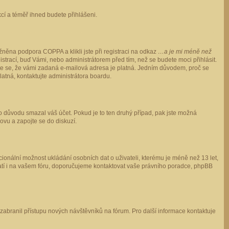
ukcí a téměř ihned budete přihlášeni.
něna podpora COPPA a klikli jste při registraci na odkaz
…a je mi méně než
istrací, buď Vámi, nebo administrátorem před tím, než se budete moci přihlásit.
stěte se, že vámi zadaná e-mailová adresa je platná. Jedním důvodem, proč se
 platná, kontaktujte administrátora boardu.
ho důvodu smazal váš účet. Pokud je to ten druhý případ, pak jste možná
novu a zapojte se do diskuzí.
cionální možnost ukládání osobních dat o uživateli, kterému je méně než 13 let,
o platí i na vašem fóru, doporučujeme kontaktovat vaše právního poradce, phpBB
y zabranil přístupu nových návštěvníků na fórum. Pro další informace kontaktuje