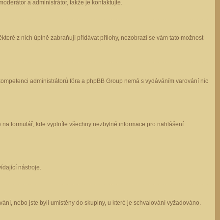
oderátor a administrátor, takže je kontaktujte.
které z nich úplně zabraňují přidávat přílohy, nezobrazí se vám tato možnost
 v kompetenci administrátorů fóra a phpBB Group nemá s vydáváním varování nic
e na formulář, kde vyplníte všechny nezbytné informace pro nahlášení
dající nástroje.
ání, nebo jste byli umístěny do skupiny, u které je schvalování vyžadováno.