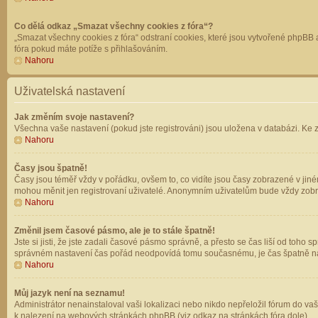
Co dělá odkaz „Smazat všechny cookies z fóra“?
„Smazat všechny cookies z fóra“ odstraní cookies, které jsou vytvořené phpBB a
fóra pokud máte potíže s přihlašováním.
Nahoru
Uživatelská nastavení
Jak změním svoje nastavení?
Všechna vaše nastavení (pokud jste registrováni) jsou uložena v databázi. Ke 
Nahoru
Časy jsou špatně!
Časy jsou téměř vždy v pořádku, ovšem to, co vidíte jsou časy zobrazené v jin
mohou měnit jen registrovaní uživatelé. Anonymním uživatelům bude vždy zobr
Nahoru
Změnil jsem časové pásmo, ale je to stále špatně!
Jste si jisti, že jste zadali časové pásmo správně, a přesto se čas liší od to
správném nastavení čas pořád neodpovídá tomu současnému, je čas špatně na
Nahoru
Můj jazyk není na seznamu!
Administrátor nenainstaloval vaši lokalizaci nebo nikdo nepřeložil fórum do va
k nalezení na webových stránkách phpBB (viz odkaz na stránkách fóra dole).