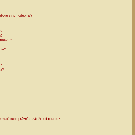
bo je z nich odebírat?
h?
ů?
tránku!?
ata?
i?
ra?
mailů nebo právních záležitostí boardu?