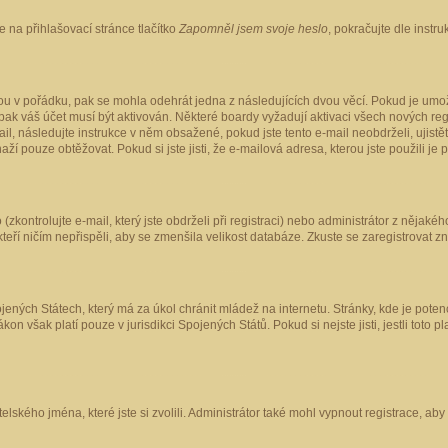
 na přihlašovací stránce tlačítko
Zapomněl jsem svoje heslo
, pokračujte dle instr
ou v pořádku, pak se mohla odehrát jedna z následujících dvou věcí. Pokud je umož
pak váš účet musí být aktivován. Některé boardy vyžadují aktivaci všech nových reg
-mail, následujte instrukce v něm obsažené, pokud jste tento e-mail neobdrželi, uji
naží pouze obtěžovat. Pokud si jste jisti, že e-mailová adresa, kterou jste použili je
kontrolujte e-mail, který jste obdrželi při registraci) nebo administrátor z nějaké
 kteří ničím nepřispěli, aby se zmenšila velikost databáze. Zkuste se zaregistrovat z
ených Státech, který má za úkol chránit mládež na internetu. Stránky, kde je poten
kon však platí pouze v jurisdikci Spojených Států. Pokud si nejste jisti, jestli tot
elského jména, které jste si zvolili. Administrátor také mohl vypnout registrace, ab