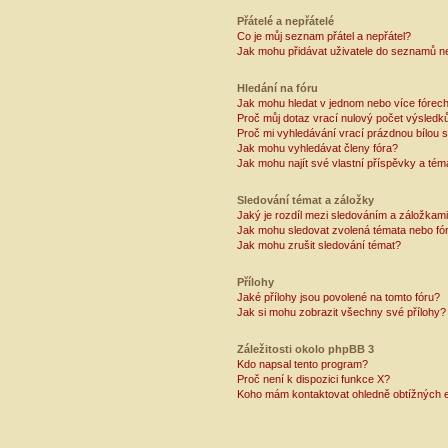
Přátelé a nepřátelé
Co je můj seznam přátel a nepřátel?
Jak mohu přidávat uživatele do seznamů ne
Hledání na fóru
Jak mohu hledat v jednom nebo více fórec
Proč můj dotaz vrací nulový počet výsledk
Proč mi vyhledávání vrací prázdnou bílou s
Jak mohu vyhledávat členy fóra?
Jak mohu najít své vlastní příspěvky a tém
Sledování témat a záložky
Jaký je rozdíl mezi sledováním a záložkam
Jak mohu sledovat zvolená témata nebo fó
Jak mohu zrušit sledování témat?
Přílohy
Jaké přílohy jsou povolené na tomto fóru?
Jak si mohu zobrazit všechny své přílohy?
Záležitosti okolo phpBB 3
Kdo napsal tento program?
Proč není k dispozici funkce X?
Koho mám kontaktovat ohledně obtížných e-