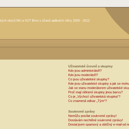
kých oborů MU a VUT Brno s účastí aplikační sféry 2009 - 2012
Uživatelské úrovně a skupiny
Kdo jsou administrátoři?
Kdo jsou moderátoři?
Co jsou uživatelské skupiny?
Kde jsou uživatelské skupiny a jak se mohu
Jak se stanu moderátorem uživatelské sku
Proč mají některé skupiny jinou barvu?
Co je „Výchozí uživatelská skupina“?
Co znamená odkaz „Tým“?
Soukromé zprávy
Nemůžu posílat soukromé zprávy!
Dostávám nechtěné soukromé zprávy!
Dostal jsem spamový a obtížný e-mail od n