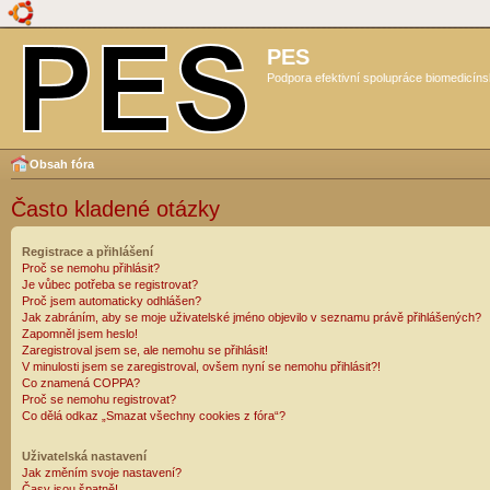
PES
Podpora efektivní spolupráce biomedicíns
Obsah fóra
Často kladené otázky
Registrace a přihlášení
Proč se nemohu přihlásit?
Je vůbec potřeba se registrovat?
Proč jsem automaticky odhlášen?
Jak zabráním, aby se moje uživatelské jméno objevilo v seznamu právě přihlášených?
Zapomněl jsem heslo!
Zaregistroval jsem se, ale nemohu se přihlásit!
V minulosti jsem se zaregistroval, ovšem nyní se nemohu přihlásit?!
Co znamená COPPA?
Proč se nemohu registrovat?
Co dělá odkaz „Smazat všechny cookies z fóra“?
Uživatelská nastavení
Jak změním svoje nastavení?
Časy jsou špatně!