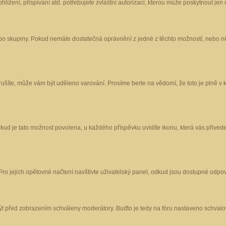
ížení, přispívání atd. potřebujete zvláštní autorizaci, kterou může poskytnout jen m
nebo skupiny. Pokud nemáte dostatečná oprávnění z jedné z těchto možností, nebo ně
porušíte, může vám být uděleno varování. Prosíme berte na vědomí, že toto je plně
okud je tato možnost povolena, u každého příspěvku uvidíte ikonu, která vás přived
o jejich opětovné načtení navštivte uživatelský panel, odkud jsou dostupné odpoví
být před zobrazením schváleny moderátory. Buďto je tedy na fóru nastaveno schvalov