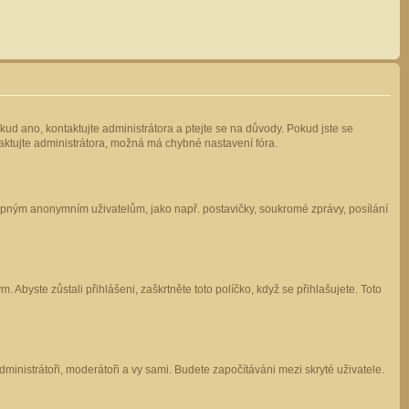
kud ano, kontaktujte administrátora a ptejte se na důvody. Pokud jste se
ntaktujte administrátora, možná má chybné nastavení fóra.
stupným anonymním uživatelům, jako např. postavičky, soukromé zprávy, posílání
 Abyste zůstali přihlášeni, zaškrtněte toto políčko, když se přihlašujete. Toto
administrátoři, moderátoři a vy sami. Budete započítáváni mezi skryté uživatele.