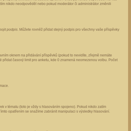
 zatím nikdo neodpověděl nebo pokud moderátor či administrátor změnili
pojit podpis
. Můžete rovněž přidat stejný podpis pro všechny vaše příspěvky
vním oknem na přidávání příspěvků (pokud to nevidíte, zřejmě nemáte
ké přidat časový limit pro anketu, kde 0 znamená neomezenou volbu. Počet
rmace.
ek v tématu (toto je vždy s hlasováním spojeno). Pokud nikdo zatím
Tímto opatřením se snažíme zabránit manipulaci s výsledky hlasování.