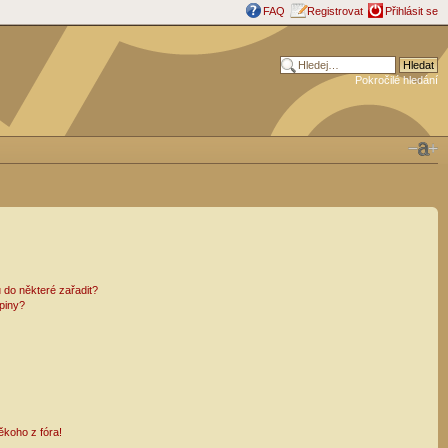
FAQ
Registrovat
Přihlásit se
Pokročilé hledání
 do některé zařadit?
piny?
ěkoho z fóra!