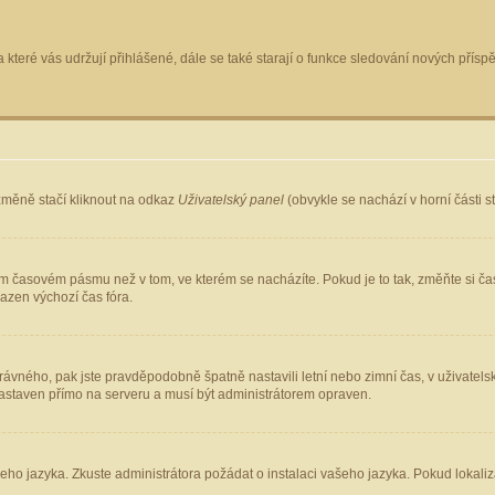
 které vás udržují přihlášené, dále se také starají o funkce sledování nových pří
změně stačí kliknout na odkaz
Uživatelský panel
(obvykle se nachází v horní části 
ém časovém pásmu než v tom, ve kterém se nacházíte. Pokud je to tak, změňte si ča
azen výchozí čas fóra.
ho správného, pak jste pravděpodobně špatně nastavili letní nebo zimní čas, v uživ
staven přímo na serveru a musí být administrátorem opraven.
šeho jazyka. Zkuste administrátora požádat o instalaci vašeho jazyka. Pokud lokaliz