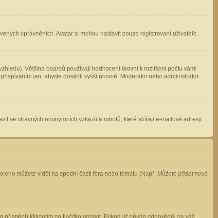
avených oprávněních. Avatar si mohou nastavit pouze registrovaní uživatelé.
zhledu). Většina boardů používají hodnocení úrovní k rozlišení počtu vámi
 přispíváním jen, abyste dosáhli vyšší úrovně. Moderátor nebo administrátor
vit se otravných anonymních vzkazů a robotů, které sbírají e-mailové adresy.
voleno můžete vidět na spodní části fóra nebo tématu (Např.
Můžete přidat nová
přispění) kliknutím na tlačítko
upravit
. Pokud již někdo odpověděl na váš