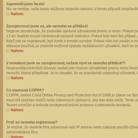
Zapomněl jsem heslo!
Nic se neděje, vaše heslo můžeme kdykoliv obnovit. V tomto případě zmáčkněte
Nahoru
Zaregistroval jsem se, ale nemohu se přihlásit!
Nejprve zkontrolujte, že zadáváte správné uživatelské jméno a heslo. Pokud js
13 let
, budete muset následovat zaslané instrukce. Pokud toto není ten případ, 
Když jste se registrovali, byli byste k tomuto vyzváni. Pokud vám byl zaslán e
aktivace používá, je zmenšit možnost výskytu
nežádoucích
uživatelů, kteří se s
Nahoru
V minulosti jsem se zaregistroval, ovšem nyní se nemohu přihlásit?!
Nejpravděpodobnější důvody: zadali jste chybné uživatelské jméno nebo heslo (z
nevložili žádný příspěvek. Je to obvyklé, že se pravidelně odstraňují uživatelé,
Nahoru
Co znamená COPPA?
COPPA, neboli Child Online Privacy and Protection Act of 1998 je zákon ve Spoj
musí mít souhlas rodičů nebo zákonných zástupců, aby tyto data uložil. Tento zá
Teams nemůže a nebude poskytovat právni podporu v jakémkoliv kontextu.
Nahoru
Proč se nemohu registrovat?
Je možné, že vlastník fóra zabanoval vaši IP adresu nebo zakázal použití uživat
administrátora fóra.
Nahoru