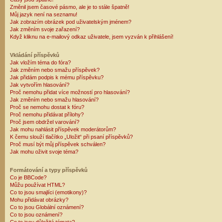
Změnil jsem časové pásmo, ale je to stále špatně!
Můj jazyk není na seznamu!
Jak zobrazím obrázek pod uživatelským jménem?
Jak změním svoje zařazení?
Když kliknu na e-mailový odkaz uživatele, jsem vyzván k přihlášení!
Vkládání příspěvků
Jak vložím téma do fóra?
Jak změním nebo smažu příspěvek?
Jak přidám podpis k mému příspěvku?
Jak vytvořím hlasování?
Proč nemohu přidat více možností pro hlasování?
Jak změním nebo smažu hlasování?
Proč se nemohu dostat k fóru?
Proč nemohu přidávat přílohy?
Proč jsem obdržel varování?
Jak mohu nahlásit příspěvek moderátorům?
K čemu slouží tlačítko „Uložit“ při psaní příspěvků?
Proč musí být můj příspěvek schválen?
Jak mohu oživit svoje téma?
Formátování a typy příspěvků
Co je BBCode?
Můžu používat HTML?
Co to jsou smajlíci (emotikony)?
Mohu přidávat obrázky?
Co to jsou Globální oznámení?
Co to jsou oznámení?