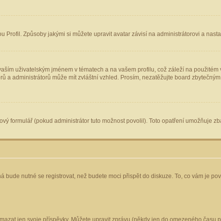
Profil. Způsoby jakými si můžete upravit avatar závisí na administrátorovi a nast
aším uživatelským jménem v tématech a na vašem profilu, což záleží na použitém v
torů a administrátorů může mít zvláštní vzhled. Prosím, nezatěžujte board zbytečným
vý formulář (pokud administrátor tuto možnost povolil). Toto opatření umožňuje zba
á bude nutné se registrovat, než budete moci přispět do diskuze. To, co vám je po
mazat jen svoje příspěvky. Můžete upravit zprávu (někdy jen do omezeného času po 