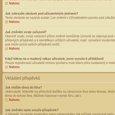
Nahoru
Jak zobrazím obrázek pod uživatelským jménem?
Tento obrázek se nazývá avatar. Lze změnit v Uživatelském panelu pod záložkou 
Nahoru
Jak změním svoje zařazení?
Obecně vzato, svoje zařazení přímo změnit nemůžete (úrovně se objevují pod v
přidaných příspěvků a k identifikaci určitých uživatelů, např. označení moderá
pak může počet vašich příspěvků snížit.
Nahoru
Když kliknu na e-mailový odkaz uživatele, jsem vyzván k přihlášení!
Pouze registrovaní uživatelé mohou posílat e-mail lidem přes nastavený e-mailo
Nahoru
Vkládání příspěvků
Jak vložím téma do fóra?
Jednoduše. Klikněte na příslušné tlačítko na obrazovce fóra nebo tématu. Možn
téma do tohoto fóra, Můžete hlasovat v tomto fóru, atd.
).
Nahoru
Jak změním nebo smažu příspěvek?
V případě, že nejste moderátor nebo administrátor, tak můžete upravovat nebo 