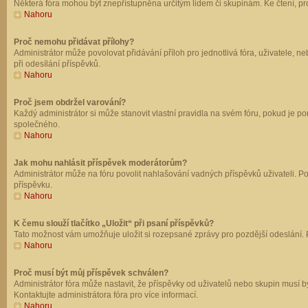
Některá fóra mohou být znepřístupněna určitým lidem či skupinám. Ke čtení, prohl
Nahoru
Proč nemohu přidávat přílohy?
Administrátor může povolovat přidávání příloh pro jednotlivá fóra, uživatele, 
při odesílání příspěvků.
Nahoru
Proč jsem obdržel varování?
Každý administrátor si může stanovit vlastní pravidla na svém fóru, pokud je 
společného.
Nahoru
Jak mohu nahlásit příspěvek moderátorům?
Administrátor může na fóru povolit nahlašování vadných příspěvků uživateli. P
příspěvku.
Nahoru
K čemu slouží tlačítko „Uložit“ při psaní příspěvků?
Tato možnost vám umožňuje uložit si rozepsané zprávy pro pozdější odeslání. Pr
Nahoru
Proč musí být můj příspěvek schválen?
Administrátor fóra může nastavit, že příspěvky od uživatelů nebo skupin musí 
Kontaktujte administrátora fóra pro více informací.
Nahoru