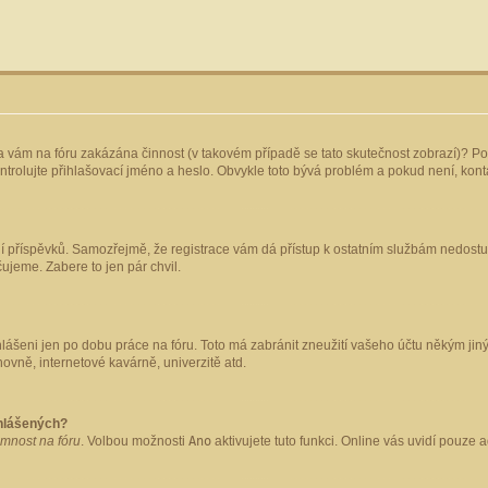
yla vám na fóru zakázána činnost (v takovém případě se tato skutečnost zobrazí)? Po
 zkontrolujte přihlašovací jméno a heslo. Obvykle toto bývá problém a pokud není, ko
ládání příspěvků. Samozřejmě, že registrace vám dá přístup k ostatním službám nedo
čujeme. Zabere to jen pár chvil.
hlášeni jen po dobu práce na fóru. Toto má zabránit zneužití vašeho účtu někým jiným.
ovně, internetové kavárně, univerzitě atd.
ihlášených?
omnost na fóru
. Volbou možnosti
Ano
aktivujete tuto funkci. Online vás uvidí pouze 