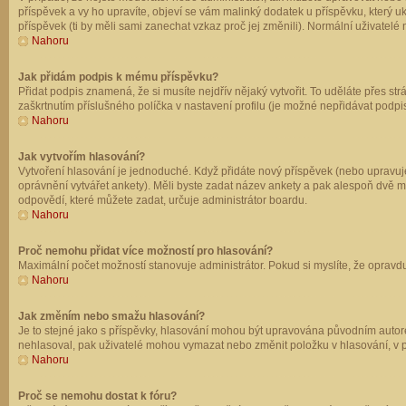
příspěvek a vy ho upravíte, objeví se vám malinký dodatek u příspěvku, který u
příspěvek (ti by měli sami zanechat vzkaz proč jej změnili). Normální uživate
Nahoru
Jak přidám podpis k mému příspěvku?
Přidat podpis znamená, že si musíte nejdřív nějaký vytvořit. To uděláte přes st
zaškrtnutím příslušného políčka v nastavení profilu (je možné nepřidávat podp
Nahoru
Jak vytvořím hlasování?
Vytvoření hlasování je jednoduché. Když přidáte nový příspěvek (nebo upravuje
oprávnění vytvářet ankety). Měli byste zadat název ankety a pak alespoň dvě 
odpovědí, které můžete zadat, určuje administrátor boardu.
Nahoru
Proč nemohu přidat více možností pro hlasování?
Maximální počet možností stanovuje administrátor. Pokud si myslíte, že opravdu
Nahoru
Jak změním nebo smažu hlasování?
Je to stejné jako s příspěvky, hlasování mohou být upravována původním autor
nehlasoval, pak uživatelé mohou vymazat nebo změnit položku v hlasování, v př
Nahoru
Proč se nemohu dostat k fóru?