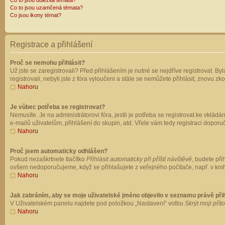
Co to jsou důležitá témata?
Co to jsou uzamčená témata?
Co jsou ikony témat?
Registrace a přihlášení
Proč se nemohu přihlásit?
Už jste se zaregistrovali? Před přihlášením je nutné se nejdříve registrovat. B
registrovali, nebyli jste z fóra vyloučeni a stále se nemůžete přihlásit, znovu
Nahoru
Je vůbec potřeba se registrovat?
Nemusíte. Je na administrátorovi fóra, jestli je potřeba se registrovat ke vk
e-mailů uživatelům, přihlášení do skupin, atd. Vřele vám tedy registraci doporu
Nahoru
Proč jsem automaticky odhlášen?
Pokud nezaškrtnete tlačítko
Přihlásit automaticky při příští návštěvě
, budete při
ovšem nedoporučujeme, když se přihlašujete z veřejného počítače, např. v knih
Nahoru
Jak zabráním, aby se moje uživatelské jméno objevilo v seznamu právě př
V Uživatelském panelu najdete pod položkou „Nastavení“ volbu
Skrýt moji přít
Nahoru