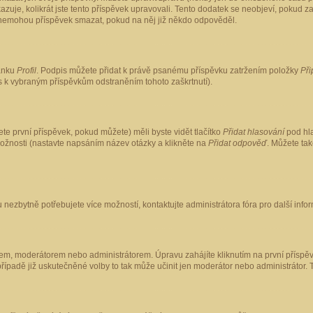
kazuje, kolikrát jste tento příspěvek upravovali. Tento dodatek se neobjeví, pokud
lé nemohou příspěvek smazat, pokud na něj již někdo odpověděl.
ránku
Profil
. Podpis můžete přidat k právě psanému příspěvku zatržením položky
Při
is k vybraným příspěvkům odstraněním tohoto zaškrtnutí).
te první příspěvek, pokud můžete) měli byste vidět tlačítko
Přidat hlasování
pod hla
možnosti (nastavte napsáním název otázky a klikněte na
Přidat odpověď
. Můžete ta
 nezbytně potřebujete více možností, kontaktujte administrátora fóra pro další info
em, moderátorem nebo administrátorem. Úpravu zahájíte kliknutím na první příspěv
ípadě již uskutečněné volby to tak může učinit jen moderátor nebo administrátor. 