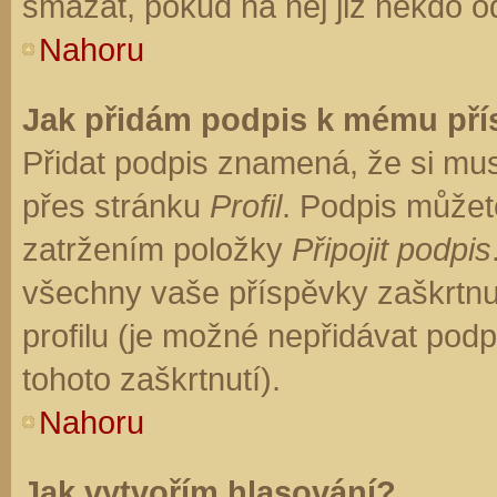
smazat, pokud na něj již někdo o
Nahoru
Jak přidám podpis k mému př
Přidat podpis znamená, že si musí
přes stránku
Profil
. Podpis můžet
zatržením položky
Připojit podpis
všechny vaše příspěvky zaškrtnu
profilu (je možné nepřidávat po
tohoto zaškrtnutí).
Nahoru
Jak vytvořím hlasování?