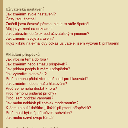
Uživatelská nastavení
Jak změním svoje nastavení?
Časy jsou špatně!
Změnil jsem časové pásmo, ale je to stále špatně!
Můj jazyk není na seznamu!
Jak zobrazím obrázek pod uživatelským jménem?
Jak změním svoje zařazení?
Když kliknu na e-mailový odkaz uživatele, jsem vyzván k přihlášení!
Vkládání příspěvků
Jak vložím téma do fóra?
Jak změním nebo smažu příspěvek?
Jak přidám podpis k mému příspěvku?
Jak vytvořím hlasování?
Proč nemohu přidat více možností pro hlasování?
Jak změním nebo smažu hlasování?
Proč se nemohu dostat k fóru?
Proč nemohu přidávat přílohy?
Proč jsem obdržel varování?
Jak mohu nahlásit příspěvek moderátorům?
K čemu slouží tlačítko „Uložit“ při psaní příspěvků?
Proč musí být můj příspěvek schválen?
Jak mohu oživit svoje téma?