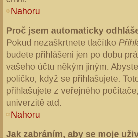
Nahoru
Proč jsem automaticky odhláš
Pokud nezaškrtnete tlačítko
Přihl
budete přihlášeni jen po dobu prá
vašeho účtu někým jiným. Abyste z
políčko, když se přihlašujete. T
přihlašujete z veřejného počítače
univerzitě atd.
Nahoru
Jak zabráním, aby se moje uži