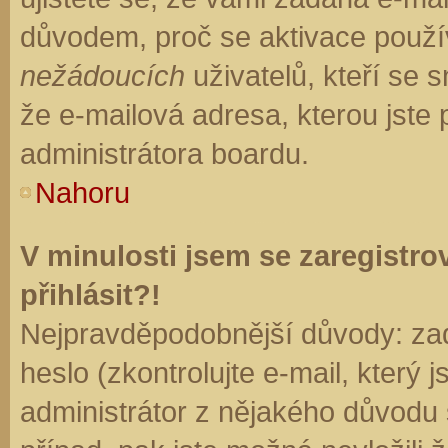
důvodem, proč se aktivace použí
nežádoucích
uživatelů, kteří se s
že e-mailová adresa, kterou jste p
administrátora boardu.
Nahoru
V minulosti jsem se zaregistr
přihlásit?!
Nejpravděpodobnější důvody: zad
heslo (zkontrolujte e-mail, který j
administrátor z nějakého důvodu 