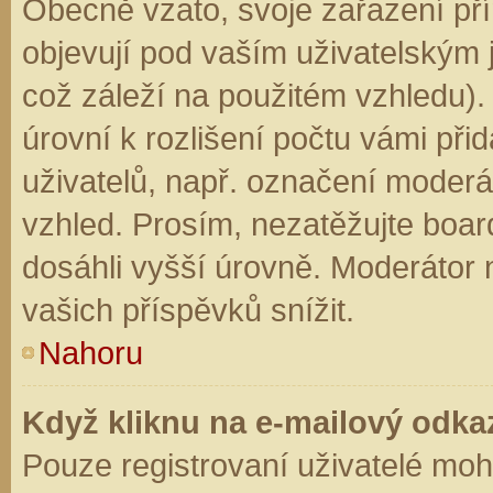
Obecně vzato, svoje zařazení př
objevují pod vaším uživatelským
což záleží na použitém vzhledu).
úrovní k rozlišení počtu vámi přid
uživatelů, např. označení moderá
vzhled. Prosím, nezatěžujte boar
dosáhli vyšší úrovně. Moderátor
vašich příspěvků snížit.
Nahoru
Když kliknu na e-mailový odkaz
Pouze registrovaní uživatelé moh