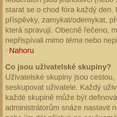
starat se o chod fóra každý den.
příspěvky, zamykat/odemykat, př
která spravují. Obecně řečeno, mo
nepřispívali
mimo téma
nebo nepři
Nahoru
Co jsou uživatelské skupiny?
Uživatelské skupiny jsou cestou,
seskupovat uživatele. Každý uživa
každé skupině může být definován
administrátorům snáze nastavit n