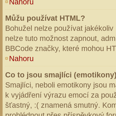
Nahoru
Můžu používat HTML?
Bohužel nelze používat jakékoliv
nelze tuto možnost zapnout, admi
BBCode značky, které mohou HT
Nahoru
Co to jsou smajlíci (emotikony
Smajlíci, neboli emotikony jsou m
k vyjádření výrazu emocí za použ
šťastný, :( znamená smutný. Kom
prohlédnout přes příspěvkový for