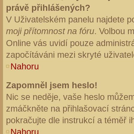
právě přihlášených?
V Uživatelském panelu najdete p
moji přítomnost na fóru
. Volbou 
Online vás uvidí pouze administrá
započítáváni mezi skryté uživatel
Nahoru
Zapomněl jsem heslo!
Nic se neděje, vaše heslo můžem
zmáčkněte na přihlašovací stránc
pokračujte dle instrukcí a téměř i
Nahoru