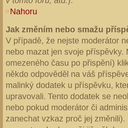
v tomto fóru, atd.
).
Nahoru
Jak změním nebo smažu přísp
V případě, že nejste moderátor n
nebo mazat jen svoje příspěvky. 
omezeného času po přispění) klik
někdo odpověděl na váš příspěve
malinký dodatek u příspěvku, kter
upravovali. Tento dodatek se neo
nebo pokud moderátor či administr
zanechat vzkaz proč jej změnili)