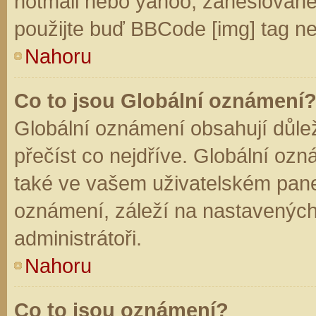
hotmail nebo yahoo, zaheslované
použijte buď BBCode [img] tag ne
Nahoru
Co to jsou Globální oznámení
Globální oznámení obsahují důleži
přečíst co nejdříve. Globální oz
také ve vašem uživatelském panelu
oznámení, záleží na nastavených
administrátoři.
Nahoru
Co to jsou oznámení?