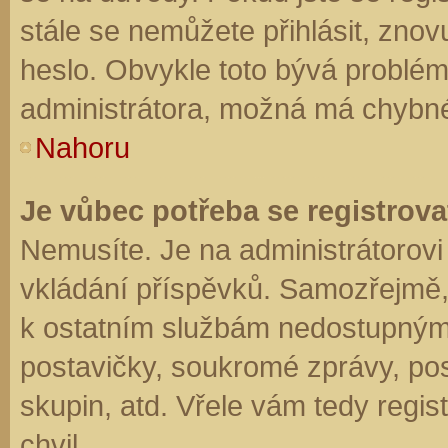
stále se nemůžete přihlásit, znov
heslo. Obvykle toto bývá problém
administrátora, možná má chybné
Nahoru
Je vůbec potřeba se registrova
Nemusíte. Je na administrátorovi f
vkládání příspěvků. Samozřejmě,
k ostatním službám nedostupným
postavičky, soukromé zprávy, posí
skupin, atd. Vřele vám tedy regis
chvil.