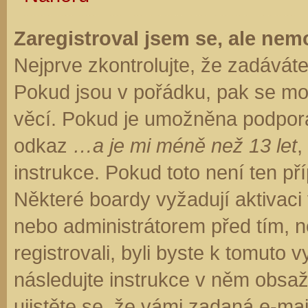
Zaregistroval jsem se, ale nemo
Nejprve zkontrolujte, že zadávát
Pokud jsou v pořádku, pak se moh
věcí. Pokud je umožněna podpora C
odkaz
…a je mi méně než 13 let
,
instrukce. Pokud toto není ten př
Některé boardy vyžadují aktivaci
nebo administrátorem před tím, ne
registrovali, byli byste k tomuto
následujte instrukce v něm obsaže
ujistěte se, že vámi zadaná e-ma