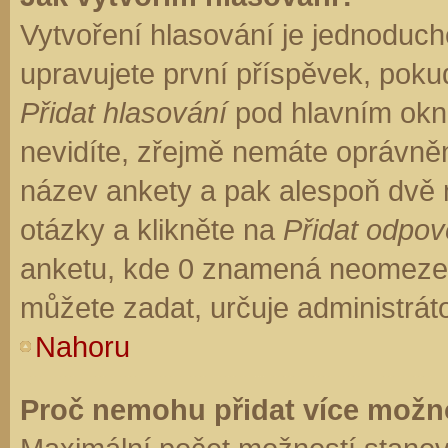
Vytvoření hlasování je jednoduch
upravujete první příspěvek, pokud
Přidat hlasování
pod hlavním okn
nevidíte, zřejmě nemáte oprávněn
název ankety a pak alespoň dvě
otázky a klikněte na
Přidat odpo
anketu, kde 0 znamená neomezen
můžete zadat, určuje administrát
Nahoru
Proč nemohu přidat více možno