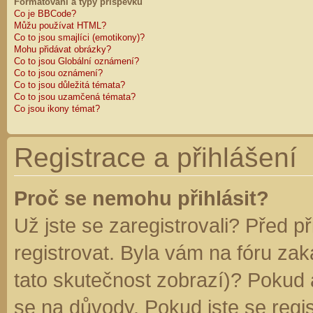
Formátování a typy příspěvků
Co je BBCode?
Můžu používat HTML?
Co to jsou smajlíci (emotikony)?
Mohu přidávat obrázky?
Co to jsou Globální oznámení?
Co to jsou oznámení?
Co to jsou důležitá témata?
Co to jsou uzamčená témata?
Co jsou ikony témat?
Registrace a přihlášení
Proč se nemohu přihlásit?
Už jste se zaregistrovali? Před p
registrovat. Byla vám na fóru za
tato skutečnost zobrazí)? Pokud a
se na důvody. Pokud jste se regist