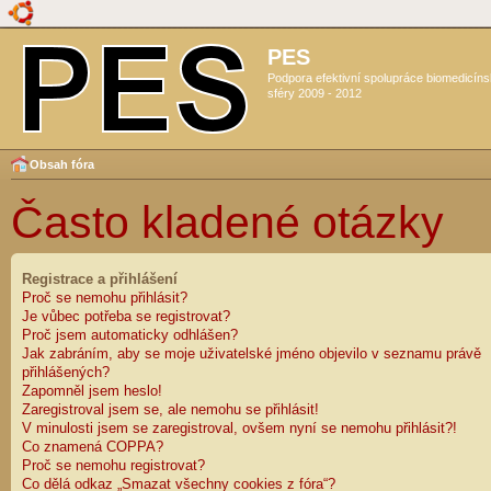
PES
Podpora efektivní spolupráce biomedicín
sféry 2009 - 2012
Obsah fóra
Často kladené otázky
Registrace a přihlášení
Proč se nemohu přihlásit?
Je vůbec potřeba se registrovat?
Proč jsem automaticky odhlášen?
Jak zabráním, aby se moje uživatelské jméno objevilo v seznamu právě
přihlášených?
Zapomněl jsem heslo!
Zaregistroval jsem se, ale nemohu se přihlásit!
V minulosti jsem se zaregistroval, ovšem nyní se nemohu přihlásit?!
Co znamená COPPA?
Proč se nemohu registrovat?
Co dělá odkaz „Smazat všechny cookies z fóra“?