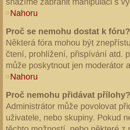
snažíme zabránit manipulaci s vý
Nahoru
Proč se nemohu dostat k fóru
Některá fóra mohou být znepříst
čtení, prohlížení, přispívání atd. 
může poskytnout jen moderátor a a
Nahoru
Proč nemohu přidávat přílohy
Administrátor může povolovat přid
uživatele, nebo skupiny. Pokud 
těchto možností, nebo některé z n