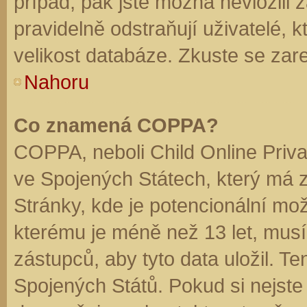
případ, pak jste možná nevložili 
pravidelně odstraňují uživatelé, k
velikost databáze. Zkuste se zare
Nahoru
Co znamená COPPA?
COPPA, neboli Child Online Priva
ve Spojených Státech, který má z
Stránky, kde je potencionální mož
kterému je méně než 13 let, mus
zástupců, aby tyto data uložil. Te
Spojených Států. Pokud si nejste jis