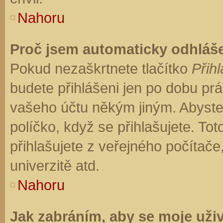
Nahoru
Proč jsem automaticky odhláš
Pokud nezaškrtnete tlačítko
Přihl
budete přihlášeni jen po dobu prá
vašeho účtu někým jiným. Abyste z
políčko, když se přihlašujete. T
přihlašujete z veřejného počítače
univerzitě atd.
Nahoru
Jak zabráním, aby se moje uži