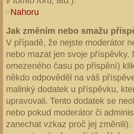
v tomto fóru, atd.
).
Nahoru
Jak změním nebo smažu přísp
V případě, že nejste moderátor n
nebo mazat jen svoje příspěvky. 
omezeného času po přispění) klik
někdo odpověděl na váš příspěve
malinký dodatek u příspěvku, kter
upravovali. Tento dodatek se neo
nebo pokud moderátor či administr
zanechat vzkaz proč jej změnili)