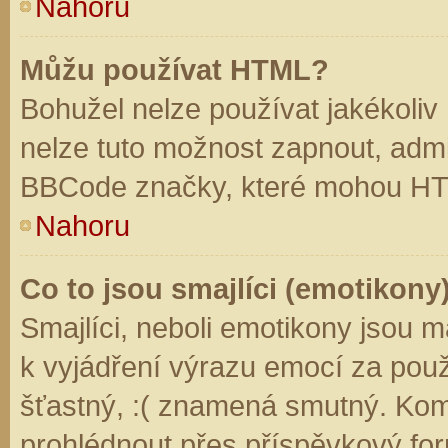
Nahoru
Můžu používat HTML?
Bohužel nelze používat jakékoliv
nelze tuto možnost zapnout, admi
BBCode značky, které mohou HT
Nahoru
Co to jsou smajlíci (emotikony
Smajlíci, neboli emotikony jsou m
k vyjádření výrazu emocí za použ
šťastný, :( znamená smutný. Kom
prohlédnout přes příspěvkový for