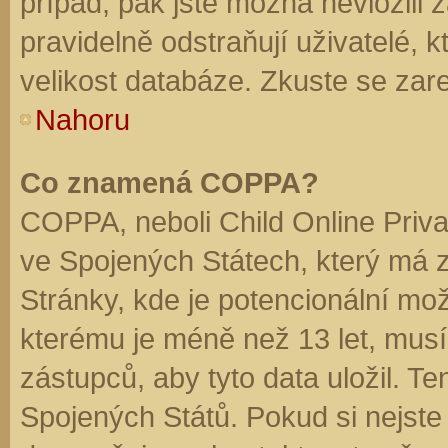
případ, pak jste možná nevložili 
pravidelně odstraňují uživatelé, k
velikost databáze. Zkuste se zare
Nahoru
Co znamená COPPA?
COPPA, neboli Child Online Priva
ve Spojených Státech, který má z
Stránky, kde je potencionální mož
kterému je méně než 13 let, mus
zástupců, aby tyto data uložil. Te
Spojených Států. Pokud si nejste jis