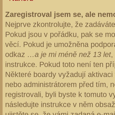
Zaregistroval jsem se, ale nemo
Nejprve zkontrolujte, že zadávát
Pokud jsou v pořádku, pak se moh
věcí. Pokud je umožněna podpora C
odkaz
…a je mi méně než 13 let
,
instrukce. Pokud toto není ten př
Některé boardy vyžadují aktivaci
nebo administrátorem před tím, ne
registrovali, byli byste k tomuto
následujte instrukce v něm obsaže
ujistěte se, že vámi zadaná e-ma