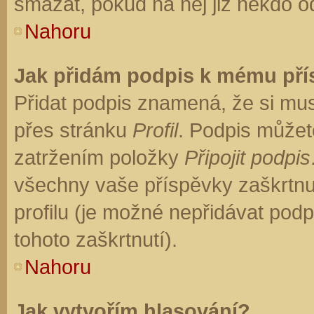
smazat, pokud na něj již někdo o
Nahoru
Jak přidám podpis k mému př
Přidat podpis znamená, že si musí
přes stránku
Profil
. Podpis můžet
zatržením položky
Připojit podpis
všechny vaše příspěvky zaškrtnu
profilu (je možné nepřidávat po
tohoto zaškrtnutí).
Nahoru
Jak vytvořím hlasování?