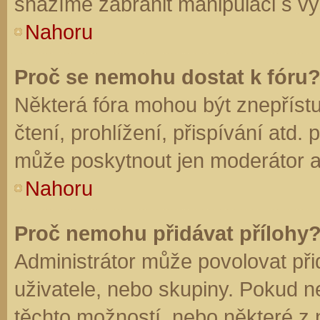
snažíme zabránit manipulaci s vý
Nahoru
Proč se nemohu dostat k fóru
Některá fóra mohou být znepříst
čtení, prohlížení, přispívání atd. 
může poskytnout jen moderátor a a
Nahoru
Proč nemohu přidávat přílohy
Administrátor může povolovat přid
uživatele, nebo skupiny. Pokud 
těchto možností, nebo některé z n