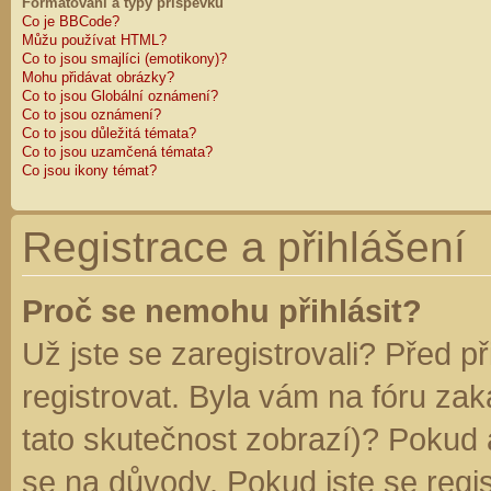
Formátování a typy příspěvků
Co je BBCode?
Můžu používat HTML?
Co to jsou smajlíci (emotikony)?
Mohu přidávat obrázky?
Co to jsou Globální oznámení?
Co to jsou oznámení?
Co to jsou důležitá témata?
Co to jsou uzamčená témata?
Co jsou ikony témat?
Registrace a přihlášení
Proč se nemohu přihlásit?
Už jste se zaregistrovali? Před p
registrovat. Byla vám na fóru za
tato skutečnost zobrazí)? Pokud a
se na důvody. Pokud jste se regist