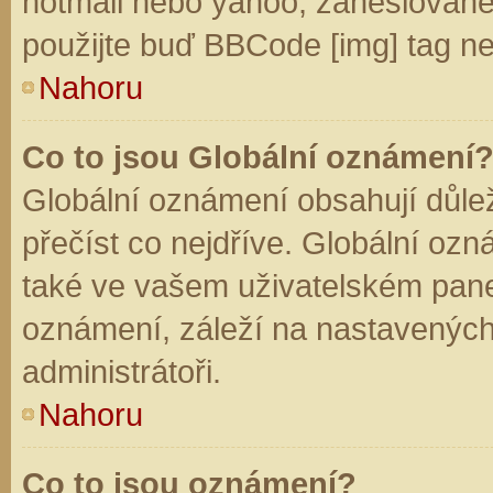
hotmail nebo yahoo, zaheslované
použijte buď BBCode [img] tag ne
Nahoru
Co to jsou Globální oznámení
Globální oznámení obsahují důleži
přečíst co nejdříve. Globální oz
také ve vašem uživatelském panelu
oznámení, záleží na nastavených
administrátoři.
Nahoru
Co to jsou oznámení?