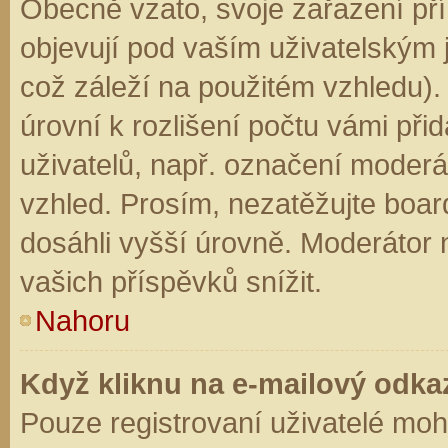
Obecně vzato, svoje zařazení př
objevují pod vaším uživatelským
což záleží na použitém vzhledu).
úrovní k rozlišení počtu vámi přid
uživatelů, např. označení moderá
vzhled. Prosím, nezatěžujte boar
dosáhli vyšší úrovně. Moderátor
vašich příspěvků snížit.
Nahoru
Když kliknu na e-mailový odkaz
Pouze registrovaní uživatelé moh