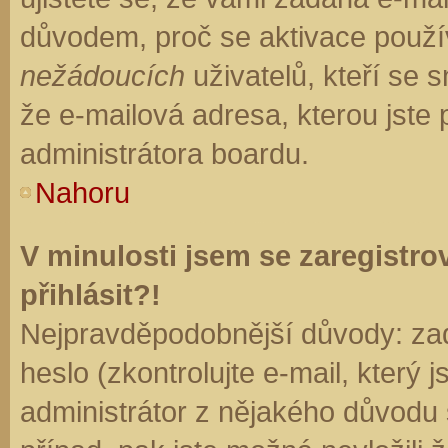
důvodem, proč se aktivace použí
nežádoucích
uživatelů, kteří se s
že e-mailová adresa, kterou jste p
administrátora boardu.
Nahoru
V minulosti jsem se zaregistr
přihlásit?!
Nejpravděpodobnější důvody: zad
heslo (zkontrolujte e-mail, který j
administrátor z nějakého důvodu 