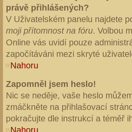
právě přihlášených?
V Uživatelském panelu najdete p
moji přítomnost na fóru
. Volbou 
Online vás uvidí pouze administrá
započítáváni mezi skryté uživatel
Nahoru
Zapomněl jsem heslo!
Nic se neděje, vaše heslo můžem
zmáčkněte na přihlašovací stránc
pokračujte dle instrukcí a téměř i
Nahoru