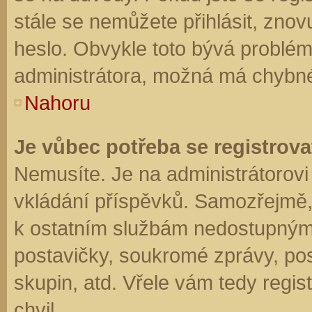
stále se nemůžete přihlásit, znov
heslo. Obvykle toto bývá problém
administrátora, možná má chybné
Nahoru
Je vůbec potřeba se registrova
Nemusíte. Je na administrátorovi f
vkládání příspěvků. Samozřejmě,
k ostatním službám nedostupným
postavičky, soukromé zprávy, posí
skupin, atd. Vřele vám tedy regis
chvil.