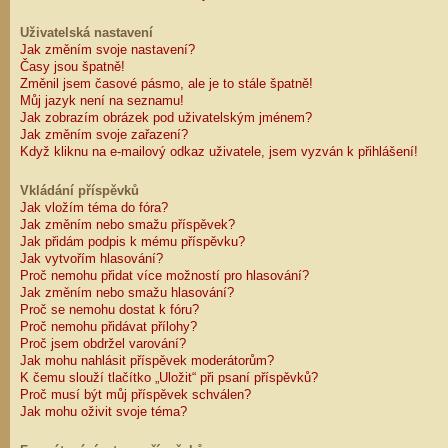
Uživatelská nastavení
Jak změním svoje nastavení?
Časy jsou špatně!
Změnil jsem časové pásmo, ale je to stále špatně!
Můj jazyk není na seznamu!
Jak zobrazím obrázek pod uživatelským jménem?
Jak změním svoje zařazení?
Když kliknu na e-mailový odkaz uživatele, jsem vyzván k přihlášení!
Vkládání příspěvků
Jak vložím téma do fóra?
Jak změním nebo smažu příspěvek?
Jak přidám podpis k mému příspěvku?
Jak vytvořím hlasování?
Proč nemohu přidat více možností pro hlasování?
Jak změním nebo smažu hlasování?
Proč se nemohu dostat k fóru?
Proč nemohu přidávat přílohy?
Proč jsem obdržel varování?
Jak mohu nahlásit příspěvek moderátorům?
K čemu slouží tlačítko „Uložit“ při psaní příspěvků?
Proč musí být můj příspěvek schválen?
Jak mohu oživit svoje téma?