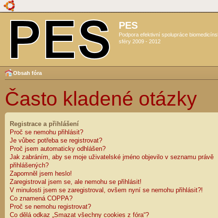
PES
Podpora efektivní spolupráce biomedicín
sféry 2009 - 2012
Obsah fóra
Často kladené otázky
Registrace a přihlášení
Proč se nemohu přihlásit?
Je vůbec potřeba se registrovat?
Proč jsem automaticky odhlášen?
Jak zabráním, aby se moje uživatelské jméno objevilo v seznamu právě
přihlášených?
Zapomněl jsem heslo!
Zaregistroval jsem se, ale nemohu se přihlásit!
V minulosti jsem se zaregistroval, ovšem nyní se nemohu přihlásit?!
Co znamená COPPA?
Proč se nemohu registrovat?
Co dělá odkaz „Smazat všechny cookies z fóra“?