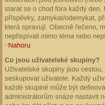
starat se o chod fóra každý den.
příspěvky, zamykat/odemykat, př
která spravují. Obecně řečeno, mo
nepřispívali
mimo téma
nebo nepři
Nahoru
Co jsou uživatelské skupiny?
Uživatelské skupiny jsou cestou,
seskupovat uživatele. Každý uživa
každé skupině může být definován
administrátorům snáze nastavit n