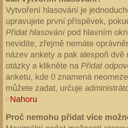
Vytvoření hlasování je jednoduch
upravujete první příspěvek, pokud
Přidat hlasování
pod hlavním okn
nevidíte, zřejmě nemáte oprávněn
název ankety a pak alespoň dvě
otázky a klikněte na
Přidat odpo
anketu, kde 0 znamená neomezen
můžete zadat, určuje administrát
Nahoru
Proč nemohu přidat více možno