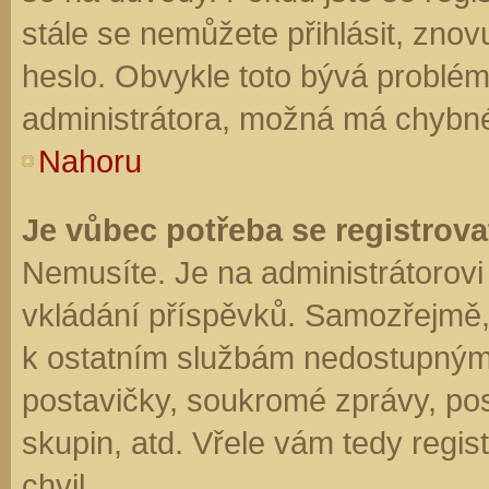
stále se nemůžete přihlásit, znov
heslo. Obvykle toto bývá problém
administrátora, možná má chybné
Nahoru
Je vůbec potřeba se registrova
Nemusíte. Je na administrátorovi f
vkládání příspěvků. Samozřejmě,
k ostatním službám nedostupným
postavičky, soukromé zprávy, posí
skupin, atd. Vřele vám tedy regis
chvil.