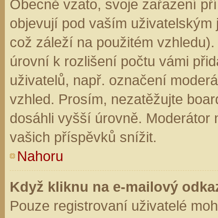
Obecně vzato, svoje zařazení př
objevují pod vaším uživatelským
což záleží na použitém vzhledu).
úrovní k rozlišení počtu vámi přid
uživatelů, např. označení moderá
vzhled. Prosím, nezatěžujte boar
dosáhli vyšší úrovně. Moderátor
vašich příspěvků snížit.
Nahoru
Když kliknu na e-mailový odkaz
Pouze registrovaní uživatelé moh