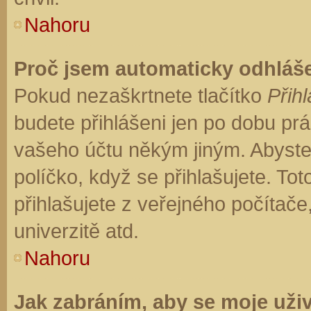
Nahoru
Proč jsem automaticky odhláš
Pokud nezaškrtnete tlačítko
Přihl
budete přihlášeni jen po dobu prá
vašeho účtu někým jiným. Abyste z
políčko, když se přihlašujete. T
přihlašujete z veřejného počítače
univerzitě atd.
Nahoru
Jak zabráním, aby se moje uži