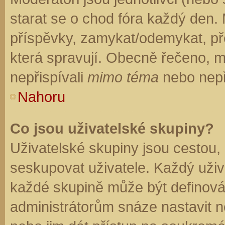
starat se o chod fóra každý den.
příspěvky, zamykat/odemykat, př
která spravují. Obecně řečeno, mo
nepřispívali
mimo téma
nebo nepři
Nahoru
Co jsou uživatelské skupiny?
Uživatelské skupiny jsou cestou,
seskupovat uživatele. Každý uživa
každé skupině může být definován
administrátorům snáze nastavit n