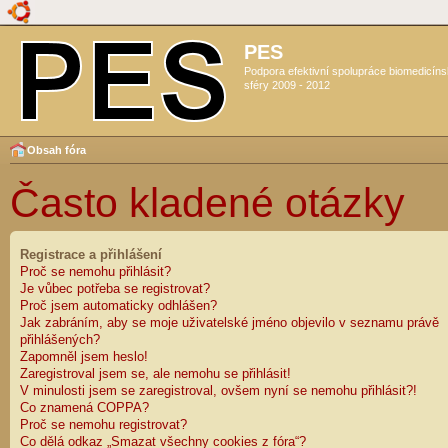
PES
Podpora efektivní spolupráce biomedicín
sféry 2009 - 2012
Obsah fóra
Často kladené otázky
Registrace a přihlášení
Proč se nemohu přihlásit?
Je vůbec potřeba se registrovat?
Proč jsem automaticky odhlášen?
Jak zabráním, aby se moje uživatelské jméno objevilo v seznamu právě
přihlášených?
Zapomněl jsem heslo!
Zaregistroval jsem se, ale nemohu se přihlásit!
V minulosti jsem se zaregistroval, ovšem nyní se nemohu přihlásit?!
Co znamená COPPA?
Proč se nemohu registrovat?
Co dělá odkaz „Smazat všechny cookies z fóra“?