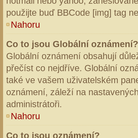
hotmail nebo yahoo, zaheslované
použijte buď BBCode [img] tag ne
Nahoru
Co to jsou Globální oznámení
Globální oznámení obsahují důleži
přečíst co nejdříve. Globální oz
také ve vašem uživatelském panelu
oznámení, záleží na nastavených
administrátoři.
Nahoru
Co to jsou oznámení?