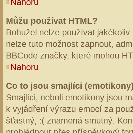
Nahoru
Můžu používat HTML?
Bohužel nelze používat jakékoliv
nelze tuto možnost zapnout, admi
BBCode značky, které mohou HT
Nahoru
Co to jsou smajlíci (emotikony
Smajlíci, neboli emotikony jsou m
k vyjádření výrazu emocí za použ
šťastný, :( znamená smutný. Kom
prohlédnout přes příspěvkový for