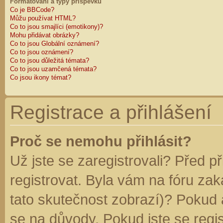
Formátování a typy příspěvků
Co je BBCode?
Můžu používat HTML?
Co to jsou smajlíci (emotikony)?
Mohu přidávat obrázky?
Co to jsou Globální oznámení?
Co to jsou oznámení?
Co to jsou důležitá témata?
Co to jsou uzamčená témata?
Co jsou ikony témat?
Registrace a přihlášení
Proč se nemohu přihlásit?
Už jste se zaregistrovali? Před p
registrovat. Byla vám na fóru za
tato skutečnost zobrazí)? Pokud a
se na důvody. Pokud jste se regist