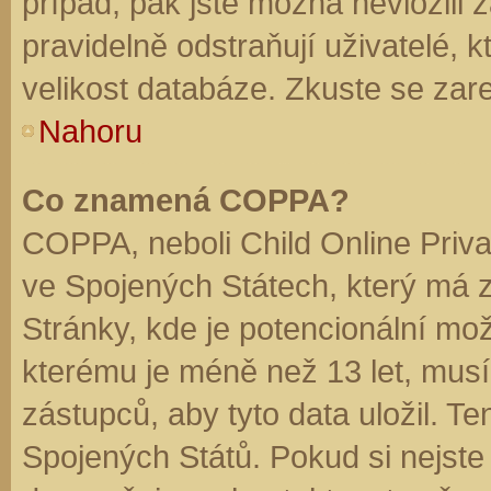
případ, pak jste možná nevložili 
pravidelně odstraňují uživatelé, k
velikost databáze. Zkuste se zare
Nahoru
Co znamená COPPA?
COPPA, neboli Child Online Priva
ve Spojených Státech, který má z
Stránky, kde je potencionální mož
kterému je méně než 13 let, mus
zástupců, aby tyto data uložil. Te
Spojených Států. Pokud si nejste jis