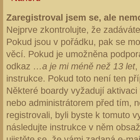
Zaregistroval jsem se, ale nemo
Nejprve zkontrolujte, že zadávát
Pokud jsou v pořádku, pak se moh
věcí. Pokud je umožněna podpora C
odkaz
…a je mi méně než 13 let
,
instrukce. Pokud toto není ten př
Některé boardy vyžadují aktivaci
nebo administrátorem před tím, ne
registrovali, byli byste k tomuto
následujte instrukce v něm obsaže
ujistěte se, že vámi zadaná e-ma