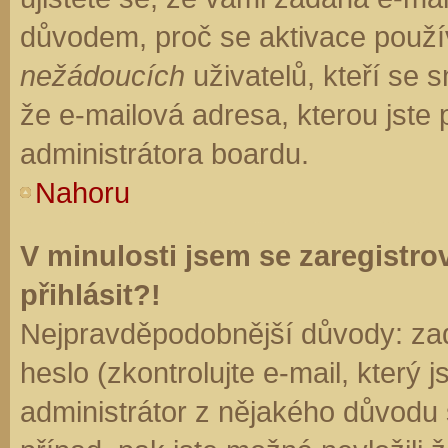
důvodem, proč se aktivace použí
nežádoucích
uživatelů, kteří se s
že e-mailová adresa, kterou jste p
administrátora boardu.
Nahoru
V minulosti jsem se zaregistr
přihlásit?!
Nejpravděpodobnější důvody: zad
heslo (zkontrolujte e-mail, který j
administrátor z nějakého důvodu 