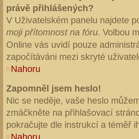
právě přihlášených?
V Uživatelském panelu najdete p
moji přítomnost na fóru
. Volbou 
Online vás uvidí pouze administrá
započítáváni mezi skryté uživatel
Nahoru
Zapomněl jsem heslo!
Nic se neděje, vaše heslo můžem
zmáčkněte na přihlašovací stránc
pokračujte dle instrukcí a téměř i
Nahoru