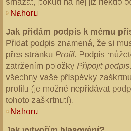
smazat, pokud na něj již někdo o
Nahoru
Jak přidám podpis k mému př
Přidat podpis znamená, že si musí
přes stránku
Profil
. Podpis můžet
zatržením položky
Připojit podpis
všechny vaše příspěvky zaškrtnu
profilu (je možné nepřidávat po
tohoto zaškrtnutí).
Nahoru
Jak vytvořím hlasování?