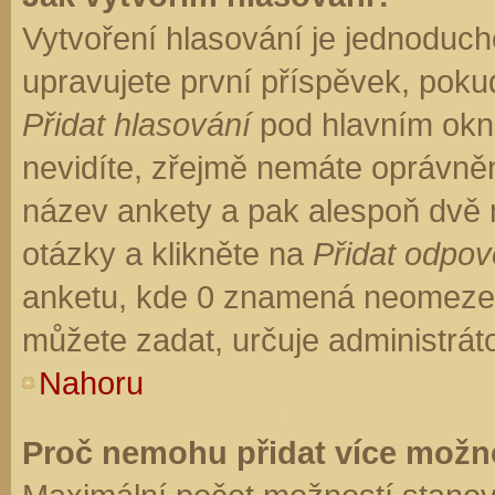
Vytvoření hlasování je jednoduch
upravujete první příspěvek, pokud
Přidat hlasování
pod hlavním okn
nevidíte, zřejmě nemáte oprávněn
název ankety a pak alespoň dvě
otázky a klikněte na
Přidat odpo
anketu, kde 0 znamená neomezen
můžete zadat, určuje administrát
Nahoru
Proč nemohu přidat více možno