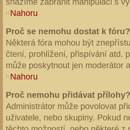
snažíme zabránit manipulaci s vý
Nahoru
Proč se nemohu dostat k fóru
Některá fóra mohou být znepříst
čtení, prohlížení, přispívání atd. 
může poskytnout jen moderátor a a
Nahoru
Proč nemohu přidávat přílohy
Administrátor může povolovat přid
uživatele, nebo skupiny. Pokud 
těchto možností, nebo některé z n