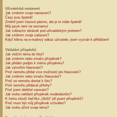
Uživatelská nastavení
Jak změním svoje nastavení?
Časy jsou špatně!
Změnil jsem časové pásmo, ale je to stále špatně!
Můj jazyk není na seznamu!
Jak zobrazím obrázek pod uživatelským jménem?
Jak změním svoje zařazení?
Když kliknu na e-mailový odkaz uživatele, jsem vyzván k přihlášení!
Vkládání příspěvků
Jak vložím téma do fóra?
Jak změním nebo smažu příspěvek?
Jak přidám podpis k mému příspěvku?
Jak vytvořím hlasování?
Proč nemohu přidat více možností pro hlasování?
Jak změním nebo smažu hlasování?
Proč se nemohu dostat k fóru?
Proč nemohu přidávat přílohy?
Proč jsem obdržel varování?
Jak mohu nahlásit příspěvek moderátorům?
K čemu slouží tlačítko „Uložit“ při psaní příspěvků?
Proč musí být můj příspěvek schválen?
Jak mohu oživit svoje téma?