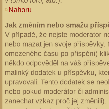
v tomto fóru, atd.
).
Nahoru
Jak změním nebo smažu přísp
V případě, že nejste moderátor n
nebo mazat jen svoje příspěvky. 
omezeného času po přispění) klik
někdo odpověděl na váš příspěve
malinký dodatek u příspěvku, kter
upravovali. Tento dodatek se neo
nebo pokud moderátor či administr
zanechat vzkaz proč jej změnili)