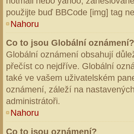
hotmail nebo yahoo, zaheslované
použijte buď BBCode [img] tag ne
Nahoru
Co to jsou Globální oznámení
Globální oznámení obsahují důleži
přečíst co nejdříve. Globální oz
také ve vašem uživatelském panelu
oznámení, záleží na nastavených
administrátoři.
Nahoru
Co to jsou oznámení?