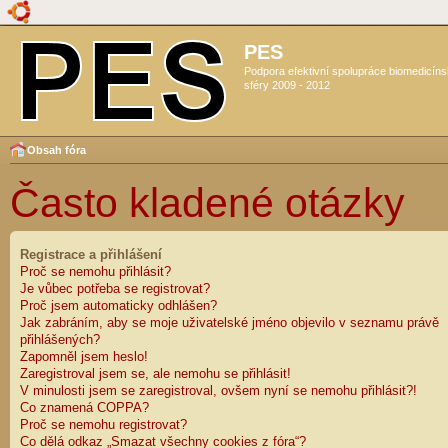
PES
Podpora efektivní spolupráce biomedicín
sféry 2009 - 2012
Obsah fóra
Často kladené otázky
Registrace a přihlášení
Proč se nemohu přihlásit?
Je vůbec potřeba se registrovat?
Proč jsem automaticky odhlášen?
Jak zabráním, aby se moje uživatelské jméno objevilo v seznamu právě
přihlášených?
Zapomněl jsem heslo!
Zaregistroval jsem se, ale nemohu se přihlásit!
V minulosti jsem se zaregistroval, ovšem nyní se nemohu přihlásit?!
Co znamená COPPA?
Proč se nemohu registrovat?
Co dělá odkaz „Smazat všechny cookies z fóra“?