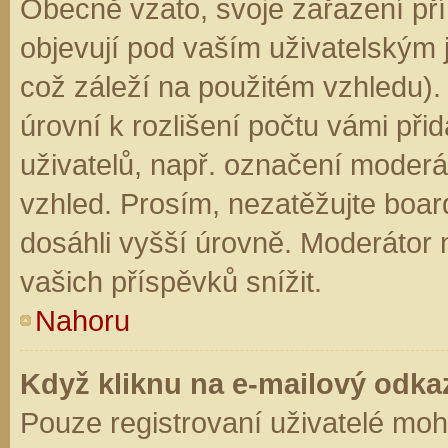
Obecně vzato, svoje zařazení př
objevují pod vaším uživatelským
což záleží na použitém vzhledu).
úrovní k rozlišení počtu vámi přid
uživatelů, např. označení moderá
vzhled. Prosím, nezatěžujte boar
dosáhli vyšší úrovně. Moderátor
vašich příspěvků snížit.
Nahoru
Když kliknu na e-mailový odkaz
Pouze registrovaní uživatelé moh