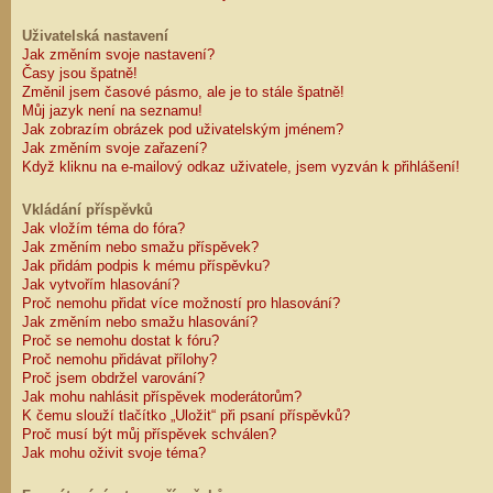
Uživatelská nastavení
Jak změním svoje nastavení?
Časy jsou špatně!
Změnil jsem časové pásmo, ale je to stále špatně!
Můj jazyk není na seznamu!
Jak zobrazím obrázek pod uživatelským jménem?
Jak změním svoje zařazení?
Když kliknu na e-mailový odkaz uživatele, jsem vyzván k přihlášení!
Vkládání příspěvků
Jak vložím téma do fóra?
Jak změním nebo smažu příspěvek?
Jak přidám podpis k mému příspěvku?
Jak vytvořím hlasování?
Proč nemohu přidat více možností pro hlasování?
Jak změním nebo smažu hlasování?
Proč se nemohu dostat k fóru?
Proč nemohu přidávat přílohy?
Proč jsem obdržel varování?
Jak mohu nahlásit příspěvek moderátorům?
K čemu slouží tlačítko „Uložit“ při psaní příspěvků?
Proč musí být můj příspěvek schválen?
Jak mohu oživit svoje téma?