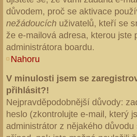
důvodem, proč se aktivace použí
nežádoucích
uživatelů, kteří se s
že e-mailová adresa, kterou jste p
administrátora boardu.
Nahoru
V minulosti jsem se zaregistr
přihlásit?!
Nejpravděpodobnější důvody: zad
heslo (zkontrolujte e-mail, který j
administrátor z nějakého důvodu 