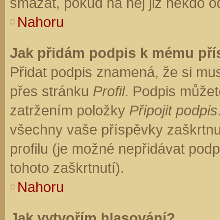
smazat, pokud na něj již někdo o
Nahoru
Jak přidám podpis k mému př
Přidat podpis znamená, že si musí
přes stránku
Profil
. Podpis můžet
zatržením položky
Připojit podpis
všechny vaše příspěvky zaškrtnu
profilu (je možné nepřidávat po
tohoto zaškrtnutí).
Nahoru
Jak vytvořím hlasování?