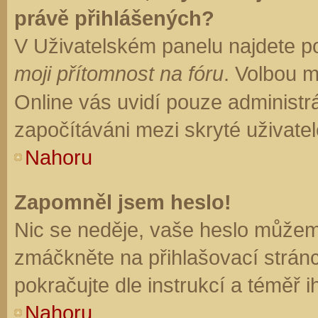
právě přihlášených?
V Uživatelském panelu najdete p
moji přítomnost na fóru
. Volbou 
Online vás uvidí pouze administrá
započítáváni mezi skryté uživatel
Nahoru
Zapomněl jsem heslo!
Nic se neděje, vaše heslo můžem
zmáčkněte na přihlašovací stránc
pokračujte dle instrukcí a téměř i
Nahoru