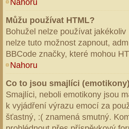
Nahoru
Můžu používat HTML?
Bohužel nelze používat jakékoliv
nelze tuto možnost zapnout, admi
BBCode značky, které mohou HT
Nahoru
Co to jsou smajlíci (emotikony
Smajlíci, neboli emotikony jsou m
k vyjádření výrazu emocí za použ
šťastný, :( znamená smutný. Kom
prohlédnout přes příspěvkový for