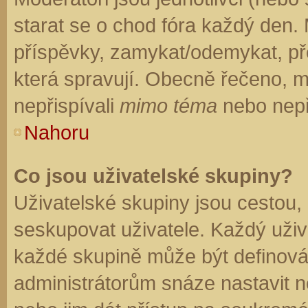
starat se o chod fóra každý den.
příspěvky, zamykat/odemykat, př
která spravují. Obecně řečeno, mo
nepřispívali
mimo téma
nebo nepři
Nahoru
Co jsou uživatelské skupiny?
Uživatelské skupiny jsou cestou,
seskupovat uživatele. Každý uživa
každé skupině může být definován
administrátorům snáze nastavit n