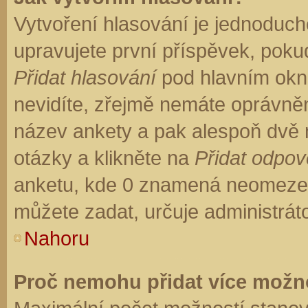
Vytvoření hlasování je jednoduch
upravujete první příspěvek, pokud
Přidat hlasování
pod hlavním okn
nevidíte, zřejmě nemáte oprávněn
název ankety a pak alespoň dvě
otázky a klikněte na
Přidat odpo
anketu, kde 0 znamená neomezen
můžete zadat, určuje administrát
Nahoru
Proč nemohu přidat více možno