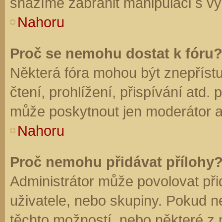
snažíme zabránit manipulaci s vý
Nahoru
Proč se nemohu dostat k fóru
Některá fóra mohou být znepříst
čtení, prohlížení, přispívání atd. 
může poskytnout jen moderátor a a
Nahoru
Proč nemohu přidávat přílohy
Administrátor může povolovat přid
uživatele, nebo skupiny. Pokud 
těchto možností, nebo některé z n