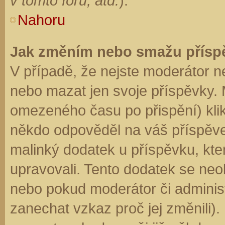
v tomto fóru, atd.
).
Nahoru
Jak změním nebo smažu přísp
V případě, že nejste moderátor n
nebo mazat jen svoje příspěvky. 
omezeného času po přispění) klik
někdo odpověděl na váš příspěve
malinký dodatek u příspěvku, kter
upravovali. Tento dodatek se neo
nebo pokud moderátor či administr
zanechat vzkaz proč jej změnili)