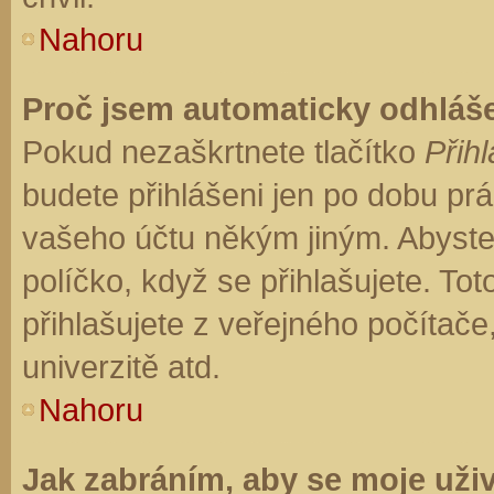
Nahoru
Proč jsem automaticky odhláš
Pokud nezaškrtnete tlačítko
Přihl
budete přihlášeni jen po dobu prá
vašeho účtu někým jiným. Abyste z
políčko, když se přihlašujete. T
přihlašujete z veřejného počítače
univerzitě atd.
Nahoru
Jak zabráním, aby se moje uži