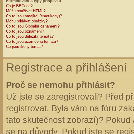
Formátování a typy příspěvků
Co je BBCode?
Můžu používat HTML?
Co to jsou smajlíci (emotikony)?
Mohu přidávat obrázky?
Co to jsou Globální oznámení?
Co to jsou oznámení?
Co to jsou důležitá témata?
Co to jsou uzamčená témata?
Co jsou ikony témat?
Registrace a přihlášení
Proč se nemohu přihlásit?
Už jste se zaregistrovali? Před p
registrovat. Byla vám na fóru za
tato skutečnost zobrazí)? Pokud a
se na důvody. Pokud jste se regist