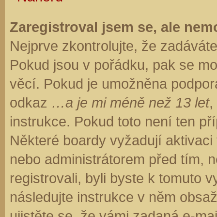
Zaregistroval jsem se, ale nemo
Nejprve zkontrolujte, že zadávát
Pokud jsou v pořádku, pak se moh
věcí. Pokud je umožněna podpora C
odkaz
…a je mi méně než 13 let
,
instrukce. Pokud toto není ten př
Některé boardy vyžadují aktivaci
nebo administrátorem před tím, ne
registrovali, byli byste k tomuto
následujte instrukce v něm obsaže
ujistěte se, že vámi zadaná e-ma