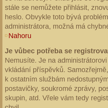
stále se nemůžete přihlásit, znov
heslo. Obvykle toto bývá problém
administrátora, možná má chybné
Nahoru
Je vůbec potřeba se registrova
Nemusíte. Je na administrátorovi f
vkládání příspěvků. Samozřejmě,
k ostatním službám nedostupným
postavičky, soukromé zprávy, posí
skupin, atd. Vřele vám tedy regis
chvil.