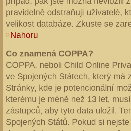
případ, pak jste možná nevložili 
pravidelně odstraňují uživatelé, k
velikost databáze. Zkuste se zare
Nahoru
Co znamená COPPA?
COPPA, neboli Child Online Priva
ve Spojených Státech, který má z
Stránky, kde je potencionální mož
kterému je méně než 13 let, mus
zástupců, aby tyto data uložil. Te
Spojených Států. Pokud si nejste jis