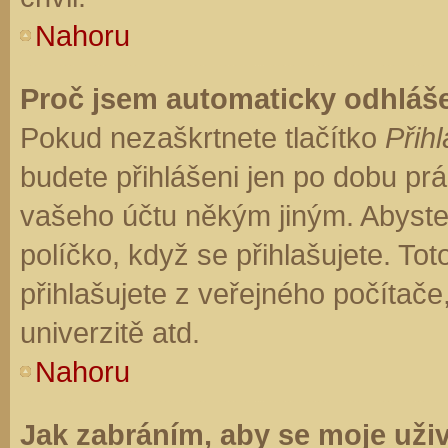
Nahoru
Proč jsem automaticky odhláš
Pokud nezaškrtnete tlačítko
Přihl
budete přihlášeni jen po dobu prá
vašeho účtu někým jiným. Abyste z
políčko, když se přihlašujete. T
přihlašujete z veřejného počítače
univerzitě atd.
Nahoru
Jak zabráním, aby se moje uži