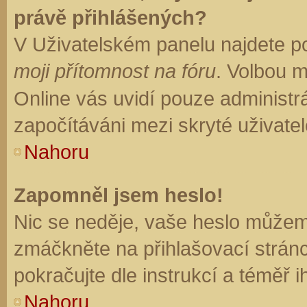
právě přihlášených?
V Uživatelském panelu najdete p
moji přítomnost na fóru
. Volbou 
Online vás uvidí pouze administrá
započítáváni mezi skryté uživatel
Nahoru
Zapomněl jsem heslo!
Nic se neděje, vaše heslo můžem
zmáčkněte na přihlašovací stránc
pokračujte dle instrukcí a téměř i
Nahoru