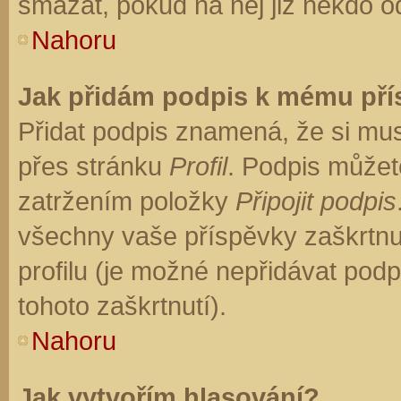
smazat, pokud na něj již někdo o
Nahoru
Jak přidám podpis k mému př
Přidat podpis znamená, že si musí
přes stránku
Profil
. Podpis můžet
zatržením položky
Připojit podpis
všechny vaše příspěvky zaškrtnu
profilu (je možné nepřidávat po
tohoto zaškrtnutí).
Nahoru
Jak vytvořím hlasování?