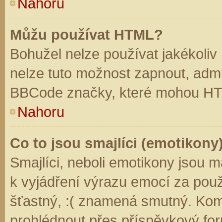
Nahoru
Můžu používat HTML?
Bohužel nelze používat jakékoliv
nelze tuto možnost zapnout, admi
BBCode značky, které mohou HT
Nahoru
Co to jsou smajlíci (emotikony
Smajlíci, neboli emotikony jsou m
k vyjádření výrazu emocí za použ
šťastný, :( znamená smutný. Kom
prohlédnout přes příspěvkový for