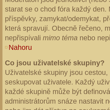
starat se o chod fóra každý den.
příspěvky, zamykat/odemykat, př
která spravují. Obecně řečeno, mo
nepřispívali
mimo téma
nebo nepři
Nahoru
Co jsou uživatelské skupiny?
Uživatelské skupiny jsou cestou,
seskupovat uživatele. Každý uživa
každé skupině může být definován
administrátorům snáze nastavit n