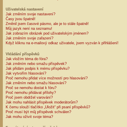
Uživatelská nastavení
Jak změním svoje nastavení?
Časy jsou špatně!
Změnil jsem časové pásmo, ale je to stále špatně!
Můj jazyk není na seznamu!
Jak zobrazím obrázek pod uživatelským jménem?
Jak změním svoje zařazení?
Když kliknu na e-mailový odkaz uživatele, jsem vyzván k přihlášení!
Vkládání příspěvků
Jak vložím téma do fóra?
Jak změním nebo smažu příspěvek?
Jak přidám podpis k mému příspěvku?
Jak vytvořím hlasování?
Proč nemohu přidat více možností pro hlasování?
Jak změním nebo smažu hlasování?
Proč se nemohu dostat k fóru?
Proč nemohu přidávat přílohy?
Proč jsem obdržel varování?
Jak mohu nahlásit příspěvek moderátorům?
K čemu slouží tlačítko „Uložit“ při psaní příspěvků?
Proč musí být můj příspěvek schválen?
Jak mohu oživit svoje téma?