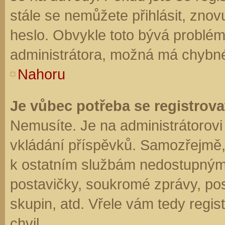
stále se nemůžete přihlásit, znov
heslo. Obvykle toto bývá problém
administrátora, možná má chybné
Nahoru
Je vůbec potřeba se registrova
Nemusíte. Je na administrátorovi f
vkládání příspěvků. Samozřejmě,
k ostatním službám nedostupným
postavičky, soukromé zprávy, posí
skupin, atd. Vřele vám tedy regis
chvil.