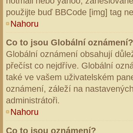
hotmail nebo yahoo, zaheslované
použijte buď BBCode [img] tag ne
Nahoru
Co to jsou Globální oznámení
Globální oznámení obsahují důleži
přečíst co nejdříve. Globální oz
také ve vašem uživatelském panelu
oznámení, záleží na nastavených
administrátoři.
Nahoru
Co to jsou oznámení?