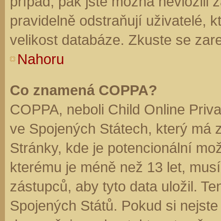
případ, pak jste možná nevložili 
pravidelně odstraňují uživatelé, k
velikost databáze. Zkuste se zare
Nahoru
Co znamená COPPA?
COPPA, neboli Child Online Priva
ve Spojených Státech, který má z
Stránky, kde je potencionální mož
kterému je méně než 13 let, mus
zástupců, aby tyto data uložil. Te
Spojených Států. Pokud si nejste jis