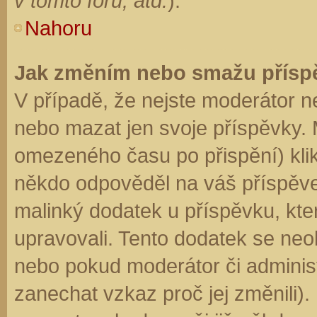
v tomto fóru, atd.
).
Nahoru
Jak změním nebo smažu přísp
V případě, že nejste moderátor n
nebo mazat jen svoje příspěvky. 
omezeného času po přispění) klik
někdo odpověděl na váš příspěve
malinký dodatek u příspěvku, kter
upravovali. Tento dodatek se neo
nebo pokud moderátor či administr
zanechat vzkaz proč jej změnili)