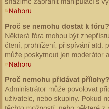
snažíme zabránit manipulaci s vý
Nahoru
Proč se nemohu dostat k fóru
Některá fóra mohou být znepříst
čtení, prohlížení, přispívání atd. 
může poskytnout jen moderátor a a
Nahoru
Proč nemohu přidávat přílohy
Administrátor může povolovat přid
uživatele, nebo skupiny. Pokud 
těchto možností, nebo některé z n