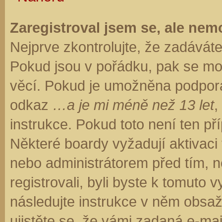
Zaregistroval jsem se, ale nemo
Nejprve zkontrolujte, že zadávát
Pokud jsou v pořádku, pak se moh
věcí. Pokud je umožněna podpora C
odkaz
…a je mi méně než 13 let
,
instrukce. Pokud toto není ten př
Některé boardy vyžadují aktivaci
nebo administrátorem před tím, ne
registrovali, byli byste k tomuto
následujte instrukce v něm obsaže
ujistěte se, že vámi zadaná e-ma