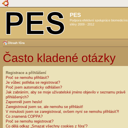
PES
Podpora efektivní spolupráce biomedicín
sféry 2009 - 2012
Obsah fóra
Často kladené otázky
Registrace a přihlášení
Proč se nemohu přihlásit?
Je vůbec potřeba se registrovat?
Proč jsem automaticky odhlášen?
Jak zabráním, aby se moje uživatelské jméno objevilo v seznamu právě
přihlášených?
Zapomněl jsem heslo!
Zaregistroval jsem se, ale nemohu se přihlásit!
V minulosti jsem se zaregistroval, ovšem nyní se nemohu přihlásit?!
Co znamená COPPA?
Proč se nemohu registrovat?
Co dělá odkaz „Smazat všechny cookies z fóra“?