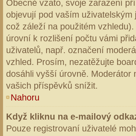
Obecně vzato, svoje zařazení př
objevují pod vaším uživatelským
což záleží na použitém vzhledu).
úrovní k rozlišení počtu vámi přid
uživatelů, např. označení moderá
vzhled. Prosím, nezatěžujte boar
dosáhli vyšší úrovně. Moderátor
vašich příspěvků snížit.
Nahoru
Když kliknu na e-mailový odkaz
Pouze registrovaní uživatelé moh