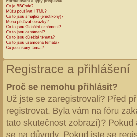
Formátování a typy příspěvků
Co je BBCode?
Můžu používat HTML?
Co to jsou smajlíci (emotikony)?
Mohu přidávat obrázky?
Co to jsou Globální oznámení?
Co to jsou oznámení?
Co to jsou důležitá témata?
Co to jsou uzamčená témata?
Co jsou ikony témat?
Registrace a přihlášení
Proč se nemohu přihlásit?
Už jste se zaregistrovali? Před p
registrovat. Byla vám na fóru za
tato skutečnost zobrazí)? Pokud a
se na důvody. Pokud jste se regist