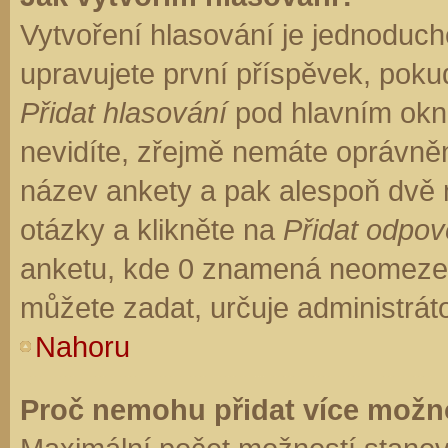
Vytvoření hlasování je jednoduch
upravujete první příspěvek, pokud
Přidat hlasování
pod hlavním okn
nevidíte, zřejmě nemáte oprávněn
název ankety a pak alespoň dvě
otázky a klikněte na
Přidat odpo
anketu, kde 0 znamená neomezen
můžete zadat, určuje administrát
Nahoru
Proč nemohu přidat více možno