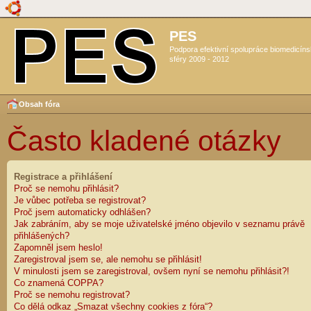
PES
Podpora efektivní spolupráce biomedicín
sféry 2009 - 2012
Obsah fóra
Často kladené otázky
Registrace a přihlášení
Proč se nemohu přihlásit?
Je vůbec potřeba se registrovat?
Proč jsem automaticky odhlášen?
Jak zabráním, aby se moje uživatelské jméno objevilo v seznamu právě
přihlášených?
Zapomněl jsem heslo!
Zaregistroval jsem se, ale nemohu se přihlásit!
V minulosti jsem se zaregistroval, ovšem nyní se nemohu přihlásit?!
Co znamená COPPA?
Proč se nemohu registrovat?
Co dělá odkaz „Smazat všechny cookies z fóra“?