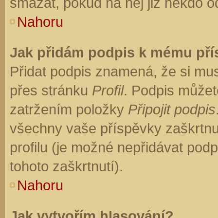
smazat, pokud na něj již někdo o
Nahoru
Jak přidám podpis k mému př
Přidat podpis znamená, že si musí
přes stránku
Profil
. Podpis můžet
zatržením položky
Připojit podpis
všechny vaše příspěvky zaškrtnu
profilu (je možné nepřidávat po
tohoto zaškrtnutí).
Nahoru
Jak vytvořím hlasování?