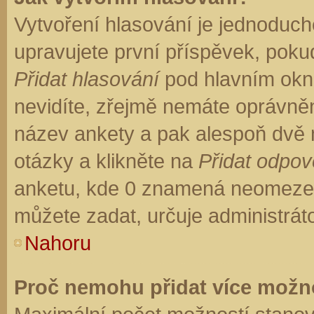
Vytvoření hlasování je jednoduch
upravujete první příspěvek, pokud
Přidat hlasování
pod hlavním okn
nevidíte, zřejmě nemáte oprávněn
název ankety a pak alespoň dvě
otázky a klikněte na
Přidat odpo
anketu, kde 0 znamená neomezen
můžete zadat, určuje administrát
Nahoru
Proč nemohu přidat více možno