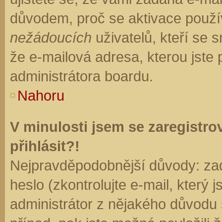
důvodem, proč se aktivace použí
nežádoucích
uživatelů, kteří se s
že e-mailová adresa, kterou jste p
administrátora boardu.
Nahoru
V minulosti jsem se zaregistr
přihlásit?!
Nejpravděpodobnější důvody: zad
heslo (zkontrolujte e-mail, který j
administrátor z nějakého důvodu 