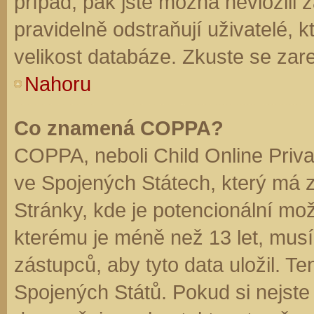
případ, pak jste možná nevložili 
pravidelně odstraňují uživatelé, k
velikost databáze. Zkuste se zare
Nahoru
Co znamená COPPA?
COPPA, neboli Child Online Priva
ve Spojených Státech, který má z
Stránky, kde je potencionální mož
kterému je méně než 13 let, mus
zástupců, aby tyto data uložil. Te
Spojených Států. Pokud si nejste jis