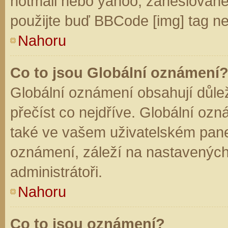
hotmail nebo yahoo, zaheslované
použijte buď BBCode [img] tag ne
Nahoru
Co to jsou Globální oznámení
Globální oznámení obsahují důleži
přečíst co nejdříve. Globální oz
také ve vašem uživatelském panelu
oznámení, záleží na nastavených
administrátoři.
Nahoru
Co to jsou oznámení?