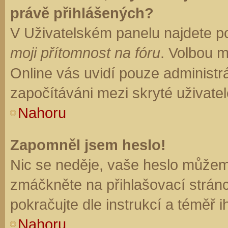
právě přihlášených?
V Uživatelském panelu najdete p
moji přítomnost na fóru
. Volbou 
Online vás uvidí pouze administrá
započítáváni mezi skryté uživatel
Nahoru
Zapomněl jsem heslo!
Nic se neděje, vaše heslo můžem
zmáčkněte na přihlašovací stránc
pokračujte dle instrukcí a téměř i
Nahoru