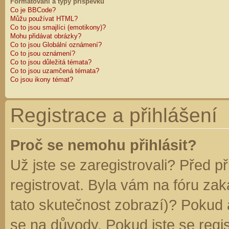
Formátování a typy příspěvků
Co je BBCode?
Můžu používat HTML?
Co to jsou smajlíci (emotikony)?
Mohu přidávat obrázky?
Co to jsou Globální oznámení?
Co to jsou oznámení?
Co to jsou důležitá témata?
Co to jsou uzamčená témata?
Co jsou ikony témat?
Registrace a přihlášení
Proč se nemohu přihlásit?
Už jste se zaregistrovali? Před p
registrovat. Byla vám na fóru za
tato skutečnost zobrazí)? Pokud a
se na důvody. Pokud jste se regist