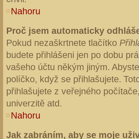
Nahoru
Proč jsem automaticky odhláš
Pokud nezaškrtnete tlačítko
Přihl
budete přihlášeni jen po dobu prá
vašeho účtu někým jiným. Abyste z
políčko, když se přihlašujete. T
přihlašujete z veřejného počítače
univerzitě atd.
Nahoru
Jak zabráním, aby se moje uži