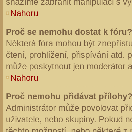
snažíme zabránit manipulaci s vý
Nahoru
Proč se nemohu dostat k fóru
Některá fóra mohou být znepříst
čtení, prohlížení, přispívání atd. 
může poskytnout jen moderátor a a
Nahoru
Proč nemohu přidávat přílohy
Administrátor může povolovat přid
uživatele, nebo skupiny. Pokud 
těchto možností, nebo některé z n