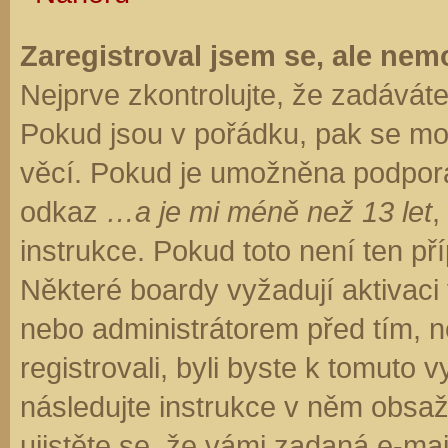
Zaregistroval jsem se, ale nemo
Nejprve zkontrolujte, že zadávát
Pokud jsou v pořádku, pak se moh
věcí. Pokud je umožněna podpora C
odkaz
…a je mi méně než 13 let
,
instrukce. Pokud toto není ten př
Některé boardy vyžadují aktivaci
nebo administrátorem před tím, ne
registrovali, byli byste k tomuto
následujte instrukce v něm obsaže
ujistěte se, že vámi zadaná e-ma