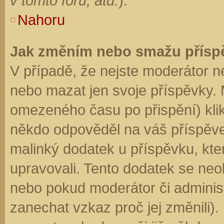
v tomto fóru, atd.
).
Nahoru
Jak změním nebo smažu přísp
V případě, že nejste moderátor n
nebo mazat jen svoje příspěvky. 
omezeného času po přispění) klik
někdo odpověděl na váš příspěve
malinký dodatek u příspěvku, kter
upravovali. Tento dodatek se neo
nebo pokud moderátor či administr
zanechat vzkaz proč jej změnili)