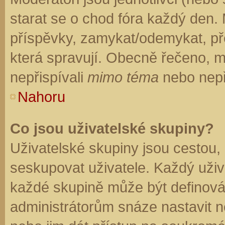
starat se o chod fóra každý den.
příspěvky, zamykat/odemykat, př
která spravují. Obecně řečeno, mo
nepřispívali
mimo téma
nebo nepři
Nahoru
Co jsou uživatelské skupiny?
Uživatelské skupiny jsou cestou,
seskupovat uživatele. Každý uživa
každé skupině může být definován
administrátorům snáze nastavit n