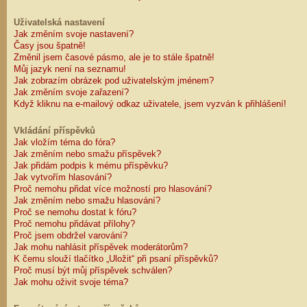
Uživatelská nastavení
Jak změním svoje nastavení?
Časy jsou špatně!
Změnil jsem časové pásmo, ale je to stále špatně!
Můj jazyk není na seznamu!
Jak zobrazím obrázek pod uživatelským jménem?
Jak změním svoje zařazení?
Když kliknu na e-mailový odkaz uživatele, jsem vyzván k přihlášení!
Vkládání příspěvků
Jak vložím téma do fóra?
Jak změním nebo smažu příspěvek?
Jak přidám podpis k mému příspěvku?
Jak vytvořím hlasování?
Proč nemohu přidat více možností pro hlasování?
Jak změním nebo smažu hlasování?
Proč se nemohu dostat k fóru?
Proč nemohu přidávat přílohy?
Proč jsem obdržel varování?
Jak mohu nahlásit příspěvek moderátorům?
K čemu slouží tlačítko „Uložit“ při psaní příspěvků?
Proč musí být můj příspěvek schválen?
Jak mohu oživit svoje téma?