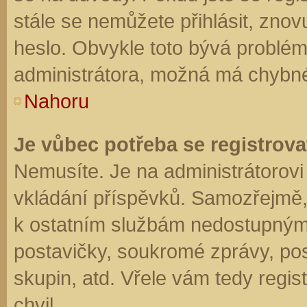
stále se nemůžete přihlásit, znov
heslo. Obvykle toto bývá problém
administrátora, možná má chybné
Nahoru
Je vůbec potřeba se registrova
Nemusíte. Je na administrátorovi f
vkládání příspěvků. Samozřejmě,
k ostatním službám nedostupným
postavičky, soukromé zprávy, posí
skupin, atd. Vřele vám tedy regis
chvil.