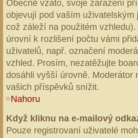
Obecně vzato, svoje zařazení př
objevují pod vaším uživatelským
což záleží na použitém vzhledu).
úrovní k rozlišení počtu vámi přid
uživatelů, např. označení moderá
vzhled. Prosím, nezatěžujte boar
dosáhli vyšší úrovně. Moderátor
vašich příspěvků snížit.
Nahoru
Když kliknu na e-mailový odkaz
Pouze registrovaní uživatelé moh