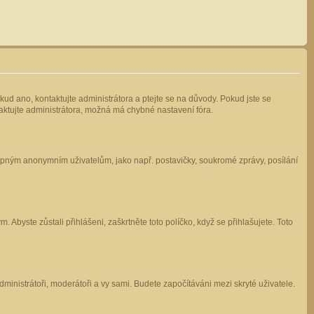
kud ano, kontaktujte administrátora a ptejte se na důvody. Pokud jste se
ntaktujte administrátora, možná má chybné nastavení fóra.
stupným anonymním uživatelům, jako např. postavičky, soukromé zprávy, posílání
 Abyste zůstali přihlášeni, zaškrtněte toto políčko, když se přihlašujete. Toto
administrátoři, moderátoři a vy sami. Budete započítáváni mezi skryté uživatele.