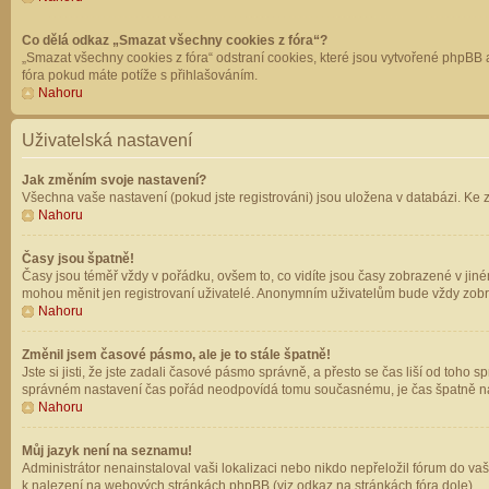
Co dělá odkaz „Smazat všechny cookies z fóra“?
„Smazat všechny cookies z fóra“ odstraní cookies, které jsou vytvořené phpBB a
fóra pokud máte potíže s přihlašováním.
Nahoru
Uživatelská nastavení
Jak změním svoje nastavení?
Všechna vaše nastavení (pokud jste registrováni) jsou uložena v databázi. Ke 
Nahoru
Časy jsou špatně!
Časy jsou téměř vždy v pořádku, ovšem to, co vidíte jsou časy zobrazené v jin
mohou měnit jen registrovaní uživatelé. Anonymním uživatelům bude vždy zobr
Nahoru
Změnil jsem časové pásmo, ale je to stále špatně!
Jste si jisti, že jste zadali časové pásmo správně, a přesto se čas liší od to
správném nastavení čas pořád neodpovídá tomu současnému, je čas špatně na
Nahoru
Můj jazyk není na seznamu!
Administrátor nenainstaloval vaši lokalizaci nebo nikdo nepřeložil fórum do va
k nalezení na webových stránkách phpBB (viz odkaz na stránkách fóra dole).