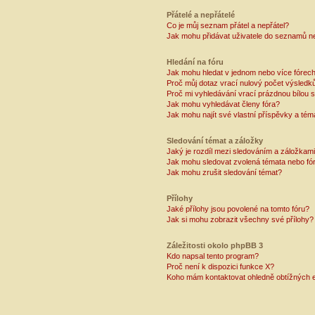
Přátelé a nepřátelé
Co je můj seznam přátel a nepřátel?
Jak mohu přidávat uživatele do seznamů ne
Hledání na fóru
Jak mohu hledat v jednom nebo více fórec
Proč můj dotaz vrací nulový počet výsledk
Proč mi vyhledávání vrací prázdnou bílou s
Jak mohu vyhledávat členy fóra?
Jak mohu najít své vlastní příspěvky a tém
Sledování témat a záložky
Jaký je rozdíl mezi sledováním a záložkam
Jak mohu sledovat zvolená témata nebo fó
Jak mohu zrušit sledování témat?
Přílohy
Jaké přílohy jsou povolené na tomto fóru?
Jak si mohu zobrazit všechny své přílohy?
Záležitosti okolo phpBB 3
Kdo napsal tento program?
Proč není k dispozici funkce X?
Koho mám kontaktovat ohledně obtížných e-