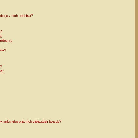
bo je z nich odebírat?
h?
ů?
tránku!?
ata?
i?
ra?
mailů nebo právních záležitostí boardu?