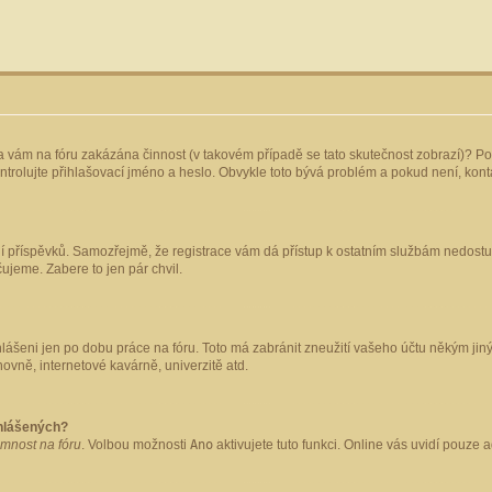
yla vám na fóru zakázána činnost (v takovém případě se tato skutečnost zobrazí)? Po
 zkontrolujte přihlašovací jméno a heslo. Obvykle toto bývá problém a pokud není, ko
ládání příspěvků. Samozřejmě, že registrace vám dá přístup k ostatním službám nedo
čujeme. Zabere to jen pár chvil.
hlášeni jen po dobu práce na fóru. Toto má zabránit zneužití vašeho účtu někým jiným.
ovně, internetové kavárně, univerzitě atd.
ihlášených?
omnost na fóru
. Volbou možnosti
Ano
aktivujete tuto funkci. Online vás uvidí pouze 