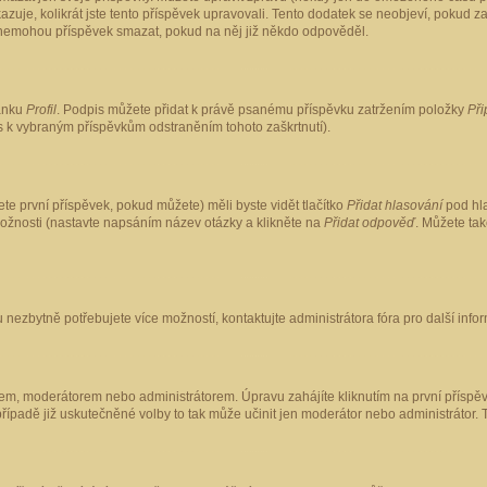
kazuje, kolikrát jste tento příspěvek upravovali. Tento dodatek se neobjeví, pokud
lé nemohou příspěvek smazat, pokud na něj již někdo odpověděl.
ránku
Profil
. Podpis můžete přidat k právě psanému příspěvku zatržením položky
Při
is k vybraným příspěvkům odstraněním tohoto zaškrtnutí).
te první příspěvek, pokud můžete) měli byste vidět tlačítko
Přidat hlasování
pod hla
možnosti (nastavte napsáním název otázky a klikněte na
Přidat odpověď
. Můžete ta
 nezbytně potřebujete více možností, kontaktujte administrátora fóra pro další info
em, moderátorem nebo administrátorem. Úpravu zahájíte kliknutím na první příspěv
ípadě již uskutečněné volby to tak může učinit jen moderátor nebo administrátor. 