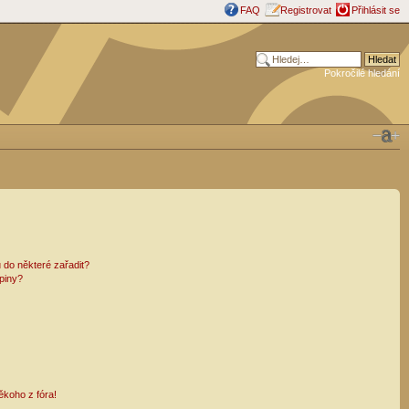
FAQ
Registrovat
Přihlásit se
Pokročilé hledání
 do některé zařadit?
piny?
ěkoho z fóra!