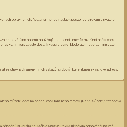
avených oprávněních. Avatar si mohou nastavit pouze registrovaní uživatelé.
zhledu). Většina boardů používají hodnocení úrovní k rozlišení počtu vámi
 přispíváním jen, abyste dosáhli vyšší úrovně. Moderátor nebo administrátor
vit se otravných anonymních vzkazů a robotů, které sbírají e-mailové adresy.
voleno můžete vidět na spodní části fóra nebo tématu (Např.
Můžete přidat nová
přispění) kliknutím na tlačítko
upravit
. Pokud již někdo odpověděl na váš