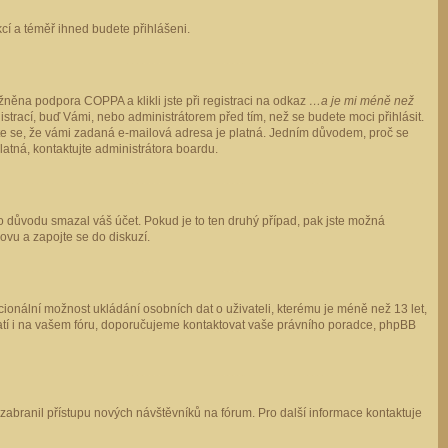
ukcí a téměř ihned budete přihlášeni.
něna podpora COPPA a klikli jste při registraci na odkaz
…a je mi méně než
istrací, buď Vámi, nebo administrátorem před tím, než se budete moci přihlásit.
stěte se, že vámi zadaná e-mailová adresa je platná. Jedním důvodem, proč se
 platná, kontaktujte administrátora boardu.
ho důvodu smazal váš účet. Pokud je to ten druhý případ, pak jste možná
novu a zapojte se do diskuzí.
cionální možnost ukládání osobních dat o uživateli, kterému je méně než 13 let,
o platí i na vašem fóru, doporučujeme kontaktovat vaše právního poradce, phpBB
y zabranil přístupu nových návštěvníků na fórum. Pro další informace kontaktuje