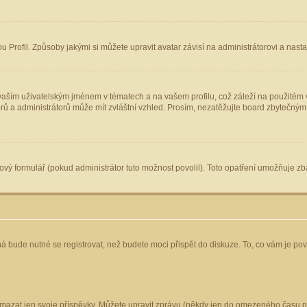
Profil. Způsoby jakými si můžete upravit avatar závisí na administrátorovi a nast
aším uživatelským jménem v tématech a na vašem profilu, což záleží na použitém v
torů a administrátorů může mít zvláštní vzhled. Prosím, nezatěžujte board zbytečným
vý formulář (pokud administrátor tuto možnost povolil). Toto opatření umožňuje zba
á bude nutné se registrovat, než budete moci přispět do diskuze. To, co vám je po
mazat jen svoje příspěvky. Můžete upravit zprávu (někdy jen do omezeného času po 