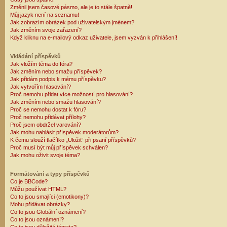
Změnil jsem časové pásmo, ale je to stále špatně!
Můj jazyk není na seznamu!
Jak zobrazím obrázek pod uživatelským jménem?
Jak změním svoje zařazení?
Když kliknu na e-mailový odkaz uživatele, jsem vyzván k přihlášení!
Vkládání příspěvků
Jak vložím téma do fóra?
Jak změním nebo smažu příspěvek?
Jak přidám podpis k mému příspěvku?
Jak vytvořím hlasování?
Proč nemohu přidat více možností pro hlasování?
Jak změním nebo smažu hlasování?
Proč se nemohu dostat k fóru?
Proč nemohu přidávat přílohy?
Proč jsem obdržel varování?
Jak mohu nahlásit příspěvek moderátorům?
K čemu slouží tlačítko „Uložit“ při psaní příspěvků?
Proč musí být můj příspěvek schválen?
Jak mohu oživit svoje téma?
Formátování a typy příspěvků
Co je BBCode?
Můžu používat HTML?
Co to jsou smajlíci (emotikony)?
Mohu přidávat obrázky?
Co to jsou Globální oznámení?
Co to jsou oznámení?