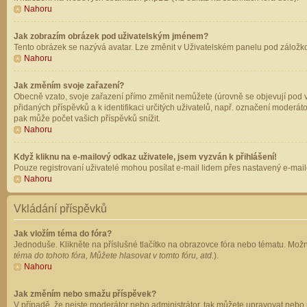
Nahoru
Jak zobrazím obrázek pod uživatelským jménem?
Tento obrázek se nazývá avatar. Lze změnit v Uživatelském panelu pod záložkou 
Nahoru
Jak změním svoje zařazení?
Obecně vzato, svoje zařazení přímo změnit nemůžete (úrovně se objevují pod v
přidaných příspěvků a k identifikaci určitých uživatelů, např. označení moderá
pak může počet vašich příspěvků snížit.
Nahoru
Když kliknu na e-mailový odkaz uživatele, jsem vyzván k přihlášení!
Pouze registrovaní uživatelé mohou posílat e-mail lidem přes nastavený e-mailo
Nahoru
Vkládání příspěvků
Jak vložím téma do fóra?
Jednoduše. Klikněte na příslušné tlačítko na obrazovce fóra nebo tématu. Možn
téma do tohoto fóra, Můžete hlasovat v tomto fóru, atd.
).
Nahoru
Jak změním nebo smažu příspěvek?
V případě, že nejste moderátor nebo administrátor, tak můžete upravovat nebo 