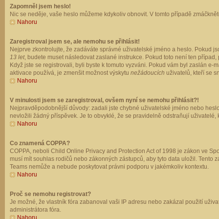
Zapomněl jsem heslo!
Nic se neděje, vaše heslo můžeme kdykoliv obnovit. V tomto případě zmáčkněte
Nahoru
Zaregistroval jsem se, ale nemohu se přihlásit!
Nejprve zkontrolujte, že zadáváte správné uživatelské jméno a heslo. Pokud js
13 let
, budete muset následovat zaslané instrukce. Pokud toto není ten případ, 
Když jste se registrovali, byli byste k tomuto vyzváni. Pokud vám byl zaslán e
aktivace používá, je zmenšit možnost výskytu
nežádoucích
uživatelů, kteří se s
Nahoru
V minulosti jsem se zaregistroval, ovšem nyní se nemohu přihlásit?!
Nejpravděpodobnější důvody: zadali jste chybné uživatelské jméno nebo heslo (z
nevložili žádný příspěvek. Je to obvyklé, že se pravidelně odstraňují uživatelé,
Nahoru
Co znamená COPPA?
COPPA, neboli Child Online Privacy and Protection Act of 1998 je zákon ve Spoj
musí mít souhlas rodičů nebo zákonných zástupců, aby tyto data uložil. Tento zá
Teams nemůže a nebude poskytovat právni podporu v jakémkoliv kontextu.
Nahoru
Proč se nemohu registrovat?
Je možné, že vlastník fóra zabanoval vaši IP adresu nebo zakázal použití uživat
administrátora fóra.
Nahoru