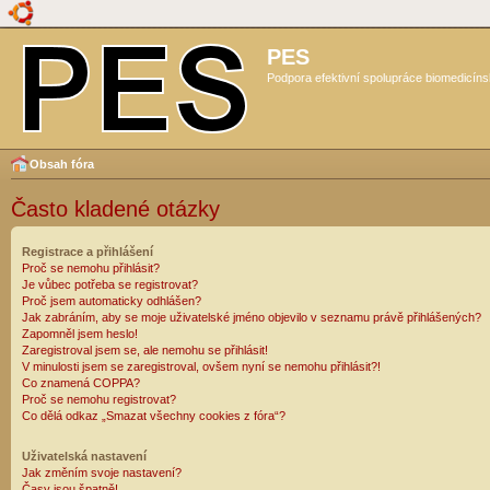
PES
Podpora efektivní spolupráce biomedicíns
Obsah fóra
Často kladené otázky
Registrace a přihlášení
Proč se nemohu přihlásit?
Je vůbec potřeba se registrovat?
Proč jsem automaticky odhlášen?
Jak zabráním, aby se moje uživatelské jméno objevilo v seznamu právě přihlášených?
Zapomněl jsem heslo!
Zaregistroval jsem se, ale nemohu se přihlásit!
V minulosti jsem se zaregistroval, ovšem nyní se nemohu přihlásit?!
Co znamená COPPA?
Proč se nemohu registrovat?
Co dělá odkaz „Smazat všechny cookies z fóra“?
Uživatelská nastavení
Jak změním svoje nastavení?
Časy jsou špatně!