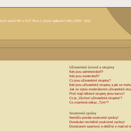
kých oborů MU a VUT Brno s účastí aplikační sféry 2009 - 2012
Uživatelské úrovně a skupiny
Kdo jsou administrátoři?
Kdo jsou moderátoři?
Co jsou uživatelské skupiny?
Kde jsou uživatelské skupiny a jak se mohu
Jak se stanu moderátorem uživatelské sku
Proč mají některé skupiny jinou barvu?
Co je „Výchozí uživatelská skupina“?
Co znamená odkaz „Tým“?
Soukromé zprávy
Nemůžu posílat soukromé zprávy!
Dostávám nechtěné soukromé zprávy!
Dostal jsem spamový a obtížný e-mail od n