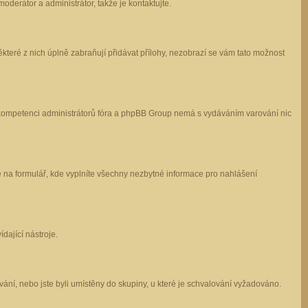
oderátor a administrátor, takže je kontaktujte.
které z nich úplně zabraňují přidávat přílohy, nezobrazí se vám tato možnost
 v kompetenci administrátorů fóra a phpBB Group nemá s vydáváním varování nic
e na formulář, kde vyplníte všechny nezbytné informace pro nahlášení
dající nástroje.
ání, nebo jste byli umístěny do skupiny, u které je schvalování vyžadováno.