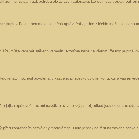
ížení, přispívání atd. potřebujete zvláštní autorizaci, kterou může poskytnout jen m
nebo skupiny. Pokud nemáte dostatečná oprávnění z jedné z těchto možností, nebo ně
porušíte, může vám být uděleno varování. Prosíme berte na vědomí, že toto je plně
okud je tato možnost povolena, u každého příspěvku uvidíte ikonu, která vás přived
o jejich opětovné načtení navštivte uživatelský panel, odkud jsou dostupné odpoví
být před zobrazením schváleny moderátory. Buďto je tedy na fóru nastaveno schvalov