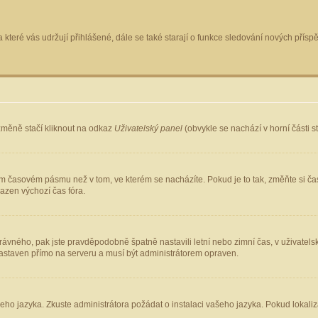
 které vás udržují přihlášené, dále se také starají o funkce sledování nových pří
změně stačí kliknout na odkaz
Uživatelský panel
(obvykle se nachází v horní části 
ém časovém pásmu než v tom, ve kterém se nacházíte. Pokud je to tak, změňte si ča
azen výchozí čas fóra.
ho správného, pak jste pravděpodobně špatně nastavili letní nebo zimní čas, v uživ
staven přímo na serveru a musí být administrátorem opraven.
šeho jazyka. Zkuste administrátora požádat o instalaci vašeho jazyka. Pokud lokaliz