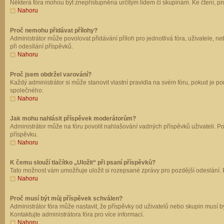
Některá fóra mohou být znepřístupněna určitým lidem či skupinám. Ke čtení, prohl
Nahoru
Proč nemohu přidávat přílohy?
Administrátor může povolovat přidávání příloh pro jednotlivá fóra, uživatele, 
při odesílání příspěvků.
Nahoru
Proč jsem obdržel varování?
Každý administrátor si může stanovit vlastní pravidla na svém fóru, pokud je 
společného.
Nahoru
Jak mohu nahlásit příspěvek moderátorům?
Administrátor může na fóru povolit nahlašování vadných příspěvků uživateli. P
příspěvku.
Nahoru
K čemu slouží tlačítko „Uložit“ při psaní příspěvků?
Tato možnost vám umožňuje uložit si rozepsané zprávy pro pozdější odeslání. Pr
Nahoru
Proč musí být můj příspěvek schválen?
Administrátor fóra může nastavit, že příspěvky od uživatelů nebo skupin musí 
Kontaktujte administrátora fóra pro více informací.
Nahoru