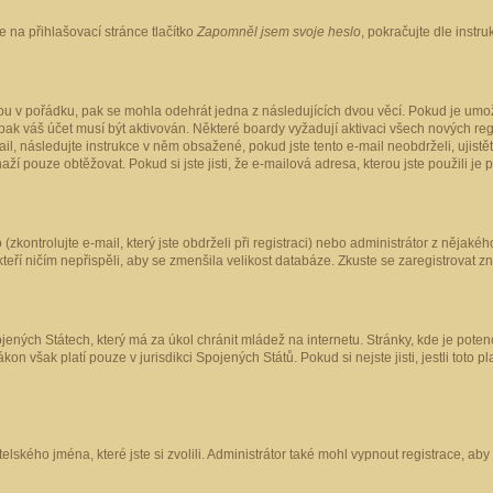
 na přihlašovací stránce tlačítko
Zapomněl jsem svoje heslo
, pokračujte dle instr
ou v pořádku, pak se mohla odehrát jedna z následujících dvou věcí. Pokud je umož
pak váš účet musí být aktivován. Některé boardy vyžadují aktivaci všech nových reg
-mail, následujte instrukce v něm obsažené, pokud jste tento e-mail neobdrželi, uji
naží pouze obtěžovat. Pokud si jste jisti, že e-mailová adresa, kterou jste použili je
kontrolujte e-mail, který jste obdrželi při registraci) nebo administrátor z nějaké
 kteří ničím nepřispěli, aby se zmenšila velikost databáze. Zkuste se zaregistrovat z
ených Státech, který má za úkol chránit mládež na internetu. Stránky, kde je poten
kon však platí pouze v jurisdikci Spojených Států. Pokud si nejste jisti, jestli tot
elského jména, které jste si zvolili. Administrátor také mohl vypnout registrace, ab