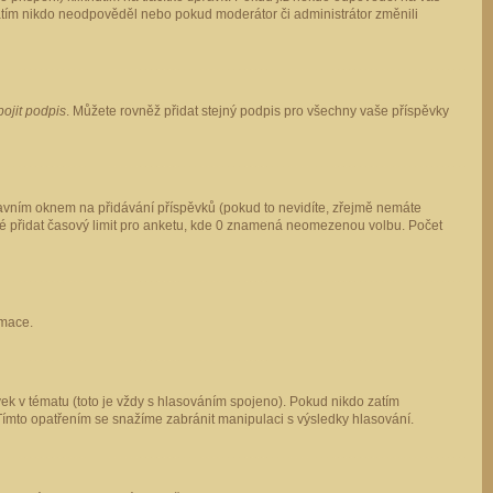
 zatím nikdo neodpověděl nebo pokud moderátor či administrátor změnili
pojit podpis
. Můžete rovněž přidat stejný podpis pro všechny vaše příspěvky
vním oknem na přidávání příspěvků (pokud to nevidíte, zřejmě nemáte
ké přidat časový limit pro anketu, kde 0 znamená neomezenou volbu. Počet
rmace.
ek v tématu (toto je vždy s hlasováním spojeno). Pokud nikdo zatím
Tímto opatřením se snažíme zabránit manipulaci s výsledky hlasování.