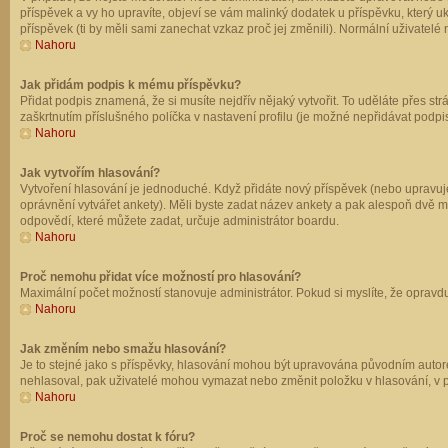
příspěvek a vy ho upravíte, objeví se vám malinký dodatek u příspěvku, který u
příspěvek (ti by měli sami zanechat vzkaz proč jej změnili). Normální uživate
Nahoru
Jak přidám podpis k mému příspěvku?
Přidat podpis znamená, že si musíte nejdřív nějaký vytvořit. To uděláte přes st
zaškrtnutím příslušného políčka v nastavení profilu (je možné nepřidávat podp
Nahoru
Jak vytvořím hlasování?
Vytvoření hlasování je jednoduché. Když přidáte nový příspěvek (nebo upravuje
oprávnění vytvářet ankety). Měli byste zadat název ankety a pak alespoň dvě 
odpovědí, které můžete zadat, určuje administrátor boardu.
Nahoru
Proč nemohu přidat více možností pro hlasování?
Maximální počet možností stanovuje administrátor. Pokud si myslíte, že opravdu
Nahoru
Jak změním nebo smažu hlasování?
Je to stejné jako s příspěvky, hlasování mohou být upravována původním autor
nehlasoval, pak uživatelé mohou vymazat nebo změnit položku v hlasování, v př
Nahoru
Proč se nemohu dostat k fóru?