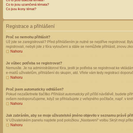
Co to jsou důležitá témata?
Co to jsou uzamčená témata?
Co jsou ikony témat?
Registrace a přihlášení
Proč se nemohu přihlásit?
Už jste se zaregistrovali? Před přihlášením je nutné se nejdříve registrovat. B
registrovali, nebyli jste z fóra vyloučeni a stále se nemůžete přihlásit, znovu
Nahoru
Je vůbec potřeba se registrovat?
Nemusíte. Je na administrátorovi fóra, jestli je potřeba se registrovat ke vk
e-mailů uživatelům, přihlášení do skupin, atd. Vřele vám tedy registraci doporu
Nahoru
Proč jsem automaticky odhlášen?
Pokud nezaškrtnete tlačítko
Přihlásit automaticky při příští návštěvě
, budete při
ovšem nedoporučujeme, když se přihlašujete z veřejného počítače, např. v knih
Nahoru
Jak zabráním, aby se moje uživatelské jméno objevilo v seznamu právě př
V Uživatelském panelu najdete pod položkou „Nastavení“ volbu
Skrýt moji přít
Nahoru