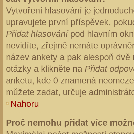
Vytvoření hlasování je jednoduch
upravujete první příspěvek, pokud
Přidat hlasování
pod hlavním okn
nevidíte, zřejmě nemáte oprávněn
název ankety a pak alespoň dvě
otázky a klikněte na
Přidat odpo
anketu, kde 0 znamená neomezen
můžete zadat, určuje administrát
Nahoru
Proč nemohu přidat více možno