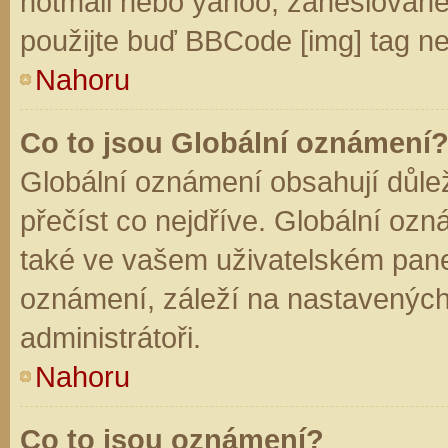
hotmail nebo yahoo, zaheslované
použijte buď BBCode [img] tag ne
Nahoru
Co to jsou Globální oznámení
Globální oznámení obsahují důleži
přečíst co nejdříve. Globální oz
také ve vašem uživatelském panelu
oznámení, záleží na nastavených
administrátoři.
Nahoru
Co to jsou oznámení?