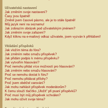
Uživatelská nastavení
Jak změním svoje nastavení?
Časy jsou špatně!
Změnil jsem časové pásmo, ale je to stále špatně!
Můj jazyk není na seznamu!
Jak zobrazím obrázek pod uživatelským jménem?
Jak změním svoje zařazení?
Když kliknu na e-mailový odkaz uživatele, jsem vyzván k přihlášení!
Vkládání příspěvků
Jak vložím téma do fóra?
Jak změním nebo smažu příspěvek?
Jak přidám podpis k mému příspěvku?
Jak vytvořím hlasování?
Proč nemohu přidat více možností pro hlasování?
Jak změním nebo smažu hlasování?
Proč se nemohu dostat k fóru?
Proč nemohu přidávat přílohy?
Proč jsem obdržel varování?
Jak mohu nahlásit příspěvek moderátorům?
K čemu slouží tlačítko „Uložit“ při psaní příspěvků?
Proč musí být můj příspěvek schválen?
Jak mohu oživit svoje téma?