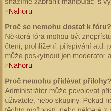
snažíme zabránit manipulaci s vý
Nahoru
Proč se nemohu dostat k fóru
Některá fóra mohou být znepříst
čtení, prohlížení, přispívání atd. 
může poskytnout jen moderátor a a
Nahoru
Proč nemohu přidávat přílohy
Administrátor může povolovat přid
uživatele, nebo skupiny. Pokud 
těchto možností, nebo některé z n