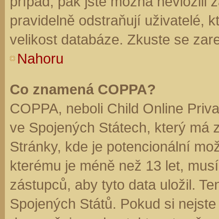
případ, pak jste možná nevložili 
pravidelně odstraňují uživatelé, k
velikost databáze. Zkuste se zare
Nahoru
Co znamená COPPA?
COPPA, neboli Child Online Priva
ve Spojených Státech, který má z
Stránky, kde je potencionální mož
kterému je méně než 13 let, mus
zástupců, aby tyto data uložil. Te
Spojených Států. Pokud si nejste jis