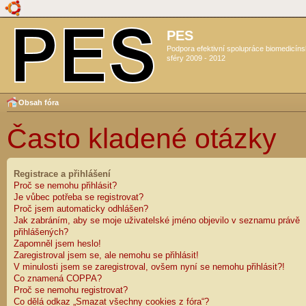
PES
Podpora efektivní spolupráce biomedicín
sféry 2009 - 2012
Obsah fóra
Často kladené otázky
Registrace a přihlášení
Proč se nemohu přihlásit?
Je vůbec potřeba se registrovat?
Proč jsem automaticky odhlášen?
Jak zabráním, aby se moje uživatelské jméno objevilo v seznamu právě
přihlášených?
Zapomněl jsem heslo!
Zaregistroval jsem se, ale nemohu se přihlásit!
V minulosti jsem se zaregistroval, ovšem nyní se nemohu přihlásit?!
Co znamená COPPA?
Proč se nemohu registrovat?
Co dělá odkaz „Smazat všechny cookies z fóra“?