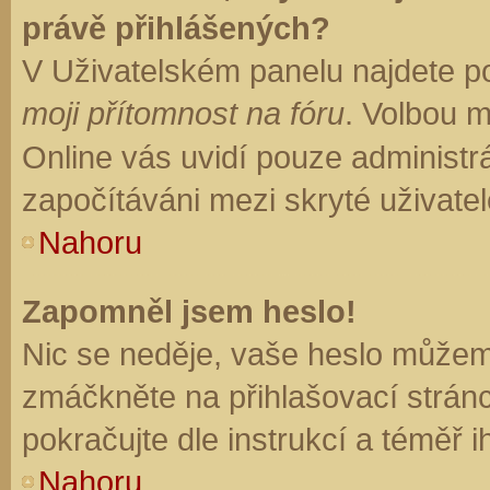
právě přihlášených?
V Uživatelském panelu najdete p
moji přítomnost na fóru
. Volbou 
Online vás uvidí pouze administrá
započítáváni mezi skryté uživatel
Nahoru
Zapomněl jsem heslo!
Nic se neděje, vaše heslo můžem
zmáčkněte na přihlašovací stránc
pokračujte dle instrukcí a téměř i
Nahoru