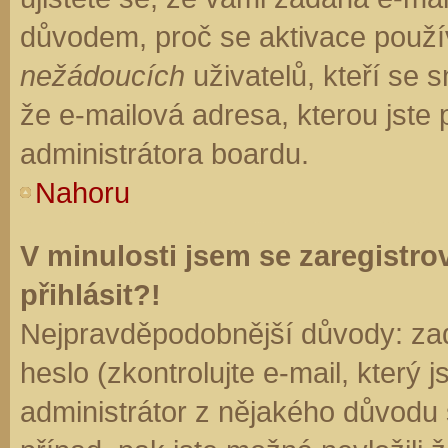
důvodem, proč se aktivace použí
nežádoucích
uživatelů, kteří se s
že e-mailová adresa, kterou jste p
administrátora boardu.
Nahoru
V minulosti jsem se zaregistr
přihlásit?!
Nejpravděpodobnější důvody: zad
heslo (zkontrolujte e-mail, který j
administrátor z nějakého důvodu 