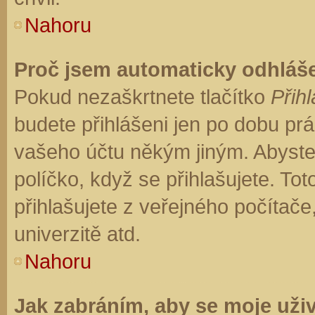
Nahoru
Proč jsem automaticky odhláš
Pokud nezaškrtnete tlačítko
Přihl
budete přihlášeni jen po dobu prá
vašeho účtu někým jiným. Abyste z
políčko, když se přihlašujete. T
přihlašujete z veřejného počítače
univerzitě atd.
Nahoru
Jak zabráním, aby se moje uži