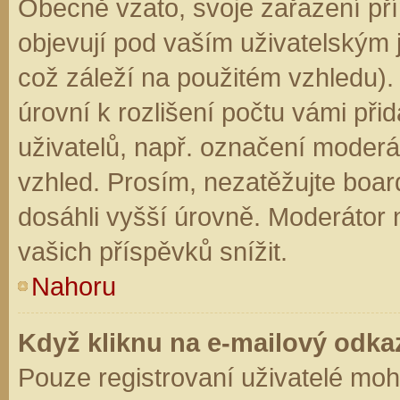
Obecně vzato, svoje zařazení př
objevují pod vaším uživatelským
což záleží na použitém vzhledu).
úrovní k rozlišení počtu vámi přid
uživatelů, např. označení moderá
vzhled. Prosím, nezatěžujte boar
dosáhli vyšší úrovně. Moderátor
vašich příspěvků snížit.
Nahoru
Když kliknu na e-mailový odkaz
Pouze registrovaní uživatelé moh