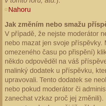
v tomto fóru, atd.
).
Nahoru
Jak změním nebo smažu přísp
V případě, že nejste moderátor n
nebo mazat jen svoje příspěvky. 
omezeného času po přispění) klik
někdo odpověděl na váš příspěve
malinký dodatek u příspěvku, kter
upravovali. Tento dodatek se neo
nebo pokud moderátor či administr
zanechat vzkaz proč jej změnili)