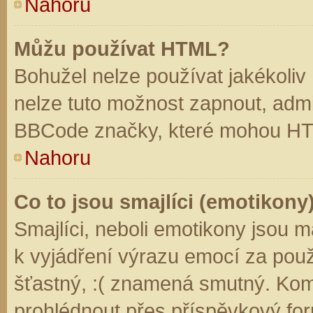
Nahoru
Můžu používat HTML?
Bohužel nelze používat jakékoliv
nelze tuto možnost zapnout, admi
BBCode značky, které mohou HT
Nahoru
Co to jsou smajlíci (emotikony
Smajlíci, neboli emotikony jsou m
k vyjádření výrazu emocí za použ
šťastný, :( znamená smutný. Kom
prohlédnout přes příspěvkový for