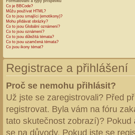
Formátování a typy příspěvků
Co je BBCode?
Můžu používat HTML?
Co to jsou smajlíci (emotikony)?
Mohu přidávat obrázky?
Co to jsou Globální oznámení?
Co to jsou oznámení?
Co to jsou důležitá témata?
Co to jsou uzamčená témata?
Co jsou ikony témat?
Registrace a přihlášení
Proč se nemohu přihlásit?
Už jste se zaregistrovali? Před p
registrovat. Byla vám na fóru za
tato skutečnost zobrazí)? Pokud a
se na důvody. Pokud jste se regist