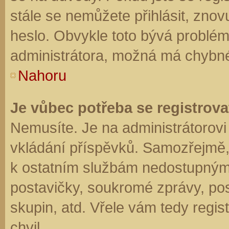
stále se nemůžete přihlásit, znov
heslo. Obvykle toto bývá problém
administrátora, možná má chybné
Nahoru
Je vůbec potřeba se registrova
Nemusíte. Je na administrátorovi f
vkládání příspěvků. Samozřejmě,
k ostatním službám nedostupným
postavičky, soukromé zprávy, posí
skupin, atd. Vřele vám tedy regis
chvil.