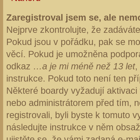
Zaregistroval jsem se, ale nemo
Nejprve zkontrolujte, že zadávát
Pokud jsou v pořádku, pak se moh
věcí. Pokud je umožněna podpora C
odkaz
…a je mi méně než 13 let
,
instrukce. Pokud toto není ten př
Některé boardy vyžadují aktivaci
nebo administrátorem před tím, ne
registrovali, byli byste k tomuto
následujte instrukce v něm obsaže
ujistěte se, že vámi zadaná e-ma