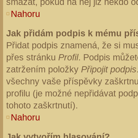
smazat, pokud na něj již někdo o
Nahoru
Jak přidám podpis k mému př
Přidat podpis znamená, že si musí
přes stránku
Profil
. Podpis můžet
zatržením položky
Připojit podpis
všechny vaše příspěvky zaškrtnu
profilu (je možné nepřidávat po
tohoto zaškrtnutí).
Nahoru
Jak vytvořím hlasování?