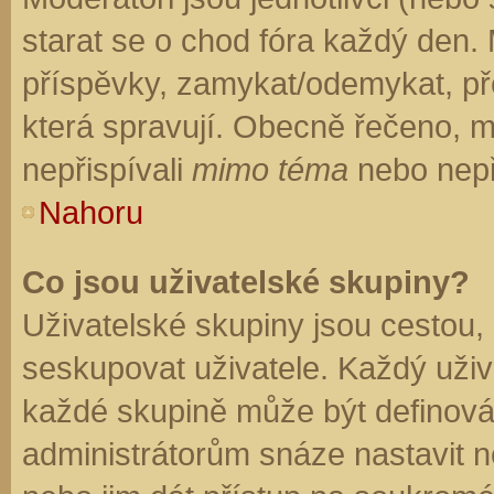
starat se o chod fóra každý den.
příspěvky, zamykat/odemykat, př
která spravují. Obecně řečeno, mo
nepřispívali
mimo téma
nebo nepři
Nahoru
Co jsou uživatelské skupiny?
Uživatelské skupiny jsou cestou,
seskupovat uživatele. Každý uživa
každé skupině může být definován
administrátorům snáze nastavit n