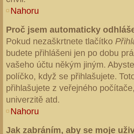
Nahoru
Proč jsem automaticky odhláš
Pokud nezaškrtnete tlačítko
Přihl
budete přihlášeni jen po dobu prá
vašeho účtu někým jiným. Abyste z
políčko, když se přihlašujete. T
přihlašujete z veřejného počítače
univerzitě atd.
Nahoru
Jak zabráním, aby se moje uži