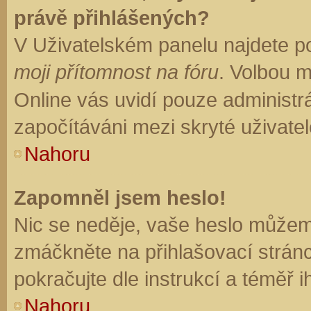
právě přihlášených?
V Uživatelském panelu najdete p
moji přítomnost na fóru
. Volbou 
Online vás uvidí pouze administrá
započítáváni mezi skryté uživatel
Nahoru
Zapomněl jsem heslo!
Nic se neděje, vaše heslo můžem
zmáčkněte na přihlašovací stránc
pokračujte dle instrukcí a téměř i
Nahoru