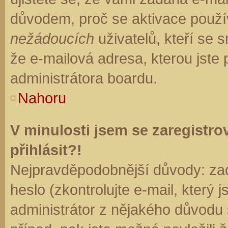
důvodem, proč se aktivace použí
nežádoucích
uživatelů, kteří se s
že e-mailová adresa, kterou jste p
administrátora boardu.
Nahoru
V minulosti jsem se zaregistr
přihlásit?!
Nejpravděpodobnější důvody: zad
heslo (zkontrolujte e-mail, který j
administrátor z nějakého důvodu 