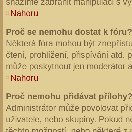
snažíme zabránit manipulaci s vý
Nahoru
Proč se nemohu dostat k fóru
Některá fóra mohou být znepříst
čtení, prohlížení, přispívání atd. 
může poskytnout jen moderátor a a
Nahoru
Proč nemohu přidávat přílohy
Administrátor může povolovat přid
uživatele, nebo skupiny. Pokud 
těchto možností, nebo některé z n