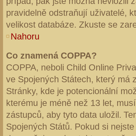
případ, pak jste možná nevložili 
pravidelně odstraňují uživatelé, k
velikost databáze. Zkuste se zare
Nahoru
Co znamená COPPA?
COPPA, neboli Child Online Priva
ve Spojených Státech, který má z
Stránky, kde je potencionální mož
kterému je méně než 13 let, mus
zástupců, aby tyto data uložil. Te
Spojených Států. Pokud si nejste jis