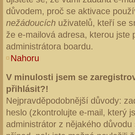
důvodem, proč se aktivace použí
nežádoucích
uživatelů, kteří se s
že e-mailová adresa, kterou jste p
administrátora boardu.
Nahoru
V minulosti jsem se zaregistr
přihlásit?!
Nejpravděpodobnější důvody: zad
heslo (zkontrolujte e-mail, který j
administrátor z nějakého důvodu 