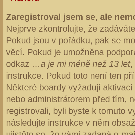
Zaregistroval jsem se, ale nemo
Nejprve zkontrolujte, že zadávát
Pokud jsou v pořádku, pak se moh
věcí. Pokud je umožněna podpora C
odkaz
…a je mi méně než 13 let
,
instrukce. Pokud toto není ten př
Některé boardy vyžadují aktivaci
nebo administrátorem před tím, ne
registrovali, byli byste k tomuto
následujte instrukce v něm obsaže
ujistěte se, že vámi zadaná e-ma