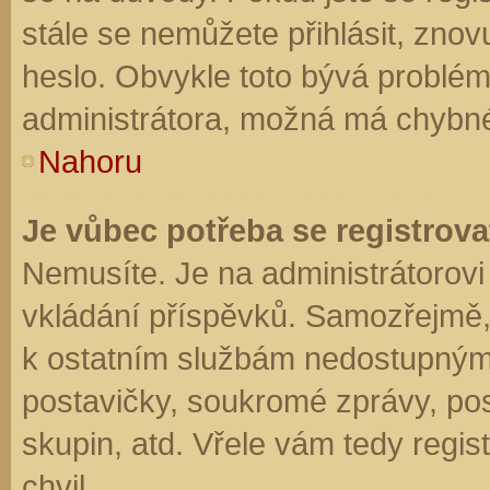
stále se nemůžete přihlásit, znov
heslo. Obvykle toto bývá problém
administrátora, možná má chybné
Nahoru
Je vůbec potřeba se registrova
Nemusíte. Je na administrátorovi f
vkládání příspěvků. Samozřejmě,
k ostatním službám nedostupným
postavičky, soukromé zprávy, posí
skupin, atd. Vřele vám tedy regis
chvil.