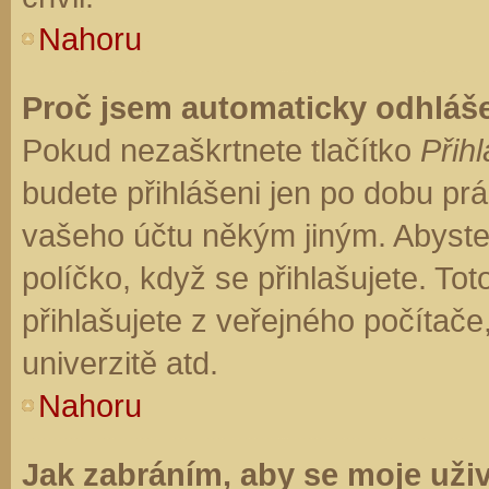
Nahoru
Proč jsem automaticky odhláš
Pokud nezaškrtnete tlačítko
Přihl
budete přihlášeni jen po dobu prá
vašeho účtu někým jiným. Abyste z
políčko, když se přihlašujete. T
přihlašujete z veřejného počítače
univerzitě atd.
Nahoru
Jak zabráním, aby se moje uži