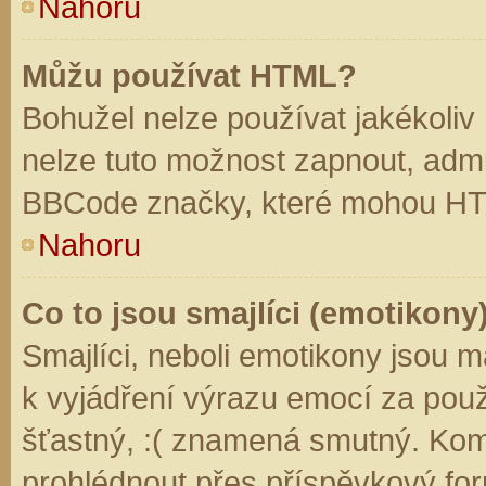
Nahoru
Můžu používat HTML?
Bohužel nelze používat jakékoliv
nelze tuto možnost zapnout, admi
BBCode značky, které mohou HT
Nahoru
Co to jsou smajlíci (emotikony
Smajlíci, neboli emotikony jsou m
k vyjádření výrazu emocí za použ
šťastný, :( znamená smutný. Kom
prohlédnout přes příspěvkový for