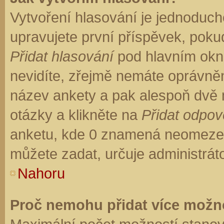
Vytvoření hlasování je jednoduch
upravujete první příspěvek, pokud
Přidat hlasování
pod hlavním okn
nevidíte, zřejmě nemáte oprávněn
název ankety a pak alespoň dvě
otázky a klikněte na
Přidat odpo
anketu, kde 0 znamená neomezen
můžete zadat, určuje administrát
Nahoru
Proč nemohu přidat více možno