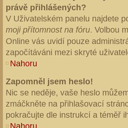
právě přihlášených?
V Uživatelském panelu najdete p
moji přítomnost na fóru
. Volbou 
Online vás uvidí pouze administrá
započítáváni mezi skryté uživatel
Nahoru
Zapomněl jsem heslo!
Nic se neděje, vaše heslo můžem
zmáčkněte na přihlašovací stránc
pokračujte dle instrukcí a téměř i
Nahoru