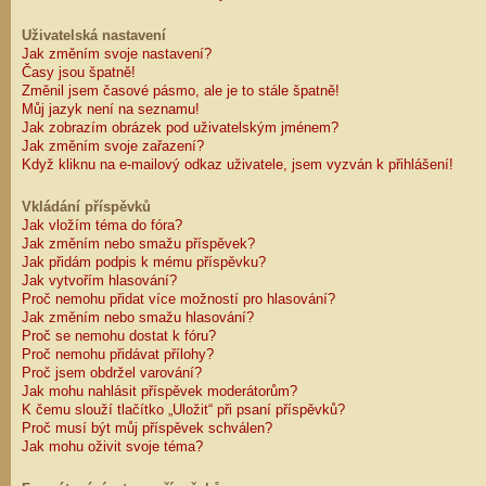
Uživatelská nastavení
Jak změním svoje nastavení?
Časy jsou špatně!
Změnil jsem časové pásmo, ale je to stále špatně!
Můj jazyk není na seznamu!
Jak zobrazím obrázek pod uživatelským jménem?
Jak změním svoje zařazení?
Když kliknu na e-mailový odkaz uživatele, jsem vyzván k přihlášení!
Vkládání příspěvků
Jak vložím téma do fóra?
Jak změním nebo smažu příspěvek?
Jak přidám podpis k mému příspěvku?
Jak vytvořím hlasování?
Proč nemohu přidat více možností pro hlasování?
Jak změním nebo smažu hlasování?
Proč se nemohu dostat k fóru?
Proč nemohu přidávat přílohy?
Proč jsem obdržel varování?
Jak mohu nahlásit příspěvek moderátorům?
K čemu slouží tlačítko „Uložit“ při psaní příspěvků?
Proč musí být můj příspěvek schválen?
Jak mohu oživit svoje téma?