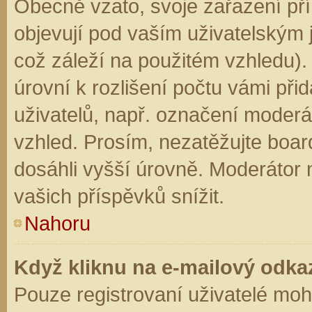
Obecně vzato, svoje zařazení př
objevují pod vaším uživatelským
což záleží na použitém vzhledu).
úrovní k rozlišení počtu vámi přid
uživatelů, např. označení moderá
vzhled. Prosím, nezatěžujte boar
dosáhli vyšší úrovně. Moderátor
vašich příspěvků snížit.
Nahoru
Když kliknu na e-mailový odkaz
Pouze registrovaní uživatelé moh