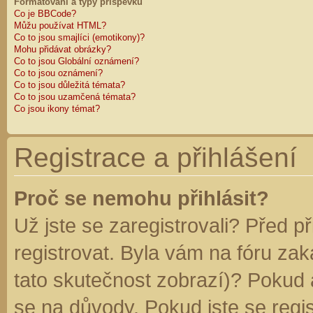
Formátování a typy příspěvků
Co je BBCode?
Můžu používat HTML?
Co to jsou smajlíci (emotikony)?
Mohu přidávat obrázky?
Co to jsou Globální oznámení?
Co to jsou oznámení?
Co to jsou důležitá témata?
Co to jsou uzamčená témata?
Co jsou ikony témat?
Registrace a přihlášení
Proč se nemohu přihlásit?
Už jste se zaregistrovali? Před p
registrovat. Byla vám na fóru za
tato skutečnost zobrazí)? Pokud a
se na důvody. Pokud jste se regist