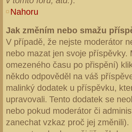
v tomto fóru, atd.
).
Nahoru
Jak změním nebo smažu přísp
V případě, že nejste moderátor n
nebo mazat jen svoje příspěvky. 
omezeného času po přispění) klik
někdo odpověděl na váš příspěve
malinký dodatek u příspěvku, kter
upravovali. Tento dodatek se neo
nebo pokud moderátor či administr
zanechat vzkaz proč jej změnili)