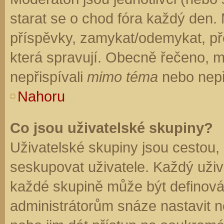
starat se o chod fóra každý den.
příspěvky, zamykat/odemykat, př
která spravují. Obecně řečeno, mo
nepřispívali
mimo téma
nebo nepři
Nahoru
Co jsou uživatelské skupiny?
Uživatelské skupiny jsou cestou,
seskupovat uživatele. Každý uživa
každé skupině může být definován
administrátorům snáze nastavit n