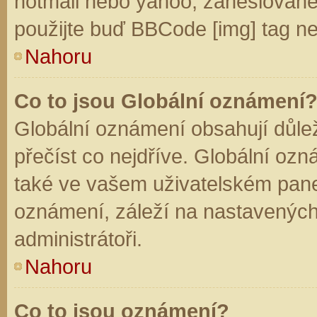
hotmail nebo yahoo, zaheslované
použijte buď BBCode [img] tag ne
Nahoru
Co to jsou Globální oznámení
Globální oznámení obsahují důleži
přečíst co nejdříve. Globální oz
také ve vašem uživatelském panelu
oznámení, záleží na nastavených
administrátoři.
Nahoru
Co to jsou oznámení?