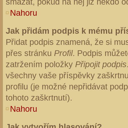
smazat, pokud na něj již někdo o
Nahoru
Jak přidám podpis k mému př
Přidat podpis znamená, že si musí
přes stránku
Profil
. Podpis můžet
zatržením položky
Připojit podpis
všechny vaše příspěvky zaškrtnu
profilu (je možné nepřidávat po
tohoto zaškrtnutí).
Nahoru
Jak vytvořím hlasování?