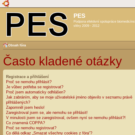
PES
Podpora efektivní spolupráce biomedicín
sféry 2009 - 2012
Obsah fóra
Často kladené otázky
Registrace a přihlášení
Proč se nemohu přihlásit?
Je vůbec potřeba se registrovat?
Proč jsem automaticky odhlášen?
Jak zabráním, aby se moje uživatelské jméno objevilo v seznamu právě
přihlášených?
Zapomněl jsem heslo!
Zaregistroval jsem se, ale nemohu se přihlásit!
V minulosti jsem se zaregistroval, ovšem nyní se nemohu přihlásit?!
Co znamená COPPA?
Proč se nemohu registrovat?
Co dělá odkaz „Smazat všechny cookies z fóra“?