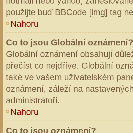
hotmail nebo yahoo, zaheslované
použijte buď BBCode [img] tag ne
Nahoru
Co to jsou Globální oznámení
Globální oznámení obsahují důleži
přečíst co nejdříve. Globální oz
také ve vašem uživatelském panelu
oznámení, záleží na nastavených
administrátoři.
Nahoru
Co to jsou oznámení?