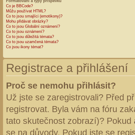
Formátování a typy příspěvků
Co je BBCode?
Můžu používat HTML?
Co to jsou smajlíci (emotikony)?
Mohu přidávat obrázky?
Co to jsou Globální oznámení?
Co to jsou oznámení?
Co to jsou důležitá témata?
Co to jsou uzamčená témata?
Co jsou ikony témat?
Registrace a přihlášení
Proč se nemohu přihlásit?
Už jste se zaregistrovali? Před p
registrovat. Byla vám na fóru za
tato skutečnost zobrazí)? Pokud a
se na důvody. Pokud jste se regist