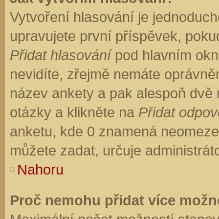
Vytvoření hlasování je jednoduch
upravujete první příspěvek, pokud
Přidat hlasování
pod hlavním okn
nevidíte, zřejmě nemáte oprávněn
název ankety a pak alespoň dvě
otázky a klikněte na
Přidat odpo
anketu, kde 0 znamená neomezen
můžete zadat, určuje administrát
Nahoru
Proč nemohu přidat více možno