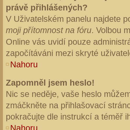
právě přihlášených?
V Uživatelském panelu najdete p
moji přítomnost na fóru
. Volbou 
Online vás uvidí pouze administrá
započítáváni mezi skryté uživatel
Nahoru
Zapomněl jsem heslo!
Nic se neděje, vaše heslo můžem
zmáčkněte na přihlašovací stránc
pokračujte dle instrukcí a téměř i
Nahoru