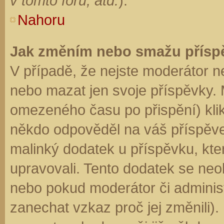
v tomto fóru, atd.
).
Nahoru
Jak změním nebo smažu přísp
V případě, že nejste moderátor n
nebo mazat jen svoje příspěvky. 
omezeného času po přispění) klik
někdo odpověděl na váš příspěve
malinký dodatek u příspěvku, kter
upravovali. Tento dodatek se neo
nebo pokud moderátor či administr
zanechat vzkaz proč jej změnili)