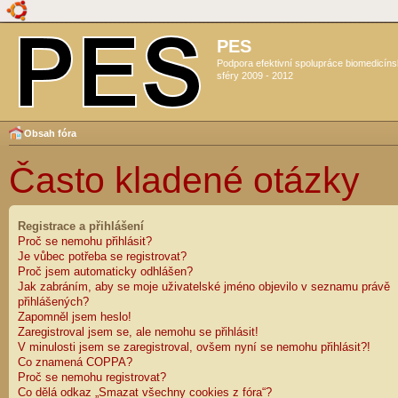
PES
Podpora efektivní spolupráce biomedicín
sféry 2009 - 2012
Obsah fóra
Často kladené otázky
Registrace a přihlášení
Proč se nemohu přihlásit?
Je vůbec potřeba se registrovat?
Proč jsem automaticky odhlášen?
Jak zabráním, aby se moje uživatelské jméno objevilo v seznamu právě
přihlášených?
Zapomněl jsem heslo!
Zaregistroval jsem se, ale nemohu se přihlásit!
V minulosti jsem se zaregistroval, ovšem nyní se nemohu přihlásit?!
Co znamená COPPA?
Proč se nemohu registrovat?
Co dělá odkaz „Smazat všechny cookies z fóra“?