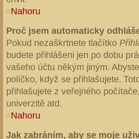
Nahoru
Proč jsem automaticky odhláš
Pokud nezaškrtnete tlačítko
Přihl
budete přihlášeni jen po dobu prá
vašeho účtu někým jiným. Abyste z
políčko, když se přihlašujete. T
přihlašujete z veřejného počítače
univerzitě atd.
Nahoru
Jak zabráním, aby se moje uži