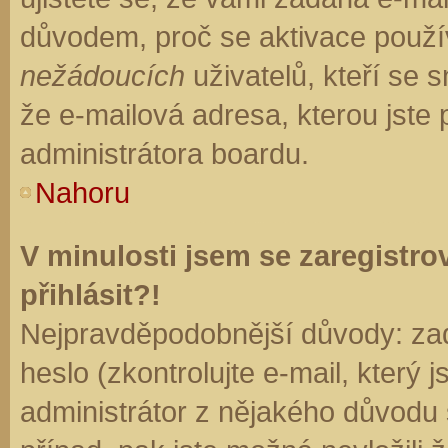
důvodem, proč se aktivace použí
nežádoucích
uživatelů, kteří se s
že e-mailová adresa, kterou jste p
administrátora boardu.
Nahoru
V minulosti jsem se zaregistr
přihlásit?!
Nejpravděpodobnější důvody: zad
heslo (zkontrolujte e-mail, který j
administrátor z nějakého důvodu 