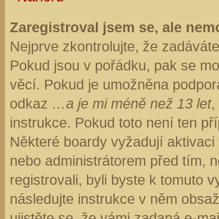
Zaregistroval jsem se, ale nemo
Nejprve zkontrolujte, že zadávát
Pokud jsou v pořádku, pak se moh
věcí. Pokud je umožněna podpora C
odkaz
…a je mi méně než 13 let
,
instrukce. Pokud toto není ten př
Některé boardy vyžadují aktivaci
nebo administrátorem před tím, ne
registrovali, byli byste k tomuto
následujte instrukce v něm obsaže
ujistěte se, že vámi zadaná e-ma