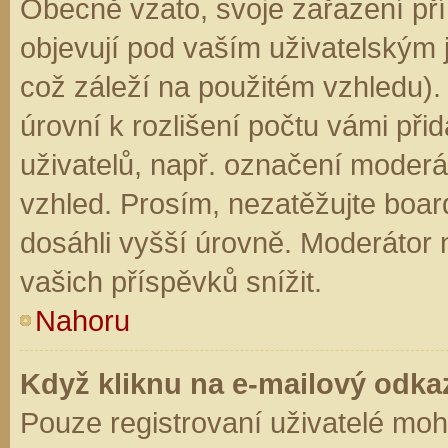
Obecně vzato, svoje zařazení př
objevují pod vaším uživatelským
což záleží na použitém vzhledu).
úrovní k rozlišení počtu vámi přid
uživatelů, např. označení moderá
vzhled. Prosím, nezatěžujte boar
dosáhli vyšší úrovně. Moderátor
vašich příspěvků snížit.
Nahoru
Když kliknu na e-mailový odkaz
Pouze registrovaní uživatelé moh