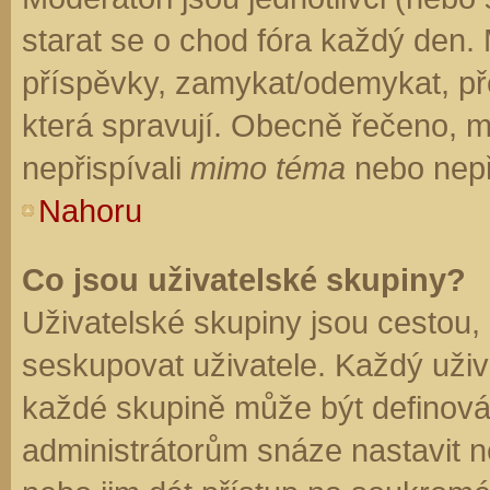
starat se o chod fóra každý den.
příspěvky, zamykat/odemykat, př
která spravují. Obecně řečeno, mo
nepřispívali
mimo téma
nebo nepři
Nahoru
Co jsou uživatelské skupiny?
Uživatelské skupiny jsou cestou,
seskupovat uživatele. Každý uživa
každé skupině může být definován
administrátorům snáze nastavit n