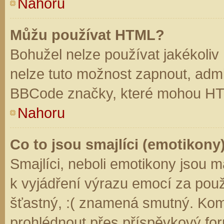
Nahoru
Můžu používat HTML?
Bohužel nelze používat jakékoliv
nelze tuto možnost zapnout, admi
BBCode značky, které mohou HT
Nahoru
Co to jsou smajlíci (emotikony
Smajlíci, neboli emotikony jsou m
k vyjádření výrazu emocí za použ
šťastný, :( znamená smutný. Kom
prohlédnout přes příspěvkový for