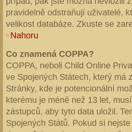
případ, pak jste možná nevložili 
pravidelně odstraňují uživatelé, k
velikost databáze. Zkuste se zare
Nahoru
Co znamená COPPA?
COPPA, neboli Child Online Priva
ve Spojených Státech, který má z
Stránky, kde je potencionální mož
kterému je méně než 13 let, mus
zástupců, aby tyto data uložil. Te
Spojených Států. Pokud si nejste jis