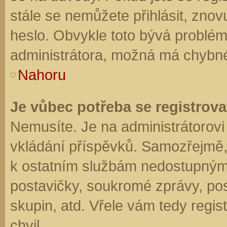
stále se nemůžete přihlásit, znov
heslo. Obvykle toto bývá problém
administrátora, možná má chybné
Nahoru
Je vůbec potřeba se registrova
Nemusíte. Je na administrátorovi f
vkládání příspěvků. Samozřejmě,
k ostatním službám nedostupným
postavičky, soukromé zprávy, posí
skupin, atd. Vřele vám tedy regis
chvil.