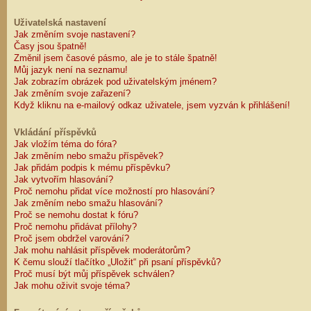
Uživatelská nastavení
Jak změním svoje nastavení?
Časy jsou špatně!
Změnil jsem časové pásmo, ale je to stále špatně!
Můj jazyk není na seznamu!
Jak zobrazím obrázek pod uživatelským jménem?
Jak změním svoje zařazení?
Když kliknu na e-mailový odkaz uživatele, jsem vyzván k přihlášení!
Vkládání příspěvků
Jak vložím téma do fóra?
Jak změním nebo smažu příspěvek?
Jak přidám podpis k mému příspěvku?
Jak vytvořím hlasování?
Proč nemohu přidat více možností pro hlasování?
Jak změním nebo smažu hlasování?
Proč se nemohu dostat k fóru?
Proč nemohu přidávat přílohy?
Proč jsem obdržel varování?
Jak mohu nahlásit příspěvek moderátorům?
K čemu slouží tlačítko „Uložit“ při psaní příspěvků?
Proč musí být můj příspěvek schválen?
Jak mohu oživit svoje téma?