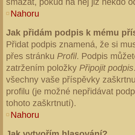
smazat, pokud na něj již někdo o
Nahoru
Jak přidám podpis k mému př
Přidat podpis znamená, že si musí
přes stránku
Profil
. Podpis můžet
zatržením položky
Připojit podpis
všechny vaše příspěvky zaškrtnu
profilu (je možné nepřidávat po
tohoto zaškrtnutí).
Nahoru
Jak vytvořím hlasování?