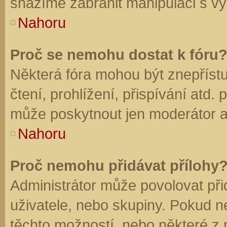
snažíme zabránit manipulaci s vý
Nahoru
Proč se nemohu dostat k fóru
Některá fóra mohou být znepříst
čtení, prohlížení, přispívání atd. 
může poskytnout jen moderátor a a
Nahoru
Proč nemohu přidávat přílohy
Administrátor může povolovat přid
uživatele, nebo skupiny. Pokud 
těchto možností, nebo některé z n