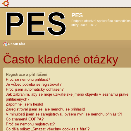
PES
Podpora efektivní spolupráce biomedicín
sféry 2009 - 2012
Obsah fóra
Často kladené otázky
Registrace a přihlášení
Proč se nemohu přihlásit?
Je vůbec potřeba se registrovat?
Proč jsem automaticky odhlášen?
Jak zabráním, aby se moje uživatelské jméno objevilo v seznamu právě
přihlášených?
Zapomněl jsem heslo!
Zaregistroval jsem se, ale nemohu se přihlásit!
V minulosti jsem se zaregistroval, ovšem nyní se nemohu přihlásit?!
Co znamená COPPA?
Proč se nemohu registrovat?
Co dělá odkaz „Smazat všechny cookies z fóra“?