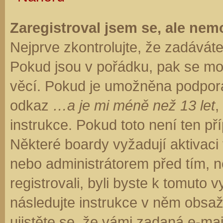
Zaregistroval jsem se, ale nemo
Nejprve zkontrolujte, že zadávát
Pokud jsou v pořádku, pak se moh
věcí. Pokud je umožněna podpora C
odkaz
…a je mi méně než 13 let
,
instrukce. Pokud toto není ten př
Některé boardy vyžadují aktivaci
nebo administrátorem před tím, ne
registrovali, byli byste k tomuto
následujte instrukce v něm obsaže
ujistěte se, že vámi zadaná e-ma