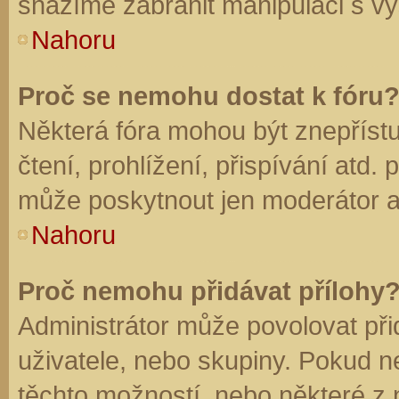
snažíme zabránit manipulaci s vý
Nahoru
Proč se nemohu dostat k fóru
Některá fóra mohou být znepříst
čtení, prohlížení, přispívání atd. 
může poskytnout jen moderátor a a
Nahoru
Proč nemohu přidávat přílohy
Administrátor může povolovat přid
uživatele, nebo skupiny. Pokud 
těchto možností, nebo některé z n