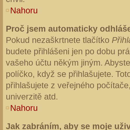
Nahoru
Proč jsem automaticky odhláš
Pokud nezaškrtnete tlačítko
Přihl
budete přihlášeni jen po dobu prá
vašeho účtu někým jiným. Abyste z
políčko, když se přihlašujete. T
přihlašujete z veřejného počítače
univerzitě atd.
Nahoru
Jak zabráním, aby se moje uži