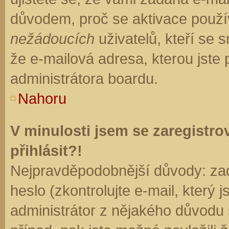
důvodem, proč se aktivace použí
nežádoucích
uživatelů, kteří se s
že e-mailová adresa, kterou jste p
administrátora boardu.
Nahoru
V minulosti jsem se zaregistr
přihlásit?!
Nejpravděpodobnější důvody: zad
heslo (zkontrolujte e-mail, který j
administrátor z nějakého důvodu 