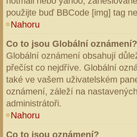
hotmail nebo yahoo, zaheslované
použijte buď BBCode [img] tag ne
Nahoru
Co to jsou Globální oznámení
Globální oznámení obsahují důleži
přečíst co nejdříve. Globální oz
také ve vašem uživatelském panelu
oznámení, záleží na nastavených
administrátoři.
Nahoru
Co to jsou oznámení?