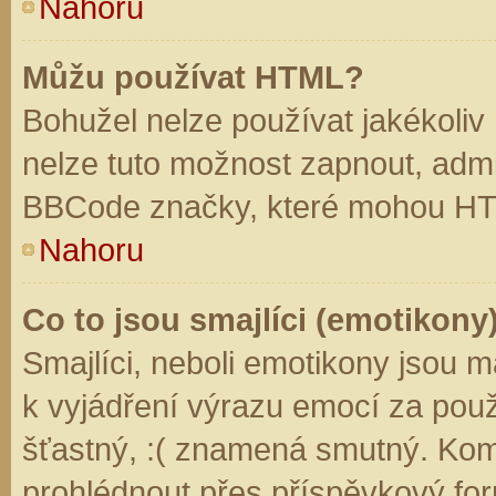
Nahoru
Můžu používat HTML?
Bohužel nelze používat jakékoliv
nelze tuto možnost zapnout, admi
BBCode značky, které mohou HT
Nahoru
Co to jsou smajlíci (emotikony
Smajlíci, neboli emotikony jsou m
k vyjádření výrazu emocí za použ
šťastný, :( znamená smutný. Kom
prohlédnout přes příspěvkový for