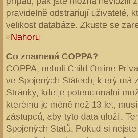
případ, pak jste možná nevložili 
pravidelně odstraňují uživatelé, k
velikost databáze. Zkuste se zare
Nahoru
Co znamená COPPA?
COPPA, neboli Child Online Priva
ve Spojených Státech, který má z
Stránky, kde je potencionální mož
kterému je méně než 13 let, mus
zástupců, aby tyto data uložil. Te
Spojených Států. Pokud si nejste jis