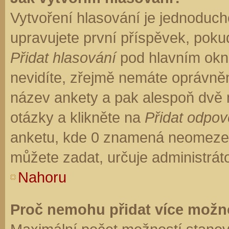
Vytvoření hlasování je jednoduch
upravujete první příspěvek, pokud
Přidat hlasování
pod hlavním okn
nevidíte, zřejmě nemáte oprávněn
název ankety a pak alespoň dvě
otázky a klikněte na
Přidat odpo
anketu, kde 0 znamená neomezen
můžete zadat, určuje administrát
Nahoru
Proč nemohu přidat více možno