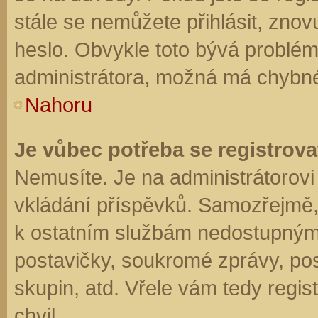
stále se nemůžete přihlásit, znov
heslo. Obvykle toto bývá problém
administrátora, možná má chybné
Nahoru
Je vůbec potřeba se registrova
Nemusíte. Je na administrátorovi f
vkládání příspěvků. Samozřejmě,
k ostatním službám nedostupným
postavičky, soukromé zprávy, posí
skupin, atd. Vřele vám tedy regis
chvil.