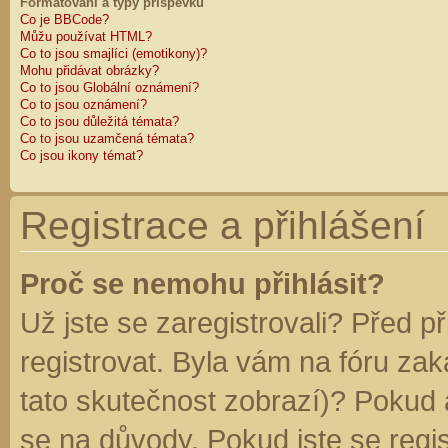
Formátování a typy příspěvků
Co je BBCode?
Můžu používat HTML?
Co to jsou smajlíci (emotikony)?
Mohu přidávat obrázky?
Co to jsou Globální oznámení?
Co to jsou oznámení?
Co to jsou důležitá témata?
Co to jsou uzamčená témata?
Co jsou ikony témat?
Registrace a přihlášení
Proč se nemohu přihlásit?
Už jste se zaregistrovali? Před p
registrovat. Byla vám na fóru za
tato skutečnost zobrazí)? Pokud a
se na důvody. Pokud jste se regist