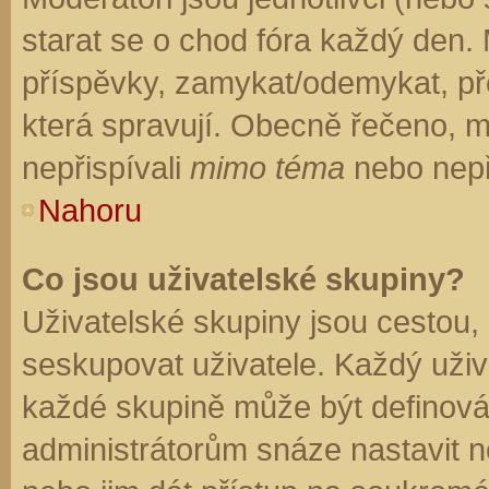
starat se o chod fóra každý den.
příspěvky, zamykat/odemykat, př
která spravují. Obecně řečeno, mo
nepřispívali
mimo téma
nebo nepři
Nahoru
Co jsou uživatelské skupiny?
Uživatelské skupiny jsou cestou,
seskupovat uživatele. Každý uživa
každé skupině může být definován
administrátorům snáze nastavit n