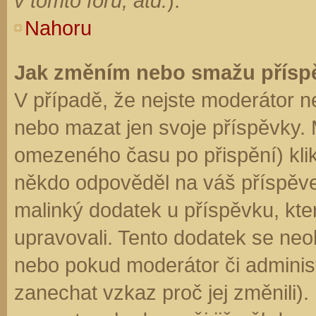
v tomto fóru, atd.
).
Nahoru
Jak změním nebo smažu přísp
V případě, že nejste moderátor n
nebo mazat jen svoje příspěvky. 
omezeného času po přispění) klik
někdo odpověděl na váš příspěve
malinký dodatek u příspěvku, kter
upravovali. Tento dodatek se neo
nebo pokud moderátor či administr
zanechat vzkaz proč jej změnili)