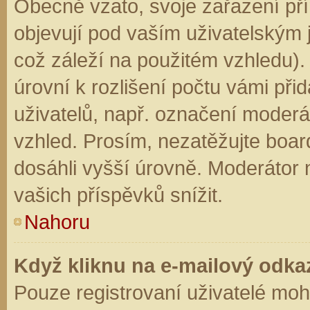
Obecně vzato, svoje zařazení př
objevují pod vaším uživatelským
což záleží na použitém vzhledu).
úrovní k rozlišení počtu vámi přid
uživatelů, např. označení moderá
vzhled. Prosím, nezatěžujte boar
dosáhli vyšší úrovně. Moderátor
vašich příspěvků snížit.
Nahoru
Když kliknu na e-mailový odkaz
Pouze registrovaní uživatelé moh