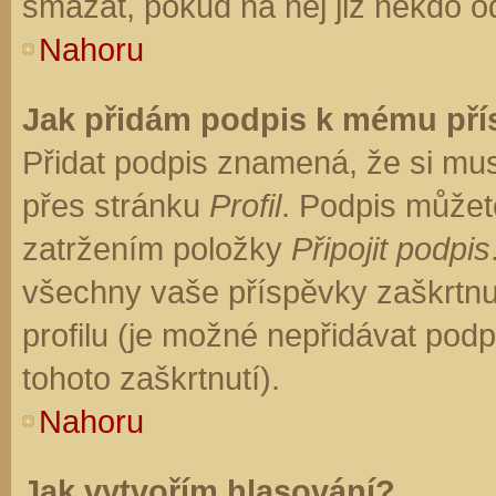
smazat, pokud na něj již někdo o
Nahoru
Jak přidám podpis k mému př
Přidat podpis znamená, že si musí
přes stránku
Profil
. Podpis můžet
zatržením položky
Připojit podpis
všechny vaše příspěvky zaškrtnu
profilu (je možné nepřidávat po
tohoto zaškrtnutí).
Nahoru
Jak vytvořím hlasování?