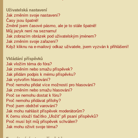
Uživatelská nastavení
Jak změním svoje nastavení?
Časy jsou špatně!
Změnil jsem časové pásmo, ale je to stále špatně!
Můj jazyk není na seznamu!
Jak zobrazím obrázek pod uživatelským jménem?
Jak změním svoje zařazení?
Když kliknu na e-mailový odkaz uživatele, jsem vyzván k přihlášení!
Vkládání příspěvků
Jak vložím téma do fóra?
Jak změním nebo smažu příspěvek?
Jak přidám podpis k mému příspěvku?
Jak vytvořím hlasování?
Proč nemohu přidat více možností pro hlasování?
Jak změním nebo smažu hlasování?
Proč se nemohu dostat k fóru?
Proč nemohu přidávat přílohy?
Proč jsem obdržel varování?
Jak mohu nahlásit příspěvek moderátorům?
K čemu slouží tlačítko „Uložit“ při psaní příspěvků?
Proč musí být můj příspěvek schválen?
Jak mohu oživit svoje téma?