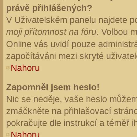
právě přihlášených?
V Uživatelském panelu najdete p
moji přítomnost na fóru
. Volbou 
Online vás uvidí pouze administrá
započítáváni mezi skryté uživatel
Nahoru
Zapomněl jsem heslo!
Nic se neděje, vaše heslo můžem
zmáčkněte na přihlašovací stránc
pokračujte dle instrukcí a téměř i
Nahoru