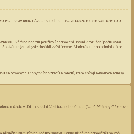
avených oprávněních. Avatar si mohou nastavit pouze registrovaní uživatelé.
zhledu). Většina boardů používají hodnocení úrovní k rozlišení počtu vámi
 přispíváním jen, abyste dosáhli vyšší úrovně. Moderátor nebo administrátor
vit se otravných anonymních vzkazů a robotů, které sbírají e-mailové adresy.
voleno můžete vidět na spodní části fóra nebo tématu (Např.
Můžete přidat nová
přispění) kliknutím na tlačítko
upravit
. Pokud již někdo odpověděl na váš