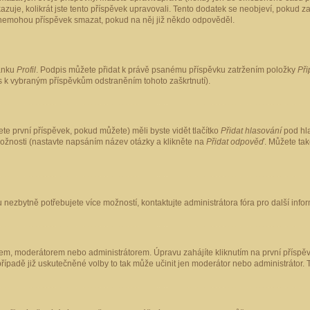
kazuje, kolikrát jste tento příspěvek upravovali. Tento dodatek se neobjeví, pokud
lé nemohou příspěvek smazat, pokud na něj již někdo odpověděl.
ránku
Profil
. Podpis můžete přidat k právě psanému příspěvku zatržením položky
Při
is k vybraným příspěvkům odstraněním tohoto zaškrtnutí).
te první příspěvek, pokud můžete) měli byste vidět tlačítko
Přidat hlasování
pod hla
možnosti (nastavte napsáním název otázky a klikněte na
Přidat odpověď
. Můžete ta
 nezbytně potřebujete více možností, kontaktujte administrátora fóra pro další info
em, moderátorem nebo administrátorem. Úpravu zahájíte kliknutím na první příspěv
ípadě již uskutečněné volby to tak může učinit jen moderátor nebo administrátor. 