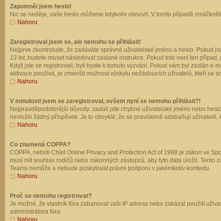
Zapomněl jsem heslo!
Nic se neděje, vaše heslo můžeme kdykoliv obnovit. V tomto případě zmáčkněte
Nahoru
Zaregistroval jsem se, ale nemohu se přihlásit!
Nejprve zkontrolujte, že zadáváte správné uživatelské jméno a heslo. Pokud js
13 let
, budete muset následovat zaslané instrukce. Pokud toto není ten případ, 
Když jste se registrovali, byli byste k tomuto vyzváni. Pokud vám byl zaslán e
aktivace používá, je zmenšit možnost výskytu
nežádoucích
uživatelů, kteří se s
Nahoru
V minulosti jsem se zaregistroval, ovšem nyní se nemohu přihlásit?!
Nejpravděpodobnější důvody: zadali jste chybné uživatelské jméno nebo heslo (z
nevložili žádný příspěvek. Je to obvyklé, že se pravidelně odstraňují uživatelé,
Nahoru
Co znamená COPPA?
COPPA, neboli Child Online Privacy and Protection Act of 1998 je zákon ve Spoj
musí mít souhlas rodičů nebo zákonných zástupců, aby tyto data uložil. Tento zá
Teams nemůže a nebude poskytovat právni podporu v jakémkoliv kontextu.
Nahoru
Proč se nemohu registrovat?
Je možné, že vlastník fóra zabanoval vaši IP adresu nebo zakázal použití uživat
administrátora fóra.
Nahoru