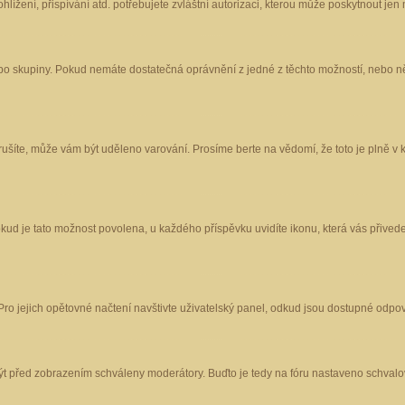
ížení, přispívání atd. potřebujete zvláštní autorizaci, kterou může poskytnout jen m
nebo skupiny. Pokud nemáte dostatečná oprávnění z jedné z těchto možností, nebo ně
porušíte, může vám být uděleno varování. Prosíme berte na vědomí, že toto je plně
okud je tato možnost povolena, u každého příspěvku uvidíte ikonu, která vás přived
o jejich opětovné načtení navštivte uživatelský panel, odkud jsou dostupné odpoví
být před zobrazením schváleny moderátory. Buďto je tedy na fóru nastaveno schvalov