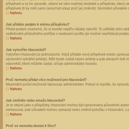
příspěvek a vy ho upravíte, objeví se vám malinký dodatek u příspěvku, který u
příspěvek (ti by měli sami zanechat vzkaz proč jej změnili). Normální uživate
Nahoru
Jak přidám podpis k mému příspěvku?
Přidat podpis znamená, že si musíte nejdřív nějaký vytvořit. To uděláte přes st
zaškrtnutím příslušného políčka v nastavení profilu (je možné nepřidávat podp
Nahoru
Jak vytvořím hlasování?
Vytvoření hlasování je jednoduché. Když přidáte nový příspěvek (nebo upravuje
oprávnění vytvářet ankety). Měli byste zadat název ankety a pak alespoň dvě 
odpovědí, které můžete zadat, určuje administrátor boardu.
Nahoru
Proč nemohu přidat více možností pro hlasování?
Maximální počet možností stanovuje administrátor. Pokud si myslíte, že opravdu
Nahoru
Jak změním nebo smažu hlasování?
Je to stejné jako s příspěvky, hlasování mohou být upravována původním autor
nehlasoval, pak uživatelé mohou vymazat nebo změnit položku v hlasování, v př
Nahoru
Proč se nemohu dostat k fóru?