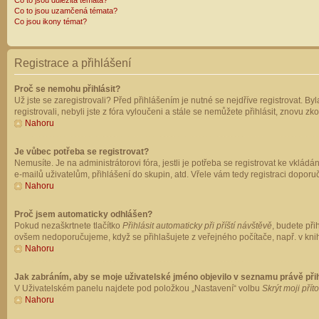
Co to jsou důležitá témata?
Co to jsou uzamčená témata?
Co jsou ikony témat?
Registrace a přihlášení
Proč se nemohu přihlásit?
Už jste se zaregistrovali? Před přihlášením je nutné se nejdříve registrovat. B
registrovali, nebyli jste z fóra vyloučeni a stále se nemůžete přihlásit, znovu
Nahoru
Je vůbec potřeba se registrovat?
Nemusíte. Je na administrátorovi fóra, jestli je potřeba se registrovat ke vk
e-mailů uživatelům, přihlášení do skupin, atd. Vřele vám tedy registraci doporu
Nahoru
Proč jsem automaticky odhlášen?
Pokud nezaškrtnete tlačítko
Přihlásit automaticky při příští návštěvě
, budete při
ovšem nedoporučujeme, když se přihlašujete z veřejného počítače, např. v knih
Nahoru
Jak zabráním, aby se moje uživatelské jméno objevilo v seznamu právě př
V Uživatelském panelu najdete pod položkou „Nastavení“ volbu
Skrýt moji přít
Nahoru