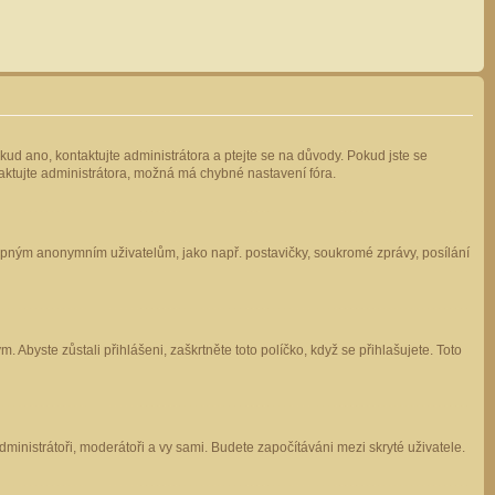
kud ano, kontaktujte administrátora a ptejte se na důvody. Pokud jste se
ntaktujte administrátora, možná má chybné nastavení fóra.
stupným anonymním uživatelům, jako např. postavičky, soukromé zprávy, posílání
 Abyste zůstali přihlášeni, zaškrtněte toto políčko, když se přihlašujete. Toto
administrátoři, moderátoři a vy sami. Budete započítáváni mezi skryté uživatele.