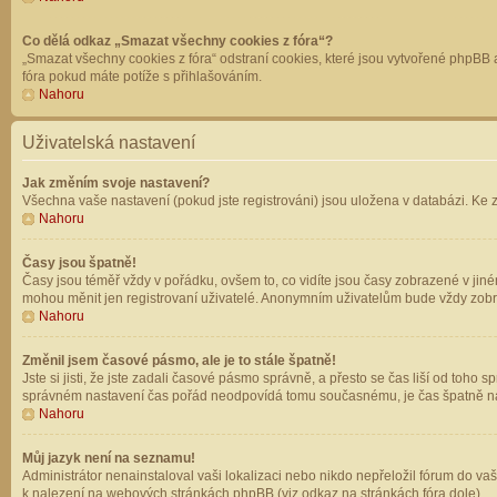
Co dělá odkaz „Smazat všechny cookies z fóra“?
„Smazat všechny cookies z fóra“ odstraní cookies, které jsou vytvořené phpBB a
fóra pokud máte potíže s přihlašováním.
Nahoru
Uživatelská nastavení
Jak změním svoje nastavení?
Všechna vaše nastavení (pokud jste registrováni) jsou uložena v databázi. Ke 
Nahoru
Časy jsou špatně!
Časy jsou téměř vždy v pořádku, ovšem to, co vidíte jsou časy zobrazené v jin
mohou měnit jen registrovaní uživatelé. Anonymním uživatelům bude vždy zobr
Nahoru
Změnil jsem časové pásmo, ale je to stále špatně!
Jste si jisti, že jste zadali časové pásmo správně, a přesto se čas liší od to
správném nastavení čas pořád neodpovídá tomu současnému, je čas špatně na
Nahoru
Můj jazyk není na seznamu!
Administrátor nenainstaloval vaši lokalizaci nebo nikdo nepřeložil fórum do va
k nalezení na webových stránkách phpBB (viz odkaz na stránkách fóra dole).