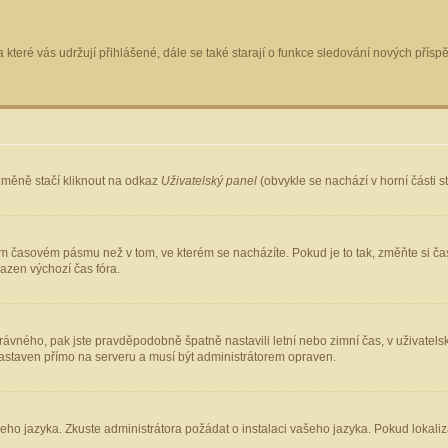
 které vás udržují přihlášené, dále se také starají o funkce sledování nových pří
změně stačí kliknout na odkaz
Uživatelský panel
(obvykle se nachází v horní části 
ém časovém pásmu než v tom, ve kterém se nacházíte. Pokud je to tak, změňte si ča
azen výchozí čas fóra.
ho správného, pak jste pravděpodobně špatně nastavili letní nebo zimní čas, v uživ
staven přímo na serveru a musí být administrátorem opraven.
šeho jazyka. Zkuste administrátora požádat o instalaci vašeho jazyka. Pokud lokaliz