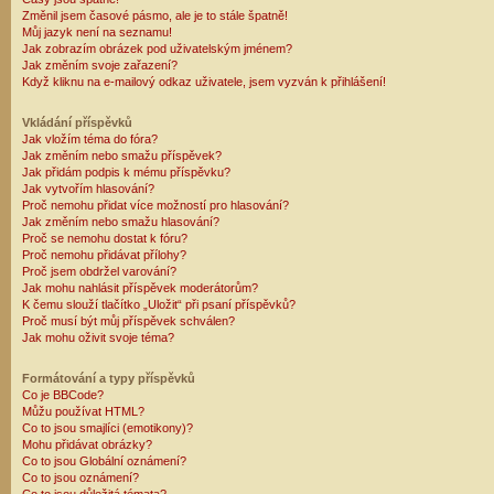
Změnil jsem časové pásmo, ale je to stále špatně!
Můj jazyk není na seznamu!
Jak zobrazím obrázek pod uživatelským jménem?
Jak změním svoje zařazení?
Když kliknu na e-mailový odkaz uživatele, jsem vyzván k přihlášení!
Vkládání příspěvků
Jak vložím téma do fóra?
Jak změním nebo smažu příspěvek?
Jak přidám podpis k mému příspěvku?
Jak vytvořím hlasování?
Proč nemohu přidat více možností pro hlasování?
Jak změním nebo smažu hlasování?
Proč se nemohu dostat k fóru?
Proč nemohu přidávat přílohy?
Proč jsem obdržel varování?
Jak mohu nahlásit příspěvek moderátorům?
K čemu slouží tlačítko „Uložit“ při psaní příspěvků?
Proč musí být můj příspěvek schválen?
Jak mohu oživit svoje téma?
Formátování a typy příspěvků
Co je BBCode?
Můžu používat HTML?
Co to jsou smajlíci (emotikony)?
Mohu přidávat obrázky?
Co to jsou Globální oznámení?
Co to jsou oznámení?