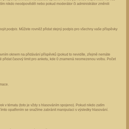
 zatím nikdo neodpověděl nebo pokud moderátor či administrátor změnili
pojit podpis
. Můžete rovněž přidat stejný podpis pro všechny vaše příspěvky
vním oknem na přidávání příspěvků (pokud to nevidíte, zřejmě nemáte
ké přidat časový limit pro anketu, kde 0 znamená neomezenou volbu. Počet
rmace.
ek v tématu (toto je vždy s hlasováním spojeno). Pokud nikdo zatím
Tímto opatřením se snažíme zabránit manipulaci s výsledky hlasování.