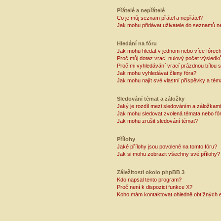
Přátelé a nepřátelé
Co je můj seznam přátel a nepřátel?
Jak mohu přidávat uživatele do seznamů ne
Hledání na fóru
Jak mohu hledat v jednom nebo více fórec
Proč můj dotaz vrací nulový počet výsledk
Proč mi vyhledávání vrací prázdnou bílou s
Jak mohu vyhledávat členy fóra?
Jak mohu najít své vlastní příspěvky a tém
Sledování témat a záložky
Jaký je rozdíl mezi sledováním a záložkam
Jak mohu sledovat zvolená témata nebo fó
Jak mohu zrušit sledování témat?
Přílohy
Jaké přílohy jsou povolené na tomto fóru?
Jak si mohu zobrazit všechny své přílohy?
Záležitosti okolo phpBB 3
Kdo napsal tento program?
Proč není k dispozici funkce X?
Koho mám kontaktovat ohledně obtížných e-