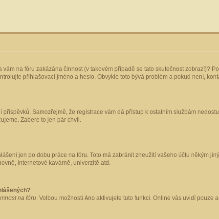
yla vám na fóru zakázána činnost (v takovém případě se tato skutečnost zobrazí)? Po
 zkontrolujte přihlašovací jméno a heslo. Obvykle toto bývá problém a pokud není, ko
ládání příspěvků. Samozřejmě, že registrace vám dá přístup k ostatním službám nedo
čujeme. Zabere to jen pár chvil.
hlášeni jen po dobu práce na fóru. Toto má zabránit zneužití vašeho účtu někým jiným.
ovně, internetové kavárně, univerzitě atd.
ihlášených?
omnost na fóru
. Volbou možnosti
Ano
aktivujete tuto funkci. Online vás uvidí pouze 