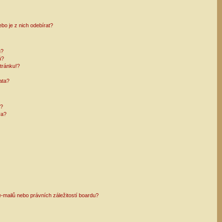
bo je z nich odebírat?
h?
ů?
tránku!?
ata?
i?
ra?
mailů nebo právních záležitostí boardu?