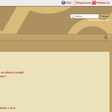
FAQ
Registrovat
Přihlásit se
Pokročilé hledání
 do některé zařadit?
piny?
ěkoho z fóra!