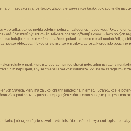
 na přihlašovací stránce tlačítko
Zapomněl jsem svoje heslo
, pokračujte dle instr
ou v pořádku, pak se mohla odehrát jedna z následujících dvou věcí. Pokud je umož
pak váš účet musí být aktivován. Některé boardy vyžadují aktivaci všech nových reg
-mail, následujte instrukce v něm obsažené, pokud jste tento e-mail neobdrželi, uji
naží pouze obtěžovat. Pokud si jste jisti, že e-mailová adresa, kterou jste použili je
kontrolujte e-mail, který jste obdrželi při registraci) nebo administrátor z nějaké
 kteří ničím nepřispěli, aby se zmenšila velikost databáze. Zkuste se zaregistrovat z
ených Státech, který má za úkol chránit mládež na internetu. Stránky, kde je poten
kon však platí pouze v jurisdikci Spojených Států. Pokud si nejste jisti, jestli tot
elského jména, které jste si zvolili. Administrátor také mohl vypnout registrace, ab