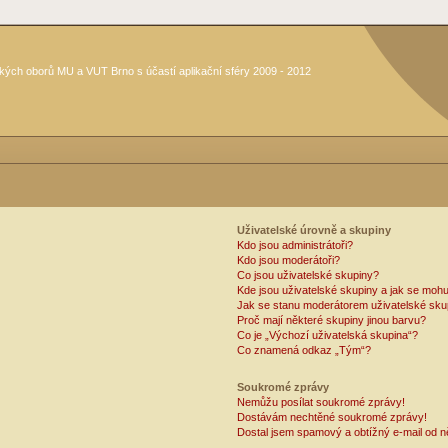
kých oborů MU a VUT Brno s účastí aplikační sféry 2009 - 2012
Uživatelské úrovně a skupiny
Kdo jsou administrátoři?
Kdo jsou moderátoři?
Co jsou uživatelské skupiny?
Kde jsou uživatelské skupiny a jak se mohu
Jak se stanu moderátorem uživatelské sku
Proč mají některé skupiny jinou barvu?
Co je „Výchozí uživatelská skupina“?
Co znamená odkaz „Tým“?
Soukromé zprávy
Nemůžu posílat soukromé zprávy!
Dostávám nechtěné soukromé zprávy!
Dostal jsem spamový a obtížný e-mail od n