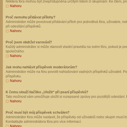
Některá fóra mohou být znepřístupněna určitým lidem či skupinám. Ke čtení, prohl
Nahoru
Proč nemohu přidávat přílohy?
Administrátor může povolovat přidávání příloh pro jednotlivá fóra, uživatele, 
při odesílání příspěvků.
Nahoru
Proč jsem obdržel varování?
Každý administrátor si může stanovit vlastní pravidla na svém fóru, pokud je 
společného.
Nahoru
Jak mohu nahlásit příspěvek moderátorům?
Administrátor může na fóru povolit nahlašování vadných příspěvků uživateli. P
příspěvku.
Nahoru
K čemu slouží tlačítko „Uložit“ při psaní příspěvků?
Tato možnost vám umožňuje uložit si rozepsané zprávy pro pozdější odeslání. Pr
Nahoru
Proč musí být můj příspěvek schválen?
Administrátor fóra může nastavit, že příspěvky od uživatelů nebo skupin musí 
Kontaktujte administrátora fóra pro více informací.
Nahoru