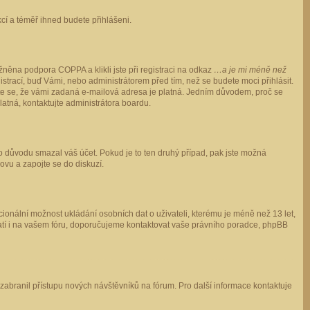
ukcí a téměř ihned budete přihlášeni.
něna podpora COPPA a klikli jste při registraci na odkaz
…a je mi méně než
istrací, buď Vámi, nebo administrátorem před tím, než se budete moci přihlásit.
stěte se, že vámi zadaná e-mailová adresa je platná. Jedním důvodem, proč se
 platná, kontaktujte administrátora boardu.
ho důvodu smazal váš účet. Pokud je to ten druhý případ, pak jste možná
novu a zapojte se do diskuzí.
cionální možnost ukládání osobních dat o uživateli, kterému je méně než 13 let,
o platí i na vašem fóru, doporučujeme kontaktovat vaše právního poradce, phpBB
y zabranil přístupu nových návštěvníků na fórum. Pro další informace kontaktuje