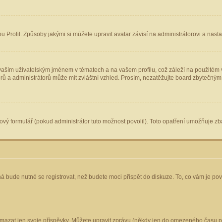
Profil. Způsoby jakými si můžete upravit avatar závisí na administrátorovi a nast
aším uživatelským jménem v tématech a na vašem profilu, což záleží na použitém v
torů a administrátorů může mít zvláštní vzhled. Prosím, nezatěžujte board zbytečným
vý formulář (pokud administrátor tuto možnost povolil). Toto opatření umožňuje zba
á bude nutné se registrovat, než budete moci přispět do diskuze. To, co vám je po
mazat jen svoje příspěvky. Můžete upravit zprávu (někdy jen do omezeného času po 