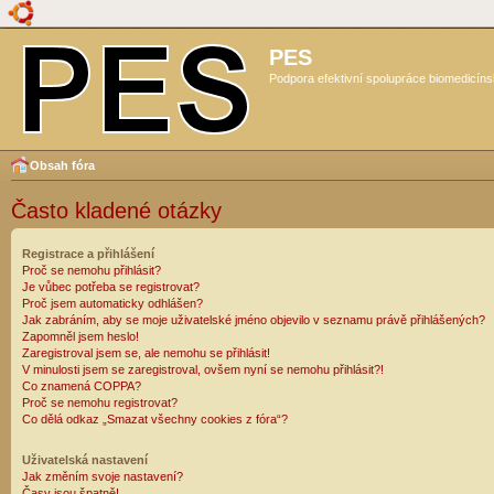
PES
Podpora efektivní spolupráce biomedicíns
Obsah fóra
Často kladené otázky
Registrace a přihlášení
Proč se nemohu přihlásit?
Je vůbec potřeba se registrovat?
Proč jsem automaticky odhlášen?
Jak zabráním, aby se moje uživatelské jméno objevilo v seznamu právě přihlášených?
Zapomněl jsem heslo!
Zaregistroval jsem se, ale nemohu se přihlásit!
V minulosti jsem se zaregistroval, ovšem nyní se nemohu přihlásit?!
Co znamená COPPA?
Proč se nemohu registrovat?
Co dělá odkaz „Smazat všechny cookies z fóra“?
Uživatelská nastavení
Jak změním svoje nastavení?
Časy jsou špatně!