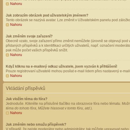
Nahoru
Jak zobrazím obrázek pod uživatelským jménem?
Tento obrázek se nazývá avatar. Lze změnit v Uživatelském panelu pod záložkou 
Nahoru
Jak změním svoje zařazení?
Obecně vzato, svoje zařazení přímo změnit nemůžete (úrovně se objevují pod v
přidaných příspěvků a k identifikaci určitých uživatelů, např. označení moderá
pak může počet vašich příspěvků snížit.
Nahoru
Když kliknu na e-mailový odkaz uživatele, jsem vyzván k přihlášení!
Pouze registrovaní uživatelé mohou posílat e-mail lidem přes nastavený e-mailo
Nahoru
Vkládání příspěvků
Jak vložím téma do fóra?
Jednoduše. Klikněte na příslušné tlačítko na obrazovce fóra nebo tématu. Možn
téma do tohoto fóra, Můžete hlasovat v tomto fóru, atd.
).
Nahoru
Jak změním nebo smažu příspěvek?
V případě, že nejste moderátor nebo administrátor, tak můžete upravovat nebo 