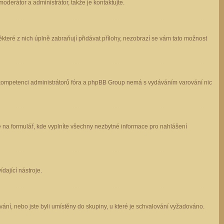
oderátor a administrátor, takže je kontaktujte.
které z nich úplně zabraňují přidávat přílohy, nezobrazí se vám tato možnost
 v kompetenci administrátorů fóra a phpBB Group nemá s vydáváním varování nic
e na formulář, kde vyplníte všechny nezbytné informace pro nahlášení
dající nástroje.
ání, nebo jste byli umístěny do skupiny, u které je schvalování vyžadováno.