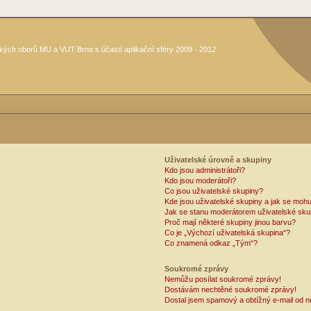
kých oborů MU a VUT Brno s účastí aplikační sféry 2009 - 2012
Uživatelské úrovně a skupiny
Kdo jsou administrátoři?
Kdo jsou moderátoři?
Co jsou uživatelské skupiny?
Kde jsou uživatelské skupiny a jak se mohu
Jak se stanu moderátorem uživatelské sku
Proč mají některé skupiny jinou barvu?
Co je „Výchozí uživatelská skupina“?
Co znamená odkaz „Tým“?
Soukromé zprávy
Nemůžu posílat soukromé zprávy!
Dostávám nechtěné soukromé zprávy!
Dostal jsem spamový a obtížný e-mail od n