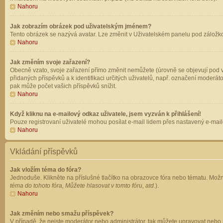
Nahoru
Jak zobrazím obrázek pod uživatelským jménem?
Tento obrázek se nazývá avatar. Lze změnit v Uživatelském panelu pod záložkou 
Nahoru
Jak změním svoje zařazení?
Obecně vzato, svoje zařazení přímo změnit nemůžete (úrovně se objevují pod v
přidaných příspěvků a k identifikaci určitých uživatelů, např. označení moderá
pak může počet vašich příspěvků snížit.
Nahoru
Když kliknu na e-mailový odkaz uživatele, jsem vyzván k přihlášení!
Pouze registrovaní uživatelé mohou posílat e-mail lidem přes nastavený e-mailo
Nahoru
Vkládání příspěvků
Jak vložím téma do fóra?
Jednoduše. Klikněte na příslušné tlačítko na obrazovce fóra nebo tématu. Možn
téma do tohoto fóra, Můžete hlasovat v tomto fóru, atd.
).
Nahoru
Jak změním nebo smažu příspěvek?
V případě, že nejste moderátor nebo administrátor, tak můžete upravovat nebo 