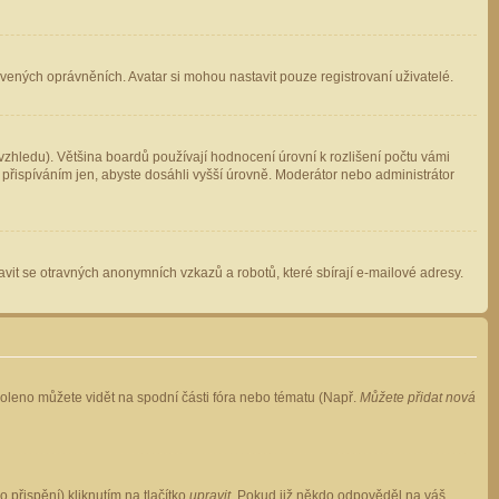
avených oprávněních. Avatar si mohou nastavit pouze registrovaní uživatelé.
zhledu). Většina boardů používají hodnocení úrovní k rozlišení počtu vámi
 přispíváním jen, abyste dosáhli vyšší úrovně. Moderátor nebo administrátor
vit se otravných anonymních vzkazů a robotů, které sbírají e-mailové adresy.
voleno můžete vidět na spodní části fóra nebo tématu (Např.
Můžete přidat nová
přispění) kliknutím na tlačítko
upravit
. Pokud již někdo odpověděl na váš