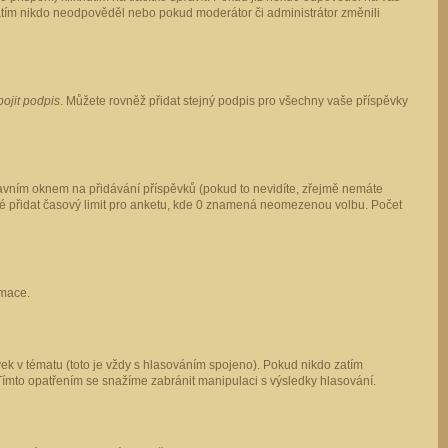
 zatím nikdo neodpověděl nebo pokud moderátor či administrátor změnili
pojit podpis
. Můžete rovněž přidat stejný podpis pro všechny vaše příspěvky
vním oknem na přidávání příspěvků (pokud to nevidíte, zřejmě nemáte
ké přidat časový limit pro anketu, kde 0 znamená neomezenou volbu. Počet
rmace.
ek v tématu (toto je vždy s hlasováním spojeno). Pokud nikdo zatím
Tímto opatřením se snažíme zabránit manipulaci s výsledky hlasování.