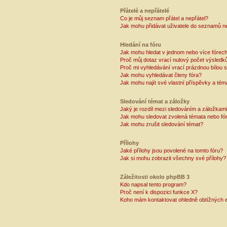
Přátelé a nepřátelé
Co je můj seznam přátel a nepřátel?
Jak mohu přidávat uživatele do seznamů ne
Hledání na fóru
Jak mohu hledat v jednom nebo více fórec
Proč můj dotaz vrací nulový počet výsledk
Proč mi vyhledávání vrací prázdnou bílou s
Jak mohu vyhledávat členy fóra?
Jak mohu najít své vlastní příspěvky a tém
Sledování témat a záložky
Jaký je rozdíl mezi sledováním a záložkam
Jak mohu sledovat zvolená témata nebo fó
Jak mohu zrušit sledování témat?
Přílohy
Jaké přílohy jsou povolené na tomto fóru?
Jak si mohu zobrazit všechny své přílohy?
Záležitosti okolo phpBB 3
Kdo napsal tento program?
Proč není k dispozici funkce X?
Koho mám kontaktovat ohledně obtížných e-