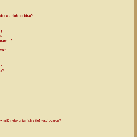
bo je z nich odebírat?
h?
ů?
tránku!?
ata?
i?
ra?
mailů nebo právních záležitostí boardu?