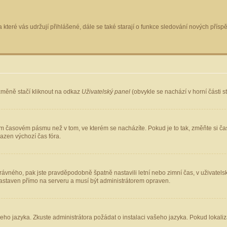
 které vás udržují přihlášené, dále se také starají o funkce sledování nových pří
změně stačí kliknout na odkaz
Uživatelský panel
(obvykle se nachází v horní části 
ém časovém pásmu než v tom, ve kterém se nacházíte. Pokud je to tak, změňte si ča
azen výchozí čas fóra.
ho správného, pak jste pravděpodobně špatně nastavili letní nebo zimní čas, v uživ
staven přímo na serveru a musí být administrátorem opraven.
šeho jazyka. Zkuste administrátora požádat o instalaci vašeho jazyka. Pokud lokaliz