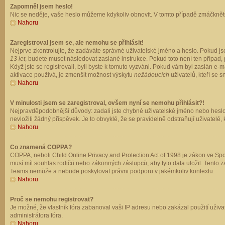
Zapomněl jsem heslo!
Nic se neděje, vaše heslo můžeme kdykoliv obnovit. V tomto případě zmáčkněte
Nahoru
Zaregistroval jsem se, ale nemohu se přihlásit!
Nejprve zkontrolujte, že zadáváte správné uživatelské jméno a heslo. Pokud js
13 let
, budete muset následovat zaslané instrukce. Pokud toto není ten případ, 
Když jste se registrovali, byli byste k tomuto vyzváni. Pokud vám byl zaslán e
aktivace používá, je zmenšit možnost výskytu
nežádoucích
uživatelů, kteří se s
Nahoru
V minulosti jsem se zaregistroval, ovšem nyní se nemohu přihlásit?!
Nejpravděpodobnější důvody: zadali jste chybné uživatelské jméno nebo heslo (z
nevložili žádný příspěvek. Je to obvyklé, že se pravidelně odstraňují uživatelé,
Nahoru
Co znamená COPPA?
COPPA, neboli Child Online Privacy and Protection Act of 1998 je zákon ve Spoj
musí mít souhlas rodičů nebo zákonných zástupců, aby tyto data uložil. Tento zá
Teams nemůže a nebude poskytovat právni podporu v jakémkoliv kontextu.
Nahoru
Proč se nemohu registrovat?
Je možné, že vlastník fóra zabanoval vaši IP adresu nebo zakázal použití uživat
administrátora fóra.
Nahoru