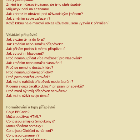
Změnil jsem časové pásmo, ale je to stále špatně!
Můj jazyk není na seznamu!
Jak zobrazím obrázek pod uživatelským jménem?
Jak změním svoje zařazení?
Když kliknu na e-mailový odkaz uživatele, jsem vyzván k přihlášení!
Vkládání příspěvků
Jak vložím téma do fóra?
Jak změním nebo smažu příspěvek?
Jak přidám podpis k mému příspěvku?
Jak vytvořím hlasování?
Proč nemohu přidat více možností pro hlasování?
Jak změním nebo smažu hlasování?
Proč se nemohu dostat k fóru?
Proč nemohu přidávat přílohy?
Proč jsem obdržel varování?
Jak mohu nahlásit příspěvek moderátorům?
K čemu slouží tlačítko „Uložit“ při psaní příspěvků?
Proč musí být můj příspěvek schválen?
Jak mohu oživit svoje téma?
Formátování a typy příspěvků
Co je BBCode?
Můžu používat HTML?
Co to jsou smajlíci (emotikony)?
Mohu přidávat obrázky?
Co to jsou Globální oznámení?
Co to jsou oznámení?