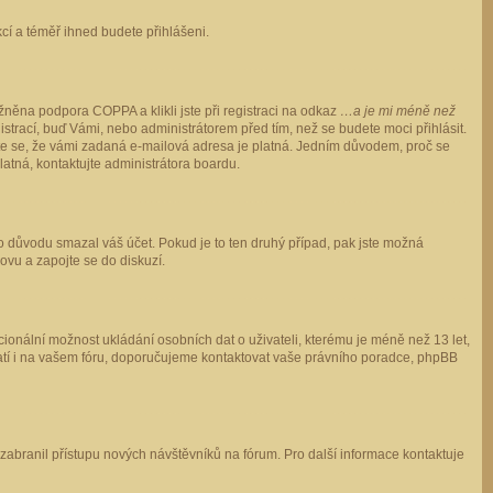
ukcí a téměř ihned budete přihlášeni.
něna podpora COPPA a klikli jste při registraci na odkaz
…a je mi méně než
istrací, buď Vámi, nebo administrátorem před tím, než se budete moci přihlásit.
stěte se, že vámi zadaná e-mailová adresa je platná. Jedním důvodem, proč se
 platná, kontaktujte administrátora boardu.
ho důvodu smazal váš účet. Pokud je to ten druhý případ, pak jste možná
novu a zapojte se do diskuzí.
cionální možnost ukládání osobních dat o uživateli, kterému je méně než 13 let,
o platí i na vašem fóru, doporučujeme kontaktovat vaše právního poradce, phpBB
y zabranil přístupu nových návštěvníků na fórum. Pro další informace kontaktuje