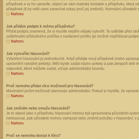
příspěvek a vy ho upravíte, objeví se vám malinký dodatek u příspěvku, který u
příspěvek (ti by měli sami zanechat vzkaz proč jej změnili). Normální uživate
Nahoru
Jak přidám podpis k mému příspěvku?
Přidat podpis znamená, že si musíte nejdřív nějaký vytvořit. To uděláte přes st
zaškrtnutím příslušného políčka v nastavení profilu (je možné nepřidávat podp
Nahoru
Jak vytvořím hlasování?
Vytvoření hlasování je jednoduché. Když přidáte nový příspěvek (nebo upravuje
oprávnění vytvářet ankety). Měli byste zadat název ankety a pak alespoň dvě 
odpovědí, které můžete zadat, určuje administrátor boardu.
Nahoru
Proč nemohu přidat více možností pro hlasování?
Maximální počet možností stanovuje administrátor. Pokud si myslíte, že opravdu
Nahoru
Jak změním nebo smažu hlasování?
Je to stejné jako s příspěvky, hlasování mohou být upravována původním autor
nehlasoval, pak uživatelé mohou vymazat nebo změnit položku v hlasování, v př
Nahoru
Proč se nemohu dostat k fóru?