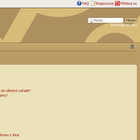
FAQ
Registrovat
Přihlásit se
Pokročilé hledání
 do některé zařadit?
piny?
ěkoho z fóra!