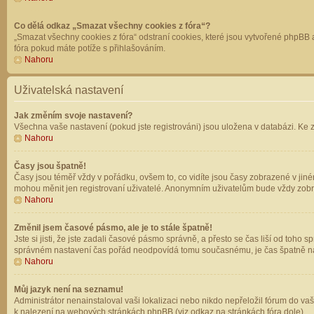
Co dělá odkaz „Smazat všechny cookies z fóra“?
„Smazat všechny cookies z fóra“ odstraní cookies, které jsou vytvořené phpBB a
fóra pokud máte potíže s přihlašováním.
Nahoru
Uživatelská nastavení
Jak změním svoje nastavení?
Všechna vaše nastavení (pokud jste registrováni) jsou uložena v databázi. Ke 
Nahoru
Časy jsou špatně!
Časy jsou téměř vždy v pořádku, ovšem to, co vidíte jsou časy zobrazené v jin
mohou měnit jen registrovaní uživatelé. Anonymním uživatelům bude vždy zobr
Nahoru
Změnil jsem časové pásmo, ale je to stále špatně!
Jste si jisti, že jste zadali časové pásmo správně, a přesto se čas liší od to
správném nastavení čas pořád neodpovídá tomu současnému, je čas špatně na
Nahoru
Můj jazyk není na seznamu!
Administrátor nenainstaloval vaši lokalizaci nebo nikdo nepřeložil fórum do va
k nalezení na webových stránkách phpBB (viz odkaz na stránkách fóra dole).