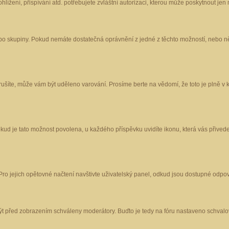
ížení, přispívání atd. potřebujete zvláštní autorizaci, kterou může poskytnout jen m
nebo skupiny. Pokud nemáte dostatečná oprávnění z jedné z těchto možností, nebo ně
porušíte, může vám být uděleno varování. Prosíme berte na vědomí, že toto je plně
okud je tato možnost povolena, u každého příspěvku uvidíte ikonu, která vás přived
o jejich opětovné načtení navštivte uživatelský panel, odkud jsou dostupné odpoví
být před zobrazením schváleny moderátory. Buďto je tedy na fóru nastaveno schvalov