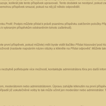
kazuje, kolikrát jste tento příspěvek upravovali. Tento dodatek se neobjeví, pokud
lé nemohou příspěvek smazat, pokud na něj již někdo odpověděl.
ránku
Profil
. Podpis můžete přidat k právě psanému příspěvku zatržením položky
Při
is k vybraným příspěvkům odstraněním tohoto zaškrtnutí).
te první příspěvek, pokud můžete) měli byste vidět tlačítko
Přidat hlasování
pod hla
možnosti (nastavte napsáním název otázky a klikněte na
Přidat odpověď
. Můžete ta
 nezbytně potřebujete více možností, kontaktujte administrátora fóra pro další info
em, moderátorem nebo administrátorem. Úpravu zahájíte kliknutím na první příspěv
ípadě již uskutečněné volby to tak může učinit jen moderátor nebo administrátor. 