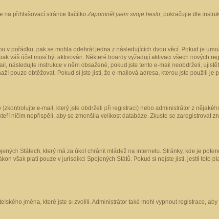
 na přihlašovací stránce tlačítko
Zapomněl jsem svoje heslo
, pokračujte dle instr
ou v pořádku, pak se mohla odehrát jedna z následujících dvou věcí. Pokud je umož
pak váš účet musí být aktivován. Některé boardy vyžadují aktivaci všech nových reg
-mail, následujte instrukce v něm obsažené, pokud jste tento e-mail neobdrželi, uji
naží pouze obtěžovat. Pokud si jste jisti, že e-mailová adresa, kterou jste použili je
kontrolujte e-mail, který jste obdrželi při registraci) nebo administrátor z nějaké
 kteří ničím nepřispěli, aby se zmenšila velikost databáze. Zkuste se zaregistrovat z
ených Státech, který má za úkol chránit mládež na internetu. Stránky, kde je poten
kon však platí pouze v jurisdikci Spojených Států. Pokud si nejste jisti, jestli tot
elského jména, které jste si zvolili. Administrátor také mohl vypnout registrace, ab