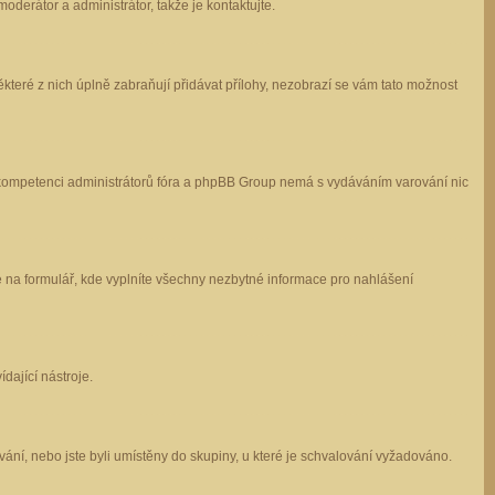
oderátor a administrátor, takže je kontaktujte.
které z nich úplně zabraňují přidávat přílohy, nezobrazí se vám tato možnost
 v kompetenci administrátorů fóra a phpBB Group nemá s vydáváním varování nic
e na formulář, kde vyplníte všechny nezbytné informace pro nahlášení
dající nástroje.
ání, nebo jste byli umístěny do skupiny, u které je schvalování vyžadováno.