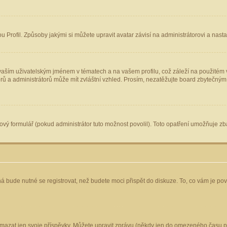
Profil. Způsoby jakými si můžete upravit avatar závisí na administrátorovi a nast
aším uživatelským jménem v tématech a na vašem profilu, což záleží na použitém v
torů a administrátorů může mít zvláštní vzhled. Prosím, nezatěžujte board zbytečným
vý formulář (pokud administrátor tuto možnost povolil). Toto opatření umožňuje zba
á bude nutné se registrovat, než budete moci přispět do diskuze. To, co vám je po
mazat jen svoje příspěvky. Můžete upravit zprávu (někdy jen do omezeného času po 