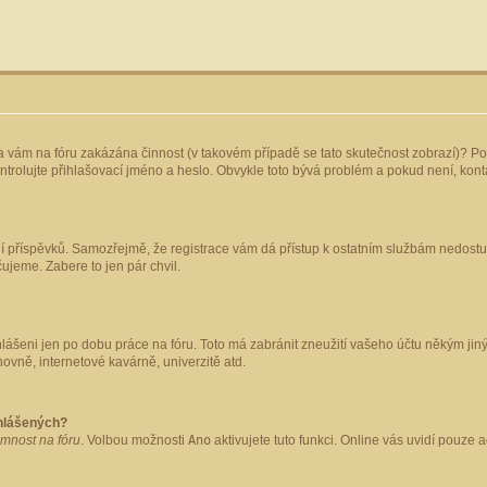
yla vám na fóru zakázána činnost (v takovém případě se tato skutečnost zobrazí)? Po
 zkontrolujte přihlašovací jméno a heslo. Obvykle toto bývá problém a pokud není, ko
ládání příspěvků. Samozřejmě, že registrace vám dá přístup k ostatním službám nedo
čujeme. Zabere to jen pár chvil.
hlášeni jen po dobu práce na fóru. Toto má zabránit zneužití vašeho účtu někým jiným.
ovně, internetové kavárně, univerzitě atd.
ihlášených?
omnost na fóru
. Volbou možnosti
Ano
aktivujete tuto funkci. Online vás uvidí pouze 