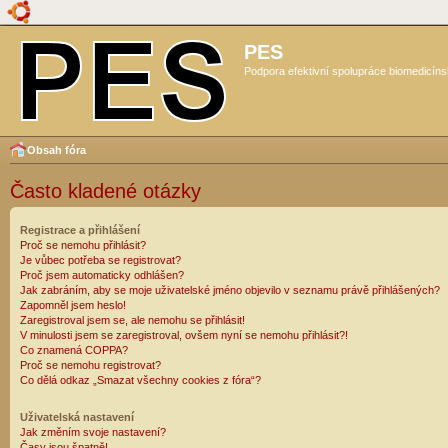
PES
Podpora efektivní spolupráce biomedicíns
Obsah fóra
Často kladené otázky
Registrace a přihlášení
Proč se nemohu přihlásit?
Je vůbec potřeba se registrovat?
Proč jsem automaticky odhlášen?
Jak zabráním, aby se moje uživatelské jméno objevilo v seznamu právě přihlášených?
Zapomněl jsem heslo!
Zaregistroval jsem se, ale nemohu se přihlásit!
V minulosti jsem se zaregistroval, ovšem nyní se nemohu přihlásit?!
Co znamená COPPA?
Proč se nemohu registrovat?
Co dělá odkaz „Smazat všechny cookies z fóra“?
Uživatelská nastavení
Jak změním svoje nastavení?
Časy jsou špatně!