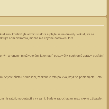
kud ano, kontaktujte administrátora a ptejte se na důvody. Pokud jste se
ntaktujte administrátora, možná má chybné nastavení fóra.
stupným anonymním uživatelům, jako např. postavičky, soukromé zprávy, posílání
 Abyste zůstali přihlášeni, zaškrtněte toto políčko, když se přihlašujete. Toto
administrátoři, moderátoři a vy sami. Budete započítáváni mezi skryté uživatele.