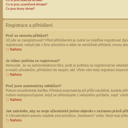
Co to jsou důležitá témata?
Co to jsou uzamčená témata?
Co jsou ikony témat?
Registrace a přihlášení
Proč se nemohu přihlásit?
Už jste se zaregistrovali? Před přihlášením je nutné se nejdříve registrovat. B
registrovali, nebyli jste z fóra vyloučeni a stále se nemůžete přihlásit, znovu
Nahoru
Je vůbec potřeba se registrovat?
Nemusíte. Je na administrátorovi fóra, jestli je potřeba se registrovat ke vk
e-mailů uživatelům, přihlášení do skupin, atd. Vřele vám tedy registraci doporu
Nahoru
Proč jsem automaticky odhlášen?
Pokud nezaškrtnete tlačítko
Přihlásit automaticky při příští návštěvě
, budete při
ovšem nedoporučujeme, když se přihlašujete z veřejného počítače, např. v knih
Nahoru
Jak zabráním, aby se moje uživatelské jméno objevilo v seznamu právě př
V Uživatelském panelu najdete pod položkou „Nastavení“ volbu
Skrýt moji přít
Nahoru