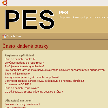
PES
Podpora efektivní spolupráce biomedicíns
Obsah fóra
Často kladené otázky
Registrace a přihlášení
Proč se nemohu přihlásit?
Je vůbec potřeba se registrovat?
Proč jsem automaticky odhlášen?
Jak zabráním, aby se moje uživatelské jméno objevilo v seznamu právě přihlášených?
Zapomněl jsem heslo!
Zaregistroval jsem se, ale nemohu se přihlásit!
V minulosti jsem se zaregistroval, ovšem nyní se nemohu přihlásit?!
Co znamená COPPA?
Proč se nemohu registrovat?
Co dělá odkaz „Smazat všechny cookies z fóra“?
Uživatelská nastavení
Jak změním svoje nastavení?
Časy jsou špatně!