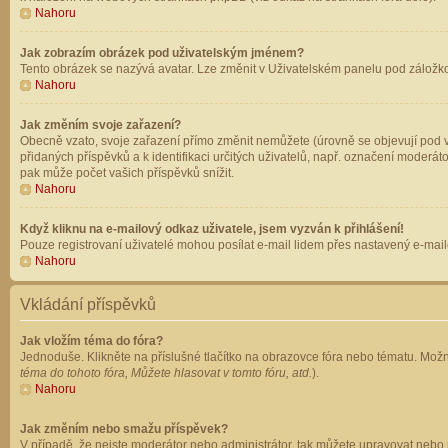
Nahoru
Jak zobrazím obrázek pod uživatelským jménem?
Tento obrázek se nazývá avatar. Lze změnit v Uživatelském panelu pod záložkou 
Nahoru
Jak změním svoje zařazení?
Obecně vzato, svoje zařazení přímo změnit nemůžete (úrovně se objevují pod v
přidaných příspěvků a k identifikaci určitých uživatelů, např. označení moderá
pak může počet vašich příspěvků snížit.
Nahoru
Když kliknu na e-mailový odkaz uživatele, jsem vyzván k přihlášení!
Pouze registrovaní uživatelé mohou posílat e-mail lidem přes nastavený e-mailo
Nahoru
Vkládání příspěvků
Jak vložím téma do fóra?
Jednoduše. Klikněte na příslušné tlačítko na obrazovce fóra nebo tématu. Možn
téma do tohoto fóra, Můžete hlasovat v tomto fóru, atd.
).
Nahoru
Jak změním nebo smažu příspěvek?
V případě, že nejste moderátor nebo administrátor, tak můžete upravovat nebo 