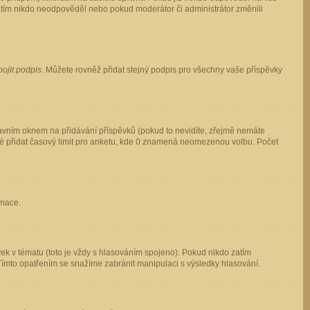
 zatím nikdo neodpověděl nebo pokud moderátor či administrátor změnili
pojit podpis
. Můžete rovněž přidat stejný podpis pro všechny vaše příspěvky
vním oknem na přidávání příspěvků (pokud to nevidíte, zřejmě nemáte
ké přidat časový limit pro anketu, kde 0 znamená neomezenou volbu. Počet
rmace.
ek v tématu (toto je vždy s hlasováním spojeno). Pokud nikdo zatím
Tímto opatřením se snažíme zabránit manipulaci s výsledky hlasování.