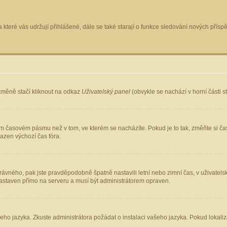
 které vás udržují přihlášené, dále se také starají o funkce sledování nových pří
změně stačí kliknout na odkaz
Uživatelský panel
(obvykle se nachází v horní části 
ém časovém pásmu než v tom, ve kterém se nacházíte. Pokud je to tak, změňte si ča
azen výchozí čas fóra.
ho správného, pak jste pravděpodobně špatně nastavili letní nebo zimní čas, v uživ
staven přímo na serveru a musí být administrátorem opraven.
šeho jazyka. Zkuste administrátora požádat o instalaci vašeho jazyka. Pokud lokaliz