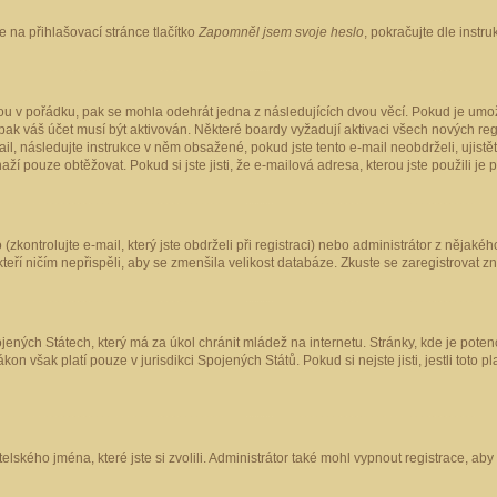
 na přihlašovací stránce tlačítko
Zapomněl jsem svoje heslo
, pokračujte dle instr
ou v pořádku, pak se mohla odehrát jedna z následujících dvou věcí. Pokud je umož
pak váš účet musí být aktivován. Některé boardy vyžadují aktivaci všech nových reg
-mail, následujte instrukce v něm obsažené, pokud jste tento e-mail neobdrželi, uji
naží pouze obtěžovat. Pokud si jste jisti, že e-mailová adresa, kterou jste použili je
kontrolujte e-mail, který jste obdrželi při registraci) nebo administrátor z nějaké
 kteří ničím nepřispěli, aby se zmenšila velikost databáze. Zkuste se zaregistrovat z
ených Státech, který má za úkol chránit mládež na internetu. Stránky, kde je poten
kon však platí pouze v jurisdikci Spojených Států. Pokud si nejste jisti, jestli tot
elského jména, které jste si zvolili. Administrátor také mohl vypnout registrace, ab