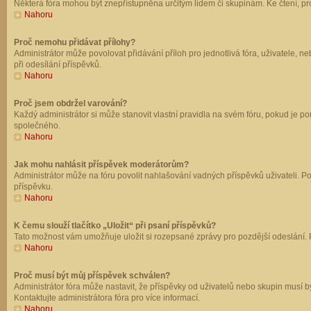
Některá fóra mohou být znepřístupněna určitým lidem či skupinám. Ke čtení, prohl
Nahoru
Proč nemohu přidávat přílohy?
Administrátor může povolovat přidávání příloh pro jednotlivá fóra, uživatele, 
při odesílání příspěvků.
Nahoru
Proč jsem obdržel varování?
Každý administrátor si může stanovit vlastní pravidla na svém fóru, pokud je 
společného.
Nahoru
Jak mohu nahlásit příspěvek moderátorům?
Administrátor může na fóru povolit nahlašování vadných příspěvků uživateli. P
příspěvku.
Nahoru
K čemu slouží tlačítko „Uložit“ při psaní příspěvků?
Tato možnost vám umožňuje uložit si rozepsané zprávy pro pozdější odeslání. Pr
Nahoru
Proč musí být můj příspěvek schválen?
Administrátor fóra může nastavit, že příspěvky od uživatelů nebo skupin musí 
Kontaktujte administrátora fóra pro více informací.
Nahoru