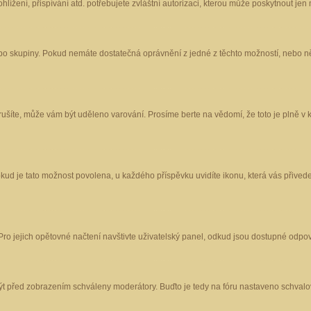
ížení, přispívání atd. potřebujete zvláštní autorizaci, kterou může poskytnout jen m
nebo skupiny. Pokud nemáte dostatečná oprávnění z jedné z těchto možností, nebo ně
porušíte, může vám být uděleno varování. Prosíme berte na vědomí, že toto je plně
okud je tato možnost povolena, u každého příspěvku uvidíte ikonu, která vás přived
o jejich opětovné načtení navštivte uživatelský panel, odkud jsou dostupné odpoví
být před zobrazením schváleny moderátory. Buďto je tedy na fóru nastaveno schvalov