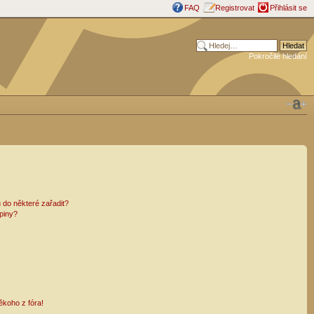
FAQ
Registrovat
Přihlásit se
Pokročilé hledání
 do některé zařadit?
piny?
ěkoho z fóra!