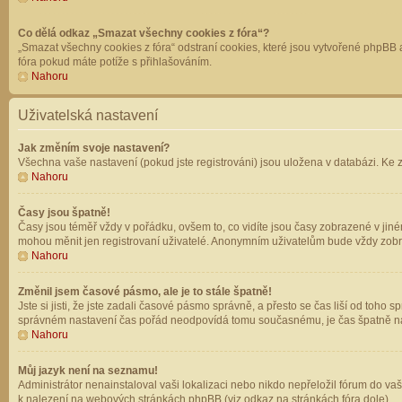
Co dělá odkaz „Smazat všechny cookies z fóra“?
„Smazat všechny cookies z fóra“ odstraní cookies, které jsou vytvořené phpBB a
fóra pokud máte potíže s přihlašováním.
Nahoru
Uživatelská nastavení
Jak změním svoje nastavení?
Všechna vaše nastavení (pokud jste registrováni) jsou uložena v databázi. Ke 
Nahoru
Časy jsou špatně!
Časy jsou téměř vždy v pořádku, ovšem to, co vidíte jsou časy zobrazené v jin
mohou měnit jen registrovaní uživatelé. Anonymním uživatelům bude vždy zobr
Nahoru
Změnil jsem časové pásmo, ale je to stále špatně!
Jste si jisti, že jste zadali časové pásmo správně, a přesto se čas liší od to
správném nastavení čas pořád neodpovídá tomu současnému, je čas špatně na
Nahoru
Můj jazyk není na seznamu!
Administrátor nenainstaloval vaši lokalizaci nebo nikdo nepřeložil fórum do va
k nalezení na webových stránkách phpBB (viz odkaz na stránkách fóra dole).