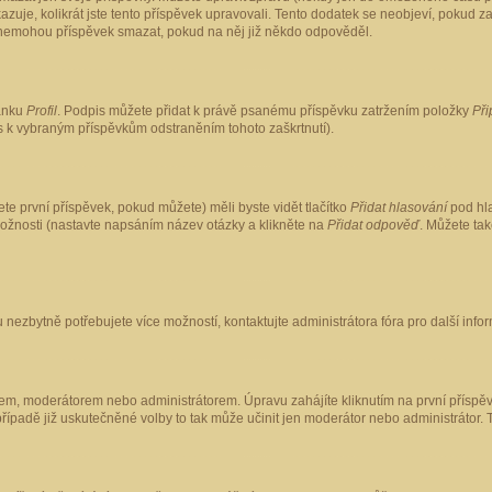
kazuje, kolikrát jste tento příspěvek upravovali. Tento dodatek se neobjeví, pokud
lé nemohou příspěvek smazat, pokud na něj již někdo odpověděl.
ránku
Profil
. Podpis můžete přidat k právě psanému příspěvku zatržením položky
Při
is k vybraným příspěvkům odstraněním tohoto zaškrtnutí).
te první příspěvek, pokud můžete) měli byste vidět tlačítko
Přidat hlasování
pod hla
možnosti (nastavte napsáním název otázky a klikněte na
Přidat odpověď
. Můžete ta
 nezbytně potřebujete více možností, kontaktujte administrátora fóra pro další info
em, moderátorem nebo administrátorem. Úpravu zahájíte kliknutím na první příspěv
ípadě již uskutečněné volby to tak může učinit jen moderátor nebo administrátor. 