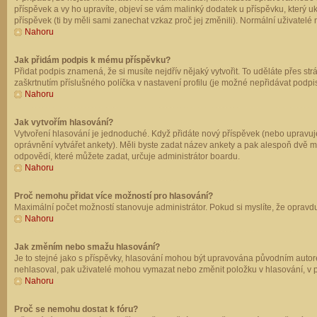
příspěvek a vy ho upravíte, objeví se vám malinký dodatek u příspěvku, který u
příspěvek (ti by měli sami zanechat vzkaz proč jej změnili). Normální uživate
Nahoru
Jak přidám podpis k mému příspěvku?
Přidat podpis znamená, že si musíte nejdřív nějaký vytvořit. To uděláte přes st
zaškrtnutím příslušného políčka v nastavení profilu (je možné nepřidávat podp
Nahoru
Jak vytvořím hlasování?
Vytvoření hlasování je jednoduché. Když přidáte nový příspěvek (nebo upravuje
oprávnění vytvářet ankety). Měli byste zadat název ankety a pak alespoň dvě 
odpovědí, které můžete zadat, určuje administrátor boardu.
Nahoru
Proč nemohu přidat více možností pro hlasování?
Maximální počet možností stanovuje administrátor. Pokud si myslíte, že opravdu
Nahoru
Jak změním nebo smažu hlasování?
Je to stejné jako s příspěvky, hlasování mohou být upravována původním autor
nehlasoval, pak uživatelé mohou vymazat nebo změnit položku v hlasování, v př
Nahoru
Proč se nemohu dostat k fóru?