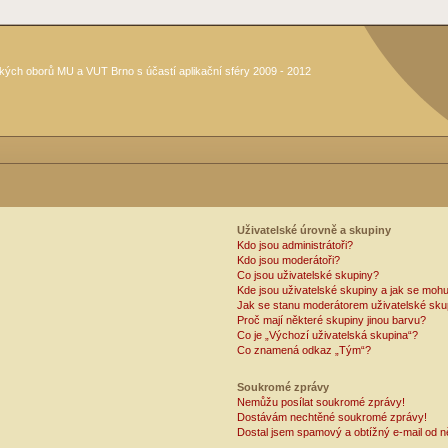
kých oborů MU a VUT Brno s účastí aplikační sféry 2009 - 2012
Uživatelské úrovně a skupiny
Kdo jsou administrátoři?
Kdo jsou moderátoři?
Co jsou uživatelské skupiny?
Kde jsou uživatelské skupiny a jak se mohu
Jak se stanu moderátorem uživatelské sku
Proč mají některé skupiny jinou barvu?
Co je „Výchozí uživatelská skupina“?
Co znamená odkaz „Tým“?
Soukromé zprávy
Nemůžu posílat soukromé zprávy!
Dostávám nechtěné soukromé zprávy!
Dostal jsem spamový a obtížný e-mail od n