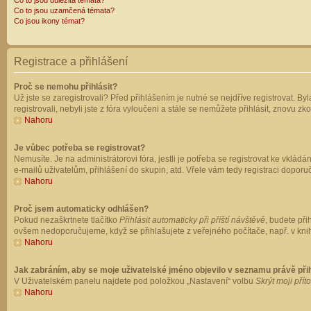
Co to jsou důležitá témata?
Co to jsou uzamčená témata?
Co jsou ikony témat?
Registrace a přihlášení
Proč se nemohu přihlásit?
Už jste se zaregistrovali? Před přihlášením je nutné se nejdříve registrovat. B
registrovali, nebyli jste z fóra vyloučeni a stále se nemůžete přihlásit, znovu
Nahoru
Je vůbec potřeba se registrovat?
Nemusíte. Je na administrátorovi fóra, jestli je potřeba se registrovat ke vk
e-mailů uživatelům, přihlášení do skupin, atd. Vřele vám tedy registraci doporu
Nahoru
Proč jsem automaticky odhlášen?
Pokud nezaškrtnete tlačítko
Přihlásit automaticky při příští návštěvě
, budete při
ovšem nedoporučujeme, když se přihlašujete z veřejného počítače, např. v knih
Nahoru
Jak zabráním, aby se moje uživatelské jméno objevilo v seznamu právě př
V Uživatelském panelu najdete pod položkou „Nastavení“ volbu
Skrýt moji přít
Nahoru