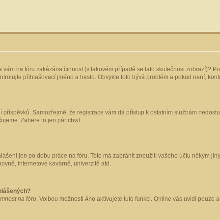
yla vám na fóru zakázána činnost (v takovém případě se tato skutečnost zobrazí)? Po
 zkontrolujte přihlašovací jméno a heslo. Obvykle toto bývá problém a pokud není, ko
ládání příspěvků. Samozřejmě, že registrace vám dá přístup k ostatním službám nedo
čujeme. Zabere to jen pár chvil.
hlášeni jen po dobu práce na fóru. Toto má zabránit zneužití vašeho účtu někým jiným.
ovně, internetové kavárně, univerzitě atd.
ihlášených?
omnost na fóru
. Volbou možnosti
Ano
aktivujete tuto funkci. Online vás uvidí pouze 