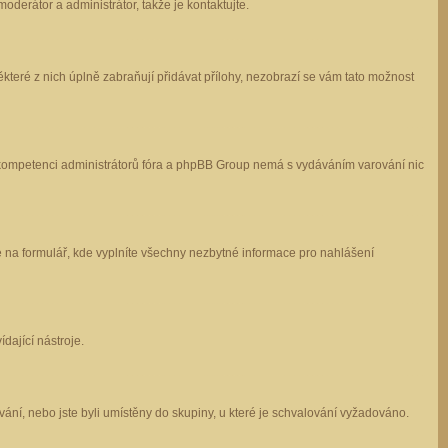
oderátor a administrátor, takže je kontaktujte.
které z nich úplně zabraňují přidávat přílohy, nezobrazí se vám tato možnost
 v kompetenci administrátorů fóra a phpBB Group nemá s vydáváním varování nic
e na formulář, kde vyplníte všechny nezbytné informace pro nahlášení
dající nástroje.
ání, nebo jste byli umístěny do skupiny, u které je schvalování vyžadováno.