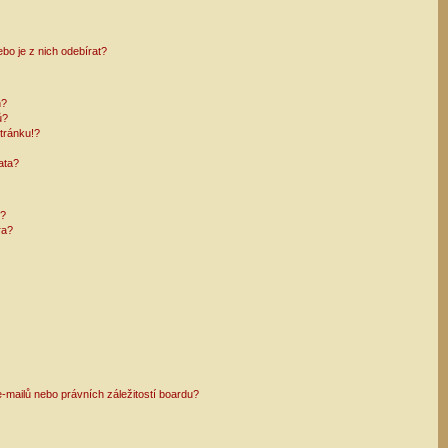
bo je z nich odebírat?
h?
ů?
tránku!?
ata?
i?
ra?
mailů nebo právních záležitostí boardu?