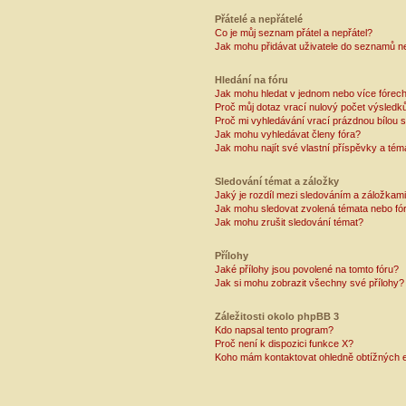
Přátelé a nepřátelé
Co je můj seznam přátel a nepřátel?
Jak mohu přidávat uživatele do seznamů ne
Hledání na fóru
Jak mohu hledat v jednom nebo více fórec
Proč můj dotaz vrací nulový počet výsledk
Proč mi vyhledávání vrací prázdnou bílou s
Jak mohu vyhledávat členy fóra?
Jak mohu najít své vlastní příspěvky a tém
Sledování témat a záložky
Jaký je rozdíl mezi sledováním a záložkam
Jak mohu sledovat zvolená témata nebo fó
Jak mohu zrušit sledování témat?
Přílohy
Jaké přílohy jsou povolené na tomto fóru?
Jak si mohu zobrazit všechny své přílohy?
Záležitosti okolo phpBB 3
Kdo napsal tento program?
Proč není k dispozici funkce X?
Koho mám kontaktovat ohledně obtížných e-