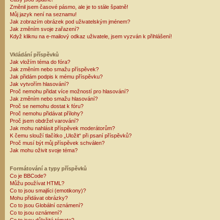
Změnil jsem časové pásmo, ale je to stále špatně!
Můj jazyk není na seznamu!
Jak zobrazím obrázek pod uživatelským jménem?
Jak změním svoje zařazení?
Když kliknu na e-mailový odkaz uživatele, jsem vyzván k přihlášení!
Vkládání příspěvků
Jak vložím téma do fóra?
Jak změním nebo smažu příspěvek?
Jak přidám podpis k mému příspěvku?
Jak vytvořím hlasování?
Proč nemohu přidat více možností pro hlasování?
Jak změním nebo smažu hlasování?
Proč se nemohu dostat k fóru?
Proč nemohu přidávat přílohy?
Proč jsem obdržel varování?
Jak mohu nahlásit příspěvek moderátorům?
K čemu slouží tlačítko „Uložit“ při psaní příspěvků?
Proč musí být můj příspěvek schválen?
Jak mohu oživit svoje téma?
Formátování a typy příspěvků
Co je BBCode?
Můžu používat HTML?
Co to jsou smajlíci (emotikony)?
Mohu přidávat obrázky?
Co to jsou Globální oznámení?
Co to jsou oznámení?