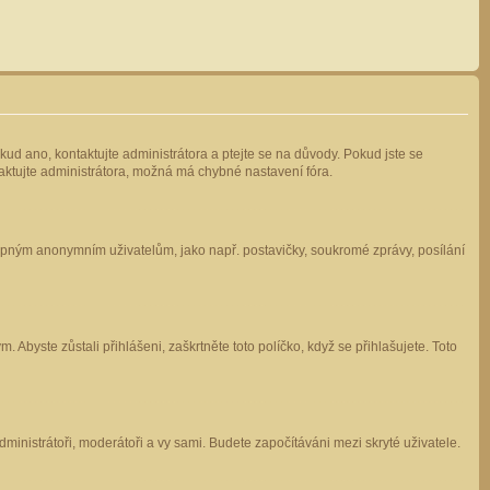
kud ano, kontaktujte administrátora a ptejte se na důvody. Pokud jste se
ntaktujte administrátora, možná má chybné nastavení fóra.
stupným anonymním uživatelům, jako např. postavičky, soukromé zprávy, posílání
 Abyste zůstali přihlášeni, zaškrtněte toto políčko, když se přihlašujete. Toto
administrátoři, moderátoři a vy sami. Budete započítáváni mezi skryté uživatele.