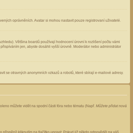
avených oprávněních. Avatar si mohou nastavit pouze registrovaní uživatelé.
zhledu). Většina boardů používají hodnocení úrovní k rozlišení počtu vámi
 přispíváním jen, abyste dosáhli vyšší úrovně. Moderátor nebo administrátor
vit se otravných anonymních vzkazů a robotů, které sbírají e-mailové adresy.
voleno můžete vidět na spodní části fóra nebo tématu (Např.
Můžete přidat nová
přispění) kliknutím na tlačítko
upravit
. Pokud již někdo odpověděl na váš