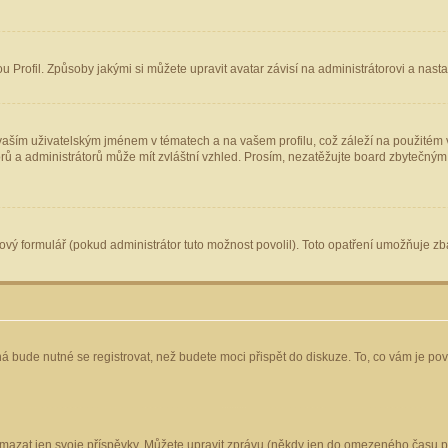
Profil. Způsoby jakými si můžete upravit avatar závisí na administrátorovi a nast
aším uživatelským jménem v tématech a na vašem profilu, což záleží na použitém v
torů a administrátorů může mít zvláštní vzhled. Prosím, nezatěžujte board zbytečným
vý formulář (pokud administrátor tuto možnost povolil). Toto opatření umožňuje zba
á bude nutné se registrovat, než budete moci přispět do diskuze. To, co vám je po
mazat jen svoje příspěvky. Můžete upravit zprávu (někdy jen do omezeného času po 