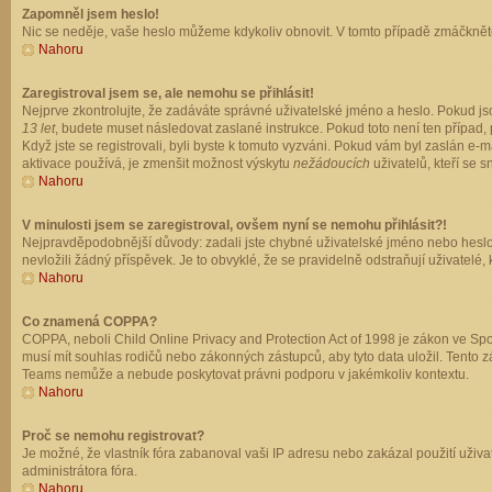
Zapomněl jsem heslo!
Nic se neděje, vaše heslo můžeme kdykoliv obnovit. V tomto případě zmáčkněte
Nahoru
Zaregistroval jsem se, ale nemohu se přihlásit!
Nejprve zkontrolujte, že zadáváte správné uživatelské jméno a heslo. Pokud js
13 let
, budete muset následovat zaslané instrukce. Pokud toto není ten případ, 
Když jste se registrovali, byli byste k tomuto vyzváni. Pokud vám byl zaslán e
aktivace používá, je zmenšit možnost výskytu
nežádoucích
uživatelů, kteří se s
Nahoru
V minulosti jsem se zaregistroval, ovšem nyní se nemohu přihlásit?!
Nejpravděpodobnější důvody: zadali jste chybné uživatelské jméno nebo heslo (z
nevložili žádný příspěvek. Je to obvyklé, že se pravidelně odstraňují uživatelé,
Nahoru
Co znamená COPPA?
COPPA, neboli Child Online Privacy and Protection Act of 1998 je zákon ve Spoj
musí mít souhlas rodičů nebo zákonných zástupců, aby tyto data uložil. Tento zá
Teams nemůže a nebude poskytovat právni podporu v jakémkoliv kontextu.
Nahoru
Proč se nemohu registrovat?
Je možné, že vlastník fóra zabanoval vaši IP adresu nebo zakázal použití uživat
administrátora fóra.
Nahoru