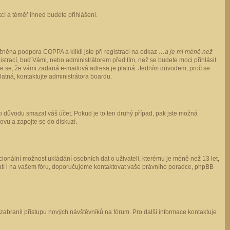
ukcí a téměř ihned budete přihlášeni.
něna podpora COPPA a klikli jste při registraci na odkaz
…a je mi méně než
istrací, buď Vámi, nebo administrátorem před tím, než se budete moci přihlásit.
stěte se, že vámi zadaná e-mailová adresa je platná. Jedním důvodem, proč se
 platná, kontaktujte administrátora boardu.
ho důvodu smazal váš účet. Pokud je to ten druhý případ, pak jste možná
novu a zapojte se do diskuzí.
cionální možnost ukládání osobních dat o uživateli, kterému je méně než 13 let,
o platí i na vašem fóru, doporučujeme kontaktovat vaše právního poradce, phpBB
y zabranil přístupu nových návštěvníků na fórum. Pro další informace kontaktuje