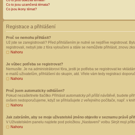
Co to jsou důležitá témata?
Co to jsou uzamčená témata?
Co jsou ikony témat?
Registrace a přihlášení
Proč se nemohu přihlásit?
Už jste se zaregistrovali? Před přihlášením je nutné se nejdříve registrovat. B
registrovali, nebyli jste z fóra vyloučeni a stále se nemůžete přihlásit, znovu
Nahoru
Je vůbec potřeba se registrovat?
Nemusíte. Je na administrátorovi fóra, jestli je potřeba se registrovat ke vk
e-mailů uživatelům, přihlášení do skupin, atd. Vřele vám tedy registraci doporu
Nahoru
Proč jsem automaticky odhlášen?
Pokud nezaškrtnete tlačítko
Přihlásit automaticky při příští návštěvě
, budete při
ovšem nedoporučujeme, když se přihlašujete z veřejného počítače, např. v knih
Nahoru
Jak zabráním, aby se moje uživatelské jméno objevilo v seznamu právě př
V Uživatelském panelu najdete pod položkou „Nastavení“ volbu
Skrýt moji přít
Nahoru