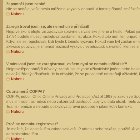
Zapomněl jsem heslo!
Nic se neděje, vaše heslo můžeme kdykoliv obnovit. V tomto případě zmáčkněte
Nahoru
Zaregistroval jsem se, ale nemohu se přihlásit!
Nejprve zkontrolujte, že zadáváte správné uživatelské jméno a heslo. Pokud js
13 let
, budete muset následovat zaslané instrukce. Pokud toto není ten případ, 
Když jste se registrovali, byli byste k tomuto vyzváni. Pokud vám byl zaslán e
aktivace používá, je zmenšit možnost výskytu
nežádoucích
uživatelů, kteří se s
Nahoru
V minulosti jsem se zaregistroval, ovšem nyní se nemohu přihlásit?!
Nejpravděpodobnější důvody: zadali jste chybné uživatelské jméno nebo heslo (z
nevložili žádný příspěvek. Je to obvyklé, že se pravidelně odstraňují uživatelé,
Nahoru
Co znamená COPPA?
COPPA, neboli Child Online Privacy and Protection Act of 1998 je zákon ve Spoj
musí mít souhlas rodičů nebo zákonných zástupců, aby tyto data uložil. Tento zá
Teams nemůže a nebude poskytovat právni podporu v jakémkoliv kontextu.
Nahoru
Proč se nemohu registrovat?
Je možné, že vlastník fóra zabanoval vaši IP adresu nebo zakázal použití uživat
administrátora fóra.
Nahoru