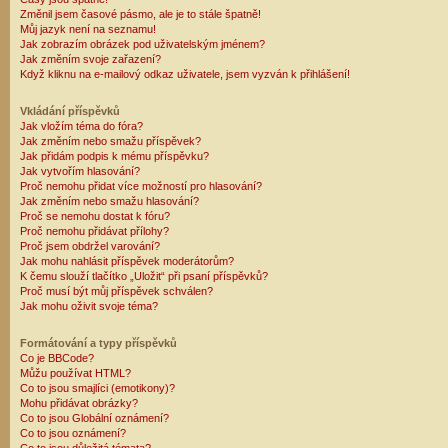
Změnil jsem časové pásmo, ale je to stále špatně!
Můj jazyk není na seznamu!
Jak zobrazím obrázek pod uživatelským jménem?
Jak změním svoje zařazení?
Když kliknu na e-mailový odkaz uživatele, jsem vyzván k přihlášení!
Vkládání příspěvků
Jak vložím téma do fóra?
Jak změním nebo smažu příspěvek?
Jak přidám podpis k mému příspěvku?
Jak vytvořím hlasování?
Proč nemohu přidat více možností pro hlasování?
Jak změním nebo smažu hlasování?
Proč se nemohu dostat k fóru?
Proč nemohu přidávat přílohy?
Proč jsem obdržel varování?
Jak mohu nahlásit příspěvek moderátorům?
K čemu slouží tlačítko „Uložit“ při psaní příspěvků?
Proč musí být můj příspěvek schválen?
Jak mohu oživit svoje téma?
Formátování a typy příspěvků
Co je BBCode?
Můžu používat HTML?
Co to jsou smajlíci (emotikony)?
Mohu přidávat obrázky?
Co to jsou Globální oznámení?
Co to jsou oznámení?