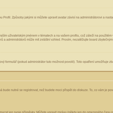
Profil. Způsoby jakými si můžete upravit avatar závisí na administrátorovi a nast
aším uživatelským jménem v tématech a na vašem profilu, což záleží na použitém v
torů a administrátorů může mít zvláštní vzhled. Prosím, nezatěžujte board zbytečným
vý formulář (pokud administrátor tuto možnost povolil). Toto opatření umožňuje zba
á bude nutné se registrovat, než budete moci přispět do diskuze. To, co vám je po
mazat jen svoje příspěvky. Můžete upravit zprávu (někdy jen do omezeného času po 