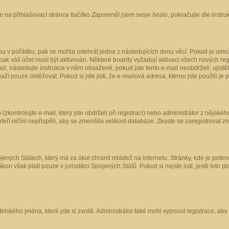
 na přihlašovací stránce tlačítko
Zapomněl jsem svoje heslo
, pokračujte dle instr
ou v pořádku, pak se mohla odehrát jedna z následujících dvou věcí. Pokud je umož
pak váš účet musí být aktivován. Některé boardy vyžadují aktivaci všech nových reg
-mail, následujte instrukce v něm obsažené, pokud jste tento e-mail neobdrželi, uji
naží pouze obtěžovat. Pokud si jste jisti, že e-mailová adresa, kterou jste použili je
kontrolujte e-mail, který jste obdrželi při registraci) nebo administrátor z nějaké
 kteří ničím nepřispěli, aby se zmenšila velikost databáze. Zkuste se zaregistrovat z
ených Státech, který má za úkol chránit mládež na internetu. Stránky, kde je poten
kon však platí pouze v jurisdikci Spojených Států. Pokud si nejste jisti, jestli tot
elského jména, které jste si zvolili. Administrátor také mohl vypnout registrace, ab