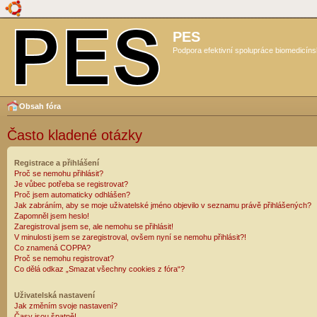
PES
Podpora efektivní spolupráce biomedicíns
Obsah fóra
Často kladené otázky
Registrace a přihlášení
Proč se nemohu přihlásit?
Je vůbec potřeba se registrovat?
Proč jsem automaticky odhlášen?
Jak zabráním, aby se moje uživatelské jméno objevilo v seznamu právě přihlášených?
Zapomněl jsem heslo!
Zaregistroval jsem se, ale nemohu se přihlásit!
V minulosti jsem se zaregistroval, ovšem nyní se nemohu přihlásit?!
Co znamená COPPA?
Proč se nemohu registrovat?
Co dělá odkaz „Smazat všechny cookies z fóra“?
Uživatelská nastavení
Jak změním svoje nastavení?
Časy jsou špatně!