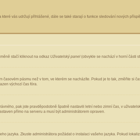
 které vás udržují přihlášené, dále se také starají o funkce sledování nových pří
změně stačí kliknout na odkaz
Uživatelský panel
(obvykle se nachází v horní části 
ém časovém pásmu než v tom, ve kterém se nacházíte. Pokud je to tak, změňte si ča
azen výchozí čas fóra.
ho správného, pak jste pravděpodobně špatně nastavili letní nebo zimní čas, v uživ
staven přímo na serveru a musí být administrátorem opraven.
šeho jazyka. Zkuste administrátora požádat o instalaci vašeho jazyka. Pokud lokaliz