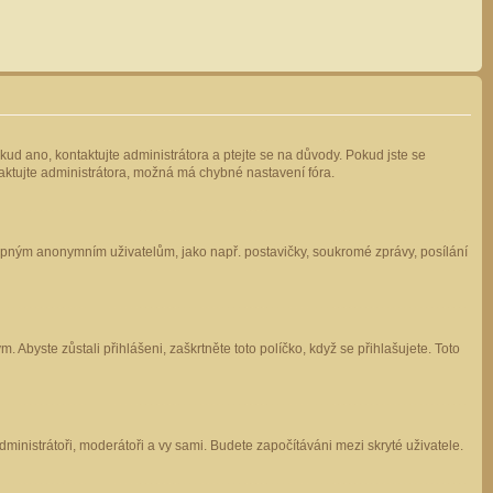
kud ano, kontaktujte administrátora a ptejte se na důvody. Pokud jste se
ntaktujte administrátora, možná má chybné nastavení fóra.
stupným anonymním uživatelům, jako např. postavičky, soukromé zprávy, posílání
 Abyste zůstali přihlášeni, zaškrtněte toto políčko, když se přihlašujete. Toto
administrátoři, moderátoři a vy sami. Budete započítáváni mezi skryté uživatele.