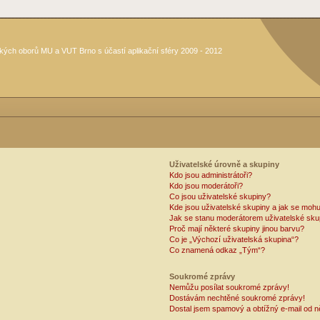
kých oborů MU a VUT Brno s účastí aplikační sféry 2009 - 2012
Uživatelské úrovně a skupiny
Kdo jsou administrátoři?
Kdo jsou moderátoři?
Co jsou uživatelské skupiny?
Kde jsou uživatelské skupiny a jak se mohu
Jak se stanu moderátorem uživatelské sku
Proč mají některé skupiny jinou barvu?
Co je „Výchozí uživatelská skupina“?
Co znamená odkaz „Tým“?
Soukromé zprávy
Nemůžu posílat soukromé zprávy!
Dostávám nechtěné soukromé zprávy!
Dostal jsem spamový a obtížný e-mail od n