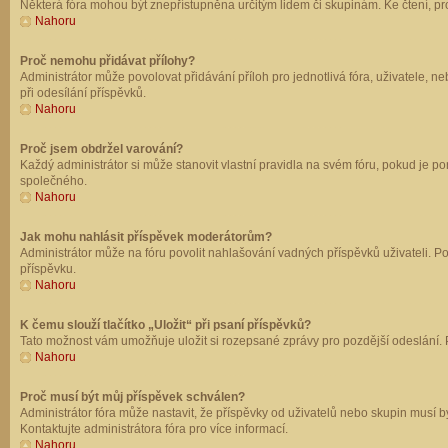
Některá fóra mohou být znepřístupněna určitým lidem či skupinám. Ke čtení, prohl
Nahoru
Proč nemohu přidávat přílohy?
Administrátor může povolovat přidávání příloh pro jednotlivá fóra, uživatele, 
při odesílání příspěvků.
Nahoru
Proč jsem obdržel varování?
Každý administrátor si může stanovit vlastní pravidla na svém fóru, pokud je 
společného.
Nahoru
Jak mohu nahlásit příspěvek moderátorům?
Administrátor může na fóru povolit nahlašování vadných příspěvků uživateli. P
příspěvku.
Nahoru
K čemu slouží tlačítko „Uložit“ při psaní příspěvků?
Tato možnost vám umožňuje uložit si rozepsané zprávy pro pozdější odeslání. Pr
Nahoru
Proč musí být můj příspěvek schválen?
Administrátor fóra může nastavit, že příspěvky od uživatelů nebo skupin musí 
Kontaktujte administrátora fóra pro více informací.
Nahoru