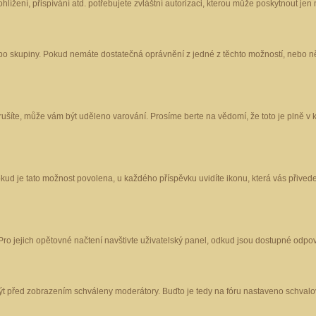
ížení, přispívání atd. potřebujete zvláštní autorizaci, kterou může poskytnout jen m
nebo skupiny. Pokud nemáte dostatečná oprávnění z jedné z těchto možností, nebo ně
porušíte, může vám být uděleno varování. Prosíme berte na vědomí, že toto je plně
okud je tato možnost povolena, u každého příspěvku uvidíte ikonu, která vás přived
o jejich opětovné načtení navštivte uživatelský panel, odkud jsou dostupné odpoví
být před zobrazením schváleny moderátory. Buďto je tedy na fóru nastaveno schvalov