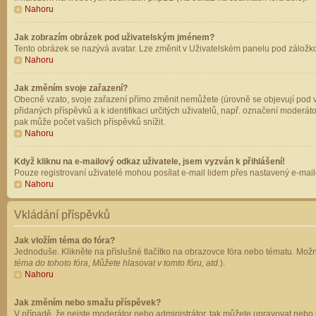
Nahoru
Jak zobrazím obrázek pod uživatelským jménem?
Tento obrázek se nazývá avatar. Lze změnit v Uživatelském panelu pod záložkou 
Nahoru
Jak změním svoje zařazení?
Obecně vzato, svoje zařazení přímo změnit nemůžete (úrovně se objevují pod v
přidaných příspěvků a k identifikaci určitých uživatelů, např. označení moderá
pak může počet vašich příspěvků snížit.
Nahoru
Když kliknu na e-mailový odkaz uživatele, jsem vyzván k přihlášení!
Pouze registrovaní uživatelé mohou posílat e-mail lidem přes nastavený e-mailo
Nahoru
Vkládání příspěvků
Jak vložím téma do fóra?
Jednoduše. Klikněte na příslušné tlačítko na obrazovce fóra nebo tématu. Možn
téma do tohoto fóra, Můžete hlasovat v tomto fóru, atd.
).
Nahoru
Jak změním nebo smažu příspěvek?
V případě, že nejste moderátor nebo administrátor, tak můžete upravovat nebo 