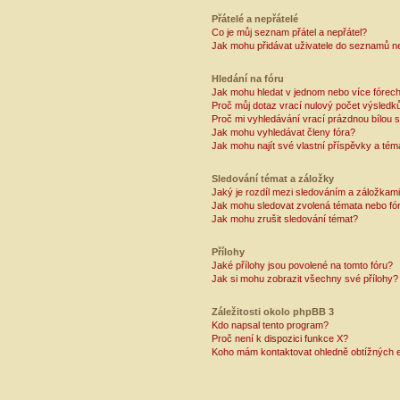
Přátelé a nepřátelé
Co je můj seznam přátel a nepřátel?
Jak mohu přidávat uživatele do seznamů ne
Hledání na fóru
Jak mohu hledat v jednom nebo více fórec
Proč můj dotaz vrací nulový počet výsledk
Proč mi vyhledávání vrací prázdnou bílou s
Jak mohu vyhledávat členy fóra?
Jak mohu najít své vlastní příspěvky a tém
Sledování témat a záložky
Jaký je rozdíl mezi sledováním a záložkam
Jak mohu sledovat zvolená témata nebo fó
Jak mohu zrušit sledování témat?
Přílohy
Jaké přílohy jsou povolené na tomto fóru?
Jak si mohu zobrazit všechny své přílohy?
Záležitosti okolo phpBB 3
Kdo napsal tento program?
Proč není k dispozici funkce X?
Koho mám kontaktovat ohledně obtížných e-