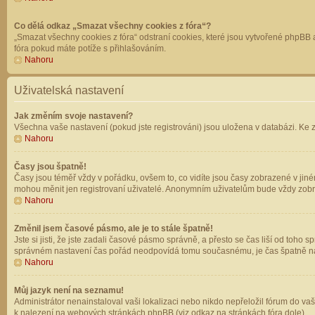
Co dělá odkaz „Smazat všechny cookies z fóra“?
„Smazat všechny cookies z fóra“ odstraní cookies, které jsou vytvořené phpBB a
fóra pokud máte potíže s přihlašováním.
Nahoru
Uživatelská nastavení
Jak změním svoje nastavení?
Všechna vaše nastavení (pokud jste registrováni) jsou uložena v databázi. Ke 
Nahoru
Časy jsou špatně!
Časy jsou téměř vždy v pořádku, ovšem to, co vidíte jsou časy zobrazené v jin
mohou měnit jen registrovaní uživatelé. Anonymním uživatelům bude vždy zobr
Nahoru
Změnil jsem časové pásmo, ale je to stále špatně!
Jste si jisti, že jste zadali časové pásmo správně, a přesto se čas liší od to
správném nastavení čas pořád neodpovídá tomu současnému, je čas špatně na
Nahoru
Můj jazyk není na seznamu!
Administrátor nenainstaloval vaši lokalizaci nebo nikdo nepřeložil fórum do va
k nalezení na webových stránkách phpBB (viz odkaz na stránkách fóra dole).