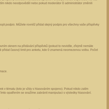
 zatím nikdo neodpověděl nebo pokud moderátor či administrátor změnili
pojit podpis
. Můžete rovněž přidat stejný podpis pro všechny vaše příspěvky
vním oknem na přidávání příspěvků (pokud to nevidíte, zřejmě nemáte
ké přidat časový limit pro anketu, kde 0 znamená neomezenou volbu. Počet
rmace.
ek v tématu (toto je vždy s hlasováním spojeno). Pokud nikdo zatím
Tímto opatřením se snažíme zabránit manipulaci s výsledky hlasování.