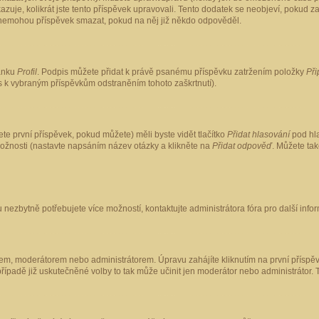
kazuje, kolikrát jste tento příspěvek upravovali. Tento dodatek se neobjeví, pokud
lé nemohou příspěvek smazat, pokud na něj již někdo odpověděl.
ránku
Profil
. Podpis můžete přidat k právě psanému příspěvku zatržením položky
Při
is k vybraným příspěvkům odstraněním tohoto zaškrtnutí).
te první příspěvek, pokud můžete) měli byste vidět tlačítko
Přidat hlasování
pod hla
možnosti (nastavte napsáním název otázky a klikněte na
Přidat odpověď
. Můžete ta
 nezbytně potřebujete více možností, kontaktujte administrátora fóra pro další info
em, moderátorem nebo administrátorem. Úpravu zahájíte kliknutím na první příspěv
ípadě již uskutečněné volby to tak může učinit jen moderátor nebo administrátor. 