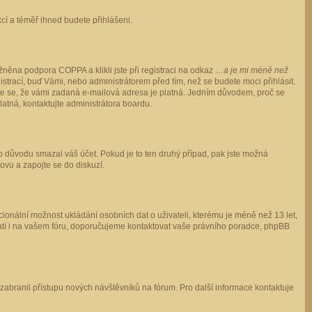
ukcí a téměř ihned budete přihlášeni.
něna podpora COPPA a klikli jste při registraci na odkaz
…a je mi méně než
istrací, buď Vámi, nebo administrátorem před tím, než se budete moci přihlásit.
stěte se, že vámi zadaná e-mailová adresa je platná. Jedním důvodem, proč se
 platná, kontaktujte administrátora boardu.
ho důvodu smazal váš účet. Pokud je to ten druhý případ, pak jste možná
novu a zapojte se do diskuzí.
cionální možnost ukládání osobních dat o uživateli, kterému je méně než 13 let,
o platí i na vašem fóru, doporučujeme kontaktovat vaše právního poradce, phpBB
y zabranil přístupu nových návštěvníků na fórum. Pro další informace kontaktuje