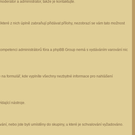
oderátor a administrátor, takže je kontaktujte.
které z nich úplně zabraňují přidávat přílohy, nezobrazí se vám tato možnost
 v kompetenci administrátorů fóra a phpBB Group nemá s vydáváním varování nic
e na formulář, kde vyplníte všechny nezbytné informace pro nahlášení
dající nástroje.
ání, nebo jste byli umístěny do skupiny, u které je schvalování vyžadováno.