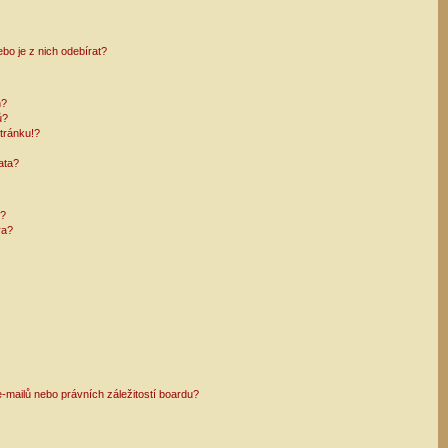
bo je z nich odebírat?
h?
ů?
tránku!?
ata?
i?
ra?
mailů nebo právních záležitostí boardu?