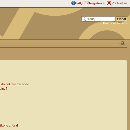
FAQ
Registrovat
Přihlásit se
Pokročilé hledání
 do některé zařadit?
piny?
ěkoho z fóra!