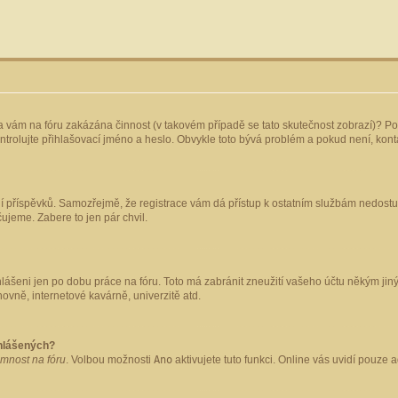
yla vám na fóru zakázána činnost (v takovém případě se tato skutečnost zobrazí)? Po
 zkontrolujte přihlašovací jméno a heslo. Obvykle toto bývá problém a pokud není, ko
ládání příspěvků. Samozřejmě, že registrace vám dá přístup k ostatním službám nedo
čujeme. Zabere to jen pár chvil.
hlášeni jen po dobu práce na fóru. Toto má zabránit zneužití vašeho účtu někým jiným.
ovně, internetové kavárně, univerzitě atd.
ihlášených?
omnost na fóru
. Volbou možnosti
Ano
aktivujete tuto funkci. Online vás uvidí pouze 