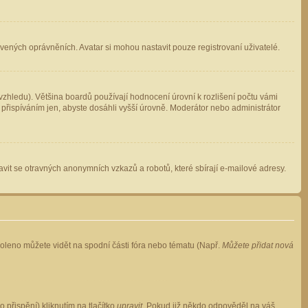
avených oprávněních. Avatar si mohou nastavit pouze registrovaní uživatelé.
zhledu). Většina boardů používají hodnocení úrovní k rozlišení počtu vámi
 přispíváním jen, abyste dosáhli vyšší úrovně. Moderátor nebo administrátor
vit se otravných anonymních vzkazů a robotů, které sbírají e-mailové adresy.
voleno můžete vidět na spodní části fóra nebo tématu (Např.
Můžete přidat nová
přispění) kliknutím na tlačítko
upravit
. Pokud již někdo odpověděl na váš