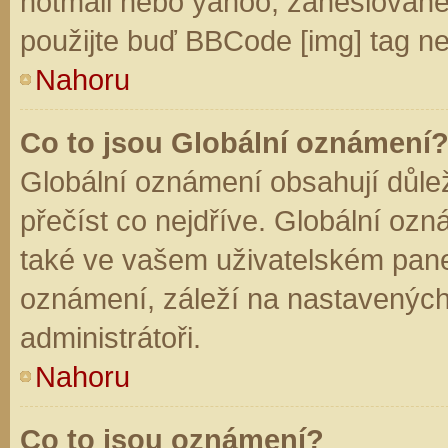
hotmail nebo yahoo, zaheslované
použijte buď BBCode [img] tag ne
Nahoru
Co to jsou Globální oznámení
Globální oznámení obsahují důleži
přečíst co nejdříve. Globální oz
také ve vašem uživatelském panelu
oznámení, záleží na nastavených
administrátoři.
Nahoru
Co to jsou oznámení?