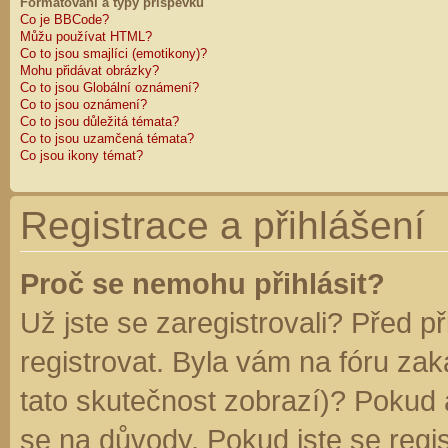
Formátování a typy příspěvků
Co je BBCode?
Můžu používat HTML?
Co to jsou smajlíci (emotikony)?
Mohu přidávat obrázky?
Co to jsou Globální oznámení?
Co to jsou oznámení?
Co to jsou důležitá témata?
Co to jsou uzamčená témata?
Co jsou ikony témat?
Registrace a přihlášení
Proč se nemohu přihlásit?
Už jste se zaregistrovali? Před p
registrovat. Byla vám na fóru za
tato skutečnost zobrazí)? Pokud a
se na důvody. Pokud jste se regist