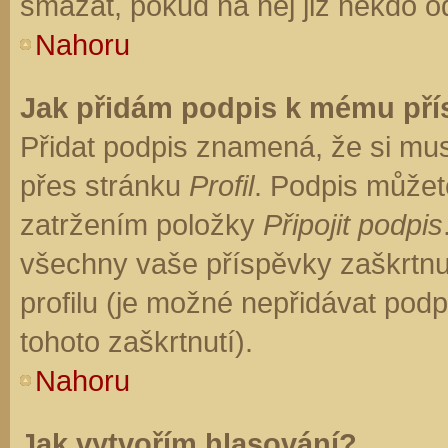
smazat, pokud na něj již někdo o
Nahoru
Jak přidám podpis k mému př
Přidat podpis znamená, že si musí
přes stránku
Profil
. Podpis můžet
zatržením položky
Připojit podpis
všechny vaše příspěvky zaškrtnu
profilu (je možné nepřidávat po
tohoto zaškrtnutí).
Nahoru
Jak vytvořím hlasování?