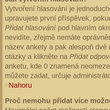
Vytvoření hlasování je jednoduch
upravujete první příspěvek, pokud
Přidat hlasování
pod hlavním okn
nevidíte, zřejmě nemáte oprávněn
název ankety a pak alespoň dvě
otázky a klikněte na
Přidat odpo
anketu, kde 0 znamená neomezen
můžete zadat, určuje administrát
Nahoru
Proč nemohu přidat více možno