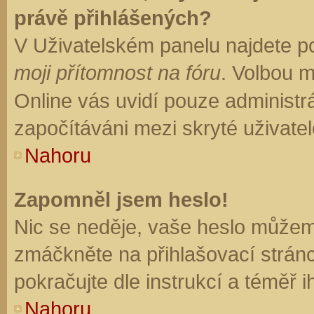
právě přihlášených?
V Uživatelském panelu najdete p
moji přítomnost na fóru
. Volbou 
Online vás uvidí pouze administrá
započítáváni mezi skryté uživatel
Nahoru
Zapomněl jsem heslo!
Nic se neděje, vaše heslo můžem
zmáčkněte na přihlašovací stránc
pokračujte dle instrukcí a téměř i
Nahoru