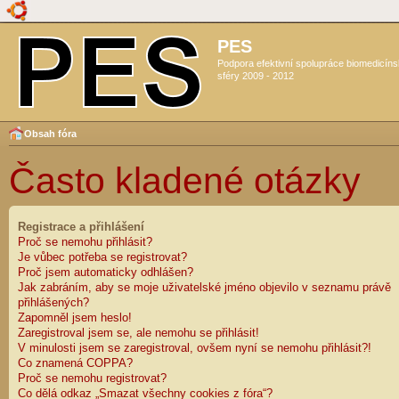
PES
Podpora efektivní spolupráce biomedicín
sféry 2009 - 2012
Obsah fóra
Často kladené otázky
Registrace a přihlášení
Proč se nemohu přihlásit?
Je vůbec potřeba se registrovat?
Proč jsem automaticky odhlášen?
Jak zabráním, aby se moje uživatelské jméno objevilo v seznamu právě
přihlášených?
Zapomněl jsem heslo!
Zaregistroval jsem se, ale nemohu se přihlásit!
V minulosti jsem se zaregistroval, ovšem nyní se nemohu přihlásit?!
Co znamená COPPA?
Proč se nemohu registrovat?
Co dělá odkaz „Smazat všechny cookies z fóra“?