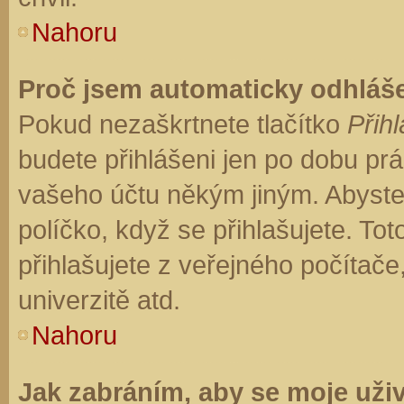
Nahoru
Proč jsem automaticky odhláš
Pokud nezaškrtnete tlačítko
Přihl
budete přihlášeni jen po dobu prá
vašeho účtu někým jiným. Abyste z
políčko, když se přihlašujete. T
přihlašujete z veřejného počítače
univerzitě atd.
Nahoru
Jak zabráním, aby se moje uži