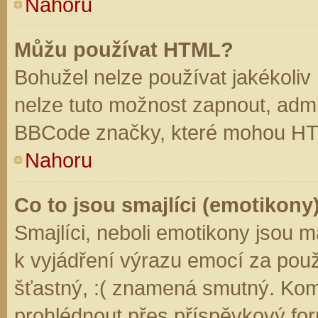
Nahoru
Můžu používat HTML?
Bohužel nelze používat jakékoliv
nelze tuto možnost zapnout, admi
BBCode značky, které mohou HT
Nahoru
Co to jsou smajlíci (emotikony
Smajlíci, neboli emotikony jsou m
k vyjádření výrazu emocí za použ
šťastný, :( znamená smutný. Kom
prohlédnout přes příspěvkový for