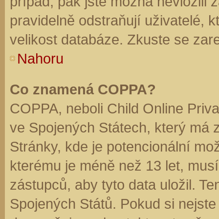
případ, pak jste možná nevložili 
pravidelně odstraňují uživatelé, k
velikost databáze. Zkuste se zare
Nahoru
Co znamená COPPA?
COPPA, neboli Child Online Priva
ve Spojených Státech, který má z
Stránky, kde je potencionální mož
kterému je méně než 13 let, mus
zástupců, aby tyto data uložil. Te
Spojených Států. Pokud si nejste jis