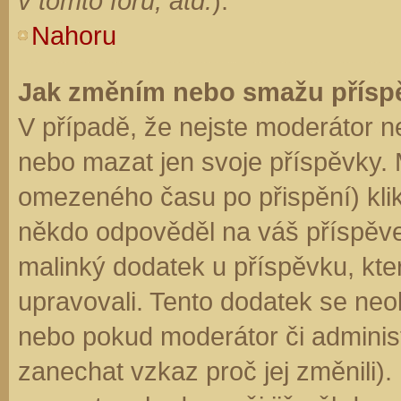
v tomto fóru, atd.
).
Nahoru
Jak změním nebo smažu přísp
V případě, že nejste moderátor n
nebo mazat jen svoje příspěvky. 
omezeného času po přispění) klik
někdo odpověděl na váš příspěve
malinký dodatek u příspěvku, kter
upravovali. Tento dodatek se neo
nebo pokud moderátor či administr
zanechat vzkaz proč jej změnili)