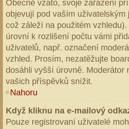
Obecně vzato, svoje zařazení př
objevují pod vaším uživatelským
což záleží na použitém vzhledu).
úrovní k rozlišení počtu vámi přid
uživatelů, např. označení moderá
vzhled. Prosím, nezatěžujte boar
dosáhli vyšší úrovně. Moderátor
vašich příspěvků snížit.
Nahoru
Když kliknu na e-mailový odkaz
Pouze registrovaní uživatelé moh