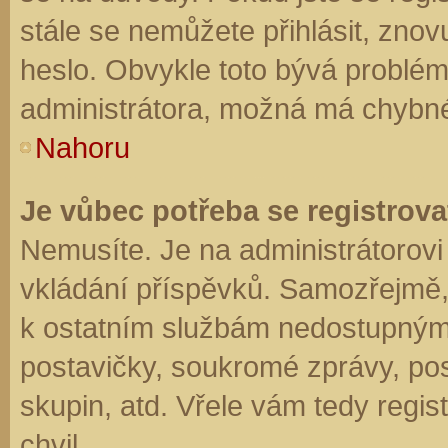
stále se nemůžete přihlásit, znov
heslo. Obvykle toto bývá problém
administrátora, možná má chybné
Nahoru
Je vůbec potřeba se registrova
Nemusíte. Je na administrátorovi f
vkládání příspěvků. Samozřejmě,
k ostatním službám nedostupným
postavičky, soukromé zprávy, posí
skupin, atd. Vřele vám tedy regis
chvil.