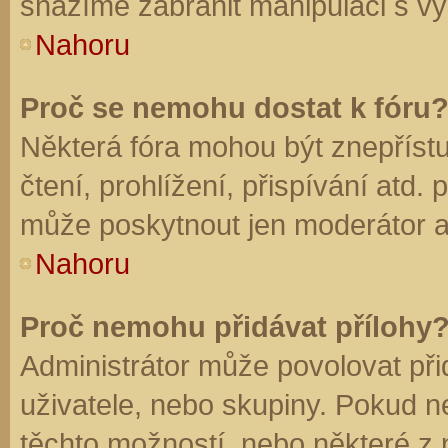
snažíme zabránit manipulaci s vý
Nahoru
Proč se nemohu dostat k fóru
Některá fóra mohou být znepříst
čtení, prohlížení, přispívání atd. 
může poskytnout jen moderátor a a
Nahoru
Proč nemohu přidávat přílohy
Administrátor může povolovat přid
uživatele, nebo skupiny. Pokud 
těchto možností, nebo některé z n