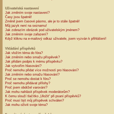
Uživatelská nastavení
Jak změním svoje nastavení?
Časy jsou špatně!
Změnil jsem časové pásmo, ale je to stále špatně!
Můj jazyk není na seznamu!
Jak zobrazím obrázek pod uživatelským jménem?
Jak změním svoje zařazení?
Když kliknu na e-mailový odkaz uživatele, jsem vyzván k přihlášení!
Vkládání příspěvků
Jak vložím téma do fóra?
Jak změním nebo smažu příspěvek?
Jak přidám podpis k mému příspěvku?
Jak vytvořím hlasování?
Proč nemohu přidat více možností pro hlasování?
Jak změním nebo smažu hlasování?
Proč se nemohu dostat k fóru?
Proč nemohu přidávat přílohy?
Proč jsem obdržel varování?
Jak mohu nahlásit příspěvek moderátorům?
K čemu slouží tlačítko „Uložit“ při psaní příspěvků?
Proč musí být můj příspěvek schválen?
Jak mohu oživit svoje téma?