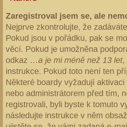
Zaregistroval jsem se, ale nemo
Nejprve zkontrolujte, že zadávát
Pokud jsou v pořádku, pak se moh
věcí. Pokud je umožněna podpora C
odkaz
…a je mi méně než 13 let
,
instrukce. Pokud toto není ten př
Některé boardy vyžadují aktivaci
nebo administrátorem před tím, ne
registrovali, byli byste k tomuto
následujte instrukce v něm obsaže
ujistěte se, že vámi zadaná e-ma