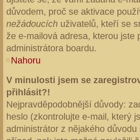
důvodem, proč se aktivace použí
nežádoucích
uživatelů, kteří se s
že e-mailová adresa, kterou jste p
administrátora boardu.
Nahoru
V minulosti jsem se zaregistr
přihlásit?!
Nejpravděpodobnější důvody: zad
heslo (zkontrolujte e-mail, který j
administrátor z nějakého důvodu 