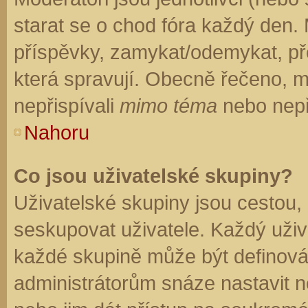
starat se o chod fóra každý den.
příspěvky, zamykat/odemykat, př
která spravují. Obecně řečeno, mo
nepřispívali
mimo téma
nebo nepři
Nahoru
Co jsou uživatelské skupiny?
Uživatelské skupiny jsou cestou,
seskupovat uživatele. Každý uživa
každé skupině může být definován
administrátorům snáze nastavit n