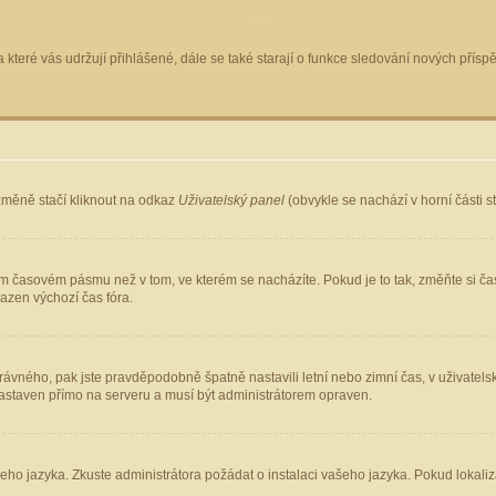
 které vás udržují přihlášené, dále se také starají o funkce sledování nových pří
změně stačí kliknout na odkaz
Uživatelský panel
(obvykle se nachází v horní části 
ém časovém pásmu než v tom, ve kterém se nacházíte. Pokud je to tak, změňte si ča
azen výchozí čas fóra.
ho správného, pak jste pravděpodobně špatně nastavili letní nebo zimní čas, v uživ
staven přímo na serveru a musí být administrátorem opraven.
šeho jazyka. Zkuste administrátora požádat o instalaci vašeho jazyka. Pokud lokaliz