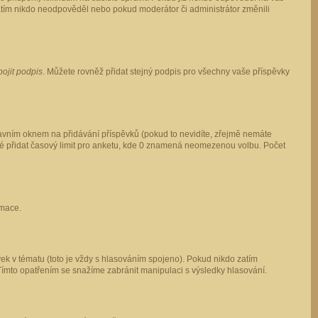
 zatím nikdo neodpověděl nebo pokud moderátor či administrátor změnili
pojit podpis
. Můžete rovněž přidat stejný podpis pro všechny vaše příspěvky
vním oknem na přidávání příspěvků (pokud to nevidíte, zřejmě nemáte
ké přidat časový limit pro anketu, kde 0 znamená neomezenou volbu. Počet
rmace.
ek v tématu (toto je vždy s hlasováním spojeno). Pokud nikdo zatím
Tímto opatřením se snažíme zabránit manipulaci s výsledky hlasování.