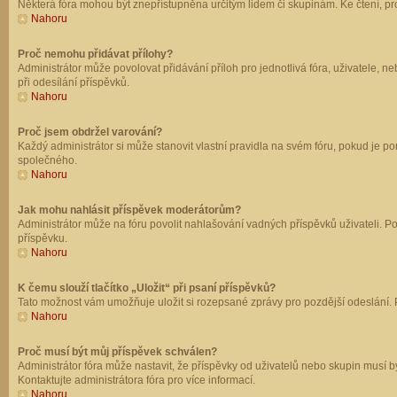
Některá fóra mohou být znepřístupněna určitým lidem či skupinám. Ke čtení, prohl
Nahoru
Proč nemohu přidávat přílohy?
Administrátor může povolovat přidávání příloh pro jednotlivá fóra, uživatele, 
při odesílání příspěvků.
Nahoru
Proč jsem obdržel varování?
Každý administrátor si může stanovit vlastní pravidla na svém fóru, pokud je 
společného.
Nahoru
Jak mohu nahlásit příspěvek moderátorům?
Administrátor může na fóru povolit nahlašování vadných příspěvků uživateli. P
příspěvku.
Nahoru
K čemu slouží tlačítko „Uložit“ při psaní příspěvků?
Tato možnost vám umožňuje uložit si rozepsané zprávy pro pozdější odeslání. Pr
Nahoru
Proč musí být můj příspěvek schválen?
Administrátor fóra může nastavit, že příspěvky od uživatelů nebo skupin musí 
Kontaktujte administrátora fóra pro více informací.
Nahoru