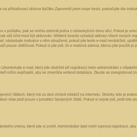
 na přihlašovací stránce tlačítko
Zapomněl jsem svoje heslo
, pokračujte dle instr
ou v pořádku, pak se mohla odehrát jedna z následujících dvou věcí. Pokud je umož
pak váš účet musí být aktivován. Některé boardy vyžadují aktivaci všech nových reg
-mail, následujte instrukce v něm obsažené, pokud jste tento e-mail neobdrželi, uji
naží pouze obtěžovat. Pokud si jste jisti, že e-mailová adresa, kterou jste použili je
kontrolujte e-mail, který jste obdrželi při registraci) nebo administrátor z nějaké
 kteří ničím nepřispěli, aby se zmenšila velikost databáze. Zkuste se zaregistrovat z
ených Státech, který má za úkol chránit mládež na internetu. Stránky, kde je poten
kon však platí pouze v jurisdikci Spojených Států. Pokud si nejste jisti, jestli tot
elského jména, které jste si zvolili. Administrátor také mohl vypnout registrace, ab