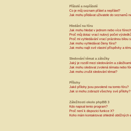
Přátelé a nepřátelé
Co je můj seznam přátel a nepřátel?
Jak mohu přidávat uživatele do seznamů ne
Hledání na fóru
Jak mohu hledat v jednom nebo více fórec
Proč můj dotaz vrací nulový počet výsledk
Proč mi vyhledávání vrací prázdnou bílou s
Jak mohu vyhledávat členy fóra?
Jak mohu najít své vlastní příspěvky a tém
Sledování témat a záložky
Jaký je rozdíl mezi sledováním a záložkam
Jak mohu sledovat zvolená témata nebo fó
Jak mohu zrušit sledování témat?
Přílohy
Jaké přílohy jsou povolené na tomto fóru?
Jak si mohu zobrazit všechny své přílohy?
Záležitosti okolo phpBB 3
Kdo napsal tento program?
Proč není k dispozici funkce X?
Koho mám kontaktovat ohledně obtížných e-