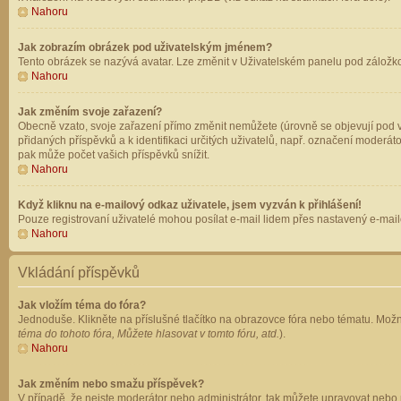
Nahoru
Jak zobrazím obrázek pod uživatelským jménem?
Tento obrázek se nazývá avatar. Lze změnit v Uživatelském panelu pod záložkou 
Nahoru
Jak změním svoje zařazení?
Obecně vzato, svoje zařazení přímo změnit nemůžete (úrovně se objevují pod v
přidaných příspěvků a k identifikaci určitých uživatelů, např. označení moderá
pak může počet vašich příspěvků snížit.
Nahoru
Když kliknu na e-mailový odkaz uživatele, jsem vyzván k přihlášení!
Pouze registrovaní uživatelé mohou posílat e-mail lidem přes nastavený e-mailo
Nahoru
Vkládání příspěvků
Jak vložím téma do fóra?
Jednoduše. Klikněte na příslušné tlačítko na obrazovce fóra nebo tématu. Možn
téma do tohoto fóra, Můžete hlasovat v tomto fóru, atd.
).
Nahoru
Jak změním nebo smažu příspěvek?
V případě, že nejste moderátor nebo administrátor, tak můžete upravovat nebo 