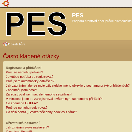
PES
Podpora efektivní spolupráce biomedicíns
Obsah fóra
Často kladené otázky
Registrace a přihlášení
Proč se nemohu přihlásit?
Je vůbec potřeba se registrovat?
Proč jsem automaticky odhlášen?
Jak zabráním, aby se moje uživatelské jméno objevilo v seznamu právě přihlášených?
Zapomněl jsem heslo!
Zaregistroval jsem se, ale nemohu se přihlásit!
V minulosti jsem se zaregistroval, ovšem nyní se nemohu přihlásit?!
Co znamená COPPA?
Proč se nemohu registrovat?
Co dělá odkaz „Smazat všechny cookies z fóra“?
Uživatelská nastavení
Jak změním svoje nastavení?
Časy jsou špatně!