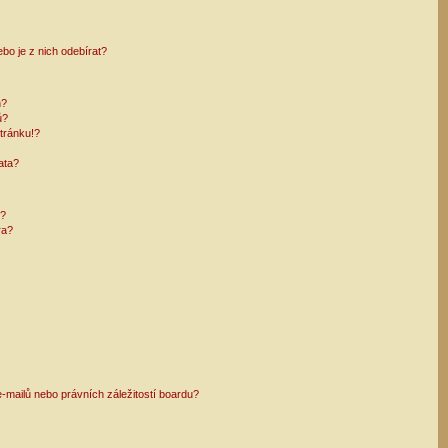
bo je z nich odebírat?
h?
ů?
tránku!?
ata?
i?
ra?
mailů nebo právních záležitostí boardu?