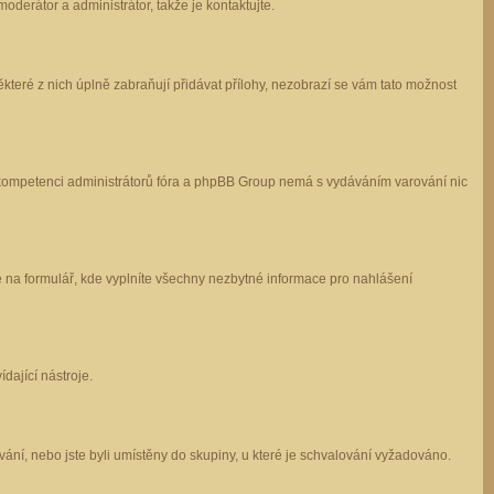
oderátor a administrátor, takže je kontaktujte.
které z nich úplně zabraňují přidávat přílohy, nezobrazí se vám tato možnost
 v kompetenci administrátorů fóra a phpBB Group nemá s vydáváním varování nic
e na formulář, kde vyplníte všechny nezbytné informace pro nahlášení
dající nástroje.
ání, nebo jste byli umístěny do skupiny, u které je schvalování vyžadováno.