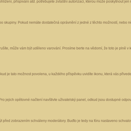
ížení, přispívání atd. potřebujete zvláštní autorizaci, kterou může poskytnout jen m
nebo skupiny. Pokud nemáte dostatečná oprávnění z jedné z těchto možností, nebo ně
porušíte, může vám být uděleno varování. Prosíme berte na vědomí, že toto je plně
okud je tato možnost povolena, u každého příspěvku uvidíte ikonu, která vás přived
o jejich opětovné načtení navštivte uživatelský panel, odkud jsou dostupné odpoví
být před zobrazením schváleny moderátory. Buďto je tedy na fóru nastaveno schvalov