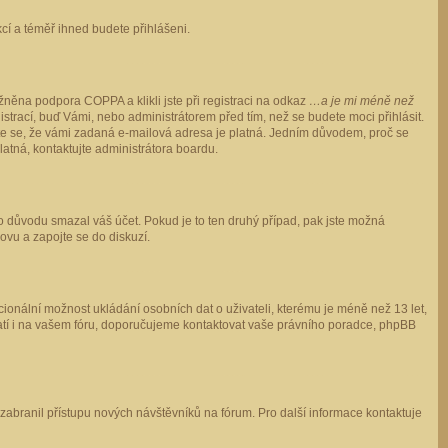
ukcí a téměř ihned budete přihlášeni.
něna podpora COPPA a klikli jste při registraci na odkaz
…a je mi méně než
istrací, buď Vámi, nebo administrátorem před tím, než se budete moci přihlásit.
stěte se, že vámi zadaná e-mailová adresa je platná. Jedním důvodem, proč se
 platná, kontaktujte administrátora boardu.
ho důvodu smazal váš účet. Pokud je to ten druhý případ, pak jste možná
novu a zapojte se do diskuzí.
cionální možnost ukládání osobních dat o uživateli, kterému je méně než 13 let,
o platí i na vašem fóru, doporučujeme kontaktovat vaše právního poradce, phpBB
y zabranil přístupu nových návštěvníků na fórum. Pro další informace kontaktuje