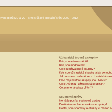
kých oborů MU a VUT Brno s účastí aplikační sféry 2009 - 2012
Uživatelské úrovně a skupiny
Kdo jsou administrátoři?
Kdo jsou moderátoři?
Co jsou uživatelské skupiny?
Kde jsou uživatelské skupiny a jak se mohu
Jak se stanu moderátorem uživatelské sku
Proč mají některé skupiny jinou barvu?
Co je „Výchozí uživatelská skupina“?
Co znamená odkaz „Tým“?
Soukromé zprávy
Nemůžu posílat soukromé zprávy!
Dostávám nechtěné soukromé zprávy!
Dostal jsem spamový a obtížný e-mail od n