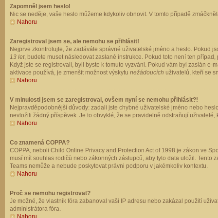
Zapomněl jsem heslo!
Nic se neděje, vaše heslo můžeme kdykoliv obnovit. V tomto případě zmáčkněte
Nahoru
Zaregistroval jsem se, ale nemohu se přihlásit!
Nejprve zkontrolujte, že zadáváte správné uživatelské jméno a heslo. Pokud js
13 let
, budete muset následovat zaslané instrukce. Pokud toto není ten případ, 
Když jste se registrovali, byli byste k tomuto vyzváni. Pokud vám byl zaslán e
aktivace používá, je zmenšit možnost výskytu
nežádoucích
uživatelů, kteří se s
Nahoru
V minulosti jsem se zaregistroval, ovšem nyní se nemohu přihlásit?!
Nejpravděpodobnější důvody: zadali jste chybné uživatelské jméno nebo heslo (z
nevložili žádný příspěvek. Je to obvyklé, že se pravidelně odstraňují uživatelé,
Nahoru
Co znamená COPPA?
COPPA, neboli Child Online Privacy and Protection Act of 1998 je zákon ve Spoj
musí mít souhlas rodičů nebo zákonných zástupců, aby tyto data uložil. Tento zá
Teams nemůže a nebude poskytovat právni podporu v jakémkoliv kontextu.
Nahoru
Proč se nemohu registrovat?
Je možné, že vlastník fóra zabanoval vaši IP adresu nebo zakázal použití uživat
administrátora fóra.
Nahoru