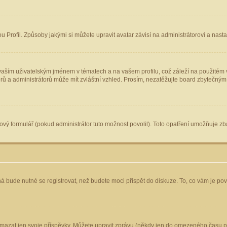
Profil. Způsoby jakými si můžete upravit avatar závisí na administrátorovi a nast
aším uživatelským jménem v tématech a na vašem profilu, což záleží na použitém v
torů a administrátorů může mít zvláštní vzhled. Prosím, nezatěžujte board zbytečným
vý formulář (pokud administrátor tuto možnost povolil). Toto opatření umožňuje zba
á bude nutné se registrovat, než budete moci přispět do diskuze. To, co vám je po
mazat jen svoje příspěvky. Můžete upravit zprávu (někdy jen do omezeného času po 