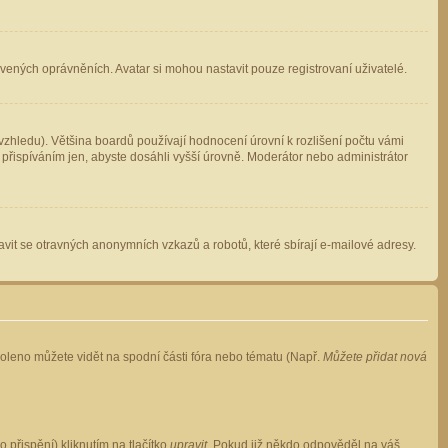
avených oprávněních. Avatar si mohou nastavit pouze registrovaní uživatelé.
zhledu). Většina boardů používají hodnocení úrovní k rozlišení počtu vámi
 přispíváním jen, abyste dosáhli vyšší úrovně. Moderátor nebo administrátor
vit se otravných anonymních vzkazů a robotů, které sbírají e-mailové adresy.
voleno můžete vidět na spodní části fóra nebo tématu (Např.
Můžete přidat nová
přispění) kliknutím na tlačítko
upravit
. Pokud již někdo odpověděl na váš