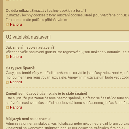
Co dělá odkaz „Smazat všechny cookies z fóra“?
„Smazat všechny cookies z fóra“ odstraní cookies, které jsou vytvořené phpBB a
fóra pokud máte potíže s přihlašováním.
Nahoru
Uživatelská nastavení
Jak změním svoje nastavení?
Všechna vaše nastavení (pokud jste registrováni) jsou uložena v databázi. Ke 
Nahoru
Časy jsou špatně!
Časy jsou téměř vždy v pořádku, ovšem to, co vidíte jsou časy zobrazené v jin
mohou měnit jen registrovaní uživatelé. Anonymním uživatelům bude vždy zobr
Nahoru
Změnil jsem časové pásmo, ale je to stále špatně!
Jste si jisti, že jste zadali časové pásmo správně, a přesto se čas liší od to
správném nastavení čas pořád neodpovídá tomu současnému, je čas špatně na
Nahoru
Můj jazyk není na seznamu!
Administrátor nenainstaloval vaši lokalizaci nebo nikdo nepřeložil fórum do va
k nalezení na webových stránkách phpBB (viz odkaz na stránkách fóra dole).