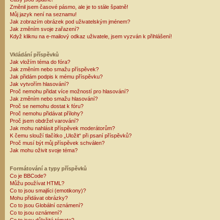
Změnil jsem časové pásmo, ale je to stále špatně!
Můj jazyk není na seznamu!
Jak zobrazím obrázek pod uživatelským jménem?
Jak změním svoje zařazení?
Když kliknu na e-mailový odkaz uživatele, jsem vyzván k přihlášení!
Vkládání příspěvků
Jak vložím téma do fóra?
Jak změním nebo smažu příspěvek?
Jak přidám podpis k mému příspěvku?
Jak vytvořím hlasování?
Proč nemohu přidat více možností pro hlasování?
Jak změním nebo smažu hlasování?
Proč se nemohu dostat k fóru?
Proč nemohu přidávat přílohy?
Proč jsem obdržel varování?
Jak mohu nahlásit příspěvek moderátorům?
K čemu slouží tlačítko „Uložit“ při psaní příspěvků?
Proč musí být můj příspěvek schválen?
Jak mohu oživit svoje téma?
Formátování a typy příspěvků
Co je BBCode?
Můžu používat HTML?
Co to jsou smajlíci (emotikony)?
Mohu přidávat obrázky?
Co to jsou Globální oznámení?
Co to jsou oznámení?