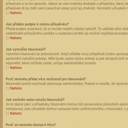
příspěvek a vy ho upravíte, objeví se vám malinký dodatek u příspěvku, který u
příspěvek (ti by měli sami zanechat vzkaz proč jej změnili). Normální uživate
Nahoru
Jak přidám podpis k mému příspěvku?
Přidat podpis znamená, že si musíte nejdřív nějaký vytvořit. To uděláte přes st
zaškrtnutím příslušného políčka v nastavení profilu (je možné nepřidávat podp
Nahoru
Jak vytvořím hlasování?
Vytvoření hlasování je jednoduché. Když přidáte nový příspěvek (nebo upravuje
oprávnění vytvářet ankety). Měli byste zadat název ankety a pak alespoň dvě 
odpovědí, které můžete zadat, určuje administrátor boardu.
Nahoru
Proč nemohu přidat více možností pro hlasování?
Maximální počet možností stanovuje administrátor. Pokud si myslíte, že opravdu
Nahoru
Jak změním nebo smažu hlasování?
Je to stejné jako s příspěvky, hlasování mohou být upravována původním autor
nehlasoval, pak uživatelé mohou vymazat nebo změnit položku v hlasování, v př
Nahoru
Proč se nemohu dostat k fóru?