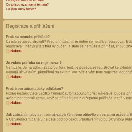
Co to jsou důležitá témata?
Co to jsou uzamčená témata?
Co jsou ikony témat?
Registrace a přihlášení
Proč se nemohu přihlásit?
Už jste se zaregistrovali? Před přihlášením je nutné se nejdříve registrovat. B
registrovali, nebyli jste z fóra vyloučeni a stále se nemůžete přihlásit, znovu
Nahoru
Je vůbec potřeba se registrovat?
Nemusíte. Je na administrátorovi fóra, jestli je potřeba se registrovat ke vk
e-mailů uživatelům, přihlášení do skupin, atd. Vřele vám tedy registraci doporu
Nahoru
Proč jsem automaticky odhlášen?
Pokud nezaškrtnete tlačítko
Přihlásit automaticky při příští návštěvě
, budete při
ovšem nedoporučujeme, když se přihlašujete z veřejného počítače, např. v knih
Nahoru
Jak zabráním, aby se moje uživatelské jméno objevilo v seznamu právě př
V Uživatelském panelu najdete pod položkou „Nastavení“ volbu
Skrýt moji přít
Nahoru