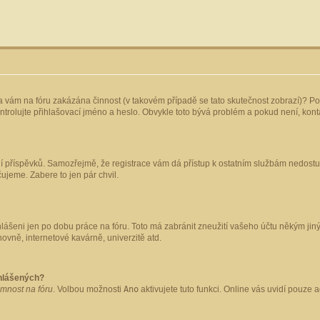
yla vám na fóru zakázána činnost (v takovém případě se tato skutečnost zobrazí)? Po
 zkontrolujte přihlašovací jméno a heslo. Obvykle toto bývá problém a pokud není, ko
ládání příspěvků. Samozřejmě, že registrace vám dá přístup k ostatním službám nedo
čujeme. Zabere to jen pár chvil.
hlášeni jen po dobu práce na fóru. Toto má zabránit zneužití vašeho účtu někým jiným.
ovně, internetové kavárně, univerzitě atd.
ihlášených?
omnost na fóru
. Volbou možnosti
Ano
aktivujete tuto funkci. Online vás uvidí pouze 