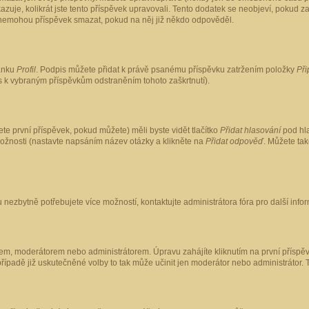
kazuje, kolikrát jste tento příspěvek upravovali. Tento dodatek se neobjeví, pokud
lé nemohou příspěvek smazat, pokud na něj již někdo odpověděl.
ránku
Profil
. Podpis můžete přidat k právě psanému příspěvku zatržením položky
Při
is k vybraným příspěvkům odstraněním tohoto zaškrtnutí).
te první příspěvek, pokud můžete) měli byste vidět tlačítko
Přidat hlasování
pod hla
možnosti (nastavte napsáním název otázky a klikněte na
Přidat odpověď
. Můžete ta
 nezbytně potřebujete více možností, kontaktujte administrátora fóra pro další info
em, moderátorem nebo administrátorem. Úpravu zahájíte kliknutím na první příspěv
ípadě již uskutečněné volby to tak může učinit jen moderátor nebo administrátor. 