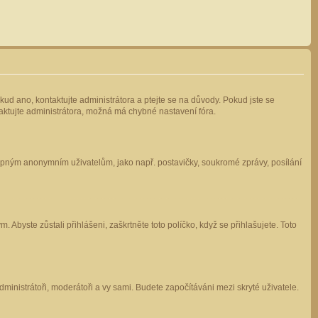
kud ano, kontaktujte administrátora a ptejte se na důvody. Pokud jste se
ntaktujte administrátora, možná má chybné nastavení fóra.
stupným anonymním uživatelům, jako např. postavičky, soukromé zprávy, posílání
 Abyste zůstali přihlášeni, zaškrtněte toto políčko, když se přihlašujete. Toto
administrátoři, moderátoři a vy sami. Budete započítáváni mezi skryté uživatele.