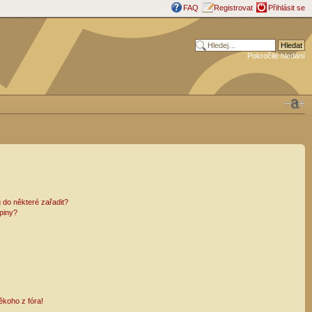
FAQ
Registrovat
Přihlásit se
Pokročilé hledání
 do některé zařadit?
piny?
ěkoho z fóra!