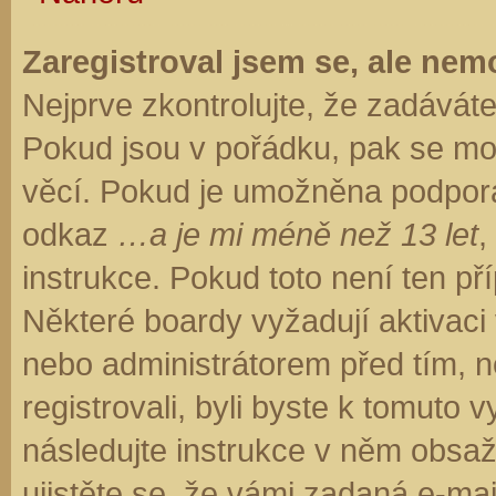
Zaregistroval jsem se, ale nemo
Nejprve zkontrolujte, že zadávát
Pokud jsou v pořádku, pak se moh
věcí. Pokud je umožněna podpora C
odkaz
…a je mi méně než 13 let
,
instrukce. Pokud toto není ten př
Některé boardy vyžadují aktivaci
nebo administrátorem před tím, ne
registrovali, byli byste k tomuto
následujte instrukce v něm obsaže
ujistěte se, že vámi zadaná e-ma