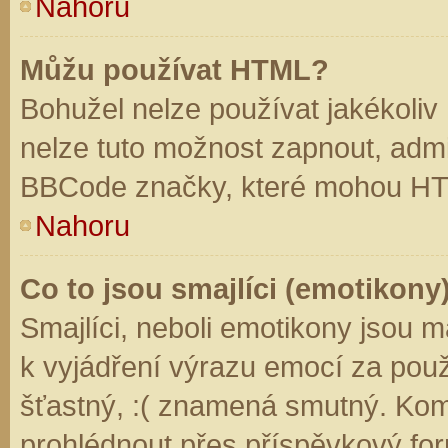
Nahoru
Můžu používat HTML?
Bohužel nelze používat jakékoliv
nelze tuto možnost zapnout, admi
BBCode značky, které mohou HT
Nahoru
Co to jsou smajlíci (emotikony
Smajlíci, neboli emotikony jsou m
k vyjádření výrazu emocí za použ
šťastný, :( znamená smutný. Kom
prohlédnout přes příspěvkový for