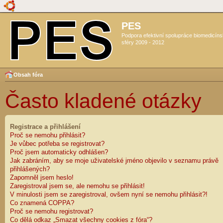
PES
Podpora efektivní spolupráce biomedicín
sféry 2009 - 2012
Obsah fóra
Často kladené otázky
Registrace a přihlášení
Proč se nemohu přihlásit?
Je vůbec potřeba se registrovat?
Proč jsem automaticky odhlášen?
Jak zabráním, aby se moje uživatelské jméno objevilo v seznamu právě
přihlášených?
Zapomněl jsem heslo!
Zaregistroval jsem se, ale nemohu se přihlásit!
V minulosti jsem se zaregistroval, ovšem nyní se nemohu přihlásit?!
Co znamená COPPA?
Proč se nemohu registrovat?
Co dělá odkaz „Smazat všechny cookies z fóra“?