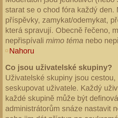
starat se o chod fóra každý den.
příspěvky, zamykat/odemykat, př
která spravují. Obecně řečeno, mo
nepřispívali
mimo téma
nebo nepři
Nahoru
Co jsou uživatelské skupiny?
Uživatelské skupiny jsou cestou,
seskupovat uživatele. Každý uživa
každé skupině může být definován
administrátorům snáze nastavit n