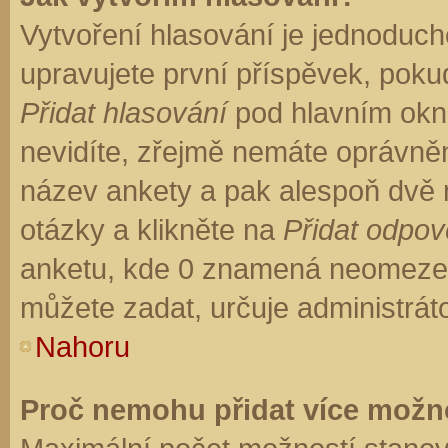
Vytvoření hlasování je jednoduch
upravujete první příspěvek, pokud
Přidat hlasování
pod hlavním okn
nevidíte, zřejmě nemáte oprávněn
název ankety a pak alespoň dvě
otázky a klikněte na
Přidat odpo
anketu, kde 0 znamená neomezen
můžete zadat, určuje administrát
Nahoru
Proč nemohu přidat více možno