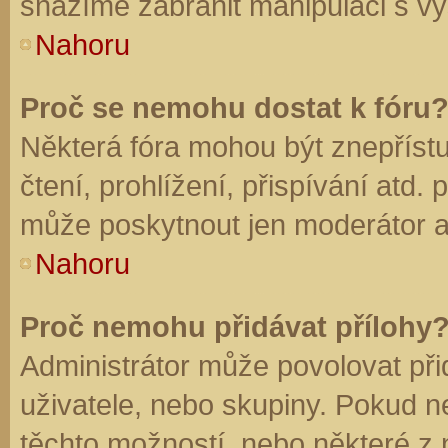
snažíme zabránit manipulaci s vý
Nahoru
Proč se nemohu dostat k fóru
Některá fóra mohou být znepříst
čtení, prohlížení, přispívání atd. 
může poskytnout jen moderátor a a
Nahoru
Proč nemohu přidávat přílohy
Administrátor může povolovat přid
uživatele, nebo skupiny. Pokud 
těchto možností, nebo některé z n