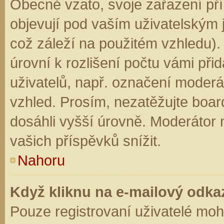
Obecně vzato, svoje zařazení př
objevují pod vaším uživatelským
což záleží na použitém vzhledu).
úrovní k rozlišení počtu vámi přid
uživatelů, např. označení moderá
vzhled. Prosím, nezatěžujte boar
dosáhli vyšší úrovně. Moderátor
vašich příspěvků snížit.
Nahoru
Když kliknu na e-mailový odkaz
Pouze registrovaní uživatelé moh