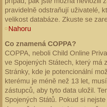
případ, pak jste možná nevložili 
pravidelně odstraňují uživatelé, k
velikost databáze. Zkuste se zare
Nahoru
Co znamená COPPA?
COPPA, neboli Child Online Priva
ve Spojených Státech, který má z
Stránky, kde je potencionální mož
kterému je méně než 13 let, mus
zástupců, aby tyto data uložil. Te
Spojených Států. Pokud si nejste jis