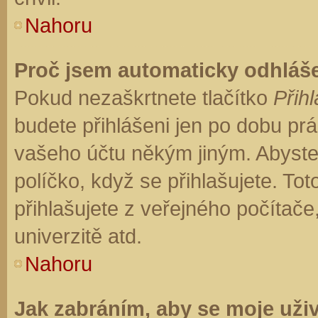
Nahoru
Proč jsem automaticky odhláš
Pokud nezaškrtnete tlačítko
Přihl
budete přihlášeni jen po dobu prá
vašeho účtu někým jiným. Abyste z
políčko, když se přihlašujete. T
přihlašujete z veřejného počítače
univerzitě atd.
Nahoru
Jak zabráním, aby se moje uži