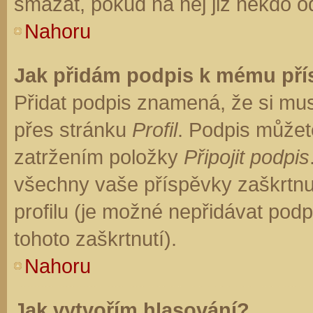
smazat, pokud na něj již někdo o
Nahoru
Jak přidám podpis k mému př
Přidat podpis znamená, že si musí
přes stránku
Profil
. Podpis můžet
zatržením položky
Připojit podpis
všechny vaše příspěvky zaškrtnu
profilu (je možné nepřidávat po
tohoto zaškrtnutí).
Nahoru
Jak vytvořím hlasování?