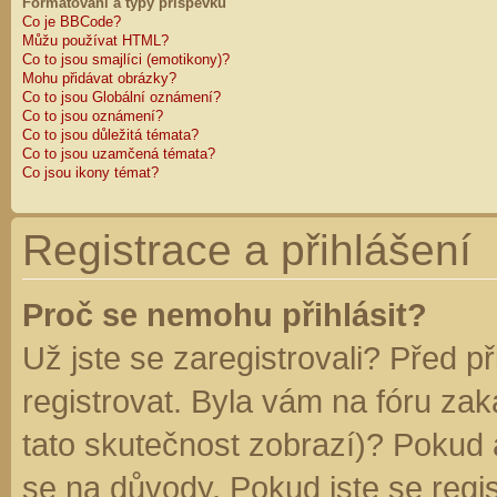
Formátování a typy příspěvků
Co je BBCode?
Můžu používat HTML?
Co to jsou smajlíci (emotikony)?
Mohu přidávat obrázky?
Co to jsou Globální oznámení?
Co to jsou oznámení?
Co to jsou důležitá témata?
Co to jsou uzamčená témata?
Co jsou ikony témat?
Registrace a přihlášení
Proč se nemohu přihlásit?
Už jste se zaregistrovali? Před p
registrovat. Byla vám na fóru za
tato skutečnost zobrazí)? Pokud a
se na důvody. Pokud jste se regist