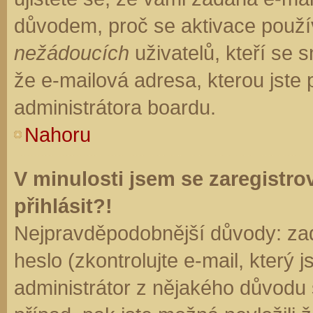
důvodem, proč se aktivace použí
nežádoucích
uživatelů, kteří se s
že e-mailová adresa, kterou jste p
administrátora boardu.
Nahoru
V minulosti jsem se zaregistr
přihlásit?!
Nejpravděpodobnější důvody: zad
heslo (zkontrolujte e-mail, který j
administrátor z nějakého důvodu 