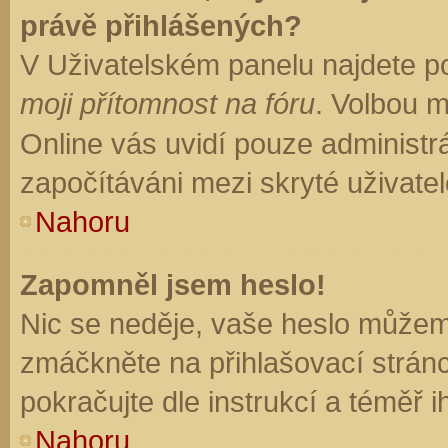
právě přihlášených?
V Uživatelském panelu najdete p
moji přítomnost na fóru
. Volbou 
Online vás uvidí pouze administrá
započítáváni mezi skryté uživatel
Nahoru
Zapomněl jsem heslo!
Nic se neděje, vaše heslo můžem
zmáčkněte na přihlašovací stránc
pokračujte dle instrukcí a téměř i
Nahoru