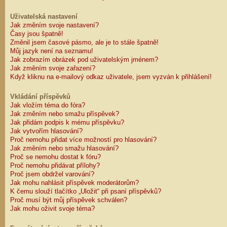
Uživatelská nastavení
Jak změním svoje nastavení?
Časy jsou špatně!
Změnil jsem časové pásmo, ale je to stále špatně!
Můj jazyk není na seznamu!
Jak zobrazím obrázek pod uživatelským jménem?
Jak změním svoje zařazení?
Když kliknu na e-mailový odkaz uživatele, jsem vyzván k přihlášení!
Vkládání příspěvků
Jak vložím téma do fóra?
Jak změním nebo smažu příspěvek?
Jak přidám podpis k mému příspěvku?
Jak vytvořím hlasování?
Proč nemohu přidat více možností pro hlasování?
Jak změním nebo smažu hlasování?
Proč se nemohu dostat k fóru?
Proč nemohu přidávat přílohy?
Proč jsem obdržel varování?
Jak mohu nahlásit příspěvek moderátorům?
K čemu slouží tlačítko „Uložit“ při psaní příspěvků?
Proč musí být můj příspěvek schválen?
Jak mohu oživit svoje téma?