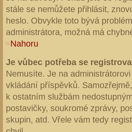
stále se nemůžete přihlásit, znov
heslo. Obvykle toto bývá problém
administrátora, možná má chybné
Nahoru
Je vůbec potřeba se registrova
Nemusíte. Je na administrátorovi f
vkládání příspěvků. Samozřejmě,
k ostatním službám nedostupným
postavičky, soukromé zprávy, posí
skupin, atd. Vřele vám tedy regis
chvil.