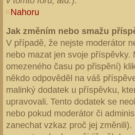
v tomto fóru, atd.
).
Nahoru
Jak změním nebo smažu přísp
V případě, že nejste moderátor n
nebo mazat jen svoje příspěvky. 
omezeného času po přispění) klik
někdo odpověděl na váš příspěve
malinký dodatek u příspěvku, kter
upravovali. Tento dodatek se neo
nebo pokud moderátor či administr
zanechat vzkaz proč jej změnili)