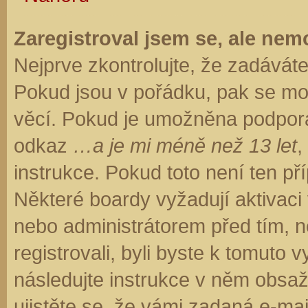
Zaregistroval jsem se, ale nemo
Nejprve zkontrolujte, že zadávát
Pokud jsou v pořádku, pak se moh
věcí. Pokud je umožněna podpora C
odkaz
…a je mi méně než 13 let
,
instrukce. Pokud toto není ten př
Některé boardy vyžadují aktivaci
nebo administrátorem před tím, ne
registrovali, byli byste k tomuto
následujte instrukce v něm obsaže
ujistěte se, že vámi zadaná e-ma