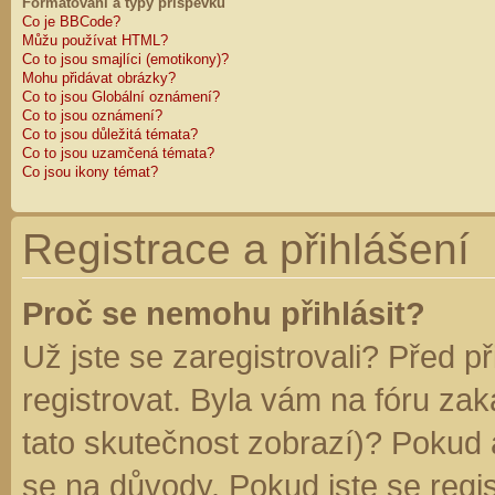
Formátování a typy příspěvků
Co je BBCode?
Můžu používat HTML?
Co to jsou smajlíci (emotikony)?
Mohu přidávat obrázky?
Co to jsou Globální oznámení?
Co to jsou oznámení?
Co to jsou důležitá témata?
Co to jsou uzamčená témata?
Co jsou ikony témat?
Registrace a přihlášení
Proč se nemohu přihlásit?
Už jste se zaregistrovali? Před p
registrovat. Byla vám na fóru za
tato skutečnost zobrazí)? Pokud a
se na důvody. Pokud jste se regist