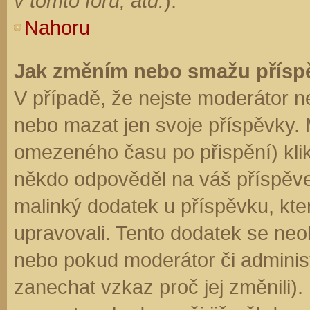
v tomto fóru, atd.
).
Nahoru
Jak změním nebo smažu přísp
V případě, že nejste moderátor n
nebo mazat jen svoje příspěvky. 
omezeného času po přispění) klik
někdo odpověděl na váš příspěve
malinký dodatek u příspěvku, kter
upravovali. Tento dodatek se neo
nebo pokud moderátor či administr
zanechat vzkaz proč jej změnili)