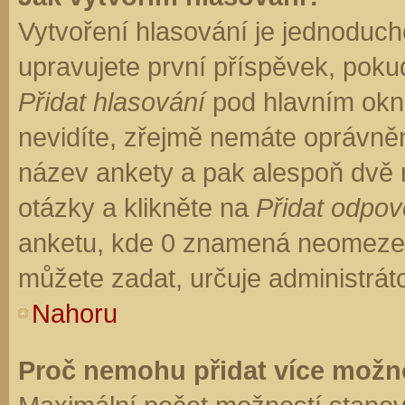
Vytvoření hlasování je jednoduch
upravujete první příspěvek, pokud
Přidat hlasování
pod hlavním okn
nevidíte, zřejmě nemáte oprávněn
název ankety a pak alespoň dvě
otázky a klikněte na
Přidat odpo
anketu, kde 0 znamená neomezen
můžete zadat, určuje administrát
Nahoru
Proč nemohu přidat více možno