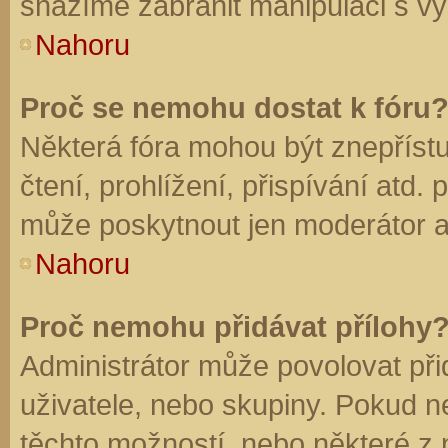
snažíme zabránit manipulaci s vý
Nahoru
Proč se nemohu dostat k fóru
Některá fóra mohou být znepříst
čtení, prohlížení, přispívání atd. 
může poskytnout jen moderátor a a
Nahoru
Proč nemohu přidávat přílohy
Administrátor může povolovat přid
uživatele, nebo skupiny. Pokud 
těchto možností, nebo některé z n