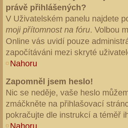
právě přihlášených?
V Uživatelském panelu najdete p
moji přítomnost na fóru
. Volbou 
Online vás uvidí pouze administrá
započítáváni mezi skryté uživatel
Nahoru
Zapomněl jsem heslo!
Nic se neděje, vaše heslo můžem
zmáčkněte na přihlašovací stránc
pokračujte dle instrukcí a téměř i
Nahoru