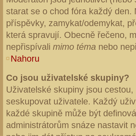
starat se o chod fóra každý den.
příspěvky, zamykat/odemykat, př
která spravují. Obecně řečeno, mo
nepřispívali
mimo téma
nebo nepři
Nahoru
Co jsou uživatelské skupiny?
Uživatelské skupiny jsou cestou,
seskupovat uživatele. Každý uživa
každé skupině může být definován
administrátorům snáze nastavit n