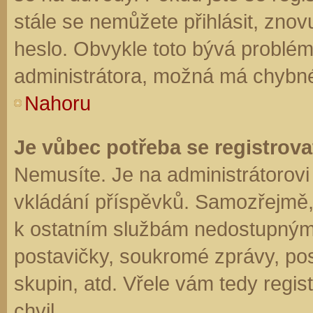
stále se nemůžete přihlásit, znov
heslo. Obvykle toto bývá problém
administrátora, možná má chybné
Nahoru
Je vůbec potřeba se registrova
Nemusíte. Je na administrátorovi f
vkládání příspěvků. Samozřejmě,
k ostatním službám nedostupným
postavičky, soukromé zprávy, posí
skupin, atd. Vřele vám tedy regis
chvil.