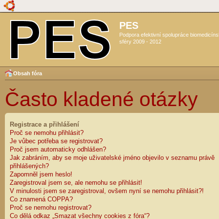
PES
Podpora efektivní spolupráce biomedicín
sféry 2009 - 2012
Obsah fóra
Často kladené otázky
Registrace a přihlášení
Proč se nemohu přihlásit?
Je vůbec potřeba se registrovat?
Proč jsem automaticky odhlášen?
Jak zabráním, aby se moje uživatelské jméno objevilo v seznamu právě
přihlášených?
Zapomněl jsem heslo!
Zaregistroval jsem se, ale nemohu se přihlásit!
V minulosti jsem se zaregistroval, ovšem nyní se nemohu přihlásit?!
Co znamená COPPA?
Proč se nemohu registrovat?
Co dělá odkaz „Smazat všechny cookies z fóra“?