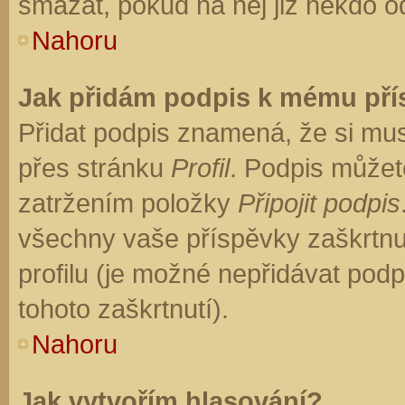
smazat, pokud na něj již někdo o
Nahoru
Jak přidám podpis k mému př
Přidat podpis znamená, že si musí
přes stránku
Profil
. Podpis můžet
zatržením položky
Připojit podpis
všechny vaše příspěvky zaškrtnu
profilu (je možné nepřidávat po
tohoto zaškrtnutí).
Nahoru
Jak vytvořím hlasování?