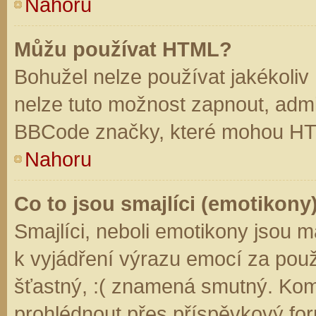
Nahoru
Můžu používat HTML?
Bohužel nelze používat jakékoliv
nelze tuto možnost zapnout, admi
BBCode značky, které mohou HT
Nahoru
Co to jsou smajlíci (emotikony
Smajlíci, neboli emotikony jsou m
k vyjádření výrazu emocí za použ
šťastný, :( znamená smutný. Kom
prohlédnout přes příspěvkový for