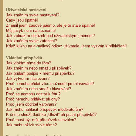
Uživatelská nastavení
Jak změním svoje nastavení?
Časy jsou špatně!
Změnil jsem časové pásmo, ale je to stále špatně!
Můj jazyk není na seznamu!
Jak zobrazím obrázek pod uživatelským jménem?
Jak změním svoje zařazení?
Když kliknu na e-mailový odkaz uživatele, jsem vyzván k přihlášení!
Vkládání příspěvků
Jak vložím téma do fóra?
Jak změním nebo smažu příspěvek?
Jak přidám podpis k mému příspěvku?
Jak vytvořím hlasování?
Proč nemohu přidat více možností pro hlasování?
Jak změním nebo smažu hlasování?
Proč se nemohu dostat k fóru?
Proč nemohu přidávat přílohy?
Proč jsem obdržel varování?
Jak mohu nahlásit příspěvek moderátorům?
K čemu slouží tlačítko „Uložit“ při psaní příspěvků?
Proč musí být můj příspěvek schválen?
Jak mohu oživit svoje téma?