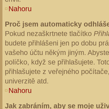
Nahoru
Proč jsem automaticky odhláš
Pokud nezaškrtnete tlačítko
Přihl
budete přihlášeni jen po dobu prá
vašeho účtu někým jiným. Abyste z
políčko, když se přihlašujete. T
přihlašujete z veřejného počítače
univerzitě atd.
Nahoru
Jak zabráním, aby se moje uži