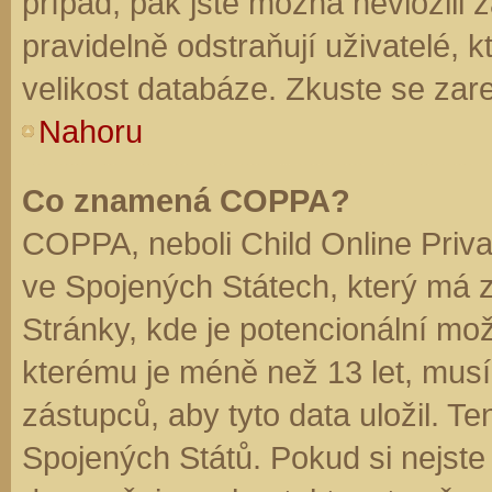
případ, pak jste možná nevložili 
pravidelně odstraňují uživatelé, k
velikost databáze. Zkuste se zare
Nahoru
Co znamená COPPA?
COPPA, neboli Child Online Priva
ve Spojených Státech, který má z
Stránky, kde je potencionální mož
kterému je méně než 13 let, mus
zástupců, aby tyto data uložil. Te
Spojených Států. Pokud si nejste jis