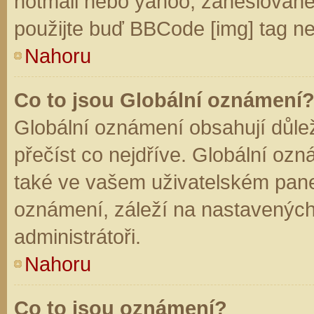
hotmail nebo yahoo, zaheslované
použijte buď BBCode [img] tag ne
Nahoru
Co to jsou Globální oznámení
Globální oznámení obsahují důleži
přečíst co nejdříve. Globální oz
také ve vašem uživatelském panelu
oznámení, záleží na nastavených
administrátoři.
Nahoru
Co to jsou oznámení?