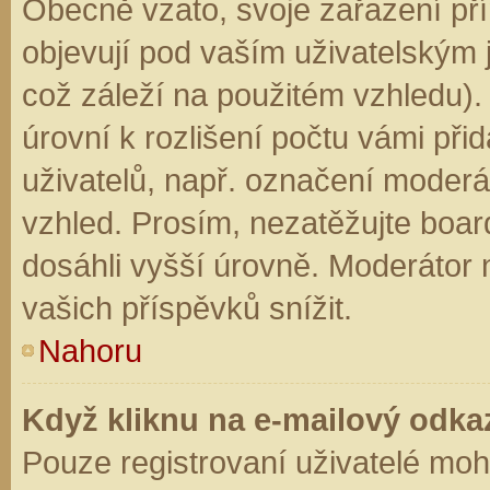
Obecně vzato, svoje zařazení př
objevují pod vaším uživatelským
což záleží na použitém vzhledu).
úrovní k rozlišení počtu vámi přid
uživatelů, např. označení moderá
vzhled. Prosím, nezatěžujte boar
dosáhli vyšší úrovně. Moderátor
vašich příspěvků snížit.
Nahoru
Když kliknu na e-mailový odkaz
Pouze registrovaní uživatelé moh