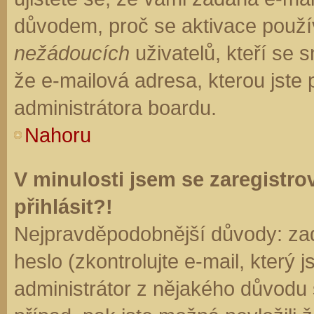
důvodem, proč se aktivace použí
nežádoucích
uživatelů, kteří se s
že e-mailová adresa, kterou jste p
administrátora boardu.
Nahoru
V minulosti jsem se zaregistr
přihlásit?!
Nejpravděpodobnější důvody: zad
heslo (zkontrolujte e-mail, který j
administrátor z nějakého důvodu 