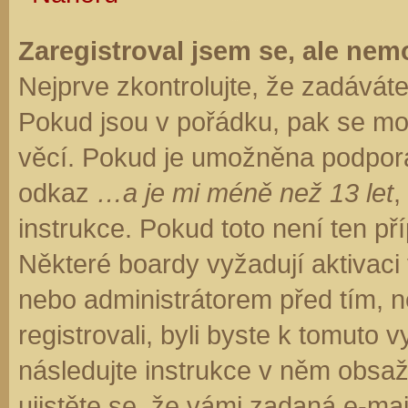
Zaregistroval jsem se, ale nemo
Nejprve zkontrolujte, že zadávát
Pokud jsou v pořádku, pak se moh
věcí. Pokud je umožněna podpora C
odkaz
…a je mi méně než 13 let
,
instrukce. Pokud toto není ten př
Některé boardy vyžadují aktivaci
nebo administrátorem před tím, ne
registrovali, byli byste k tomuto
následujte instrukce v něm obsaže
ujistěte se, že vámi zadaná e-ma