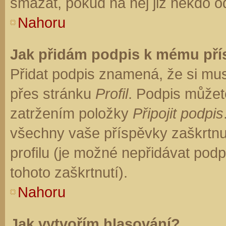
smazat, pokud na něj již někdo o
Nahoru
Jak přidám podpis k mému př
Přidat podpis znamená, že si musí
přes stránku
Profil
. Podpis můžet
zatržením položky
Připojit podpis
všechny vaše příspěvky zaškrtnu
profilu (je možné nepřidávat po
tohoto zaškrtnutí).
Nahoru
Jak vytvořím hlasování?