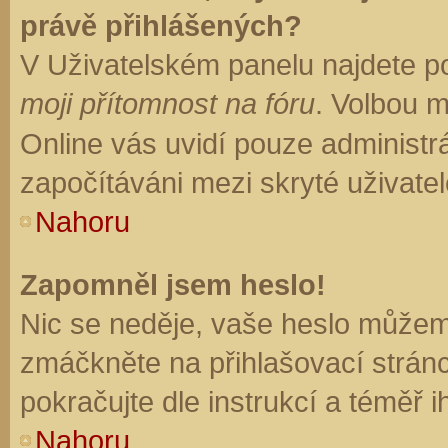
právě přihlášených?
V Uživatelském panelu najdete p
moji přítomnost na fóru
. Volbou 
Online vás uvidí pouze administrá
započítáváni mezi skryté uživatel
Nahoru
Zapomněl jsem heslo!
Nic se neděje, vaše heslo můžem
zmáčkněte na přihlašovací stránc
pokračujte dle instrukcí a téměř i
Nahoru