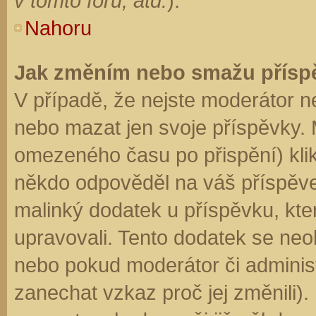
v tomto fóru, atd.
).
Nahoru
Jak změním nebo smažu přísp
V případě, že nejste moderátor n
nebo mazat jen svoje příspěvky. 
omezeného času po přispění) klik
někdo odpověděl na váš příspěve
malinký dodatek u příspěvku, kter
upravovali. Tento dodatek se neo
nebo pokud moderátor či administr
zanechat vzkaz proč jej změnili)