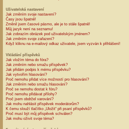
Uživatelská nastavení
Jak změním svoje nastavení?
Časy jsou špatně!
Změnil jsem časové pásmo, ale je to stále špatně!
Můj jazyk není na seznamu!
Jak zobrazím obrázek pod uživatelským jménem?
Jak změním svoje zařazení?
Když kliknu na e-mailový odkaz uživatele, jsem vyzván k přihlášení!
Vkládání příspěvků
Jak vložím téma do fóra?
Jak změním nebo smažu příspěvek?
Jak přidám podpis k mému příspěvku?
Jak vytvořím hlasování?
Proč nemohu přidat více možností pro hlasování?
Jak změním nebo smažu hlasování?
Proč se nemohu dostat k fóru?
Proč nemohu přidávat přílohy?
Proč jsem obdržel varování?
Jak mohu nahlásit příspěvek moderátorům?
K čemu slouží tlačítko „Uložit“ při psaní příspěvků?
Proč musí být můj příspěvek schválen?
Jak mohu oživit svoje téma?