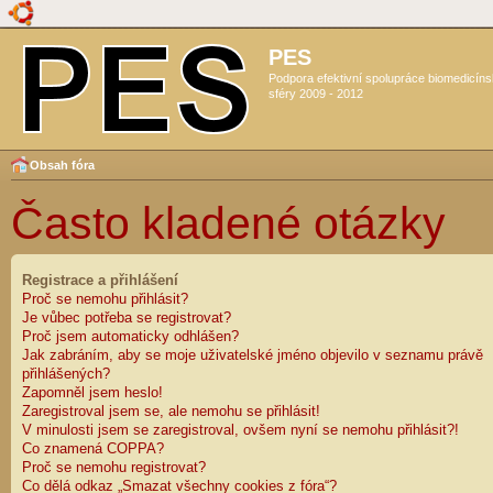
PES
Podpora efektivní spolupráce biomedicín
sféry 2009 - 2012
Obsah fóra
Často kladené otázky
Registrace a přihlášení
Proč se nemohu přihlásit?
Je vůbec potřeba se registrovat?
Proč jsem automaticky odhlášen?
Jak zabráním, aby se moje uživatelské jméno objevilo v seznamu právě
přihlášených?
Zapomněl jsem heslo!
Zaregistroval jsem se, ale nemohu se přihlásit!
V minulosti jsem se zaregistroval, ovšem nyní se nemohu přihlásit?!
Co znamená COPPA?
Proč se nemohu registrovat?
Co dělá odkaz „Smazat všechny cookies z fóra“?