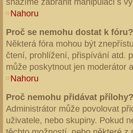
snažíme zabránit manipulaci s vý
Nahoru
Proč se nemohu dostat k fóru
Některá fóra mohou být znepříst
čtení, prohlížení, přispívání atd. 
může poskytnout jen moderátor a a
Nahoru
Proč nemohu přidávat přílohy
Administrátor může povolovat přid
uživatele, nebo skupiny. Pokud 
těchto možností, nebo některé z n