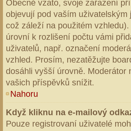
Obecně vzato, svoje zařazení př
objevují pod vaším uživatelským
což záleží na použitém vzhledu).
úrovní k rozlišení počtu vámi přid
uživatelů, např. označení moderá
vzhled. Prosím, nezatěžujte boar
dosáhli vyšší úrovně. Moderátor
vašich příspěvků snížit.
Nahoru
Když kliknu na e-mailový odkaz
Pouze registrovaní uživatelé moh