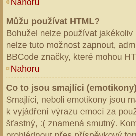
Nahoru
Můžu používat HTML?
Bohužel nelze používat jakékoliv
nelze tuto možnost zapnout, admi
BBCode značky, které mohou HT
Nahoru
Co to jsou smajlíci (emotikony
Smajlíci, neboli emotikony jsou m
k vyjádření výrazu emocí za použ
šťastný, :( znamená smutný. Kom
prohlédnout přes příspěvkový for