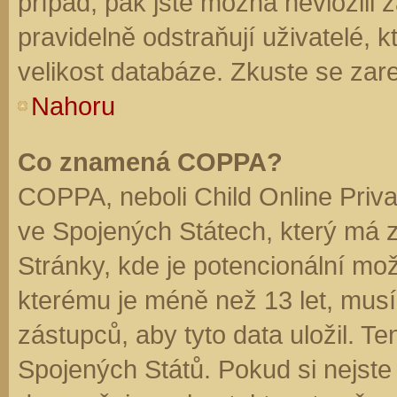
případ, pak jste možná nevložili 
pravidelně odstraňují uživatelé, k
velikost databáze. Zkuste se zare
Nahoru
Co znamená COPPA?
COPPA, neboli Child Online Priva
ve Spojených Státech, který má z
Stránky, kde je potencionální mož
kterému je méně než 13 let, mus
zástupců, aby tyto data uložil. Te
Spojených Států. Pokud si nejste jis