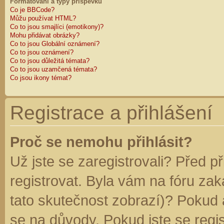
Formátování a typy příspěvků
Co je BBCode?
Můžu používat HTML?
Co to jsou smajlíci (emotikony)?
Mohu přidávat obrázky?
Co to jsou Globální oznámení?
Co to jsou oznámení?
Co to jsou důležitá témata?
Co to jsou uzamčená témata?
Co jsou ikony témat?
Registrace a přihlášení
Proč se nemohu přihlásit?
Už jste se zaregistrovali? Před p
registrovat. Byla vám na fóru za
tato skutečnost zobrazí)? Pokud a
se na důvody. Pokud jste se regist