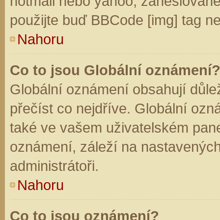
hotmail nebo yahoo, zaheslované
použijte buď BBCode [img] tag ne
Nahoru
Co to jsou Globální oznámení
Globální oznámení obsahují důleži
přečíst co nejdříve. Globální oz
také ve vašem uživatelském panelu
oznámení, záleží na nastavených
administrátoři.
Nahoru
Co to jsou oznámení?