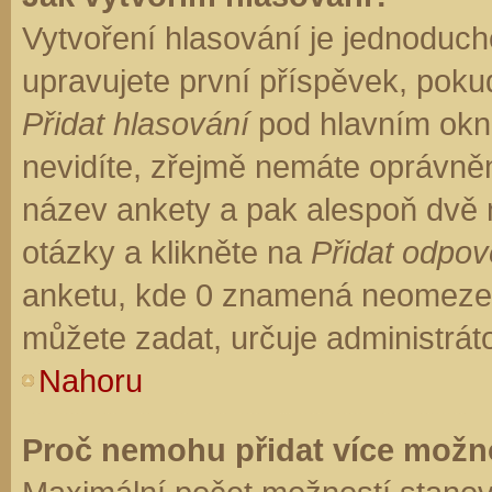
Vytvoření hlasování je jednoduch
upravujete první příspěvek, pokud
Přidat hlasování
pod hlavním okn
nevidíte, zřejmě nemáte oprávněn
název ankety a pak alespoň dvě
otázky a klikněte na
Přidat odpo
anketu, kde 0 znamená neomezen
můžete zadat, určuje administrát
Nahoru
Proč nemohu přidat více možno