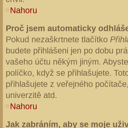
Nahoru
Proč jsem automaticky odhláš
Pokud nezaškrtnete tlačítko
Přihl
budete přihlášeni jen po dobu prá
vašeho účtu někým jiným. Abyste z
políčko, když se přihlašujete. T
přihlašujete z veřejného počítače
univerzitě atd.
Nahoru
Jak zabráním, aby se moje uži