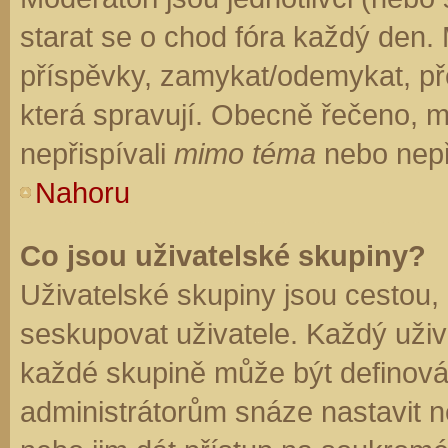
starat se o chod fóra každý den.
příspěvky, zamykat/odemykat, př
která spravují. Obecně řečeno, mo
nepřispívali
mimo téma
nebo nepři
Nahoru
Co jsou uživatelské skupiny?
Uživatelské skupiny jsou cestou,
seskupovat uživatele. Každý uživa
každé skupině může být definován
administrátorům snáze nastavit n