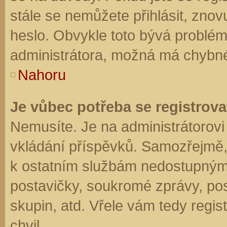
stále se nemůžete přihlásit, znov
heslo. Obvykle toto bývá problém
administrátora, možná má chybné
Nahoru
Je vůbec potřeba se registrova
Nemusíte. Je na administrátorovi f
vkládání příspěvků. Samozřejmě,
k ostatním službám nedostupným
postavičky, soukromé zprávy, posí
skupin, atd. Vřele vám tedy regis
chvil.