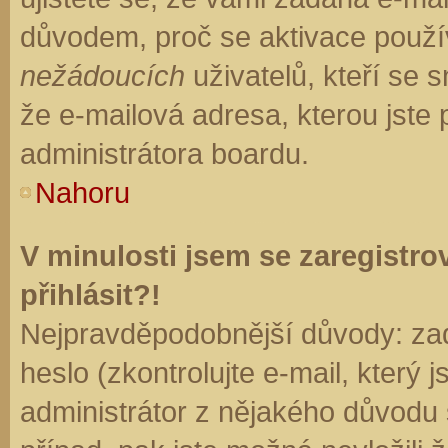
důvodem, proč se aktivace použí
nežádoucích
uživatelů, kteří se s
že e-mailová adresa, kterou jste p
administrátora boardu.
Nahoru
V minulosti jsem se zaregistr
přihlásit?!
Nejpravděpodobnější důvody: zad
heslo (zkontrolujte e-mail, který j
administrátor z nějakého důvodu 