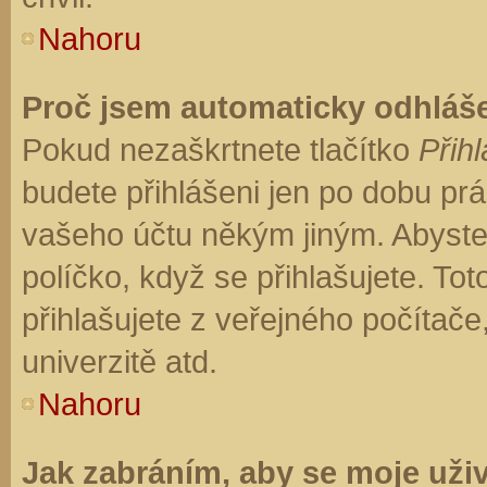
Nahoru
Proč jsem automaticky odhláš
Pokud nezaškrtnete tlačítko
Přihl
budete přihlášeni jen po dobu prá
vašeho účtu někým jiným. Abyste z
políčko, když se přihlašujete. T
přihlašujete z veřejného počítače
univerzitě atd.
Nahoru
Jak zabráním, aby se moje uži