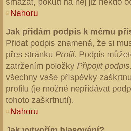
smazat, pokud na něj již někdo o
Nahoru
Jak přidám podpis k mému př
Přidat podpis znamená, že si musí
přes stránku
Profil
. Podpis můžet
zatržením položky
Připojit podpis
všechny vaše příspěvky zaškrtnu
profilu (je možné nepřidávat po
tohoto zaškrtnutí).
Nahoru
Jak vytvořím hlasování?