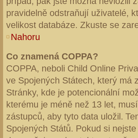
případ, pak jste možná nevložili 
pravidelně odstraňují uživatelé, k
velikost databáze. Zkuste se zare
Nahoru
Co znamená COPPA?
COPPA, neboli Child Online Priva
ve Spojených Státech, který má z
Stránky, kde je potencionální mož
kterému je méně než 13 let, mus
zástupců, aby tyto data uložil. Te
Spojených Států. Pokud si nejste jis