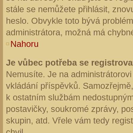
stále se nemůžete přihlásit, znov
heslo. Obvykle toto bývá problém
administrátora, možná má chybné
Nahoru
Je vůbec potřeba se registrova
Nemusíte. Je na administrátorovi f
vkládání příspěvků. Samozřejmě,
k ostatním službám nedostupným
postavičky, soukromé zprávy, posí
skupin, atd. Vřele vám tedy regis
chvil.