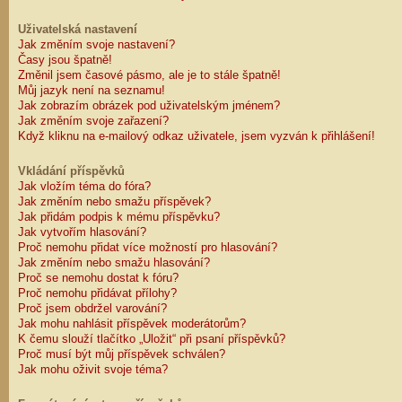
Uživatelská nastavení
Jak změním svoje nastavení?
Časy jsou špatně!
Změnil jsem časové pásmo, ale je to stále špatně!
Můj jazyk není na seznamu!
Jak zobrazím obrázek pod uživatelským jménem?
Jak změním svoje zařazení?
Když kliknu na e-mailový odkaz uživatele, jsem vyzván k přihlášení!
Vkládání příspěvků
Jak vložím téma do fóra?
Jak změním nebo smažu příspěvek?
Jak přidám podpis k mému příspěvku?
Jak vytvořím hlasování?
Proč nemohu přidat více možností pro hlasování?
Jak změním nebo smažu hlasování?
Proč se nemohu dostat k fóru?
Proč nemohu přidávat přílohy?
Proč jsem obdržel varování?
Jak mohu nahlásit příspěvek moderátorům?
K čemu slouží tlačítko „Uložit“ při psaní příspěvků?
Proč musí být můj příspěvek schválen?
Jak mohu oživit svoje téma?