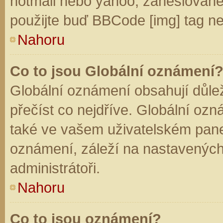
hotmail nebo yahoo, zaheslované
použijte buď BBCode [img] tag ne
Nahoru
Co to jsou Globální oznámení
Globální oznámení obsahují důleži
přečíst co nejdříve. Globální oz
také ve vašem uživatelském panelu
oznámení, záleží na nastavených
administrátoři.
Nahoru
Co to jsou oznámení?