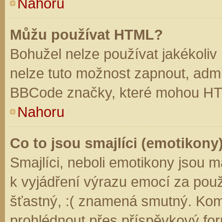
Nahoru
Můžu používat HTML?
Bohužel nelze používat jakékoliv
nelze tuto možnost zapnout, admi
BBCode značky, které mohou HT
Nahoru
Co to jsou smajlíci (emotikony
Smajlíci, neboli emotikony jsou m
k vyjádření výrazu emocí za použ
šťastný, :( znamená smutný. Kom
prohlédnout přes příspěvkový for