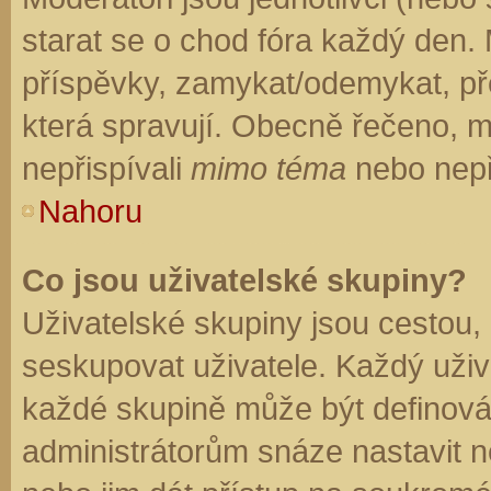
starat se o chod fóra každý den.
příspěvky, zamykat/odemykat, př
která spravují. Obecně řečeno, mo
nepřispívali
mimo téma
nebo nepři
Nahoru
Co jsou uživatelské skupiny?
Uživatelské skupiny jsou cestou,
seskupovat uživatele. Každý uživa
každé skupině může být definován
administrátorům snáze nastavit n