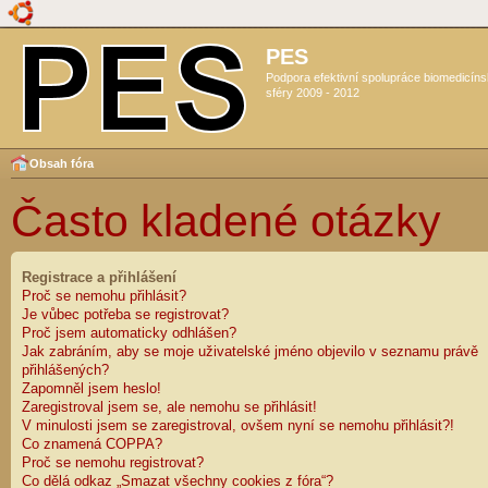
PES
Podpora efektivní spolupráce biomedicín
sféry 2009 - 2012
Obsah fóra
Často kladené otázky
Registrace a přihlášení
Proč se nemohu přihlásit?
Je vůbec potřeba se registrovat?
Proč jsem automaticky odhlášen?
Jak zabráním, aby se moje uživatelské jméno objevilo v seznamu právě
přihlášených?
Zapomněl jsem heslo!
Zaregistroval jsem se, ale nemohu se přihlásit!
V minulosti jsem se zaregistroval, ovšem nyní se nemohu přihlásit?!
Co znamená COPPA?
Proč se nemohu registrovat?
Co dělá odkaz „Smazat všechny cookies z fóra“?