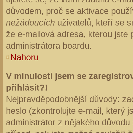
důvodem, proč se aktivace použí
nežádoucích
uživatelů, kteří se s
že e-mailová adresa, kterou jste p
administrátora boardu.
Nahoru
V minulosti jsem se zaregistr
přihlásit?!
Nejpravděpodobnější důvody: zad
heslo (zkontrolujte e-mail, který j
administrátor z nějakého důvodu 