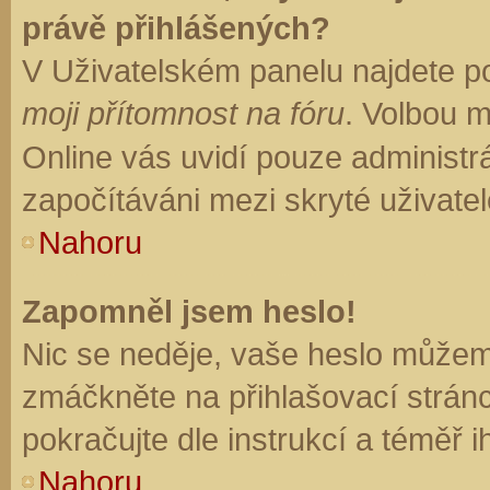
právě přihlášených?
V Uživatelském panelu najdete p
moji přítomnost na fóru
. Volbou 
Online vás uvidí pouze administrá
započítáváni mezi skryté uživatel
Nahoru
Zapomněl jsem heslo!
Nic se neděje, vaše heslo můžem
zmáčkněte na přihlašovací stránc
pokračujte dle instrukcí a téměř i
Nahoru