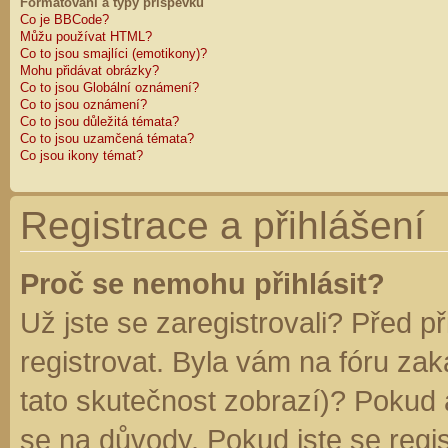
Formátování a typy příspěvků
Co je BBCode?
Můžu používat HTML?
Co to jsou smajlíci (emotikony)?
Mohu přidávat obrázky?
Co to jsou Globální oznámení?
Co to jsou oznámení?
Co to jsou důležitá témata?
Co to jsou uzamčená témata?
Co jsou ikony témat?
Registrace a přihlášení
Proč se nemohu přihlásit?
Už jste se zaregistrovali? Před p
registrovat. Byla vám na fóru za
tato skutečnost zobrazí)? Pokud a
se na důvody. Pokud jste se regist