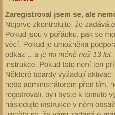
Zaregistroval jsem se, ale nemo
Nejprve zkontrolujte, že zadávát
Pokud jsou v pořádku, pak se moh
věcí. Pokud je umožněna podpora C
odkaz
…a je mi méně než 13 let
,
instrukce. Pokud toto není ten př
Některé boardy vyžadují aktivaci
nebo administrátorem před tím, ne
registrovali, byli byste k tomuto
následujte instrukce v něm obsaže
ujistěte se, že vámi zadaná e-ma