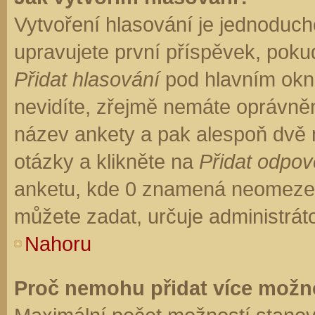
Vytvoření hlasování je jednoduch
upravujete první příspěvek, pokud
Přidat hlasování
pod hlavním okn
nevidíte, zřejmě nemáte oprávněn
název ankety a pak alespoň dvě
otázky a klikněte na
Přidat odpo
anketu, kde 0 znamená neomezen
můžete zadat, určuje administrát
Nahoru
Proč nemohu přidat více možno