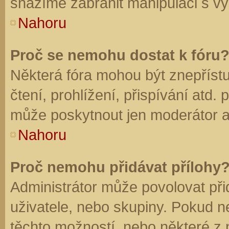
snažíme zabránit manipulaci s vý
Nahoru
Proč se nemohu dostat k fóru
Některá fóra mohou být znepříst
čtení, prohlížení, přispívání atd. 
může poskytnout jen moderátor a a
Nahoru
Proč nemohu přidávat přílohy
Administrátor může povolovat přid
uživatele, nebo skupiny. Pokud 
těchto možností, nebo některé z n