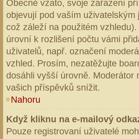
Obecně vzato, svoje zařazení př
objevují pod vaším uživatelským
což záleží na použitém vzhledu).
úrovní k rozlišení počtu vámi přid
uživatelů, např. označení moderá
vzhled. Prosím, nezatěžujte boar
dosáhli vyšší úrovně. Moderátor
vašich příspěvků snížit.
Nahoru
Když kliknu na e-mailový odkaz
Pouze registrovaní uživatelé moh