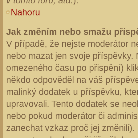
v tomto fóru, atd.
).
Nahoru
Jak změním nebo smažu přísp
V případě, že nejste moderátor n
nebo mazat jen svoje příspěvky. 
omezeného času po přispění) klik
někdo odpověděl na váš příspěve
malinký dodatek u příspěvku, kter
upravovali. Tento dodatek se neo
nebo pokud moderátor či administr
zanechat vzkaz proč jej změnili)