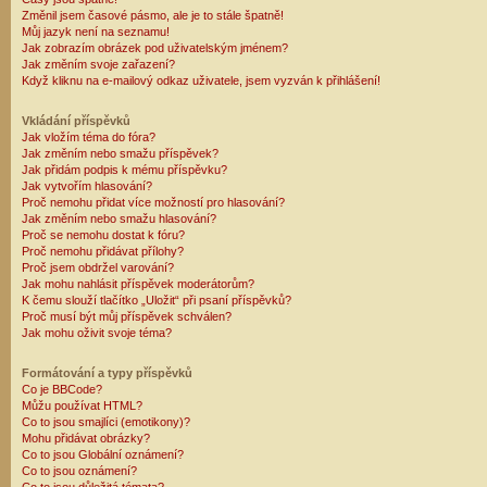
Změnil jsem časové pásmo, ale je to stále špatně!
Můj jazyk není na seznamu!
Jak zobrazím obrázek pod uživatelským jménem?
Jak změním svoje zařazení?
Když kliknu na e-mailový odkaz uživatele, jsem vyzván k přihlášení!
Vkládání příspěvků
Jak vložím téma do fóra?
Jak změním nebo smažu příspěvek?
Jak přidám podpis k mému příspěvku?
Jak vytvořím hlasování?
Proč nemohu přidat více možností pro hlasování?
Jak změním nebo smažu hlasování?
Proč se nemohu dostat k fóru?
Proč nemohu přidávat přílohy?
Proč jsem obdržel varování?
Jak mohu nahlásit příspěvek moderátorům?
K čemu slouží tlačítko „Uložit“ při psaní příspěvků?
Proč musí být můj příspěvek schválen?
Jak mohu oživit svoje téma?
Formátování a typy příspěvků
Co je BBCode?
Můžu používat HTML?
Co to jsou smajlíci (emotikony)?
Mohu přidávat obrázky?
Co to jsou Globální oznámení?
Co to jsou oznámení?