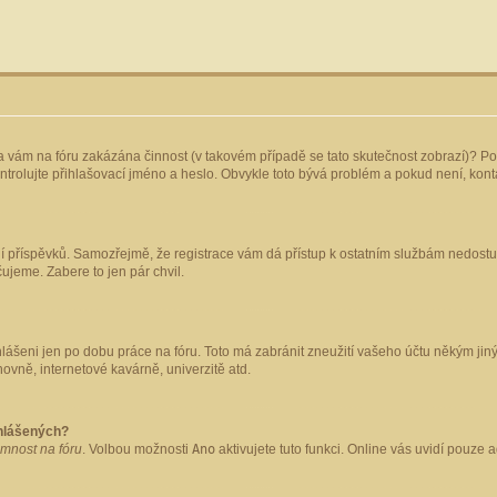
yla vám na fóru zakázána činnost (v takovém případě se tato skutečnost zobrazí)? Po
 zkontrolujte přihlašovací jméno a heslo. Obvykle toto bývá problém a pokud není, ko
ládání příspěvků. Samozřejmě, že registrace vám dá přístup k ostatním službám nedo
čujeme. Zabere to jen pár chvil.
hlášeni jen po dobu práce na fóru. Toto má zabránit zneužití vašeho účtu někým jiným.
ovně, internetové kavárně, univerzitě atd.
ihlášených?
omnost na fóru
. Volbou možnosti
Ano
aktivujete tuto funkci. Online vás uvidí pouze 