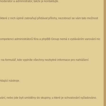
oderátor a administrátor, takže je kontaktujte.
které z nich úplně zabraňují přidávat přílohy, nezobrazí se vám tato možnost
 v kompetenci administrátorů fóra a phpBB Group nemá s vydáváním varování nic
e na formulář, kde vyplníte všechny nezbytné informace pro nahlášení
dající nástroje.
ání, nebo jste byli umístěny do skupiny, u které je schvalování vyžadováno.