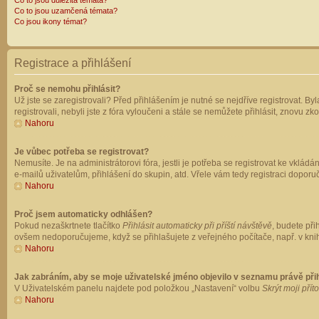
Co to jsou důležitá témata?
Co to jsou uzamčená témata?
Co jsou ikony témat?
Registrace a přihlášení
Proč se nemohu přihlásit?
Už jste se zaregistrovali? Před přihlášením je nutné se nejdříve registrovat. B
registrovali, nebyli jste z fóra vyloučeni a stále se nemůžete přihlásit, znovu
Nahoru
Je vůbec potřeba se registrovat?
Nemusíte. Je na administrátorovi fóra, jestli je potřeba se registrovat ke vk
e-mailů uživatelům, přihlášení do skupin, atd. Vřele vám tedy registraci doporu
Nahoru
Proč jsem automaticky odhlášen?
Pokud nezaškrtnete tlačítko
Přihlásit automaticky při příští návštěvě
, budete při
ovšem nedoporučujeme, když se přihlašujete z veřejného počítače, např. v knih
Nahoru
Jak zabráním, aby se moje uživatelské jméno objevilo v seznamu právě př
V Uživatelském panelu najdete pod položkou „Nastavení“ volbu
Skrýt moji přít
Nahoru