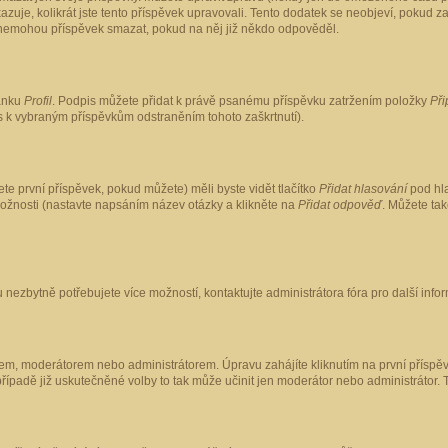
kazuje, kolikrát jste tento příspěvek upravovali. Tento dodatek se neobjeví, pokud
lé nemohou příspěvek smazat, pokud na něj již někdo odpověděl.
ránku
Profil
. Podpis můžete přidat k právě psanému příspěvku zatržením položky
Při
is k vybraným příspěvkům odstraněním tohoto zaškrtnutí).
te první příspěvek, pokud můžete) měli byste vidět tlačítko
Přidat hlasování
pod hla
možnosti (nastavte napsáním název otázky a klikněte na
Přidat odpověď
. Můžete ta
 nezbytně potřebujete více možností, kontaktujte administrátora fóra pro další info
em, moderátorem nebo administrátorem. Úpravu zahájíte kliknutím na první příspěv
ípadě již uskutečněné volby to tak může učinit jen moderátor nebo administrátor. 