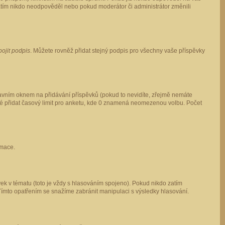
 zatím nikdo neodpověděl nebo pokud moderátor či administrátor změnili
pojit podpis
. Můžete rovněž přidat stejný podpis pro všechny vaše příspěvky
vním oknem na přidávání příspěvků (pokud to nevidíte, zřejmě nemáte
ké přidat časový limit pro anketu, kde 0 znamená neomezenou volbu. Počet
rmace.
ek v tématu (toto je vždy s hlasováním spojeno). Pokud nikdo zatím
Tímto opatřením se snažíme zabránit manipulaci s výsledky hlasování.