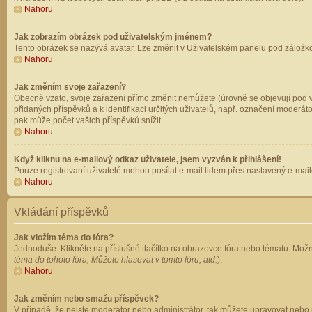
Nahoru
Jak zobrazím obrázek pod uživatelským jménem?
Tento obrázek se nazývá avatar. Lze změnit v Uživatelském panelu pod záložkou 
Nahoru
Jak změním svoje zařazení?
Obecně vzato, svoje zařazení přímo změnit nemůžete (úrovně se objevují pod v
přidaných příspěvků a k identifikaci určitých uživatelů, např. označení moderá
pak může počet vašich příspěvků snížit.
Nahoru
Když kliknu na e-mailový odkaz uživatele, jsem vyzván k přihlášení!
Pouze registrovaní uživatelé mohou posílat e-mail lidem přes nastavený e-mailo
Nahoru
Vkládání příspěvků
Jak vložím téma do fóra?
Jednoduše. Klikněte na příslušné tlačítko na obrazovce fóra nebo tématu. Možn
téma do tohoto fóra, Můžete hlasovat v tomto fóru, atd.
).
Nahoru
Jak změním nebo smažu příspěvek?
V případě, že nejste moderátor nebo administrátor, tak můžete upravovat nebo 