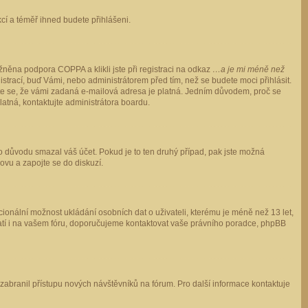
ukcí a téměř ihned budete přihlášeni.
něna podpora COPPA a klikli jste při registraci na odkaz
…a je mi méně než
istrací, buď Vámi, nebo administrátorem před tím, než se budete moci přihlásit.
stěte se, že vámi zadaná e-mailová adresa je platná. Jedním důvodem, proč se
 platná, kontaktujte administrátora boardu.
ho důvodu smazal váš účet. Pokud je to ten druhý případ, pak jste možná
novu a zapojte se do diskuzí.
cionální možnost ukládání osobních dat o uživateli, kterému je méně než 13 let,
o platí i na vašem fóru, doporučujeme kontaktovat vaše právního poradce, phpBB
y zabranil přístupu nových návštěvníků na fórum. Pro další informace kontaktuje