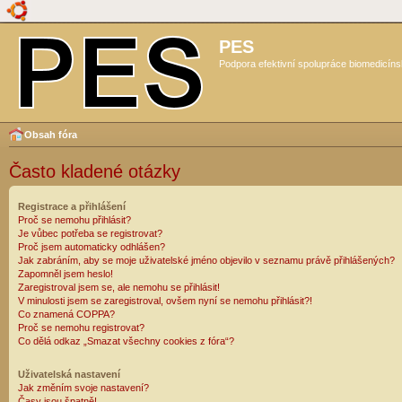
PES
Podpora efektivní spolupráce biomedicíns
Obsah fóra
Často kladené otázky
Registrace a přihlášení
Proč se nemohu přihlásit?
Je vůbec potřeba se registrovat?
Proč jsem automaticky odhlášen?
Jak zabráním, aby se moje uživatelské jméno objevilo v seznamu právě přihlášených?
Zapomněl jsem heslo!
Zaregistroval jsem se, ale nemohu se přihlásit!
V minulosti jsem se zaregistroval, ovšem nyní se nemohu přihlásit?!
Co znamená COPPA?
Proč se nemohu registrovat?
Co dělá odkaz „Smazat všechny cookies z fóra“?
Uživatelská nastavení
Jak změním svoje nastavení?
Časy jsou špatně!