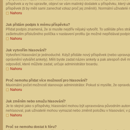
příspěvek a vy ho upravíte, objeví se vám malinký dodatek u příspěvku, který u
příspěvek (ti by měli sami zanechat vzkaz proč jej změnili). Normální uživate
Nahoru
Jak přidám podpis k mému příspěvku?
Přidat podpis znamená, že si musíte nejdřív nějaký vytvořit. To uděláte přes st
zaškrtnutím příslušného políčka v nastavení profilu (je možné nepřidávat podp
Nahoru
Jak vytvořím hlasování?
Vytvoření hlasování je jednoduché. Když přidáte nový příspěvek (nebo upravuje
oprávnění vytvářet ankety). Měli byste zadat název ankety a pak alespoň dvě 
odpovědí, které můžete zadat, určuje administrátor boardu.
Nahoru
Proč nemohu přidat více možností pro hlasování?
Maximální počet možností stanovuje administrátor. Pokud si myslíte, že opravdu
Nahoru
Jak změním nebo smažu hlasování?
Je to stejné jako s příspěvky, hlasování mohou být upravována původním autor
nehlasoval, pak uživatelé mohou vymazat nebo změnit položku v hlasování, v př
Nahoru
Proč se nemohu dostat k fóru?