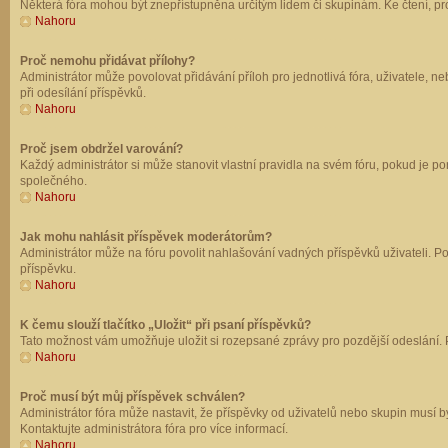
Některá fóra mohou být znepřístupněna určitým lidem či skupinám. Ke čtení, prohl
Nahoru
Proč nemohu přidávat přílohy?
Administrátor může povolovat přidávání příloh pro jednotlivá fóra, uživatele, 
při odesílání příspěvků.
Nahoru
Proč jsem obdržel varování?
Každý administrátor si může stanovit vlastní pravidla na svém fóru, pokud je 
společného.
Nahoru
Jak mohu nahlásit příspěvek moderátorům?
Administrátor může na fóru povolit nahlašování vadných příspěvků uživateli. P
příspěvku.
Nahoru
K čemu slouží tlačítko „Uložit“ při psaní příspěvků?
Tato možnost vám umožňuje uložit si rozepsané zprávy pro pozdější odeslání. Pr
Nahoru
Proč musí být můj příspěvek schválen?
Administrátor fóra může nastavit, že příspěvky od uživatelů nebo skupin musí 
Kontaktujte administrátora fóra pro více informací.
Nahoru