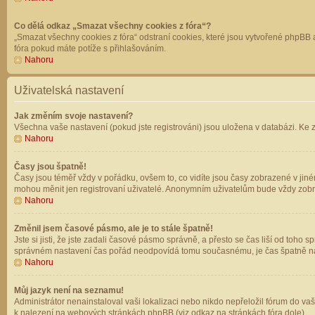
Co dělá odkaz „Smazat všechny cookies z fóra“?
„Smazat všechny cookies z fóra“ odstraní cookies, které jsou vytvořené phpBB a
fóra pokud máte potíže s přihlašováním.
Nahoru
Uživatelská nastavení
Jak změním svoje nastavení?
Všechna vaše nastavení (pokud jste registrováni) jsou uložena v databázi. Ke 
Nahoru
Časy jsou špatně!
Časy jsou téměř vždy v pořádku, ovšem to, co vidíte jsou časy zobrazené v jin
mohou měnit jen registrovaní uživatelé. Anonymním uživatelům bude vždy zobr
Nahoru
Změnil jsem časové pásmo, ale je to stále špatně!
Jste si jisti, že jste zadali časové pásmo správně, a přesto se čas liší od to
správném nastavení čas pořád neodpovídá tomu současnému, je čas špatně na
Nahoru
Můj jazyk není na seznamu!
Administrátor nenainstaloval vaši lokalizaci nebo nikdo nepřeložil fórum do va
k nalezení na webových stránkách phpBB (viz odkaz na stránkách fóra dole).