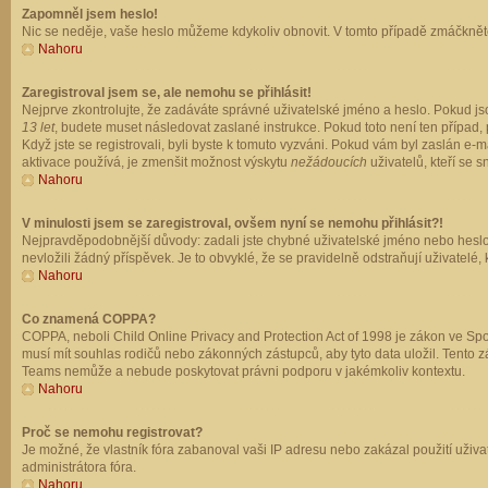
Zapomněl jsem heslo!
Nic se neděje, vaše heslo můžeme kdykoliv obnovit. V tomto případě zmáčkněte
Nahoru
Zaregistroval jsem se, ale nemohu se přihlásit!
Nejprve zkontrolujte, že zadáváte správné uživatelské jméno a heslo. Pokud js
13 let
, budete muset následovat zaslané instrukce. Pokud toto není ten případ, 
Když jste se registrovali, byli byste k tomuto vyzváni. Pokud vám byl zaslán e
aktivace používá, je zmenšit možnost výskytu
nežádoucích
uživatelů, kteří se s
Nahoru
V minulosti jsem se zaregistroval, ovšem nyní se nemohu přihlásit?!
Nejpravděpodobnější důvody: zadali jste chybné uživatelské jméno nebo heslo (z
nevložili žádný příspěvek. Je to obvyklé, že se pravidelně odstraňují uživatelé,
Nahoru
Co znamená COPPA?
COPPA, neboli Child Online Privacy and Protection Act of 1998 je zákon ve Spoj
musí mít souhlas rodičů nebo zákonných zástupců, aby tyto data uložil. Tento zá
Teams nemůže a nebude poskytovat právni podporu v jakémkoliv kontextu.
Nahoru
Proč se nemohu registrovat?
Je možné, že vlastník fóra zabanoval vaši IP adresu nebo zakázal použití uživat
administrátora fóra.
Nahoru