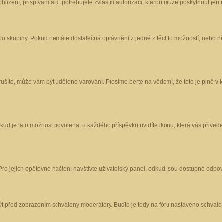
ížení, přispívání atd. potřebujete zvláštní autorizaci, kterou může poskytnout jen m
nebo skupiny. Pokud nemáte dostatečná oprávnění z jedné z těchto možností, nebo ně
porušíte, může vám být uděleno varování. Prosíme berte na vědomí, že toto je plně
okud je tato možnost povolena, u každého příspěvku uvidíte ikonu, která vás přived
o jejich opětovné načtení navštivte uživatelský panel, odkud jsou dostupné odpoví
být před zobrazením schváleny moderátory. Buďto je tedy na fóru nastaveno schvalov