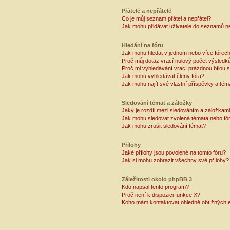
Přátelé a nepřátelé
Co je můj seznam přátel a nepřátel?
Jak mohu přidávat uživatele do seznamů ne
Hledání na fóru
Jak mohu hledat v jednom nebo více fórec
Proč můj dotaz vrací nulový počet výsledk
Proč mi vyhledávání vrací prázdnou bílou s
Jak mohu vyhledávat členy fóra?
Jak mohu najít své vlastní příspěvky a tém
Sledování témat a záložky
Jaký je rozdíl mezi sledováním a záložkam
Jak mohu sledovat zvolená témata nebo fó
Jak mohu zrušit sledování témat?
Přílohy
Jaké přílohy jsou povolené na tomto fóru?
Jak si mohu zobrazit všechny své přílohy?
Záležitosti okolo phpBB 3
Kdo napsal tento program?
Proč není k dispozici funkce X?
Koho mám kontaktovat ohledně obtížných e-