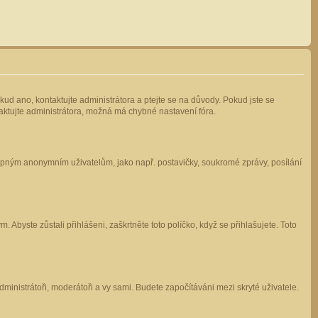
kud ano, kontaktujte administrátora a ptejte se na důvody. Pokud jste se
ntaktujte administrátora, možná má chybné nastavení fóra.
stupným anonymním uživatelům, jako např. postavičky, soukromé zprávy, posílání
 Abyste zůstali přihlášeni, zaškrtněte toto políčko, když se přihlašujete. Toto
administrátoři, moderátoři a vy sami. Budete započítáváni mezi skryté uživatele.