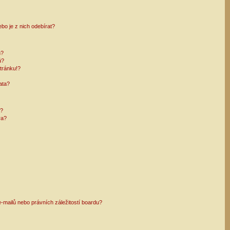
bo je z nich odebírat?
h?
ů?
tránku!?
ata?
i?
ra?
mailů nebo právních záležitostí boardu?