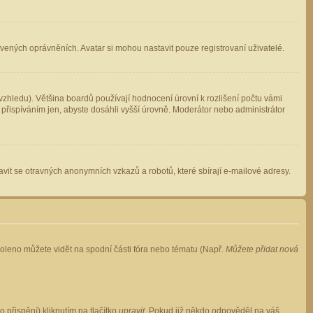
avených oprávněních. Avatar si mohou nastavit pouze registrovaní uživatelé.
zhledu). Většina boardů používají hodnocení úrovní k rozlišení počtu vámi
 přispíváním jen, abyste dosáhli vyšší úrovně. Moderátor nebo administrátor
vit se otravných anonymních vzkazů a robotů, které sbírají e-mailové adresy.
voleno můžete vidět na spodní části fóra nebo tématu (Např.
Můžete přidat nová
přispění) kliknutím na tlačítko
upravit
. Pokud již někdo odpověděl na váš