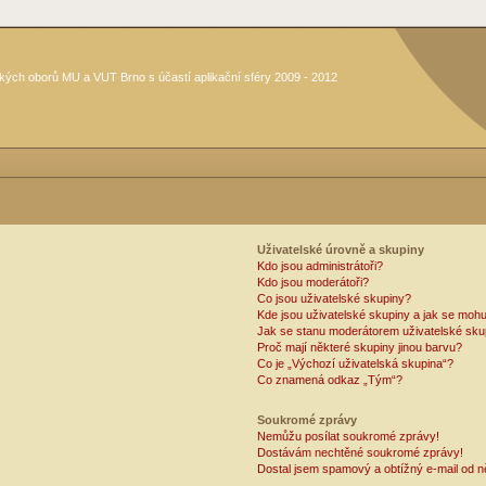
kých oborů MU a VUT Brno s účastí aplikační sféry 2009 - 2012
Uživatelské úrovně a skupiny
Kdo jsou administrátoři?
Kdo jsou moderátoři?
Co jsou uživatelské skupiny?
Kde jsou uživatelské skupiny a jak se mohu
Jak se stanu moderátorem uživatelské sku
Proč mají některé skupiny jinou barvu?
Co je „Výchozí uživatelská skupina“?
Co znamená odkaz „Tým“?
Soukromé zprávy
Nemůžu posílat soukromé zprávy!
Dostávám nechtěné soukromé zprávy!
Dostal jsem spamový a obtížný e-mail od n