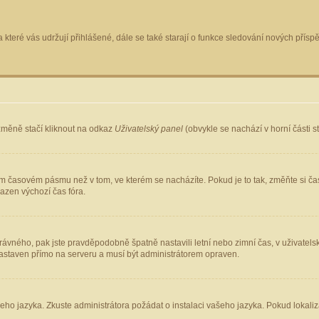
 které vás udržují přihlášené, dále se také starají o funkce sledování nových pří
změně stačí kliknout na odkaz
Uživatelský panel
(obvykle se nachází v horní části 
ém časovém pásmu než v tom, ve kterém se nacházíte. Pokud je to tak, změňte si ča
azen výchozí čas fóra.
ho správného, pak jste pravděpodobně špatně nastavili letní nebo zimní čas, v uživ
staven přímo na serveru a musí být administrátorem opraven.
šeho jazyka. Zkuste administrátora požádat o instalaci vašeho jazyka. Pokud lokaliz