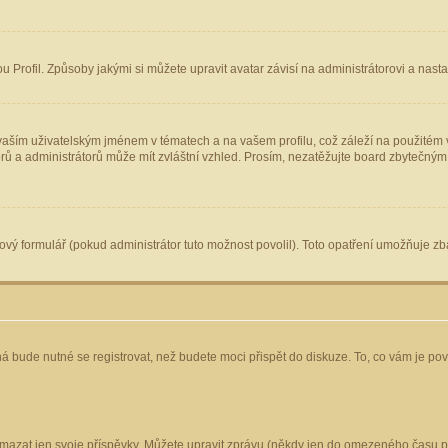
Profil. Způsoby jakými si můžete upravit avatar závisí na administrátorovi a nast
aším uživatelským jménem v tématech a na vašem profilu, což záleží na použitém v
torů a administrátorů může mít zvláštní vzhled. Prosím, nezatěžujte board zbytečným
vý formulář (pokud administrátor tuto možnost povolil). Toto opatření umožňuje zba
á bude nutné se registrovat, než budete moci přispět do diskuze. To, co vám je po
mazat jen svoje příspěvky. Můžete upravit zprávu (někdy jen do omezeného času po 