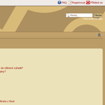
FAQ
Registrovat
Přihlásit se
Pokročilé hledání
 do některé zařadit?
piny?
ěkoho z fóra!