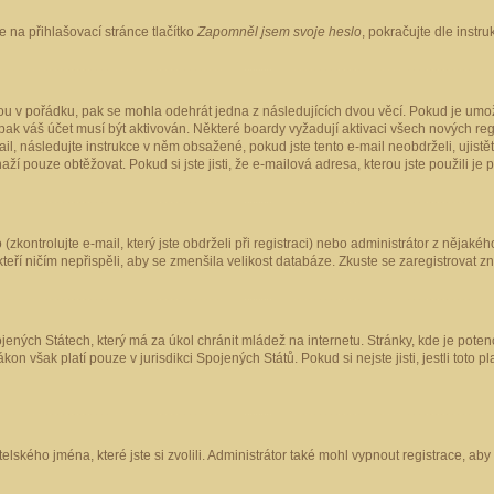
 na přihlašovací stránce tlačítko
Zapomněl jsem svoje heslo
, pokračujte dle instr
ou v pořádku, pak se mohla odehrát jedna z následujících dvou věcí. Pokud je umož
pak váš účet musí být aktivován. Některé boardy vyžadují aktivaci všech nových reg
-mail, následujte instrukce v něm obsažené, pokud jste tento e-mail neobdrželi, uji
naží pouze obtěžovat. Pokud si jste jisti, že e-mailová adresa, kterou jste použili je
kontrolujte e-mail, který jste obdrželi při registraci) nebo administrátor z nějaké
 kteří ničím nepřispěli, aby se zmenšila velikost databáze. Zkuste se zaregistrovat z
ených Státech, který má za úkol chránit mládež na internetu. Stránky, kde je poten
kon však platí pouze v jurisdikci Spojených Států. Pokud si nejste jisti, jestli tot
elského jména, které jste si zvolili. Administrátor také mohl vypnout registrace, ab