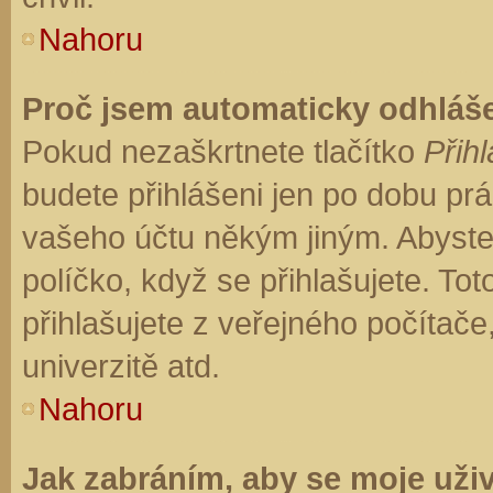
Nahoru
Proč jsem automaticky odhláš
Pokud nezaškrtnete tlačítko
Přihl
budete přihlášeni jen po dobu prá
vašeho účtu někým jiným. Abyste z
políčko, když se přihlašujete. T
přihlašujete z veřejného počítače
univerzitě atd.
Nahoru
Jak zabráním, aby se moje uži