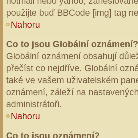
hotmail nebo yahoo, zaheslované
použijte buď BBCode [img] tag ne
Nahoru
Co to jsou Globální oznámení
Globální oznámení obsahují důleži
přečíst co nejdříve. Globální oz
také ve vašem uživatelském panelu
oznámení, záleží na nastavených
administrátoři.
Nahoru
Co to jsou oznámení?