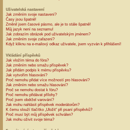
Uživatelská nastavení
Jak změním svoje nastavení?
Časy jsou špatně!
Změnil jsem časové pásmo, ale je to stále špatně!
Můj jazyk není na seznamu!
Jak zobrazím obrázek pod uživatelským jménem?
Jak změním svoje zařazení?
Když kliknu na e-mailový odkaz uživatele, jsem vyzván k přihlášení!
Vkládání příspěvků
Jak vložím téma do fóra?
Jak změním nebo smažu příspěvek?
Jak přidám podpis k mému příspěvku?
Jak vytvořím hlasování?
Proč nemohu přidat více možností pro hlasování?
Jak změním nebo smažu hlasování?
Proč se nemohu dostat k fóru?
Proč nemohu přidávat přílohy?
Proč jsem obdržel varování?
Jak mohu nahlásit příspěvek moderátorům?
K čemu slouží tlačítko „Uložit“ při psaní příspěvků?
Proč musí být můj příspěvek schválen?
Jak mohu oživit svoje téma?