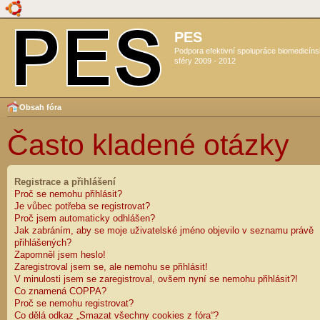
PES
Podpora efektivní spolupráce biomedicín
sféry 2009 - 2012
Obsah fóra
Často kladené otázky
Registrace a přihlášení
Proč se nemohu přihlásit?
Je vůbec potřeba se registrovat?
Proč jsem automaticky odhlášen?
Jak zabráním, aby se moje uživatelské jméno objevilo v seznamu právě
přihlášených?
Zapomněl jsem heslo!
Zaregistroval jsem se, ale nemohu se přihlásit!
V minulosti jsem se zaregistroval, ovšem nyní se nemohu přihlásit?!
Co znamená COPPA?
Proč se nemohu registrovat?
Co dělá odkaz „Smazat všechny cookies z fóra“?