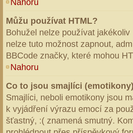
Nahoru
Můžu používat HTML?
Bohužel nelze používat jakékoliv
nelze tuto možnost zapnout, admi
BBCode značky, které mohou HT
Nahoru
Co to jsou smajlíci (emotikony
Smajlíci, neboli emotikony jsou m
k vyjádření výrazu emocí za použ
šťastný, :( znamená smutný. Kom
prohlédnout přes příspěvkový for