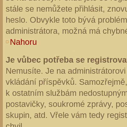
stále se nemůžete přihlásit, znov
heslo. Obvykle toto bývá problém
administrátora, možná má chybné
Nahoru
Je vůbec potřeba se registrova
Nemusíte. Je na administrátorovi f
vkládání příspěvků. Samozřejmě,
k ostatním službám nedostupným
postavičky, soukromé zprávy, posí
skupin, atd. Vřele vám tedy regis
chvil.