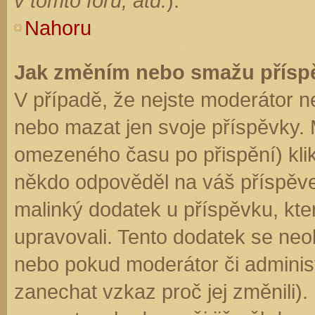
v tomto fóru, atd.
).
Nahoru
Jak změním nebo smažu přísp
V případě, že nejste moderátor n
nebo mazat jen svoje příspěvky. 
omezeného času po přispění) klik
někdo odpověděl na váš příspěve
malinký dodatek u příspěvku, kter
upravovali. Tento dodatek se neo
nebo pokud moderátor či administr
zanechat vzkaz proč jej změnili)