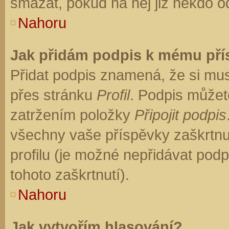
smazat, pokud na něj již někdo o
Nahoru
Jak přidám podpis k mému př
Přidat podpis znamená, že si musí
přes stránku
Profil
. Podpis můžet
zatržením položky
Připojit podpis
všechny vaše příspěvky zaškrtnu
profilu (je možné nepřidávat po
tohoto zaškrtnutí).
Nahoru
Jak vytvořím hlasování?