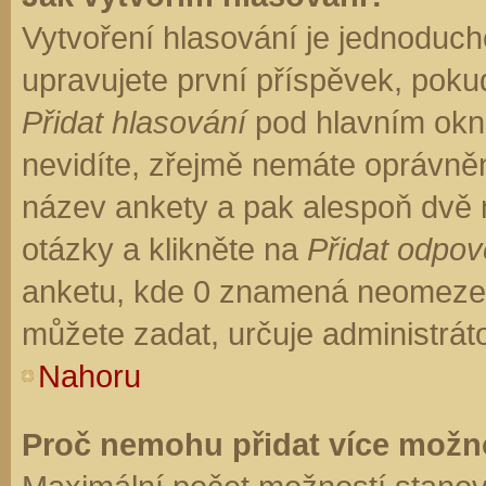
Vytvoření hlasování je jednoduch
upravujete první příspěvek, pokud
Přidat hlasování
pod hlavním okn
nevidíte, zřejmě nemáte oprávněn
název ankety a pak alespoň dvě
otázky a klikněte na
Přidat odpo
anketu, kde 0 znamená neomezen
můžete zadat, určuje administrát
Nahoru
Proč nemohu přidat více možno