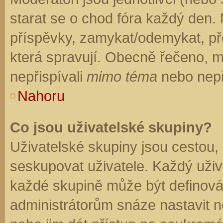
starat se o chod fóra každý den.
příspěvky, zamykat/odemykat, př
která spravují. Obecně řečeno, mo
nepřispívali
mimo téma
nebo nepři
Nahoru
Co jsou uživatelské skupiny?
Uživatelské skupiny jsou cestou,
seskupovat uživatele. Každý uživa
každé skupině může být definován
administrátorům snáze nastavit n