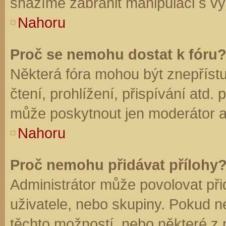
snažíme zabránit manipulaci s vý
Nahoru
Proč se nemohu dostat k fóru
Některá fóra mohou být znepříst
čtení, prohlížení, přispívání atd. 
může poskytnout jen moderátor a a
Nahoru
Proč nemohu přidávat přílohy
Administrátor může povolovat přid
uživatele, nebo skupiny. Pokud 
těchto možností, nebo některé z n