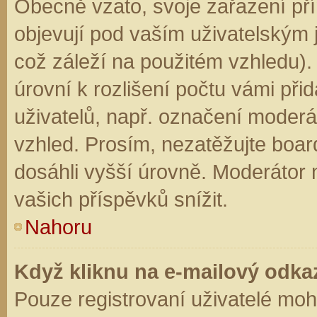
Obecně vzato, svoje zařazení př
objevují pod vaším uživatelským
což záleží na použitém vzhledu).
úrovní k rozlišení počtu vámi přid
uživatelů, např. označení moderá
vzhled. Prosím, nezatěžujte boar
dosáhli vyšší úrovně. Moderátor
vašich příspěvků snížit.
Nahoru
Když kliknu na e-mailový odkaz
Pouze registrovaní uživatelé moh