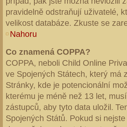
případ, pak jste možná nevložili 
pravidelně odstraňují uživatelé, k
velikost databáze. Zkuste se zare
Nahoru
Co znamená COPPA?
COPPA, neboli Child Online Priva
ve Spojených Státech, který má z
Stránky, kde je potencionální mož
kterému je méně než 13 let, mus
zástupců, aby tyto data uložil. Te
Spojených Států. Pokud si nejste jis