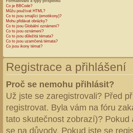
Formátování a typy příspěvků
Co je BBCode?
Můžu používat HTML?
Co to jsou smajlíci (emotikony)?
Mohu přidávat obrázky?
Co to jsou Globální oznámení?
Co to jsou oznámení?
Co to jsou důležitá témata?
Co to jsou uzamčená témata?
Co jsou ikony témat?
Registrace a přihlášení
Proč se nemohu přihlásit?
Už jste se zaregistrovali? Před p
registrovat. Byla vám na fóru za
tato skutečnost zobrazí)? Pokud a
se na důvody. Pokud jste se regist