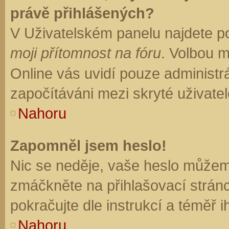
právě přihlášených?
V Uživatelském panelu najdete p
moji přítomnost na fóru
. Volbou 
Online vás uvidí pouze administrá
započítáváni mezi skryté uživatel
Nahoru
Zapomněl jsem heslo!
Nic se neděje, vaše heslo můžem
zmáčkněte na přihlašovací stránc
pokračujte dle instrukcí a téměř i
Nahoru