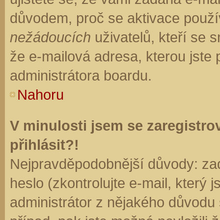
důvodem, proč se aktivace použí
nežádoucích
uživatelů, kteří se s
že e-mailová adresa, kterou jste p
administrátora boardu.
Nahoru
V minulosti jsem se zaregistr
přihlásit?!
Nejpravděpodobnější důvody: zad
heslo (zkontrolujte e-mail, který j
administrátor z nějakého důvodu 