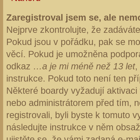
Zaregistroval jsem se, ale nemo
Nejprve zkontrolujte, že zadávát
Pokud jsou v pořádku, pak se moh
věcí. Pokud je umožněna podpora C
odkaz
…a je mi méně než 13 let
,
instrukce. Pokud toto není ten př
Některé boardy vyžadují aktivaci
nebo administrátorem před tím, ne
registrovali, byli byste k tomuto
následujte instrukce v něm obsaže
ujistěte se, že vámi zadaná e-ma