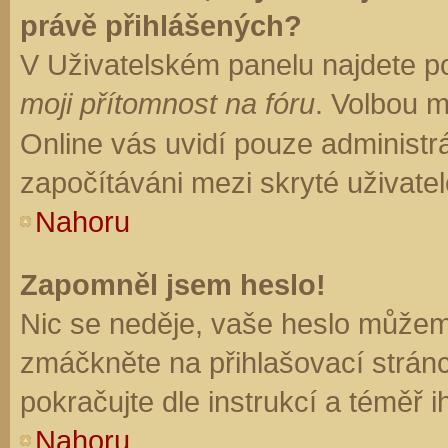
právě přihlášených?
V Uživatelském panelu najdete p
moji přítomnost na fóru
. Volbou 
Online vás uvidí pouze administrá
započítáváni mezi skryté uživatel
Nahoru
Zapomněl jsem heslo!
Nic se neděje, vaše heslo můžem
zmáčkněte na přihlašovací stránc
pokračujte dle instrukcí a téměř i
Nahoru