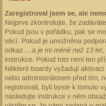
Zaregistroval jsem se, ale nemo
Nejprve zkontrolujte, že zadávát
Pokud jsou v pořádku, pak se moh
věcí. Pokud je umožněna podpora C
odkaz
…a je mi méně než 13 let
,
instrukce. Pokud toto není ten př
Některé boardy vyžadují aktivaci
nebo administrátorem před tím, ne
registrovali, byli byste k tomuto
následujte instrukce v něm obsaže
ujistěte se, že vámi zadaná e-ma