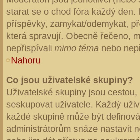
starat se o chod fóra každý den.
příspěvky, zamykat/odemykat, př
která spravují. Obecně řečeno, mo
nepřispívali
mimo téma
nebo nepři
Nahoru
Co jsou uživatelské skupiny?
Uživatelské skupiny jsou cestou,
seskupovat uživatele. Každý uživa
každé skupině může být definován
administrátorům snáze nastavit n