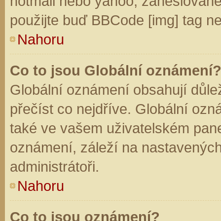
hotmail nebo yahoo, zaheslované
použijte buď BBCode [img] tag ne
Nahoru
Co to jsou Globální oznámení
Globální oznámení obsahují důleži
přečíst co nejdříve. Globální oz
také ve vašem uživatelském panelu
oznámení, záleží na nastavených
administrátoři.
Nahoru
Co to jsou oznámení?