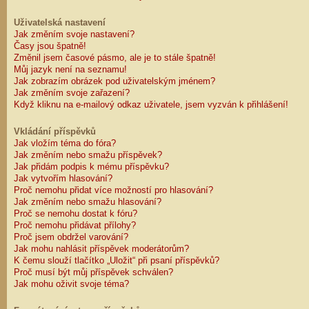
Uživatelská nastavení
Jak změním svoje nastavení?
Časy jsou špatně!
Změnil jsem časové pásmo, ale je to stále špatně!
Můj jazyk není na seznamu!
Jak zobrazím obrázek pod uživatelským jménem?
Jak změním svoje zařazení?
Když kliknu na e-mailový odkaz uživatele, jsem vyzván k přihlášení!
Vkládání příspěvků
Jak vložím téma do fóra?
Jak změním nebo smažu příspěvek?
Jak přidám podpis k mému příspěvku?
Jak vytvořím hlasování?
Proč nemohu přidat více možností pro hlasování?
Jak změním nebo smažu hlasování?
Proč se nemohu dostat k fóru?
Proč nemohu přidávat přílohy?
Proč jsem obdržel varování?
Jak mohu nahlásit příspěvek moderátorům?
K čemu slouží tlačítko „Uložit“ při psaní příspěvků?
Proč musí být můj příspěvek schválen?
Jak mohu oživit svoje téma?