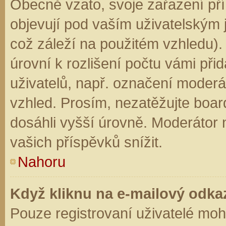
Obecně vzato, svoje zařazení př
objevují pod vaším uživatelským
což záleží na použitém vzhledu).
úrovní k rozlišení počtu vámi přid
uživatelů, např. označení moderá
vzhled. Prosím, nezatěžujte boar
dosáhli vyšší úrovně. Moderátor
vašich příspěvků snížit.
Nahoru
Když kliknu na e-mailový odkaz
Pouze registrovaní uživatelé moh