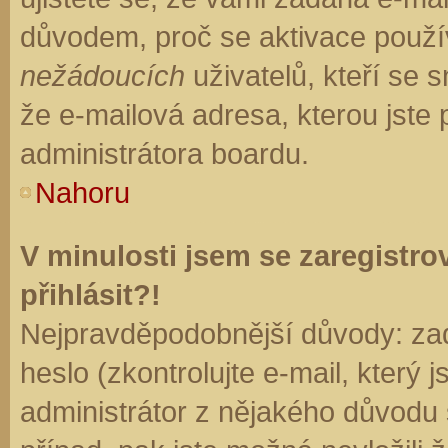
důvodem, proč se aktivace použí
nežádoucích
uživatelů, kteří se s
že e-mailová adresa, kterou jste p
administrátora boardu.
Nahoru
V minulosti jsem se zaregistr
přihlásit?!
Nejpravděpodobnější důvody: zad
heslo (zkontrolujte e-mail, který j
administrátor z nějakého důvodu 