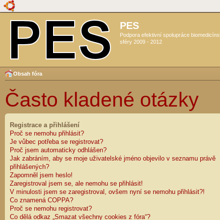
PES
Podpora efektivní spolupráce biomedicín
sféry 2009 - 2012
Obsah fóra
Často kladené otázky
Registrace a přihlášení
Proč se nemohu přihlásit?
Je vůbec potřeba se registrovat?
Proč jsem automaticky odhlášen?
Jak zabráním, aby se moje uživatelské jméno objevilo v seznamu právě
přihlášených?
Zapomněl jsem heslo!
Zaregistroval jsem se, ale nemohu se přihlásit!
V minulosti jsem se zaregistroval, ovšem nyní se nemohu přihlásit?!
Co znamená COPPA?
Proč se nemohu registrovat?
Co dělá odkaz „Smazat všechny cookies z fóra“?