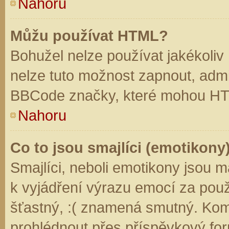
Nahoru
Můžu používat HTML?
Bohužel nelze používat jakékoliv
nelze tuto možnost zapnout, admi
BBCode značky, které mohou HT
Nahoru
Co to jsou smajlíci (emotikony
Smajlíci, neboli emotikony jsou m
k vyjádření výrazu emocí za použ
šťastný, :( znamená smutný. Kom
prohlédnout přes příspěvkový for