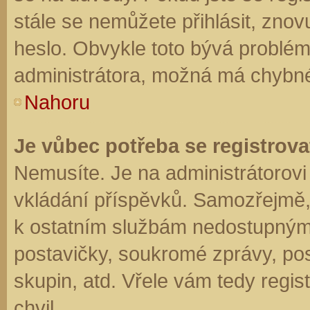
stále se nemůžete přihlásit, znov
heslo. Obvykle toto bývá problém
administrátora, možná má chybné
Nahoru
Je vůbec potřeba se registrova
Nemusíte. Je na administrátorovi f
vkládání příspěvků. Samozřejmě,
k ostatním službám nedostupným
postavičky, soukromé zprávy, posí
skupin, atd. Vřele vám tedy regis
chvil.