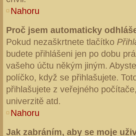
Nahoru
Proč jsem automaticky odhláš
Pokud nezaškrtnete tlačítko
Přihl
budete přihlášeni jen po dobu prá
vašeho účtu někým jiným. Abyste z
políčko, když se přihlašujete. T
přihlašujete z veřejného počítače
univerzitě atd.
Nahoru
Jak zabráním, aby se moje uži