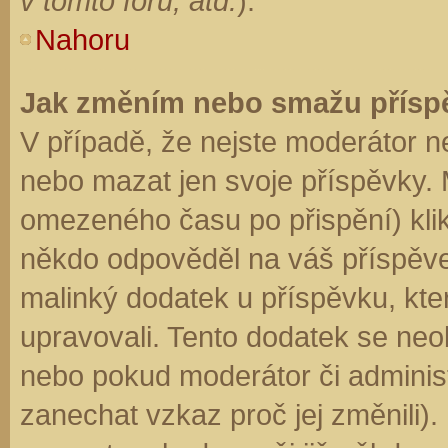
v tomto fóru, atd.
).
Nahoru
Jak změním nebo smažu přísp
V případě, že nejste moderátor n
nebo mazat jen svoje příspěvky. 
omezeného času po přispění) klik
někdo odpověděl na váš příspěve
malinký dodatek u příspěvku, kter
upravovali. Tento dodatek se neo
nebo pokud moderátor či administr
zanechat vzkaz proč jej změnili)