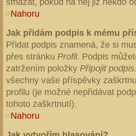
smazat, pokud na něj již někdo o
Nahoru
Jak přidám podpis k mému př
Přidat podpis znamená, že si musí
přes stránku
Profil
. Podpis můžet
zatržením položky
Připojit podpis
všechny vaše příspěvky zaškrtnu
profilu (je možné nepřidávat po
tohoto zaškrtnutí).
Nahoru
Jak vytvořím hlasování?