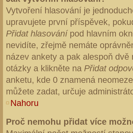
Vytvoření hlasování je jednoduch
upravujete první příspěvek, pokud
Přidat hlasování
pod hlavním okn
nevidíte, zřejmě nemáte oprávněn
název ankety a pak alespoň dvě
otázky a klikněte na
Přidat odpo
anketu, kde 0 znamená neomezen
můžete zadat, určuje administrát
Nahoru
Proč nemohu přidat více možno