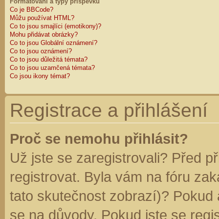
Formátování a typy příspěvků
Co je BBCode?
Můžu používat HTML?
Co to jsou smajlíci (emotikony)?
Mohu přidávat obrázky?
Co to jsou Globální oznámení?
Co to jsou oznámení?
Co to jsou důležitá témata?
Co to jsou uzamčená témata?
Co jsou ikony témat?
Registrace a přihlášení
Proč se nemohu přihlásit?
Už jste se zaregistrovali? Před p
registrovat. Byla vám na fóru za
tato skutečnost zobrazí)? Pokud a
se na důvody. Pokud jste se regist