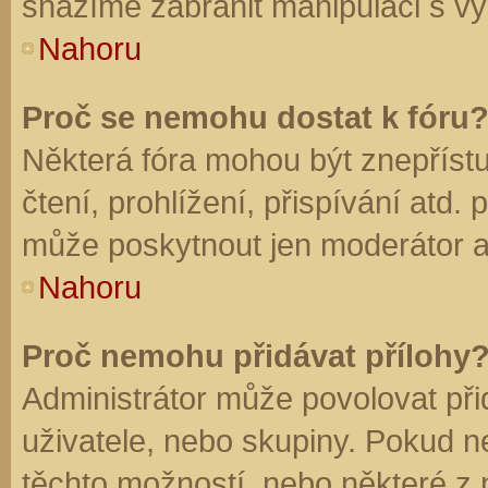
snažíme zabránit manipulaci s vý
Nahoru
Proč se nemohu dostat k fóru
Některá fóra mohou být znepříst
čtení, prohlížení, přispívání atd. 
může poskytnout jen moderátor a a
Nahoru
Proč nemohu přidávat přílohy
Administrátor může povolovat přid
uživatele, nebo skupiny. Pokud 
těchto možností, nebo některé z n