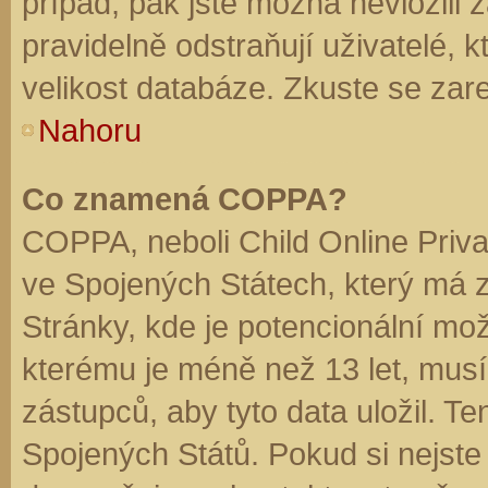
případ, pak jste možná nevložili 
pravidelně odstraňují uživatelé, k
velikost databáze. Zkuste se zare
Nahoru
Co znamená COPPA?
COPPA, neboli Child Online Priva
ve Spojených Státech, který má z
Stránky, kde je potencionální mož
kterému je méně než 13 let, mus
zástupců, aby tyto data uložil. Te
Spojených Států. Pokud si nejste jis