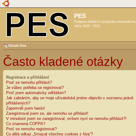
PES
Podpora efektivní spolupráce biomedicín
sféry 2009 - 2012
Obsah fóra
Často kladené otázky
Registrace a přihlášení
Proč se nemohu přihlásit?
Je vůbec potřeba se registrovat?
Proč jsem automaticky odhlášen?
Jak zabráním, aby se moje uživatelské jméno objevilo v seznamu právě
přihlášených?
Zapomněl jsem heslo!
Zaregistroval jsem se, ale nemohu se přihlásit!
V minulosti jsem se zaregistroval, ovšem nyní se nemohu přihlásit?!
Co znamená COPPA?
Proč se nemohu registrovat?
Co dělá odkaz „Smazat všechny cookies z fóra“?