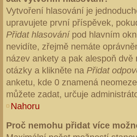
Vytvoření hlasování je jednoduch
upravujete první příspěvek, pokud
Přidat hlasování
pod hlavním okn
nevidíte, zřejmě nemáte oprávněn
název ankety a pak alespoň dvě
otázky a klikněte na
Přidat odpo
anketu, kde 0 znamená neomezen
můžete zadat, určuje administrát
Nahoru
Proč nemohu přidat více možno