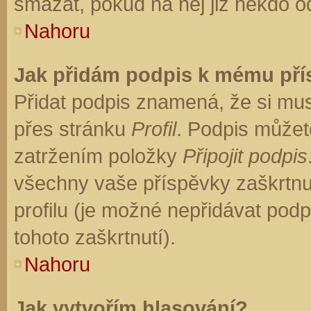
smazat, pokud na něj již někdo o
Nahoru
Jak přidám podpis k mému př
Přidat podpis znamená, že si musí
přes stránku
Profil
. Podpis můžet
zatržením položky
Připojit podpis
všechny vaše příspěvky zaškrtnu
profilu (je možné nepřidávat po
tohoto zaškrtnutí).
Nahoru
Jak vytvořím hlasování?