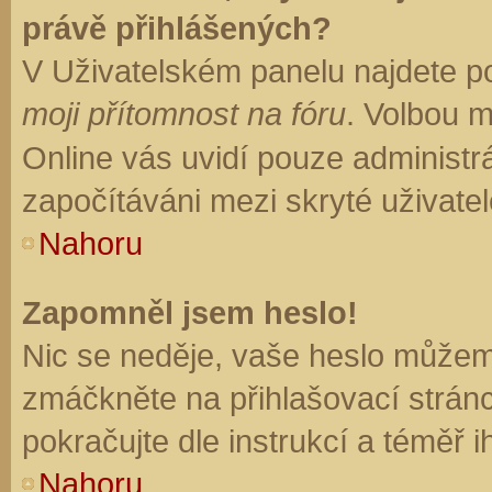
právě přihlášených?
V Uživatelském panelu najdete p
moji přítomnost na fóru
. Volbou 
Online vás uvidí pouze administrá
započítáváni mezi skryté uživatel
Nahoru
Zapomněl jsem heslo!
Nic se neděje, vaše heslo můžem
zmáčkněte na přihlašovací stránc
pokračujte dle instrukcí a téměř i
Nahoru