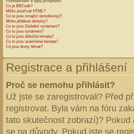
Formátování a typy příspěvků
Co je BBCode?
Můžu používat HTML?
Co to jsou smajlíci (emotikony)?
Mohu přidávat obrázky?
Co to jsou Globální oznámení?
Co to jsou oznámení?
Co to jsou důležitá témata?
Co to jsou uzamčená témata?
Co jsou ikony témat?
Registrace a přihlášení
Proč se nemohu přihlásit?
Už jste se zaregistrovali? Před p
registrovat. Byla vám na fóru za
tato skutečnost zobrazí)? Pokud a
se na důvody. Pokud jste se regist