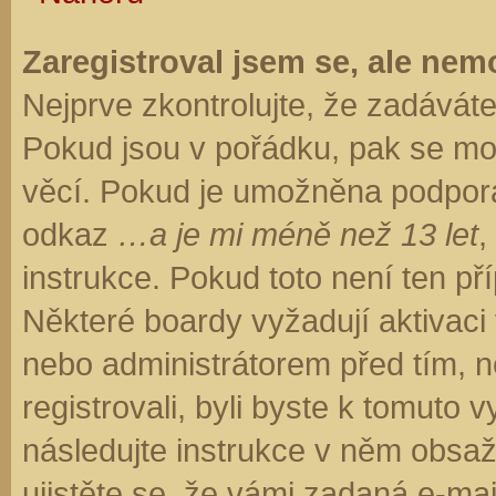
Zaregistroval jsem se, ale nemo
Nejprve zkontrolujte, že zadávát
Pokud jsou v pořádku, pak se moh
věcí. Pokud je umožněna podpora C
odkaz
…a je mi méně než 13 let
,
instrukce. Pokud toto není ten př
Některé boardy vyžadují aktivaci
nebo administrátorem před tím, ne
registrovali, byli byste k tomuto
následujte instrukce v něm obsaže
ujistěte se, že vámi zadaná e-ma