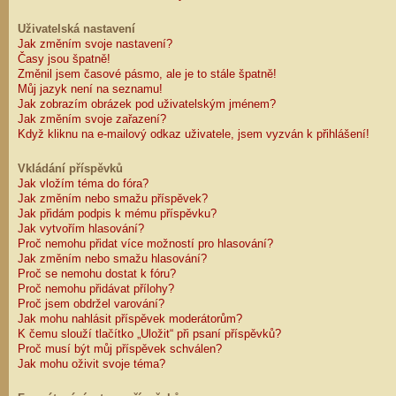
Uživatelská nastavení
Jak změním svoje nastavení?
Časy jsou špatně!
Změnil jsem časové pásmo, ale je to stále špatně!
Můj jazyk není na seznamu!
Jak zobrazím obrázek pod uživatelským jménem?
Jak změním svoje zařazení?
Když kliknu na e-mailový odkaz uživatele, jsem vyzván k přihlášení!
Vkládání příspěvků
Jak vložím téma do fóra?
Jak změním nebo smažu příspěvek?
Jak přidám podpis k mému příspěvku?
Jak vytvořím hlasování?
Proč nemohu přidat více možností pro hlasování?
Jak změním nebo smažu hlasování?
Proč se nemohu dostat k fóru?
Proč nemohu přidávat přílohy?
Proč jsem obdržel varování?
Jak mohu nahlásit příspěvek moderátorům?
K čemu slouží tlačítko „Uložit“ při psaní příspěvků?
Proč musí být můj příspěvek schválen?
Jak mohu oživit svoje téma?