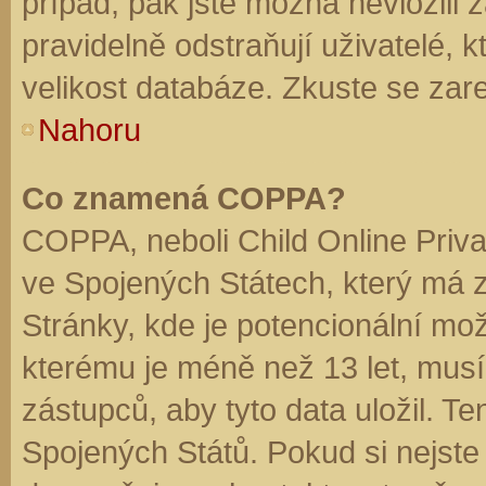
případ, pak jste možná nevložili 
pravidelně odstraňují uživatelé, k
velikost databáze. Zkuste se zare
Nahoru
Co znamená COPPA?
COPPA, neboli Child Online Priva
ve Spojených Státech, který má z
Stránky, kde je potencionální mož
kterému je méně než 13 let, mus
zástupců, aby tyto data uložil. Te
Spojených Států. Pokud si nejste jis