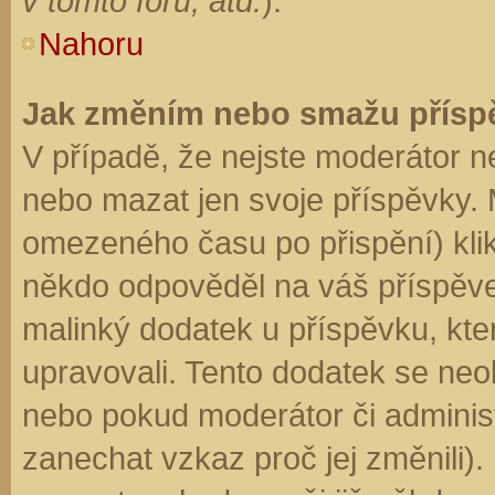
v tomto fóru, atd.
).
Nahoru
Jak změním nebo smažu přísp
V případě, že nejste moderátor n
nebo mazat jen svoje příspěvky. 
omezeného času po přispění) klik
někdo odpověděl na váš příspěve
malinký dodatek u příspěvku, kter
upravovali. Tento dodatek se neo
nebo pokud moderátor či administr
zanechat vzkaz proč jej změnili)