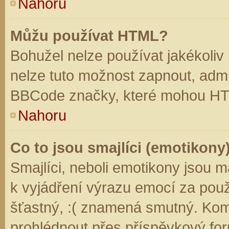
Nahoru
Můžu používat HTML?
Bohužel nelze používat jakékoliv
nelze tuto možnost zapnout, admi
BBCode značky, které mohou HT
Nahoru
Co to jsou smajlíci (emotikony
Smajlíci, neboli emotikony jsou m
k vyjádření výrazu emocí za použ
šťastný, :( znamená smutný. Kom
prohlédnout přes příspěvkový for