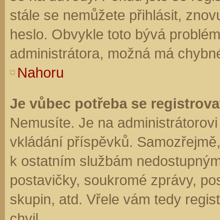
stále se nemůžete přihlásit, znov
heslo. Obvykle toto bývá problém
administrátora, možná má chybné
Nahoru
Je vůbec potřeba se registrova
Nemusíte. Je na administrátorovi f
vkládání příspěvků. Samozřejmě,
k ostatním službám nedostupným
postavičky, soukromé zprávy, posí
skupin, atd. Vřele vám tedy regis
chvil.