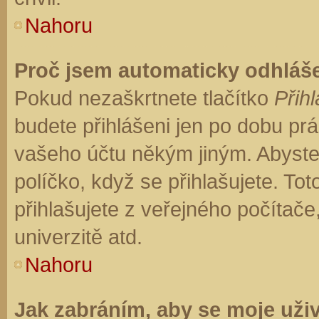
Nahoru
Proč jsem automaticky odhláš
Pokud nezaškrtnete tlačítko
Přihl
budete přihlášeni jen po dobu prá
vašeho účtu někým jiným. Abyste z
políčko, když se přihlašujete. T
přihlašujete z veřejného počítače
univerzitě atd.
Nahoru
Jak zabráním, aby se moje uži