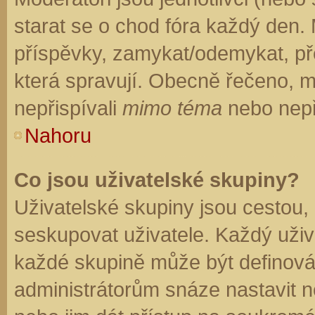
starat se o chod fóra každý den.
příspěvky, zamykat/odemykat, př
která spravují. Obecně řečeno, mo
nepřispívali
mimo téma
nebo nepři
Nahoru
Co jsou uživatelské skupiny?
Uživatelské skupiny jsou cestou,
seskupovat uživatele. Každý uživa
každé skupině může být definován
administrátorům snáze nastavit n