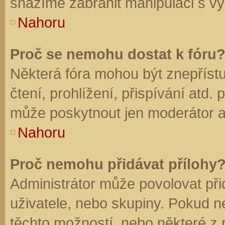
snažíme zabránit manipulaci s vý
Nahoru
Proč se nemohu dostat k fóru
Některá fóra mohou být znepříst
čtení, prohlížení, přispívání atd. 
může poskytnout jen moderátor a a
Nahoru
Proč nemohu přidávat přílohy
Administrátor může povolovat přid
uživatele, nebo skupiny. Pokud 
těchto možností, nebo některé z n