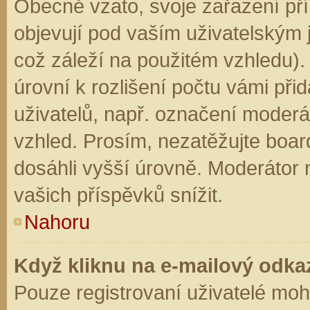
Obecně vzato, svoje zařazení př
objevují pod vaším uživatelským
což záleží na použitém vzhledu).
úrovní k rozlišení počtu vámi přid
uživatelů, např. označení moderá
vzhled. Prosím, nezatěžujte boar
dosáhli vyšší úrovně. Moderátor
vašich příspěvků snížit.
Nahoru
Když kliknu na e-mailový odkaz
Pouze registrovaní uživatelé moh