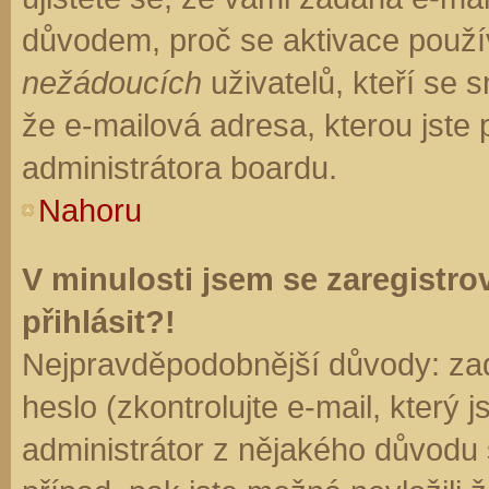
důvodem, proč se aktivace použí
nežádoucích
uživatelů, kteří se s
že e-mailová adresa, kterou jste p
administrátora boardu.
Nahoru
V minulosti jsem se zaregistr
přihlásit?!
Nejpravděpodobnější důvody: zad
heslo (zkontrolujte e-mail, který j
administrátor z nějakého důvodu 