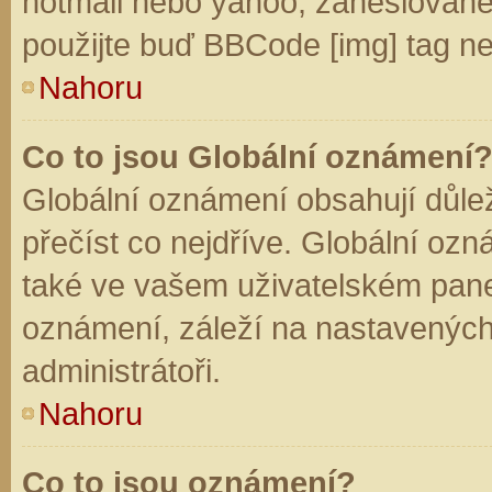
hotmail nebo yahoo, zaheslované
použijte buď BBCode [img] tag ne
Nahoru
Co to jsou Globální oznámení
Globální oznámení obsahují důleži
přečíst co nejdříve. Globální oz
také ve vašem uživatelském panelu
oznámení, záleží na nastavených
administrátoři.
Nahoru
Co to jsou oznámení?