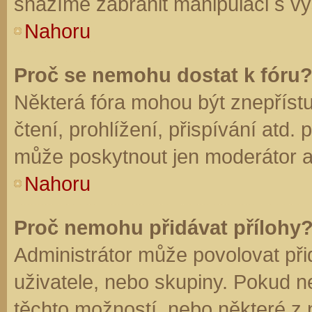
snažíme zabránit manipulaci s vý
Nahoru
Proč se nemohu dostat k fóru
Některá fóra mohou být znepříst
čtení, prohlížení, přispívání atd. 
může poskytnout jen moderátor a a
Nahoru
Proč nemohu přidávat přílohy
Administrátor může povolovat přid
uživatele, nebo skupiny. Pokud 
těchto možností, nebo některé z n