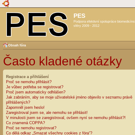
PES
Podpora efektivní spolupráce biomedicín
sféry 2009 - 2012
Obsah fóra
Často kladené otázky
Registrace a přihlášení
Proč se nemohu přihlásit?
Je vůbec potřeba se registrovat?
Proč jsem automaticky odhlášen?
Jak zabráním, aby se moje uživatelské jméno objevilo v seznamu právě
přihlášených?
Zapomněl jsem heslo!
Zaregistroval jsem se, ale nemohu se přihlásit!
V minulosti jsem se zaregistroval, ovšem nyní se nemohu přihlásit?!
Co znamená COPPA?
Proč se nemohu registrovat?
Co dělá odkaz „Smazat všechny cookies z fóra“?