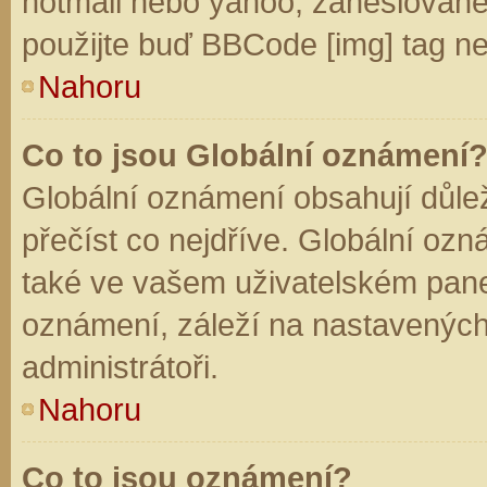
hotmail nebo yahoo, zaheslované
použijte buď BBCode [img] tag ne
Nahoru
Co to jsou Globální oznámení
Globální oznámení obsahují důleži
přečíst co nejdříve. Globální oz
také ve vašem uživatelském panelu
oznámení, záleží na nastavených
administrátoři.
Nahoru
Co to jsou oznámení?