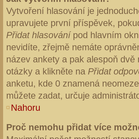
Vytvoření hlasování je jednoduch
upravujete první příspěvek, pokud
Přidat hlasování
pod hlavním okn
nevidíte, zřejmě nemáte oprávněn
název ankety a pak alespoň dvě
otázky a klikněte na
Přidat odpo
anketu, kde 0 znamená neomezen
můžete zadat, určuje administrát
Nahoru
Proč nemohu přidat více možno