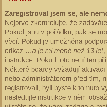
Zaregistroval jsem se, ale nemo
Nejprve zkontrolujte, že zadávát
Pokud jsou v pořádku, pak se moh
věcí. Pokud je umožněna podpora C
odkaz
…a je mi méně než 13 let
,
instrukce. Pokud toto není ten př
Některé boardy vyžadují aktivaci
nebo administrátorem před tím, ne
registrovali, byli byste k tomuto
následujte instrukce v něm obsaže
ujistěte se, že vámi zadaná e-ma