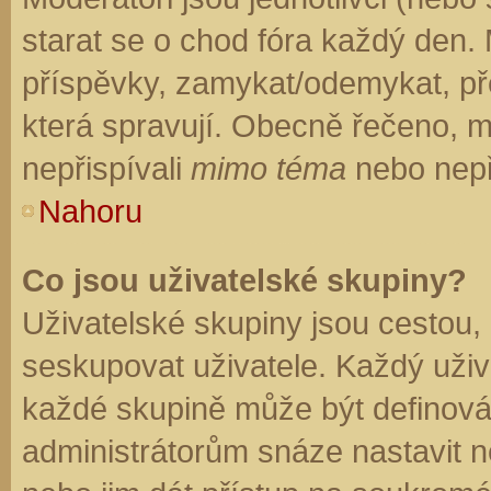
starat se o chod fóra každý den.
příspěvky, zamykat/odemykat, př
která spravují. Obecně řečeno, mo
nepřispívali
mimo téma
nebo nepři
Nahoru
Co jsou uživatelské skupiny?
Uživatelské skupiny jsou cestou,
seskupovat uživatele. Každý uživa
každé skupině může být definován
administrátorům snáze nastavit n