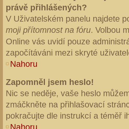
právě přihlášených?
V Uživatelském panelu najdete p
moji přítomnost na fóru
. Volbou 
Online vás uvidí pouze administrá
započítáváni mezi skryté uživatel
Nahoru
Zapomněl jsem heslo!
Nic se neděje, vaše heslo můžem
zmáčkněte na přihlašovací stránc
pokračujte dle instrukcí a téměř i
Nahoru