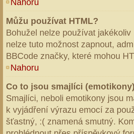
Nahoru
Můžu používat HTML?
Bohužel nelze používat jakékoliv
nelze tuto možnost zapnout, admi
BBCode značky, které mohou HT
Nahoru
Co to jsou smajlíci (emotikony
Smajlíci, neboli emotikony jsou m
k vyjádření výrazu emocí za použ
šťastný, :( znamená smutný. Kom
prohlédnout přes příspěvkový for