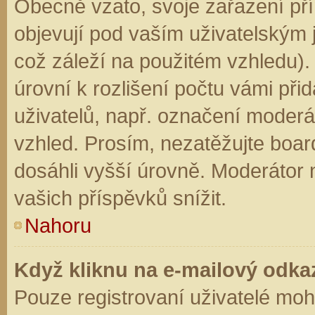
Obecně vzato, svoje zařazení př
objevují pod vaším uživatelským
což záleží na použitém vzhledu).
úrovní k rozlišení počtu vámi přid
uživatelů, např. označení moderá
vzhled. Prosím, nezatěžujte boar
dosáhli vyšší úrovně. Moderátor
vašich příspěvků snížit.
Nahoru
Když kliknu na e-mailový odkaz
Pouze registrovaní uživatelé moh