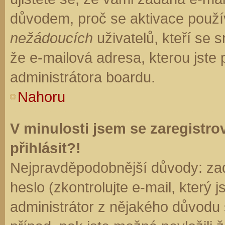
důvodem, proč se aktivace použí
nežádoucích
uživatelů, kteří se s
že e-mailová adresa, kterou jste p
administrátora boardu.
Nahoru
V minulosti jsem se zaregistr
přihlásit?!
Nejpravděpodobnější důvody: zad
heslo (zkontrolujte e-mail, který j
administrátor z nějakého důvodu 