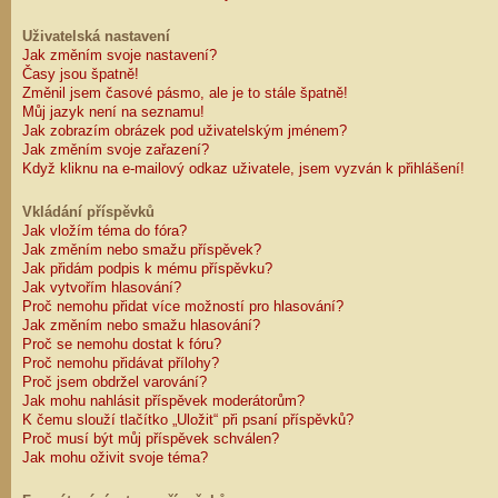
Uživatelská nastavení
Jak změním svoje nastavení?
Časy jsou špatně!
Změnil jsem časové pásmo, ale je to stále špatně!
Můj jazyk není na seznamu!
Jak zobrazím obrázek pod uživatelským jménem?
Jak změním svoje zařazení?
Když kliknu na e-mailový odkaz uživatele, jsem vyzván k přihlášení!
Vkládání příspěvků
Jak vložím téma do fóra?
Jak změním nebo smažu příspěvek?
Jak přidám podpis k mému příspěvku?
Jak vytvořím hlasování?
Proč nemohu přidat více možností pro hlasování?
Jak změním nebo smažu hlasování?
Proč se nemohu dostat k fóru?
Proč nemohu přidávat přílohy?
Proč jsem obdržel varování?
Jak mohu nahlásit příspěvek moderátorům?
K čemu slouží tlačítko „Uložit“ při psaní příspěvků?
Proč musí být můj příspěvek schválen?
Jak mohu oživit svoje téma?