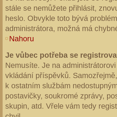
stále se nemůžete přihlásit, znov
heslo. Obvykle toto bývá problém
administrátora, možná má chybné
Nahoru
Je vůbec potřeba se registrova
Nemusíte. Je na administrátorovi f
vkládání příspěvků. Samozřejmě,
k ostatním službám nedostupným
postavičky, soukromé zprávy, posí
skupin, atd. Vřele vám tedy regis
chvil.