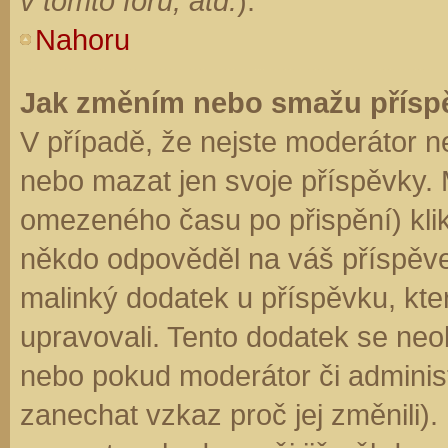
v tomto fóru, atd.
).
Nahoru
Jak změním nebo smažu přísp
V případě, že nejste moderátor n
nebo mazat jen svoje příspěvky. 
omezeného času po přispění) klik
někdo odpověděl na váš příspěve
malinký dodatek u příspěvku, kter
upravovali. Tento dodatek se neo
nebo pokud moderátor či administr
zanechat vzkaz proč jej změnili)