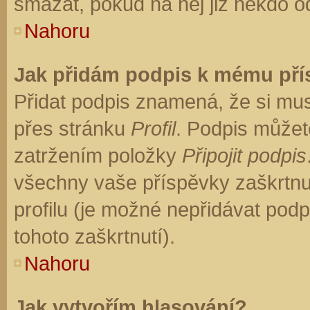
smazat, pokud na něj již někdo o
Nahoru
Jak přidám podpis k mému př
Přidat podpis znamená, že si musí
přes stránku
Profil
. Podpis můžet
zatržením položky
Připojit podpis
všechny vaše příspěvky zaškrtnu
profilu (je možné nepřidávat po
tohoto zaškrtnutí).
Nahoru
Jak vytvořím hlasování?