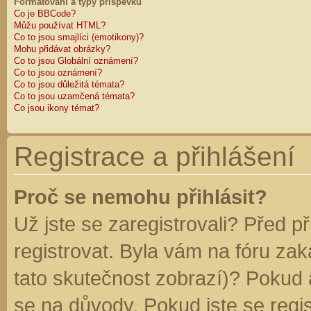
Formátování a typy příspěvků
Co je BBCode?
Můžu používat HTML?
Co to jsou smajlíci (emotikony)?
Mohu přidávat obrázky?
Co to jsou Globální oznámení?
Co to jsou oznámení?
Co to jsou důležitá témata?
Co to jsou uzamčená témata?
Co jsou ikony témat?
Registrace a přihlášení
Proč se nemohu přihlásit?
Už jste se zaregistrovali? Před p
registrovat. Byla vám na fóru za
tato skutečnost zobrazí)? Pokud a
se na důvody. Pokud jste se regist