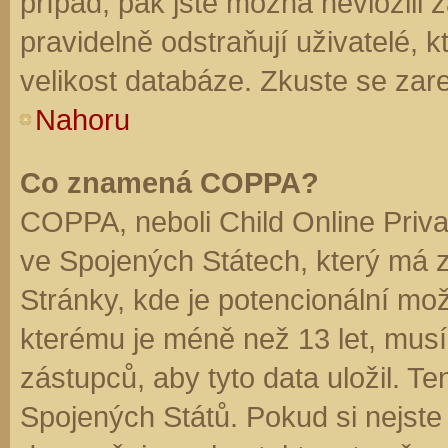
případ, pak jste možná nevložili 
pravidelně odstraňují uživatelé, k
velikost databáze. Zkuste se zare
Nahoru
Co znamená COPPA?
COPPA, neboli Child Online Priva
ve Spojených Státech, který má z
Stránky, kde je potencionální mož
kterému je méně než 13 let, mus
zástupců, aby tyto data uložil. Te
Spojených Států. Pokud si nejste jis