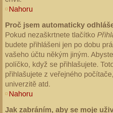
Nahoru
Proč jsem automaticky odhláš
Pokud nezaškrtnete tlačítko
Přihl
budete přihlášeni jen po dobu prá
vašeho účtu někým jiným. Abyste z
políčko, když se přihlašujete. T
přihlašujete z veřejného počítače
univerzitě atd.
Nahoru
Jak zabráním, aby se moje uži