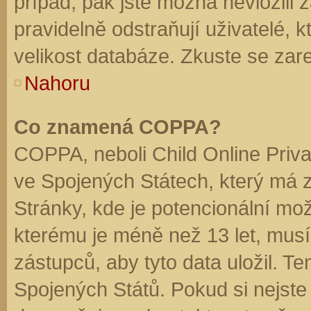
případ, pak jste možná nevložili 
pravidelně odstraňují uživatelé, k
velikost databáze. Zkuste se zare
Nahoru
Co znamená COPPA?
COPPA, neboli Child Online Priva
ve Spojených Státech, který má z
Stránky, kde je potencionální mož
kterému je méně než 13 let, mus
zástupců, aby tyto data uložil. Te
Spojených Států. Pokud si nejste jis