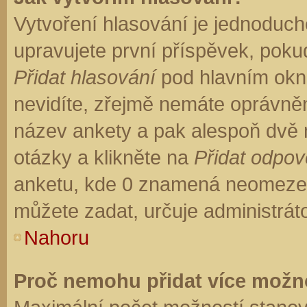
Vytvoření hlasování je jednoduch
upravujete první příspěvek, pokud
Přidat hlasování
pod hlavním okn
nevidíte, zřejmě nemáte oprávněn
název ankety a pak alespoň dvě
otázky a klikněte na
Přidat odpo
anketu, kde 0 znamená neomezen
můžete zadat, určuje administrát
Nahoru
Proč nemohu přidat více možno