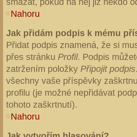
smazat, pokud na něj již někdo o
Nahoru
Jak přidám podpis k mému př
Přidat podpis znamená, že si musí
přes stránku
Profil
. Podpis můžet
zatržením položky
Připojit podpis
všechny vaše příspěvky zaškrtnu
profilu (je možné nepřidávat po
tohoto zaškrtnutí).
Nahoru
Jak vytvořím hlasování?