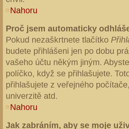
Nahoru
Proč jsem automaticky odhláš
Pokud nezaškrtnete tlačítko
Přihl
budete přihlášeni jen po dobu prá
vašeho účtu někým jiným. Abyste z
políčko, když se přihlašujete. T
přihlašujete z veřejného počítače
univerzitě atd.
Nahoru
Jak zabráním, aby se moje uži