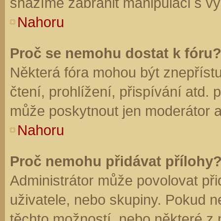
snažíme zabránit manipulaci s vý
Nahoru
Proč se nemohu dostat k fóru
Některá fóra mohou být znepříst
čtení, prohlížení, přispívání atd. 
může poskytnout jen moderátor a a
Nahoru
Proč nemohu přidávat přílohy
Administrátor může povolovat přid
uživatele, nebo skupiny. Pokud 
těchto možností, nebo některé z n