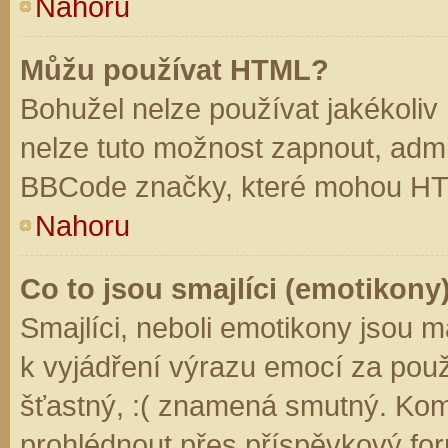
Nahoru
Můžu používat HTML?
Bohužel nelze používat jakékoliv
nelze tuto možnost zapnout, admi
BBCode značky, které mohou HT
Nahoru
Co to jsou smajlíci (emotikony
Smajlíci, neboli emotikony jsou m
k vyjádření výrazu emocí za použ
šťastný, :( znamená smutný. Kom
prohlédnout přes příspěvkový for