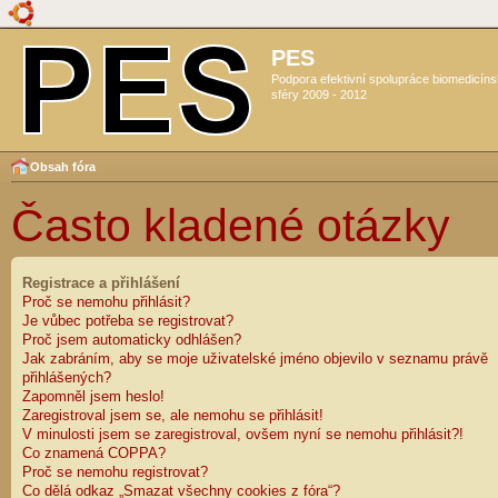
PES
Podpora efektivní spolupráce biomedicín
sféry 2009 - 2012
Obsah fóra
Často kladené otázky
Registrace a přihlášení
Proč se nemohu přihlásit?
Je vůbec potřeba se registrovat?
Proč jsem automaticky odhlášen?
Jak zabráním, aby se moje uživatelské jméno objevilo v seznamu právě
přihlášených?
Zapomněl jsem heslo!
Zaregistroval jsem se, ale nemohu se přihlásit!
V minulosti jsem se zaregistroval, ovšem nyní se nemohu přihlásit?!
Co znamená COPPA?
Proč se nemohu registrovat?
Co dělá odkaz „Smazat všechny cookies z fóra“?