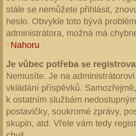
stále se nemůžete přihlásit, znov
heslo. Obvykle toto bývá problém
administrátora, možná má chybné
Nahoru
Je vůbec potřeba se registrova
Nemusíte. Je na administrátorovi f
vkládání příspěvků. Samozřejmě,
k ostatním službám nedostupným
postavičky, soukromé zprávy, posí
skupin, atd. Vřele vám tedy regis
chvil.