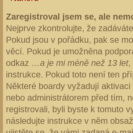
Zaregistroval jsem se, ale nemo
Nejprve zkontrolujte, že zadávát
Pokud jsou v pořádku, pak se moh
věcí. Pokud je umožněna podpora C
odkaz
…a je mi méně než 13 let
,
instrukce. Pokud toto není ten př
Některé boardy vyžadují aktivaci
nebo administrátorem před tím, ne
registrovali, byli byste k tomuto
následujte instrukce v něm obsaže
ujistěte se, že vámi zadaná e-ma