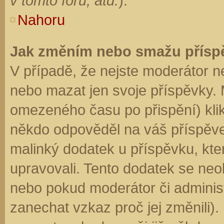
v tomto fóru, atd.
).
Nahoru
Jak změním nebo smažu přísp
V případě, že nejste moderátor n
nebo mazat jen svoje příspěvky. 
omezeného času po přispění) klik
někdo odpověděl na váš příspěve
malinký dodatek u příspěvku, kter
upravovali. Tento dodatek se neo
nebo pokud moderátor či administr
zanechat vzkaz proč jej změnili)