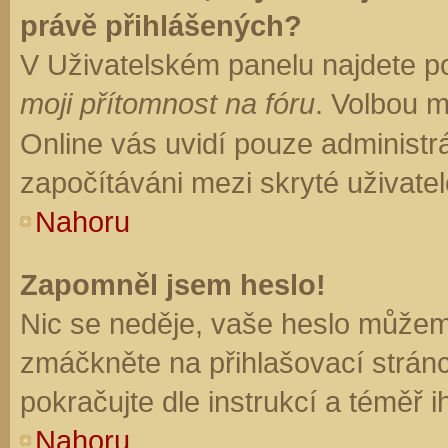
právě přihlášených?
V Uživatelském panelu najdete p
moji přítomnost na fóru
. Volbou 
Online vás uvidí pouze administrá
započítáváni mezi skryté uživatel
Nahoru
Zapomněl jsem heslo!
Nic se neděje, vaše heslo můžem
zmáčkněte na přihlašovací stránc
pokračujte dle instrukcí a téměř i
Nahoru