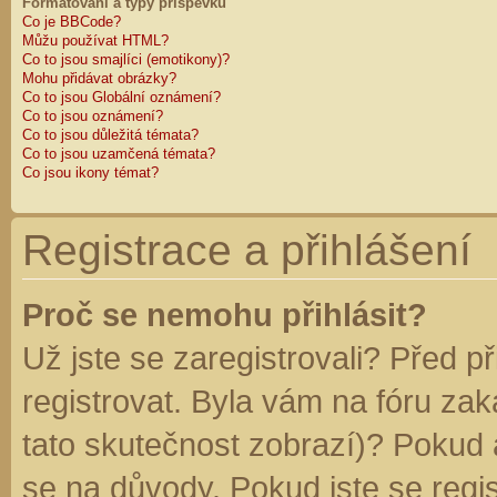
Formátování a typy příspěvků
Co je BBCode?
Můžu používat HTML?
Co to jsou smajlíci (emotikony)?
Mohu přidávat obrázky?
Co to jsou Globální oznámení?
Co to jsou oznámení?
Co to jsou důležitá témata?
Co to jsou uzamčená témata?
Co jsou ikony témat?
Registrace a přihlášení
Proč se nemohu přihlásit?
Už jste se zaregistrovali? Před p
registrovat. Byla vám na fóru za
tato skutečnost zobrazí)? Pokud a
se na důvody. Pokud jste se regist