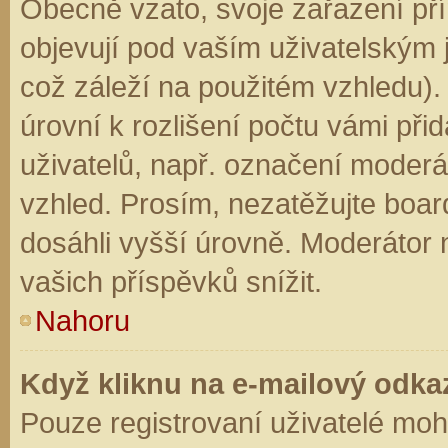
Obecně vzato, svoje zařazení př
objevují pod vaším uživatelským
což záleží na použitém vzhledu).
úrovní k rozlišení počtu vámi přid
uživatelů, např. označení moderá
vzhled. Prosím, nezatěžujte boar
dosáhli vyšší úrovně. Moderátor
vašich příspěvků snížit.
Nahoru
Když kliknu na e-mailový odkaz
Pouze registrovaní uživatelé moh