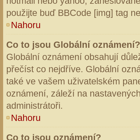
hotmail nebo yahoo, zaheslované
použijte buď BBCode [img] tag ne
Nahoru
Co to jsou Globální oznámení
Globální oznámení obsahují důleži
přečíst co nejdříve. Globální oz
také ve vašem uživatelském panelu
oznámení, záleží na nastavených
administrátoři.
Nahoru
Co to jsou oznámení?