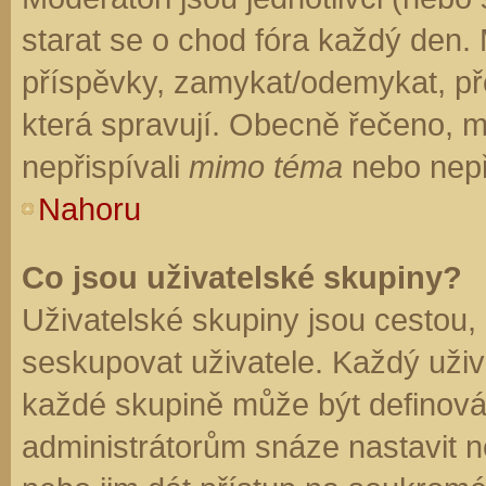
starat se o chod fóra každý den.
příspěvky, zamykat/odemykat, př
která spravují. Obecně řečeno, mo
nepřispívali
mimo téma
nebo nepři
Nahoru
Co jsou uživatelské skupiny?
Uživatelské skupiny jsou cestou,
seskupovat uživatele. Každý uživa
každé skupině může být definován
administrátorům snáze nastavit n