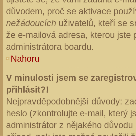
důvodem, proč se aktivace použí
nežádoucích
uživatelů, kteří se s
že e-mailová adresa, kterou jste p
administrátora boardu.
Nahoru
V minulosti jsem se zaregistr
přihlásit?!
Nejpravděpodobnější důvody: zad
heslo (zkontrolujte e-mail, který j
administrátor z nějakého důvodu 