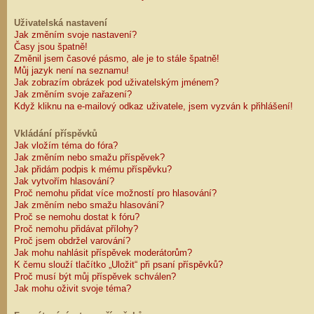
Uživatelská nastavení
Jak změním svoje nastavení?
Časy jsou špatně!
Změnil jsem časové pásmo, ale je to stále špatně!
Můj jazyk není na seznamu!
Jak zobrazím obrázek pod uživatelským jménem?
Jak změním svoje zařazení?
Když kliknu na e-mailový odkaz uživatele, jsem vyzván k přihlášení!
Vkládání příspěvků
Jak vložím téma do fóra?
Jak změním nebo smažu příspěvek?
Jak přidám podpis k mému příspěvku?
Jak vytvořím hlasování?
Proč nemohu přidat více možností pro hlasování?
Jak změním nebo smažu hlasování?
Proč se nemohu dostat k fóru?
Proč nemohu přidávat přílohy?
Proč jsem obdržel varování?
Jak mohu nahlásit příspěvek moderátorům?
K čemu slouží tlačítko „Uložit“ při psaní příspěvků?
Proč musí být můj příspěvek schválen?
Jak mohu oživit svoje téma?